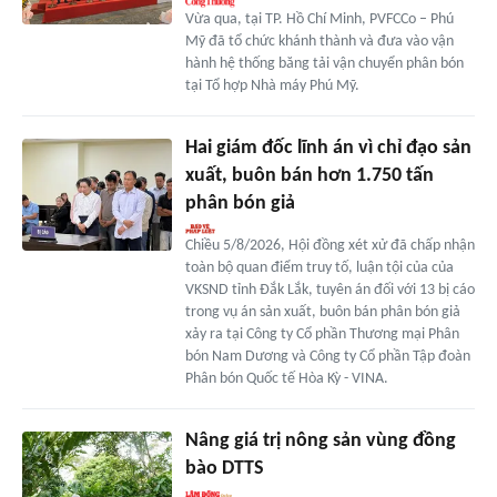
Vừa qua, tại TP. Hồ Chí Minh, PVFCCo – Phú
Mỹ đã tổ chức khánh thành và đưa vào vận
hành hệ thống băng tải vận chuyển phân bón
tại Tổ hợp Nhà máy Phú Mỹ.
Hai giám đốc lĩnh án vì chỉ đạo sản
xuất, buôn bán hơn 1.750 tấn
phân bón giả
Chiều 5/8/2026, Hội đồng xét xử đã chấp nhận
toàn bộ quan điểm truy tố, luận tội của của
VKSND tỉnh Đắk Lắk, tuyên án đối với 13 bị cáo
trong vụ án sản xuất, buôn bán phân bón giả
xảy ra tại Công ty Cổ phần Thương mại Phân
bón Nam Dương và Công ty Cổ phần Tập đoàn
Phân bón Quốc tế Hòa Kỳ - VINA.
Nâng giá trị nông sản vùng đồng
bào DTTS