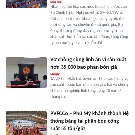
Nhằm cụ thể hóa các mục tiêu chiến lược của
Bộ Chính trị tại Nghị quyết số 57-NQ/TW về
đột phá phát triển khoa học, công nghệ, đổi
mới sáng tạo và chuyển đổi số quốc gia, Bộ
Công thương đang đẩy mạnh chương trình
khảo sát thực tiễn tại các tập đoàn, tổng công
ty nhà nước giữ vai trò dẫn dắt.
Vợ chồng cùng lĩnh án vì sản xuất
hơn 35.000 bao phân bón giả
TAND tỉnh Đắk Lắk tuyên án 13 bị cáo trong vụ
sản xuất, buôn bán phân bón giả; hai vợ chồng
chủ doanh nghiệp lĩnh tổng cộng 10 năm 6
tháng tù.
PVFCCo – Phú Mỹ khánh thành Hệ
thống băng tải phân bón công
suất 55 tấn/giờ