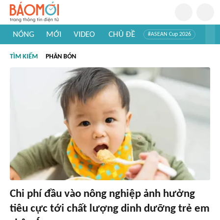
NÓNG
MỚI
VIDEO
CHỦ ĐỀ
#ASEAN Cup 2026
#Trí tuệ nhân tạo
#Mỹ - Iran
#Khám phá Việt Nam
TÌM KIẾM
PHÂN BÓN
#Khám phá thế giới
Chi phí đầu vào nông nghiệp ảnh hưởng
tiêu cực tới chất lượng dinh dưỡng trẻ em