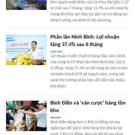
Kim ngạch xuất khẩu của Cà Mau đạt gần 1,57
tỷ USD sau 7 tháng, tăng 12,9% so với cùng kỳ,
trong đó thủy sản tiếp tục giữ vai trò động lực
tăng trưởng của kinh tế địa phương.
Phân lân Ninh Bình: Lợi nhuận
tăng 37,4% sau 6 tháng
Lợi nhuận trước thuế 6 tháng đầu năm 2026
của Công ty CP Phân lân Ninh Bình đạt 120,6
tỷ đồng, tăng 37,4% so với cùng kỳ năm trước
và hoàn thành 67% kế hoạch năm, trong bối
cảnh thị trường phân bón vẫn đối mặt nhiều
khó khăn.
Bình Điền và 'ván cược' hàng tồn
kho
Bình Điền dùng hơn 1.836 tỷ đồng nợ vay
ngắn hạn để 'găm' khối hàng tồn kho kỷ lục
vượt 2.810 tỷ đồng, kéo chi phí lãi vay tăng