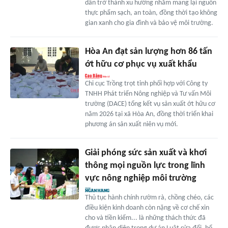
dần trở thành xu hướng nhằm mang lại nguồn
thực phẩm sạch, an toàn, đồng thời tạo không
gian xanh cho gia đình và bảo vệ môi trường.
Hòa An đạt sản lượng hơn 86 tấn
ớt hữu cơ phục vụ xuất khẩu
Chi cục Trồng trọt tỉnh phối hợp với Công ty
TNHH Phát triển Nông nghiệp và Tư vấn Môi
trường (DACE) tổng kết vụ sản xuất ớt hữu cơ
năm 2026 tại xã Hòa An, đồng thời triển khai
phương án sản xuất niên vụ mới.
Giải phóng sức sản xuất và khơi
thông mọi nguồn lực trong lĩnh
vực nông nghiệp môi trường
Thủ tục hành chính rườm rà, chồng chéo, các
điều kiện kinh doanh còn nặng về cơ chế xin
cho và tiền kiểm... là những thách thức đã