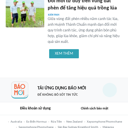
Đổi mới tư duy trên vùng đất
phèn để tăng hiệu quả trồng lúa
Giữa vùng đất phèn nhiều năm canh tác lúa,
anh Huỳnh Thành Chuẩn mạnh dạn đổi mới
quy trình canh tác, ứng dụng phân bón phù
hợp, giúp lúa khỏe, giảm chi phí và nâng hiệu
quả sản xuất.
XEM THÊM
TẢI ỨNG DỤNG BÁO MỚI
ĐỂ KHÔNG BỎ SÓT TIN TỨC
Điều khoản sử dụng
Chính sách bảo mật
Australia
Eo Biển Hormuz
Rửa Tiền
New Zealand
Xaysomphone Phomvihane
Saysomphone Phomvihane
Sân Bay Sydney Kingsford Smith
Malaysia