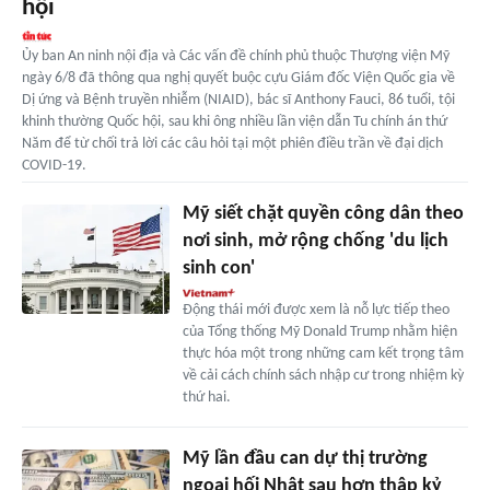
hội
Ủy ban An ninh nội địa và Các vấn đề chính phủ thuộc Thượng viện Mỹ
ngày 6/8 đã thông qua nghị quyết buộc cựu Giám đốc Viện Quốc gia về
Dị ứng và Bệnh truyền nhiễm (NIAID), bác sĩ Anthony Fauci, 86 tuổi, tội
khinh thường Quốc hội, sau khi ông nhiều lần viện dẫn Tu chính án thứ
Năm để từ chối trả lời các câu hỏi tại một phiên điều trần về đại dịch
COVID-19.
Mỹ siết chặt quyền công dân theo
nơi sinh, mở rộng chống 'du lịch
sinh con'
Động thái mới được xem là nỗ lực tiếp theo
của Tổng thống Mỹ Donald Trump nhằm hiện
thực hóa một trong những cam kết trọng tâm
về cải cách chính sách nhập cư trong nhiệm kỳ
thứ hai.
Mỹ lần đầu can dự thị trường
ngoại hối Nhật sau hơn thập kỷ