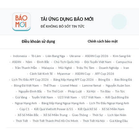
TẢI ỨNG DỤNG BÁO MỚI
ĐỂ KHÔNG BỎ SÓT TIN TỨC
Điều khoản sử dụng
Chính sách bảo mật
Indonesia
Tô Lâm
Liên Bang Nga
Ukraine
ASEAN Cup 2026
Kim Sang-Sik
ASEAN
Năm
Đình Bắc
Chủ Tịch Quốc Hội
Đội Tuyển Việt Nam
Campuchia
Trần Thanh Mẫn
Malaysia
Mũi Nghê
Triệu Thị Tâm
Doanh Nghiệp
Iran
Cảnh Sát Kinh Tế
Myanmar
ASEAN Cup
AFF Cup 2026
Lịch Thi Đấu AFF Cup 2026
Bảng Xếp Hạng AFF Cup 2026
Bóng Đá
Báo Bóng Đá
Bóng Đá Việt Nam
Thể Thao
Lionel Messi
Lamine Yamal
Nguyễn Xuân Son
Nguyễn Đình Bắc
Tin Thế Giới
Pháp Luật
Xã Hội
Tin Bão
Tin Tức
Giá Vàng
Tuyển Việt Nam
U23 Việt Nam
U17 Việt Nam
Kết Quả Bóng Đá
Ngoại Hạng Anh
Bảng Xếp Hạng Ngoại Hạng Anh
Lịch Thi Đấu Ngoại Hạng Anh
Cúp C1
Kết Quả Vietlott Power 6/55
Kết Quả Xổ Số
Xổ Số Miền Nam
Xổ Số Miền Bắc
Xổ Số Miền Trung
Giao Thông
Thời Sự
Lịch Vạn Niên
Thời Tiết
Thời Tiết Thành Phố Hồ Chí Minh
Thời Tiết Hà Nội
Giá Xăng Dầu