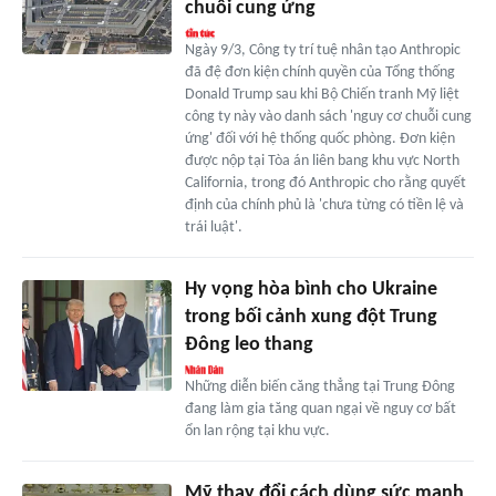
chuỗi cung ứng
Ngày 9/3, Công ty trí tuệ nhân tạo Anthropic
đã đệ đơn kiện chính quyền của Tổng thống
Donald Trump sau khi Bộ Chiến tranh Mỹ liệt
công ty này vào danh sách 'nguy cơ chuỗi cung
ứng' đối với hệ thống quốc phòng. Đơn kiện
được nộp tại Tòa án liên bang khu vực North
California, trong đó Anthropic cho rằng quyết
định của chính phủ là 'chưa từng có tiền lệ và
trái luật'.
Hy vọng hòa bình cho Ukraine
trong bối cảnh xung đột Trung
Đông leo thang
Những diễn biến căng thẳng tại Trung Đông
đang làm gia tăng quan ngại về nguy cơ bất
ổn lan rộng tại khu vực.
Mỹ thay đổi cách dùng sức mạnh