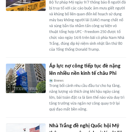
Bộ Tư pháp Mỹ ngày 9/7 thông báo 8 người đã
bị truy tố với các cáo buộc âm mưu giết người
và khủng bố liên quan đến kế hoạch sử dụng
máy bay không người lái (UAV) mang chất nổ
và súng bắn tỉa nhằm tấn công sự kiện võ
thuật tổng hợp UFC - Freedom 250 được tổ
chức vào ngày 14/6 trên bãi cỏ phía Nam Nhà
Trắng, đúng dịp kỷ niệm sinh nhật lần thứ 80
của Tổng thống Donald Trump.
Áp lực nợ công tiếp tục đè nặng
lên nhiều nền kinh tế châu Phi
Bnews
Trong bối cảnh nhu cầu đầu tư cho hạ tầng,
năng lượng và thích ứng khí hậu ngày càng
lớn, bài toán đặt ra là làm thế nào vừa duy trì
tăng trưởng vừa ngăn nợ công quay trở lại
quỹ đạo mất bền vững.
Nhà Trắng đề nghị Quốc hội Mỹ