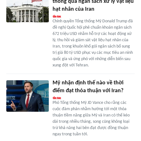
thông qua ngân sách xử lý vật liệu
hạt nhân của Iran
Chính quyền Tổng thống Mỹ Donald Trump đã
đề nghị Quốc hội phê chuẩn khoản ngân sách
672 triệu USD nhằm hỗ trợ các hoạt động xử
lý, thu hồi và giám sát vật liệu hạt nhân của
Iran, trong khuôn khổ gói ngân sách bổ sung
trị giá 80 tỷ USD phục vụ các mục tiêu an ninh
quốc gia và ứng phó với những diễn biến sau
xung đột với Tehran.
Mỹ nhận định thế nào về thời
điểm đạt thỏa thuận với Iran?
Phó Tổng thống Mỹ JD Vance cho rằng các
cuộc đàm phán nhằm hướng tới một thỏa
thuận tiềm năng giữa Mỹ và Iran có thể kéo
dài trong nhiều tháng, song cũng không loại
trừ khả năng hai bên đạt được đồng thuận
ngay trong tuần tới.