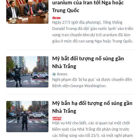
uranium của Iran tới Nga hoặc
Trung Quốc
Ngày 27/5 (giờ địa phương), Tổng thống
Donald Trump đã dội 'gáo nước lạnh' vào triển
vọng Iran chuyển kho dự trữ uranium đã làm
giàu ở mức độ cao sang Nga hoặc Trung Quốc.
Mỹ bắt đối tượng nổ súng gần
Nhà Trắng
Bnews
Nghi phạm đã 'bị hạ gục' và được chuyển đến
Bệnh viện George Washington.
Mỹ bắn hạ đối tượng nổ súng gần
Nhà Trắng
Mật vụ Mỹ cho biết, các sĩ quan tại một chốt
kiểm soát của Nhà Trắng đã phản ứng trước
các tiếng súng vào tối 23/5, và một nghi phạm