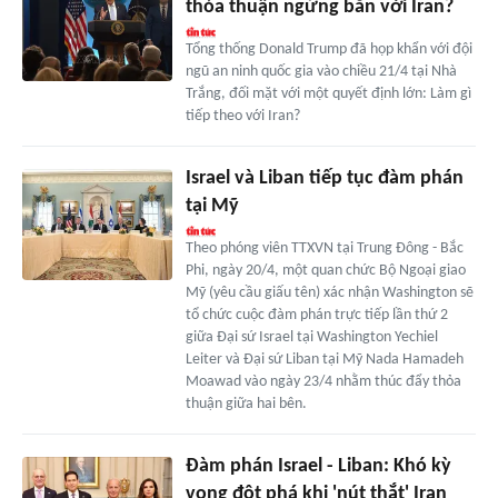
thỏa thuận ngừng bắn với Iran?
Tổng thống Donald Trump đã họp khẩn với đội
ngũ an ninh quốc gia vào chiều 21/4 tại Nhà
Trắng, đối mặt với một quyết định lớn: Làm gì
tiếp theo với Iran?
Israel và Liban tiếp tục đàm phán
tại Mỹ
Theo phóng viên TTXVN tại Trung Đông - Bắc
Phi, ngày 20/4, một quan chức Bộ Ngoại giao
Mỹ (yêu cầu giấu tên) xác nhận Washington sẽ
tổ chức cuộc đàm phán trực tiếp lần thứ 2
giữa Đại sứ Israel tại Washington Yechiel
Leiter và Đại sứ Liban tại Mỹ Nada Hamadeh
Moawad vào ngày 23/4 nhằm thúc đẩy thỏa
thuận giữa hai bên.
Đàm phán Israel - Liban: Khó kỳ
vọng đột phá khi 'nút thắt' Iran