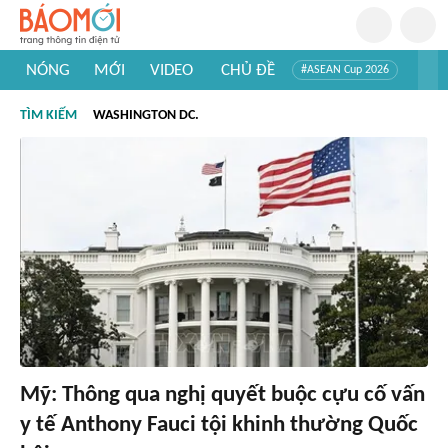
NÓNG
MỚI
VIDEO
CHỦ ĐỀ
#ASEAN Cup 2026
#Trí tuệ nhân tạo
#Mỹ - Iran
#Khám phá Việt Nam
TÌM KIẾM
WASHINGTON DC.
#Khám phá thế giới
Mỹ: Thông qua nghị quyết buộc cựu cố vấn
y tế Anthony Fauci tội khinh thường Quốc