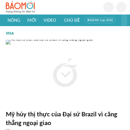
NÓNG
MỚI
VIDEO
CHỦ ĐỀ
#ASEAN Cup 2026
#Trí tuệ nhân tạo
#Mỹ - Iran
#Khám phá Việt Nam
VISA
#Khám phá thế giới
Mỹ hủy thị thực của Đại sứ Brazil vì căng
thẳng ngoại giao