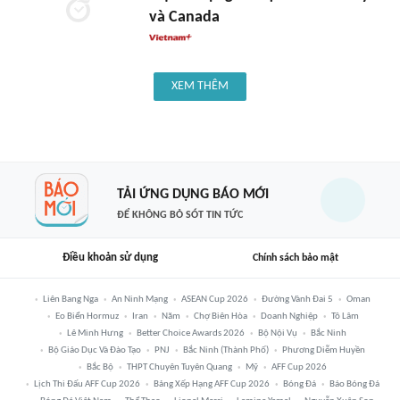
và Canada
XEM THÊM
TẢI ỨNG DỤNG BÁO MỚI
ĐỂ KHÔNG BỎ SÓT TIN TỨC
Điều khoản sử dụng
Chính sách bảo mật
Liên Bang Nga
An Ninh Mạng
ASEAN Cup 2026
Đường Vành Đai 5
Oman
Eo Biển Hormuz
Iran
Năm
Chợ Biên Hòa
Doanh Nghiệp
Tô Lâm
Lê Minh Hưng
Better Choice Awards 2026
Bộ Nội Vụ
Bắc Ninh
Bộ Giáo Dục Và Đào Tạo
PNJ
Bắc Ninh (thành Phố)
Phương Diễm Huyền
Bắc Bộ
THPT Chuyên Tuyên Quang
Mỹ
AFF Cup 2026
Lịch Thi Đấu AFF Cup 2026
Bảng Xếp Hạng AFF Cup 2026
Bóng Đá
Báo Bóng Đá