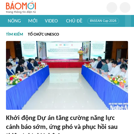
NÓNG
MỚI
VIDEO
CHỦ ĐỀ
#ASEAN Cup 2026
#Trí tuệ nhân tạo
#Mỹ - Iran
#Khám phá Việt Nam
TÌM KIẾM
TỔ CHỨC UNESCO
#Khám phá thế giới
Khởi động Dự án tăng cường năng lực
cảnh báo sớm, ứng phó và phục hồi sau