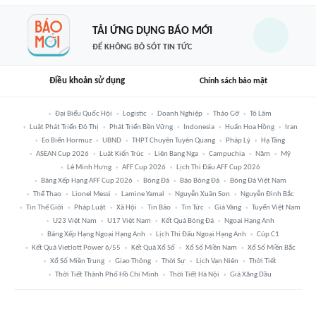
TẢI ỨNG DỤNG BÁO MỚI
ĐỂ KHÔNG BỎ SÓT TIN TỨC
Điều khoản sử dụng
Chính sách bảo mật
Đại Biểu Quốc Hội
Logistic
Doanh Nghiệp
Tháo Gỡ
Tô Lâm
Luật Phát Triển Đô Thị
Phát Triển Bền Vững
Indonesia
Huấn Hoa Hồng
Iran
Eo Biển Hormuz
UBND
THPT Chuyên Tuyên Quang
Pháp Lý
Hạ Tầng
ASEAN Cup 2026
Luật Kiến Trúc
Liên Bang Nga
Campuchia
Năm
Mỹ
Lê Minh Hưng
AFF Cup 2026
Lịch Thi Đấu AFF Cup 2026
Bảng Xếp Hạng AFF Cup 2026
Bóng Đá
Báo Bóng Đá
Bóng Đá Việt Nam
Thể Thao
Lionel Messi
Lamine Yamal
Nguyễn Xuân Son
Nguyễn Đình Bắc
Tin Thế Giới
Pháp Luật
Xã Hội
Tin Bão
Tin Tức
Giá Vàng
Tuyển Việt Nam
U23 Việt Nam
U17 Việt Nam
Kết Quả Bóng Đá
Ngoại Hạng Anh
Bảng Xếp Hạng Ngoại Hạng Anh
Lịch Thi Đấu Ngoại Hạng Anh
Cúp C1
Kết Quả Vietlott Power 6/55
Kết Quả Xổ Số
Xổ Số Miền Nam
Xổ Số Miền Bắc
Xổ Số Miền Trung
Giao Thông
Thời Sự
Lịch Vạn Niên
Thời Tiết
Thời Tiết Thành Phố Hồ Chí Minh
Thời Tiết Hà Nội
Giá Xăng Dầu