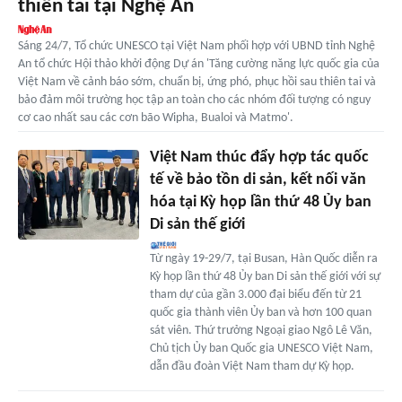
thiên tai tại Nghệ An
Sáng 24/7, Tổ chức UNESCO tại Việt Nam phối hợp với UBND tỉnh Nghệ
An tổ chức Hội thảo khởi động Dự án 'Tăng cường năng lực quốc gia của
Việt Nam về cảnh báo sớm, chuẩn bị, ứng phó, phục hồi sau thiên tai và
bảo đảm môi trường học tập an toàn cho các nhóm đối tượng có nguy
cơ cao nhất sau các cơn bão Wipha, Bualoi và Matmo'.
Việt Nam thúc đẩy hợp tác quốc
tế về bảo tồn di sản, kết nối văn
hóa tại Kỳ họp lần thứ 48 Ủy ban
Di sản thế giới
Từ ngày 19-29/7, tại Busan, Hàn Quốc diễn ra
Kỳ họp lần thứ 48 Ủy ban Di sản thế giới với sự
tham dự của gần 3.000 đại biểu đến từ 21
quốc gia thành viên Ủy ban và hơn 100 quan
sát viên. Thứ trưởng Ngoại giao Ngô Lê Văn,
Chủ tịch Ủy ban Quốc gia UNESCO Việt Nam,
dẫn đầu đoàn Việt Nam tham dự Kỳ họp.