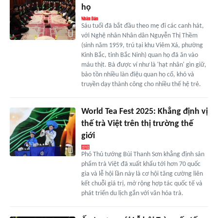
họ
Sáu tuổi đã bắt đầu theo mẹ đi các canh hát,
với Nghệ nhân Nhân dân Nguyễn Thị Thềm
(sinh năm 1959, trú tại khu Viêm Xá, phường
Kinh Bắc, tỉnh Bắc Ninh) quan họ đã ăn vào
máu thịt. Bà được ví như là 'hạt nhân' gìn giữ,
bảo tồn nhiều làn điệu quan họ cổ, khó và
truyền dạy thành công cho nhiều thế hệ trẻ.
World Tea Fest 2025: Khẳng định vị
thế trà Việt trên thị trường thế
giới
Phó Thủ tướng Bùi Thanh Sơn khẳng định sản
phẩm trà Việt đã xuất khẩu tới hơn 70 quốc
gia và lễ hội lần này là cơ hội tăng cường liên
kết chuỗi giá trị, mở rộng hợp tác quốc tế và
phát triển du lịch gắn với văn hóa trà.