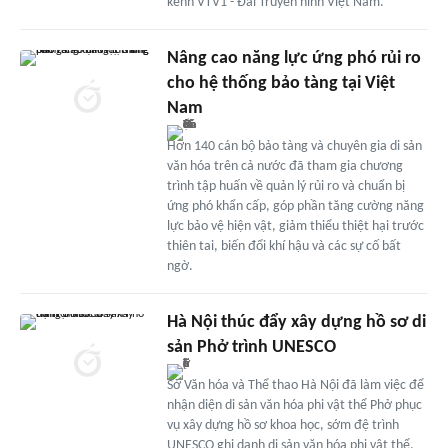
kênh VTV1 - Đài Truyền hình Việt Nam.
Nâng cao năng lực ứng phó rủi ro
cho hệ thống bảo tàng tại Việt
Nam
Hơn 140 cán bộ bảo tàng và chuyên gia di sản
văn hóa trên cả nước đã tham gia chương
trình tập huấn về quản lý rủi ro và chuẩn bị
ứng phó khẩn cấp, góp phần tăng cường năng
lực bảo vệ hiện vật, giảm thiểu thiệt hại trước
thiên tai, biến đổi khí hậu và các sự cố bất
ngờ.
Hà Nội thúc đẩy xây dựng hồ sơ di
sản Phở trình UNESCO
Sở Văn hóa và Thể thao Hà Nội đã làm việc để
nhận diện di sản văn hóa phi vật thể Phở phục
vụ xây dựng hồ sơ khoa học, sớm đệ trình
UNESCO ghi danh di sản văn hóa phi vật thể.