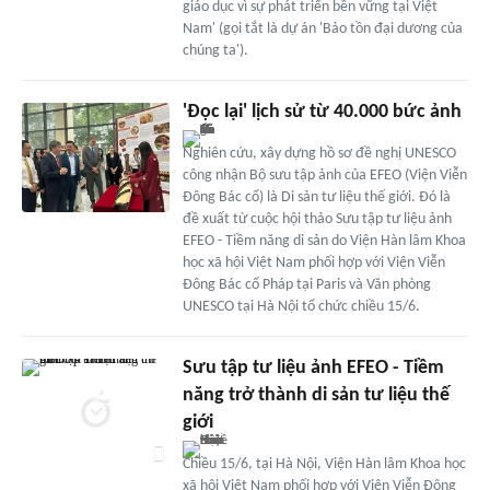
giáo dục vì sự phát triển bền vững tại Việt
Nam' (gọi tắt là dự án 'Bảo tồn đại dương của
chúng ta').
'Đọc lại' lịch sử từ 40.000 bức ảnh
Nghiên cứu, xây dựng hồ sơ đề nghị UNESCO
công nhận Bộ sưu tập ảnh của EFEO (Viện Viễn
Đông Bác cổ) là Di sản tư liệu thế giới. Đó là
đề xuất từ cuộc hội thảo Sưu tập tư liệu ảnh
EFEO - Tiềm năng di sản do Viện Hàn lâm Khoa
học xã hội Việt Nam phối hợp với Viện Viễn
Đông Bác cổ Pháp tại Paris và Văn phòng
UNESCO tại Hà Nội tổ chức chiều 15/6.
Sưu tập tư liệu ảnh EFEO - Tiềm
năng trở thành di sản tư liệu thế
giới
Chiều 15/6, tại Hà Nội, Viện Hàn lâm Khoa học
xã hội Việt Nam phối hợp với Viện Viễn Đông