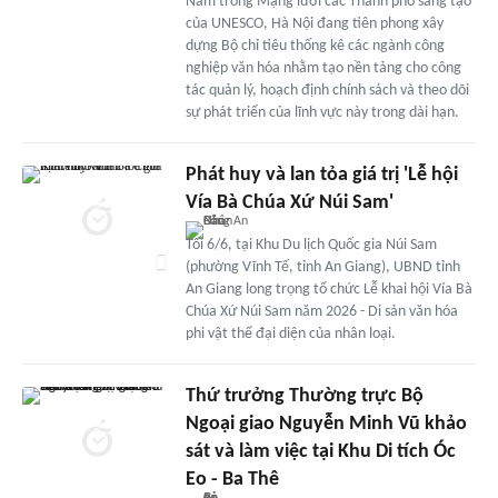
Nằm trong Mạng lưới các Thành phố sáng tạo
của UNESCO, Hà Nội đang tiên phong xây
dựng Bộ chỉ tiêu thống kê các ngành công
nghiệp văn hóa nhằm tạo nền tảng cho công
tác quản lý, hoạch định chính sách và theo dõi
sự phát triển của lĩnh vực này trong dài hạn.
Phát huy và lan tỏa giá trị 'Lễ hội
Vía Bà Chúa Xứ Núi Sam'
Tối 6/6, tại Khu Du lịch Quốc gia Núi Sam
(phường Vĩnh Tế, tỉnh An Giang), UBND tỉnh
An Giang long trọng tổ chức Lễ khai hội Vía Bà
Chúa Xứ Núi Sam năm 2026 - Di sản văn hóa
phi vật thể đại diện của nhân loại.
Thứ trưởng Thường trực Bộ
Ngoại giao Nguyễn Minh Vũ khảo
sát và làm việc tại Khu Di tích Óc
Eo - Ba Thê