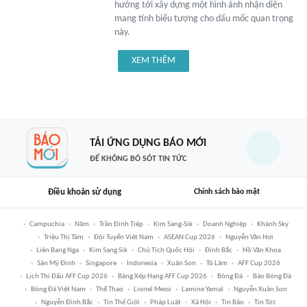
hướng tới xây dựng một hình ảnh nhận diện
mang tính biểu tượng cho dấu mốc quan trọng
này.
XEM THÊM
TẢI ỨNG DỤNG BÁO MỚI
ĐỂ KHÔNG BỎ SÓT TIN TỨC
Điều khoản sử dụng
Chính sách bảo mật
Campuchia
Năm
Trần Đình Tiệp
Kim Sang-Sik
Doanh Nghiệp
Khánh Sky
Triệu Thị Tâm
Đội Tuyển Việt Nam
ASEAN Cup 2026
Nguyễn Văn Hợi
Liên Bang Nga
Kim Sang Sik
Chủ Tịch Quốc Hội
Đình Bắc
Hồ Văn Khoa
Sân Mỹ Đình
Singapore
Indonesia
Xuân Son
Tô Lâm
AFF Cup 2026
Lịch Thi Đấu AFF Cup 2026
Bảng Xếp Hạng AFF Cup 2026
Bóng Đá
Báo Bóng Đá
Bóng Đá Việt Nam
Thể Thao
Lionel Messi
Lamine Yamal
Nguyễn Xuân Son
Nguyễn Đình Bắc
Tin Thế Giới
Pháp Luật
Xã Hội
Tin Bão
Tin Tức