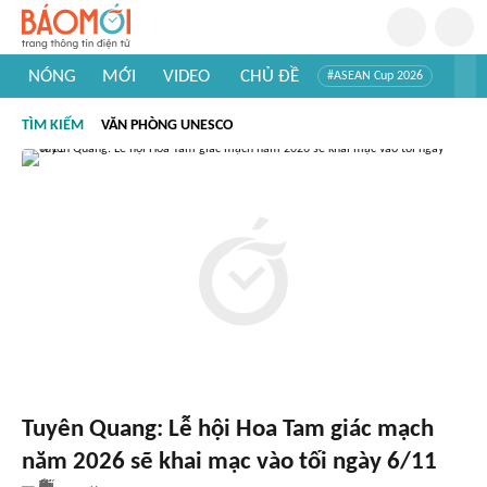
NÓNG
MỚI
VIDEO
CHỦ ĐỀ
#ASEAN Cup 2026
#Trí tuệ nhân tạo
#Mỹ - Iran
#Khám phá Việt Nam
TÌM KIẾM
VĂN PHÒNG UNESCO
#Khám phá thế giới
Tuyên Quang: Lễ hội Hoa Tam giác mạch
năm 2026 sẽ khai mạc vào tối ngày 6/11