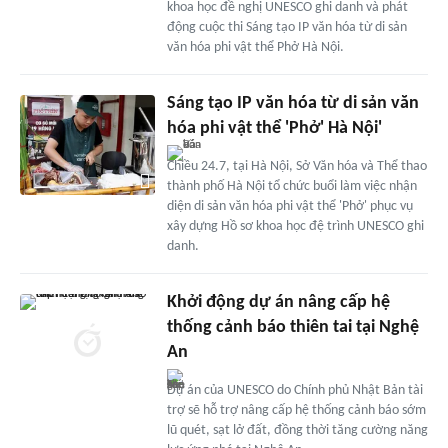
khoa học đề nghị UNESCO ghi danh và phát
động cuộc thi Sáng tạo IP văn hóa từ di sản
văn hóa phi vật thể Phở Hà Nội.
Sáng tạo IP văn hóa từ di sản văn
hóa phi vật thể 'Phở' Hà Nội'
Chiều 24.7, tại Hà Nội, Sở Văn hóa và Thể thao
thành phố Hà Nội tổ chức buổi làm việc nhận
diện di sản văn hóa phi vật thể 'Phở' phục vụ
xây dựng Hồ sơ khoa học đệ trình UNESCO ghi
danh.
Khởi động dự án nâng cấp hệ
thống cảnh báo thiên tai tại Nghệ
An
Dự án của UNESCO do Chính phủ Nhật Bản tài
trợ sẽ hỗ trợ nâng cấp hệ thống cảnh báo sớm
lũ quét, sạt lở đất, đồng thời tăng cường năng