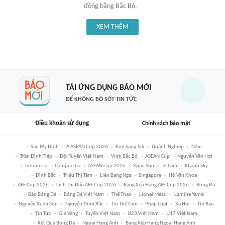
đồng bằng Bắc Bộ.
XEM THÊM
TẢI ỨNG DỤNG BÁO MỚI
ĐỂ KHÔNG BỎ SÓT TIN TỨC
Điều khoản sử dụng
Chính sách bảo mật
Sân Mỹ Đình
A ASEAN Cup 2026
Kim Sang-Sik
Doanh Nghiệp
Năm
Trần Đình Tiệp
Đội Tuyển Việt Nam
Vịnh Bắc Bộ
ASEAN Cup
Nguyễn Văn Hợi
Indonesia
Campuchia
ASEAN Cup 2026
Xuân Son
Tô Lâm
Khánh Sky
Đình Bắc
Triệu Thị Tâm
Liên Bang Nga
Singapore
Hồ Văn Khoa
AFF Cup 2026
Lịch Thi Đấu AFF Cup 2026
Bảng Xếp Hạng AFF Cup 2026
Bóng Đá
Báo Bóng Đá
Bóng Đá Việt Nam
Thể Thao
Lionel Messi
Lamine Yamal
Nguyễn Xuân Son
Nguyễn Đình Bắc
Tin Thế Giới
Pháp Luật
Xã Hội
Tin Bão
Tin Tức
Giá Vàng
Tuyển Việt Nam
U23 Việt Nam
U17 Việt Nam
Kết Quả Bóng Đá
Ngoại Hạng Anh
Bảng Xếp Hạng Ngoại Hạng Anh