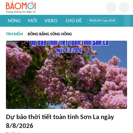
NÓNG
MỚI
VIDEO
CHỦ ĐỀ
#ASEAN Cup 2026
#Trí tuệ nhân tạo
#Mỹ - Iran
#Khám phá Việt Nam
TÌM KIẾM
ĐỒNG BẰNG SÔNG HỒNG
#Khám phá thế giới
Dự báo thời tiết toàn tỉnh Sơn La ngày
8/8/2026