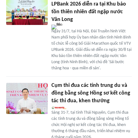
LPBank 2026 diễn ra tại Khu bảo
tồn thiên nhiên đất ngập nước
Vân Long
Ngày 31/7, tại Hà Nội, Đài Truyền hình Việt
Nam phối hợp Ủy ban nhân dân tỉnh Ninh Bình
tổ chức lễ công bố Giải Marathon quốc tế VTV
LPBank 2026. Giải đấu sẽ diễn ra ngày 30/8 tại
Khu bảo tồn thiên nhiên đất ngập nước Vân
Long (tỉnh Ninh Bình), với chủ đề 'Sải bước
thăng hoa - qua miền di sản'.
Cụm thi đua các tỉnh trung du và
đồng bằng sông Hồng sơ kết công
tác thi đua, khen thưởng
Sáng 31-7, tại tỉnh Thái Nguyên, Cụm thi đua
các tỉnh trung du và đồng bằng sông Hồng tổ
chức Hội nghị sơ kết công tác thi đua, khen
thưởng 6 tháng đầu năm, triển khai nhiệm vụ
6 tháng cuối năm 2026.