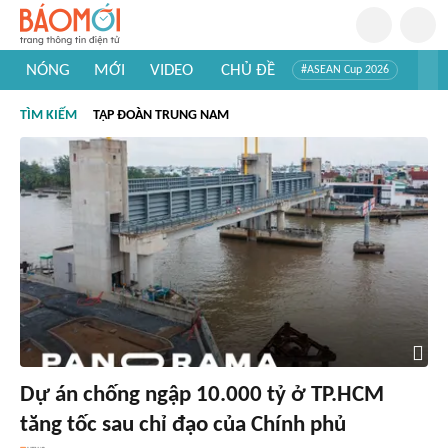
NÓNG
MỚI
VIDEO
CHỦ ĐỀ
#ASEAN Cup 2026
#Trí tuệ nhân tạo
#Mỹ - Iran
#Khám phá Việt Nam
TÌM KIẾM
TẬP ĐOÀN TRUNG NAM
#Khám phá thế giới
Dự án chống ngập 10.000 tỷ ở TP.HCM
tăng tốc sau chỉ đạo của Chính phủ