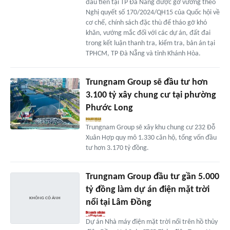
đầu tiên tại TP Đà Nẵng được gỡ vướng theo
Nghị quyết số 170/2024/QH15 của Quốc hội về
cơ chế, chính sách đặc thù để tháo gỡ khó
khăn, vướng mắc đối với các dự án, đất đai
trong kết luận thanh tra, kiểm tra, bản án tại
TPHCM, TP Đà Nẵng và tỉnh Khánh Hòa.
Trungnam Group sẽ đầu tư hơn
3.100 tỷ xây chung cư tại phường
Phước Long
Trungnam Group sẽ xây khu chung cư 232 Đỗ
Xuân Hợp quy mô 1.330 căn hộ, tổng vốn đầu
tư hơn 3.170 tỷ đồng.
Trungnam Group đầu tư gần 5.000
tỷ đồng làm dự án điện mặt trời
nổi tại Lâm Đồng
Dự án Nhà máy điện mặt trời nổi trên hồ thủy