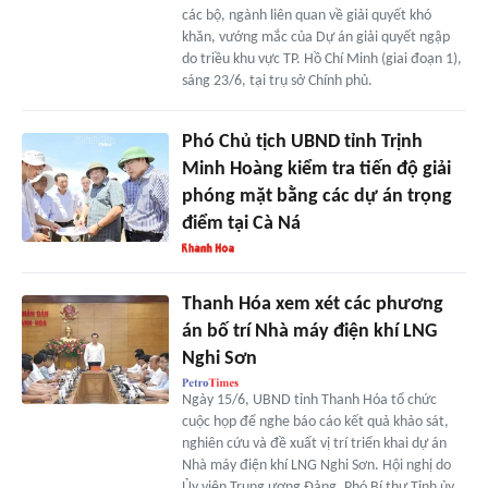
các bộ, ngành liên quan về giải quyết khó
khăn, vướng mắc của Dự án giải quyết ngập
do triều khu vực TP. Hồ Chí Minh (giai đoạn 1),
sáng 23/6, tại trụ sở Chính phủ.
Phó Chủ tịch UBND tỉnh Trịnh
Minh Hoàng kiểm tra tiến độ giải
phóng mặt bằng các dự án trọng
điểm tại Cà Ná
Thanh Hóa xem xét các phương
án bố trí Nhà máy điện khí LNG
Nghi Sơn
Ngày 15/6, UBND tỉnh Thanh Hóa tổ chức
cuộc họp để nghe báo cáo kết quả khảo sát,
nghiên cứu và đề xuất vị trí triển khai dự án
Nhà máy điện khí LNG Nghi Sơn. Hội nghị do
Ủy viên Trung ương Đảng, Phó Bí thư Tỉnh ủy,