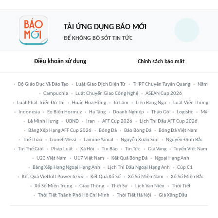
TẢI ỨNG DỤNG BÁO MỚI
ĐỂ KHÔNG BỎ SÓT TIN TỨC
Điều khoản sử dụng
Chính sách bảo mật
Bộ Giáo Dục Và Đào Tạo
Luật Giao Dịch Điện Tử
THPT Chuyên Tuyên Quang
Năm
Campuchia
Luật Chuyển Giao Công Nghệ
ASEAN Cup 2026
Luật Phát Triển Đô Thị
Huấn Hoa Hồng
Tô Lâm
Liên Bang Nga
Luật Viễn Thông
Indonesia
Eo Biển Hormuz
Hạ Tầng
Doanh Nghiệp
Tháo Gỡ
Logistic
Mỹ
Lê Minh Hưng
UBND
Iran
AFF Cup 2026
Lịch Thi Đấu AFF Cup 2026
Bảng Xếp Hạng AFF Cup 2026
Bóng Đá
Báo Bóng Đá
Bóng Đá Việt Nam
Thể Thao
Lionel Messi
Lamine Yamal
Nguyễn Xuân Son
Nguyễn Đình Bắc
Tin Thế Giới
Pháp Luật
Xã Hội
Tin Bão
Tin Tức
Giá Vàng
Tuyển Việt Nam
U23 Việt Nam
U17 Việt Nam
Kết Quả Bóng Đá
Ngoại Hạng Anh
Bảng Xếp Hạng Ngoại Hạng Anh
Lịch Thi Đấu Ngoại Hạng Anh
Cúp C1
Kết Quả Vietlott Power 6/55
Kết Quả Xổ Số
Xổ Số Miền Nam
Xổ Số Miền Bắc
Xổ Số Miền Trung
Giao Thông
Thời Sự
Lịch Vạn Niên
Thời Tiết
Thời Tiết Thành Phố Hồ Chí Minh
Thời Tiết Hà Nội
Giá Xăng Dầu