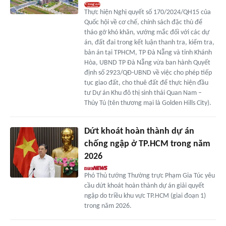
Thực hiện Nghị quyết số 170/2024/QH15 của
Quốc hội về cơ chế, chính sách đặc thù để
tháo gỡ khó khăn, vướng mắc đối với các dự
án, đất đai trong kết luận thanh tra, kiểm tra,
bản án tại TPHCM, TP Đà Nẵng và tỉnh Khánh
Hòa, UBND TP Đà Nẵng vừa ban hành Quyết
định số 2923/QĐ-UBND về việc cho phép tiếp
tục giao đất, cho thuê đất để thực hiện đầu
tư Dự án Khu đô thị sinh thái Quan Nam –
Thủy Tú (tên thương mại là Golden Hills City).
Dứt khoát hoàn thành dự án
chống ngập ở TP.HCM trong năm
2026
Phó Thủ tướng Thường trực Phạm Gia Túc yêu
cầu dứt khoát hoàn thành dự án giải quyết
ngập do triều khu vực TP.HCM (giai đoạn 1)
trong năm 2026.