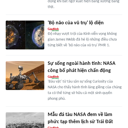
động khi bất ngờ xuất hiện bằng xương bằng
thịt.
'Bộ não của vũ trụ' lộ diện
Độ nhạy vượt trội của Kính viễn vọng không
gian James Webb đã hé lộ những điều chưa
từng biết về 'bộ não của vũ trụ' PMR 1.
Sự sống ngoài hành tinh: NASA
công bố phát hiện chấn động
'Báu vật' từ tàu săn sự sống Curiosity của
NASA cho thấy hành tinh láng giềng của chúng
ta có thể từng sở hữu cả một sinh quyển
phong phú.
Mẫu đá tàu NASA đem về làm
phức tạp thêm lịch sử Trái Đất