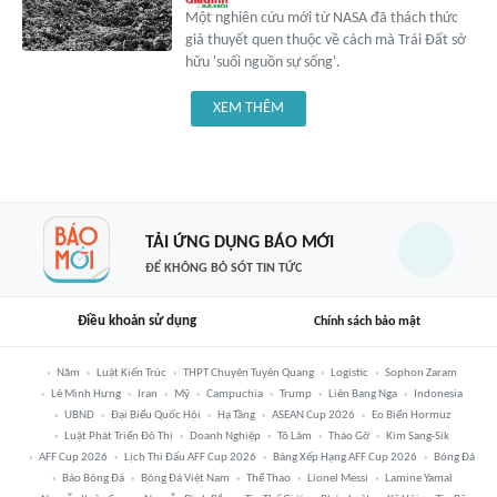
Một nghiên cứu mới từ NASA đã thách thức
giả thuyết quen thuộc về cách mà Trái Đất sở
hữu 'suối nguồn sự sống'.
XEM THÊM
TẢI ỨNG DỤNG BÁO MỚI
ĐỂ KHÔNG BỎ SÓT TIN TỨC
Điều khoản sử dụng
Chính sách bảo mật
Năm
Luật Kiến Trúc
THPT Chuyên Tuyên Quang
Logistic
Sophon Zaram
Lê Minh Hưng
Iran
Mỹ
Campuchia
Trump
Liên Bang Nga
Indonesia
UBND
Đại Biểu Quốc Hội
Hạ Tầng
ASEAN Cup 2026
Eo Biển Hormuz
Luật Phát Triển Đô Thị
Doanh Nghiệp
Tô Lâm
Tháo Gỡ
Kim Sang-Sik
AFF Cup 2026
Lịch Thi Đấu AFF Cup 2026
Bảng Xếp Hạng AFF Cup 2026
Bóng Đá
Báo Bóng Đá
Bóng Đá Việt Nam
Thể Thao
Lionel Messi
Lamine Yamal