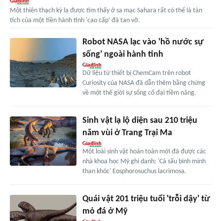
Một thiên thạch kỳ lạ được tìm thấy ở sa mạc Sahara rất có thể là tàn
tích của một tiền hành tinh 'cao cấp' đã tan vỡ.
Robot NASA lạc vào 'hồ nước sự
sống' ngoài hành tinh
Dữ liệu từ thiết bị ChemCam trên robot
Curiosity của NASA đã dẫn thêm bằng chứng
về một thế giới sự sống cổ đại tiềm năng.
Sinh vật lạ lộ diện sau 210 triệu
năm vùi ở Trang Trại Ma
Một loài sinh vật hoàn toàn mới đã được các
nhà khoa học Mỹ ghi danh: 'Cá sấu bình minh
than khóc' Eosphorosuchus lacrimosa.
Quái vật 201 triệu tuổi 'trỗi dậy' từ
mỏ đá ở Mỹ