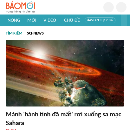
NÓNG
MỚI
VIDEO
CHỦ ĐỀ
#ASEAN Cup 2026
#Trí tuệ nhân tạo
#Mỹ - Iran
#Khám phá Việt Nam
TÌM KIẾM
SCI-NEWS
#Khám phá thế giới
Mảnh 'hành tinh đã mất' rơi xuống sa mạc
Sahara