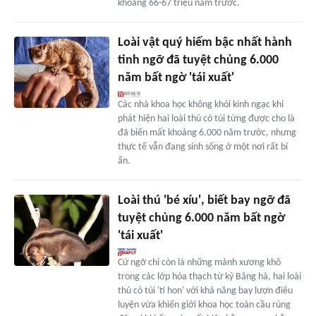
khoảng 66-67 triệu năm trước.
Loài vật quý hiếm bậc nhất hành
tinh ngỡ đã tuyệt chủng 6.000
năm bất ngờ 'tái xuất'
Các nhà khoa học không khỏi kinh ngạc khi
phát hiện hai loài thú có túi từng được cho là
đã biến mất khoảng 6.000 năm trước, nhưng
thực tế vẫn đang sinh sống ở một nơi rất bí
ẩn.
Loài thú 'bé xíu', biết bay ngỡ đã
tuyệt chủng 6.000 năm bất ngờ
'tái xuất'
Cứ ngỡ chỉ còn là những mảnh xương khô
trong các lớp hóa thạch từ kỷ Băng hà, hai loài
thú có túi 'tí hon' với khả năng bay lượn điêu
luyện vừa khiến giới khoa học toàn cầu rúng