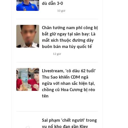
dù dẫn 3-0
10 giờ
Chân tướng nam phi công bị
bắt giữ ngay tại sân bay: Là
mắt xích thuộc đường dây
buôn bán ma túy quốc tế
12 giờ
Livestream, 'cô dâu 62 tuổi'
Thu Sao khiến CDM ngã
ngửa với nhan sắc hiện tại,
chồng cũ Hoa Cương bị réo
tên
Sai phạm 'chết người' trong
vụ nổ kho đạn gần Kiev