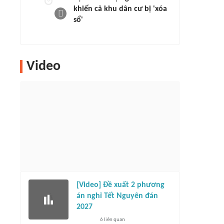
khiến cả khu dân cư bị 'xóa
sổ'
Video
[Video] Đề xuất 2 phương
án nghỉ Tết Nguyên đán
2027
6
liên quan