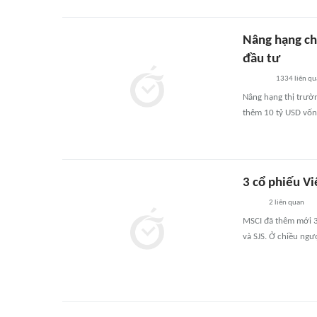
Nâng hạng ch
đầu tư
1334
liên qu
Nâng hạng thị trườ
thêm 10 tỷ USD vốn 
3 cổ phiếu V
2
liên quan
MSCI đã thêm mới 3
và SJS. Ở chiều ngượ