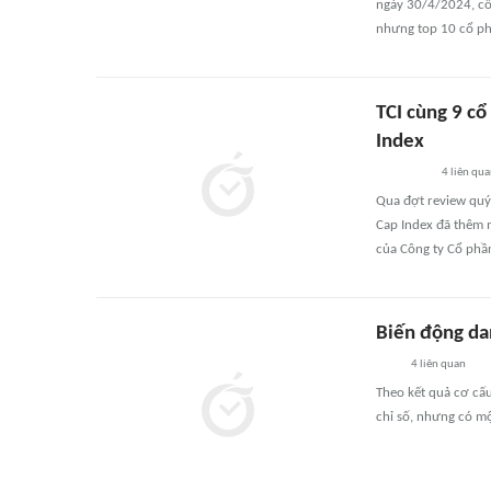
ngày 30/4/2024, cổ 
nhưng top 10 cổ phi
TCI cùng 9 c
Index
4
liên qu
Qua đợt review quý
Cap Index đã thêm 
của Công ty Cổ ph
Biến động da
4
liên quan
Theo kết quả cơ cấ
chỉ số, nhưng có mộ