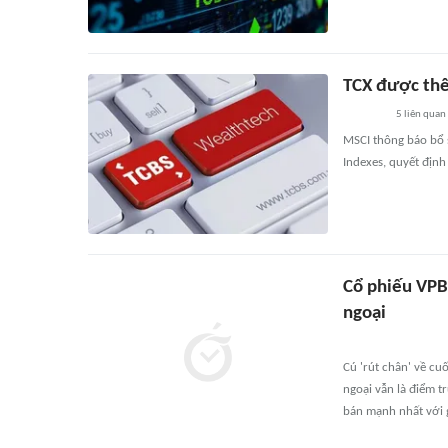
TCX được thê
5
liên quan
MSCI thông báo bổ 
Indexes, quyết định
Cổ phiếu VPB 
ngoại
Cú 'rút chân' về cu
ngoại vẫn là điểm t
bán mạnh nhất với g