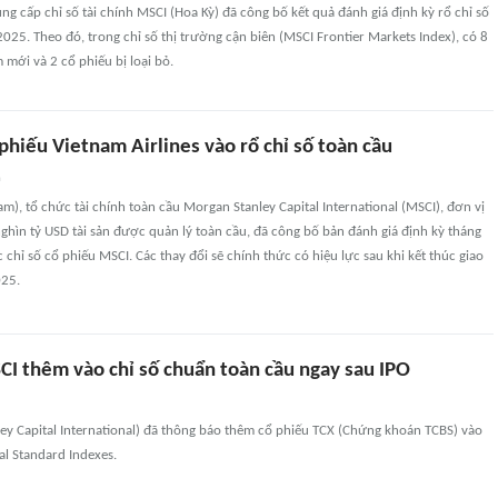
ng cấp chỉ số tài chính MSCI (Hoa Kỳ) đã công bố kết quả đánh giá định kỳ rổ chỉ số
025. Theo đó, trong chỉ số thị trường cận biên (MSCI Frontier Markets Index), có 8
mới và 2 cổ phiếu bị loại bỏ.
hiếu Vietnam Airlines vào rổ chỉ số toàn cầu
n
Nam), tổ chức tài chính toàn cầu Morgan Stanley Capital International (MSCI), đơn vị
ghìn tỷ USD tài sản được quản lý toàn cầu, đã công bố bản đánh giá định kỳ tháng
 chỉ số cổ phiếu MSCI. Các thay đổi sẽ chính thức có hiệu lực sau khi kết thúc giao
025.
I thêm vào chỉ số chuẩn toàn cầu ngay sau IPO
ey Capital International) đã thông báo thêm cổ phiếu TCX (Chứng khoán TCBS) vào
al Standard Indexes.