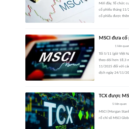
Mới đây, Tổ chức cu
cổ phiếu tháng 11/2
cổ phiếu được thêm 
MSCI đưa cổ p
1
liên qua
Tối 5/11 (giờ Việt 
theo dõi hơn 18,3 n
11/2025 đối với các
dịch ngày 24/11/2
TCX được MSC
5
liên quan
MSCI (Morgan Stanl
rổ chỉ số MSCI Glob