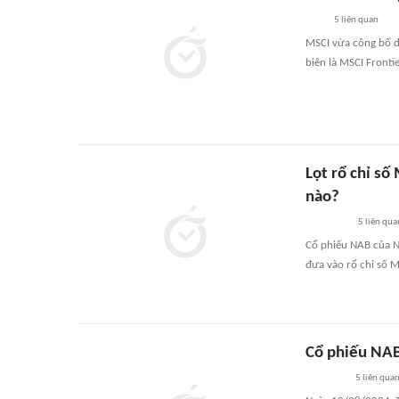
5
liên quan
MSCI vừa công bố d
biên là MSCI Fronti
Lọt rổ chỉ s
nào?
5
liên qua
Cổ phiếu NAB của N
đưa vào rổ chỉ số M
Cổ phiếu NAB
5
liên qua