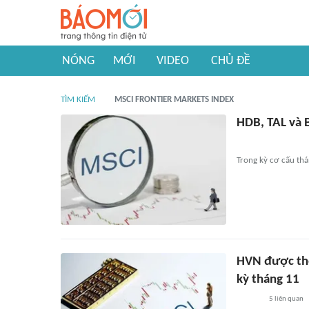
NÓNG
MỚI
VIDEO
CHỦ ĐỀ
TÌM KIẾM
MSCI FRONTIER MARKETS INDEX
HDB, TAL và 
Trong kỳ cơ cấu thá
HVN được thê
kỳ tháng 11
5
liên quan