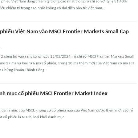
phiếu Việt Nam đang chiếm tỷ trọng cao nhất trong rổ chỉ số với tỷ lệ 31,48%
ếu chiếm tỷ trọng cao nhất không có đại diện nào từ Việt Nam...
ổ phiếu Việt Nam vào MSCI Frontier Markets Small Cap
an
 2 công bố vào rạng sáng ngày 15/05/2024, rổ chỉ số MSCI Frontier Markets Small
mới 27 mã và loại ra 6 mã cổ phiếu. Trong 10 mã thêm mới của Việt Nam có mã TCI
ần Chứng khoán Thành Công.
nh mục cổ phiếu MSCI Frontier Market Index
u danh mục của MSCI, không có cổ phiếu nào của Việt Nam được thêm mới vào rổ
t cổ phiếu là NLG bị loại khỏi danh mục.