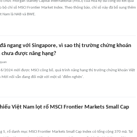
ổ chức Morgan Stanley Capital International (MSCI) của Hoa Kỳ đã công bố kết quả
o bộ chỉ số MSCI Frontier Market Index. Theo thông báo, chỉ số này đã bổ sung thêm
ệt Nam là NAB và BWE.
đã ngang với Singapore, vì sao thị trường chứng khoán
n chưa được nâng hạng?
 quan
 6/2024 mới được MSCI công bố, quá trình nâng hạng thị trường chứng khoán Việt
 Mới nối vẫn đang đối mặt với một số 'điểm nghẽn'.
hiếu Việt Nam lọt rổ MSCI Frontier Markets Small Cap
g 5, rổ danh mục MSCI Frontier Markets Small Cap Index có tổng cộng 370 mã. Tại