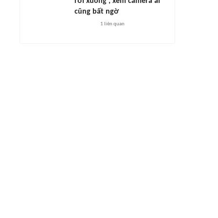
rơi xuống', xem camera ai
cũng bất ngờ
1
liên quan