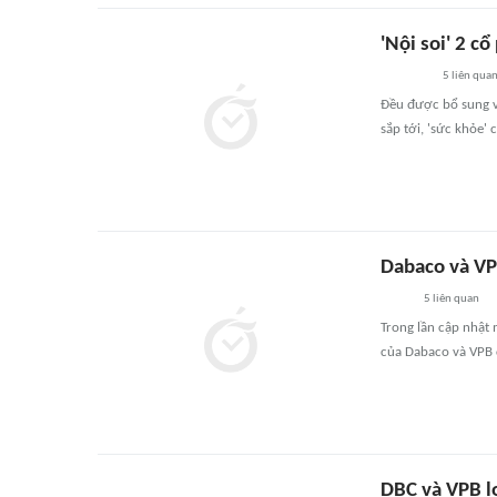
'Nội soi' 2 c
5
liên qua
Đều được bổ sung và
sắp tới, 'sức khỏe'
Dabaco và VPB
5
liên quan
Trong lần cập nhật 
của Dabaco và VPB 
DBC và VPB l