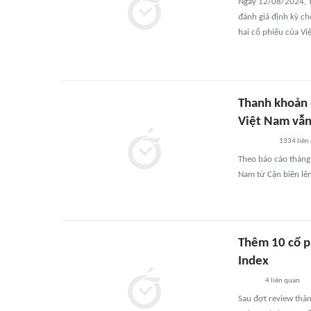
Ngày 12/08/2024, T
đánh giá định kỳ ch
hai cổ phiếu của Vi
Thanh khoản 
Việt Nam vẫ
1334
liên
Theo báo cáo tháng
Nam từ Cận biên lên
Thêm 10 cổ p
Index
4
liên quan
Sau đợt review thán