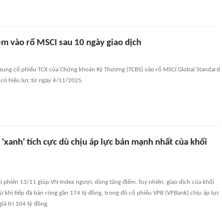
m vào rổ MSCI sau 10 ngày giao dịch
sung cổ phiếu TCX của Chứng khoán Kỹ Thương (TCBS) vào rổ MSCI Global Standard
 có hiệu lực từ ngày 4/11/2025.
'xanh' tích cực dù chịu áp lực bán mạnh nhất của khối
ối phiên 13/11 giúp VN-Index ngược dòng tăng điểm. Tuy nhiên, giao dịch của khối
rừ khi tiếp đà bán ròng gần 174 tỷ đồng, trong đó cổ phiếu VPB (VPBank) chịu áp lực
iá trị 104 tỷ đồng.