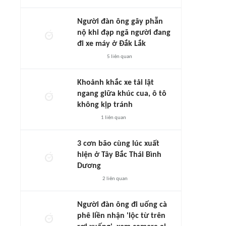
Người đàn ông gây phẫn
nộ khi đạp ngã người đang
đi xe máy ở Đắk Lắk
5
liên quan
Khoảnh khắc xe tải lật
ngang giữa khúc cua, ô tô
không kịp tránh
1
liên quan
3 cơn bão cùng lúc xuất
hiện ở Tây Bắc Thái Bình
Dương
2
liên quan
Người đàn ông đi uống cà
phê liền nhận 'lộc từ trên