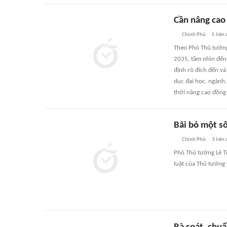
Cần nâng cao
Chính Phủ
5
liên
Theo Phó Thủ tướng 
2035, tầm nhìn đến 
định rõ đích đến và
dục đại học, ngành,
thời nâng cao đồng 
Bãi bỏ một s
Chính Phủ
3
liên
Phó Thủ tướng Lê T
luật của Thủ tướng