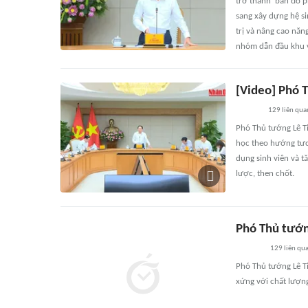
trở thành 'bản đồ p
sang xây dựng hệ si
trị và nâng cao năn
nhóm dẫn đầu khu v
[Video] Phó T
129
liên qua
Phó Thủ tướng Lê Ti
học theo hướng tươ
dụng sinh viên và 
lược, then chốt.
Phó Thủ tướn
129
liên qu
Phó Thủ tướng Lê T
xứng với chất lượng