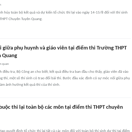
n
 hủy toàn bộ kết quả và dự kiến tổ chức thi lại vào ngày 14-15/8 đối với thí sinh
g THPT Chuyên Tuyên Quang.
i giữa phụ huynh và giáo viên tại điểm thi Trường THPT
n Quang
ên quan
h điều tra, Bộ Công an cho biết, kết quả điều tra ban đầu cho thấy, giáo viên đã vào
g thi, một số thí sinh có trao đổi bài thi. Bước đầu xác định có sự móc nối giữa phụ
làm ảnh hưởng kết quả thi của thí sinh.
buộc thi lại toàn bộ các môn tại điểm thi THPT chuyên
ạo quyết định tổ chức thi lại tất cả các môn đối với toàn bộ thí sinh dự thi tại điểm