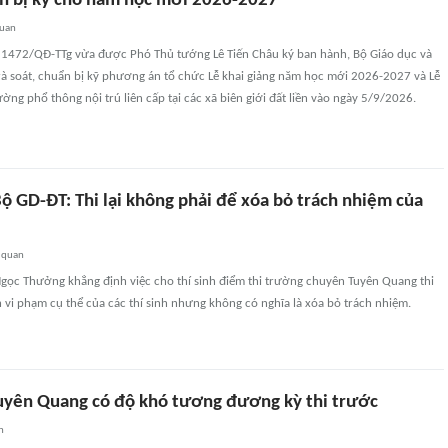
ẩn bị kỹ cho năm học mới 2026-2027
quan
 1472/QĐ-TTg vừa được Phó Thủ tướng Lê Tiến Châu ký ban hành, Bộ Giáo dục và
rà soát, chuẩn bị kỹ phương án tổ chức Lễ khai giảng năm học mới 2026-2027 và Lễ
ờng phổ thông nội trú liên cấp tại các xã biên giới đất liền vào ngày 5/9/2026.
ộ GD-ĐT: Thi lại không phải để xóa bỏ trách nhiệm của
 quan
ọc Thưởng khẳng định việc cho thí sinh điểm thi trường chuyên Tuyên Quang thi
h vi phạm cụ thể của các thí sinh nhưng không có nghĩa là xóa bỏ trách nhiệm.
 Tuyên Quang có độ khó tương đương kỳ thi trước
n