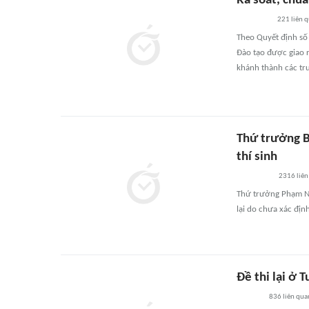
Rà soát, chu
221
liên 
Theo Quyết định số
Đào tạo được giao 
khánh thành các trư
Thứ trưởng B
thí sinh
2316
liên
Thứ trưởng Phạm Ng
lại do chưa xác địn
Đề thi lại ở
836
liên qua