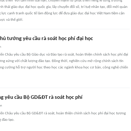
hát triển' với tầm nhìn dài hạn, chuyển mạnh từ phát triển riêng lẻ từng trường
nh thái giáo dục đại học quốc gia, lấy chuyển đổi số, trí tuệ nhân tạo, đổi mới quản
g lực cạnh tranh quốc tế làm động lực để đưa giáo dục đại học Việt Nam tiệm cận
ực và thế giới.
hủ tướng yêu cầu rà soát học phí đại học
n
ến Châu yêu cầu Bộ Giáo dục và Đào tạo rà soát, hoàn thiện chính sách học phí đại
ng xứng với chất lượng đào tạo. Đồng thời, nghiên cứu mở rộng chính sách tín
tăng cường hỗ trợ người học theo học các ngành khoa học cơ bản, công nghệ chiến
g yêu cầu Bộ GD&ĐT rà soát học phí
an
iến Châu yêu cầu Bộ GD&ĐT rà soát, hoàn thiện chính sách học phí đại học tương
 đào tạo.