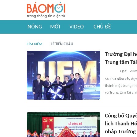
NÓNG
MỚI
VIDEO
CHỦ ĐỀ
TÌM KIẾM
LÊ TIẾN CHÂU
Trường Đại họ
Trung tâm Tài
1 giờ
2
liê
Sau 50 năm xây dựng
thành một trong nh
và Trung tâm Tài ch
Công bố Quyế
lịch Thanh H
nhập Trường 