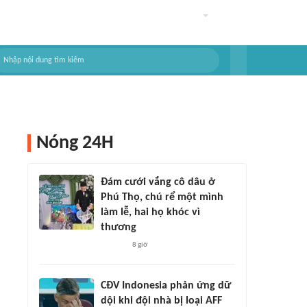
Nóng 24H
Đám cưới vắng cô dâu ở
Phú Thọ, chú rể một mình
làm lễ, hai họ khóc vì
thương
8 giờ
CĐV Indonesia phản ứng dữ
dội khi đội nhà bị loại AFF