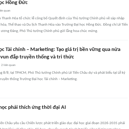
ọc Hồng Đức
iên quan
h Thanh Hóa tổ chức lễ công bố Quyết định của Thủ tướng Chính phủ về sáp nhập
 hóa, Thể thao và Du lịch Thanh Hóa vào Trường Đại học Hồng Đức. Đồng chí Lê Tiến
g ương Đảng, Phó Thủ tướng Chính phủ gửi lẵng hoa chúc mừng.
c Tài chính – Marketing: Tạo giá trị bền vững qua nửa
 vun đắp truyền thống và tri thức
2
liên quan
g 8/8, tại TPHCM, Phó Thủ tướng Chính phủ Lê Tiến Châu dự và phát biểu tại Lễ kỷ
ruyền thống Trường Đại học Tài chính – Marketing.
học phải thích ứng thời đại AI
ến Châu yêu cầu Chiến lược phát triển giáo dục đại học giai đoạn 2026-2035 phải