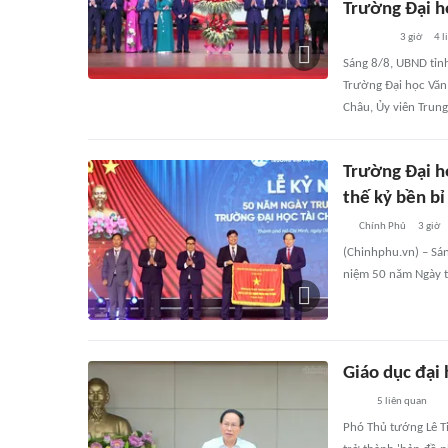
Trường Đại h
3 giờ
4
l
Sáng 8/8, UBND tỉn
Trường Đại học Văn
Châu, Ủy viên Trun
Trường Đại họ
thế kỷ bền bỉ
Chính Phủ
3 giờ
(Chinhphu.vn) – Sán
niệm 50 năm Ngày t
Giáo dục đại 
5
liên quan
Phó Thủ tướng Lê Ti