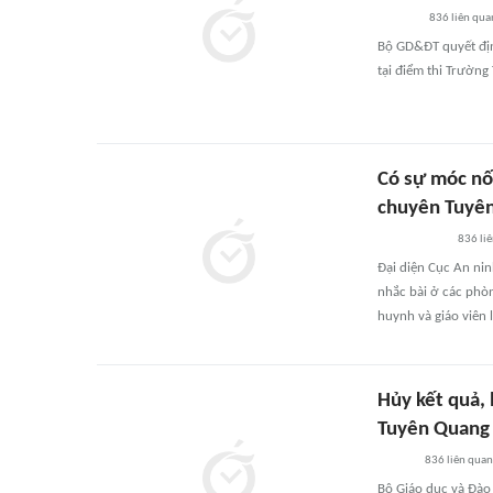
836
liên qua
Bộ GD&ĐT quyết định
tại điểm thi Trườn
Có sự móc nố
chuyên Tuyê
836
li
Đại diện Cục An nin
nhắc bài ở các phòn
huynh và giáo viên 
Hủy kết quả, 
Tuyên Quang
836
liên quan
Bộ Giáo dục và Đào t