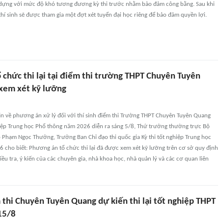
y dựng với mức độ khó tương đương kỳ thi trước nhằm bảo đảm công bằng. Sau khi
 thí sinh sẽ được tham gia một đợt xét tuyển đại học riêng để bảo đảm quyền lợi.
 chức thi lại tại điểm thi trường THPT Chuyên Tuyên
xem xét kỹ lưỡng
in về phương án xử lý đối với thí sinh điểm thi Trường THPT Chuyên Tuyên Quang
ghiệp Trung học Phổ thông năm 2026 diễn ra sáng 5/8, Thứ trưởng thường trực Bộ
 Phạm Ngọc Thưởng, Trưởng Ban Chỉ đạo thi quốc gia Kỳ thi tốt nghiệp Trung học
 cho biết: Phương án tổ chức thi lại đã được xem xét kỹ lưỡng trên cơ sở quy định
iều tra, ý kiến của các chuyên gia, nhà khoa học, nhà quản lý và các cơ quan liên
 thi Chuyên Tuyên Quang dự kiến thi lại tốt nghiệp THPT
15/8