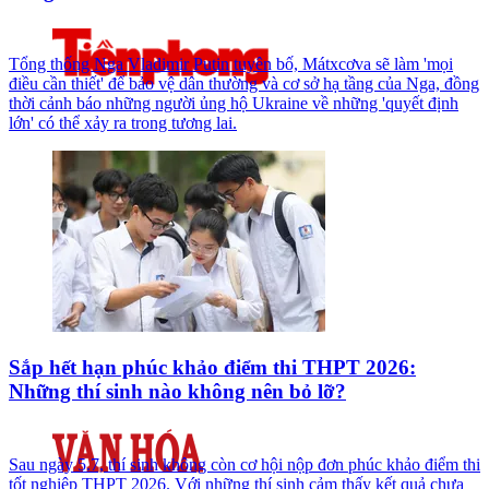
Tổng thống Nga Vladimir Putin tuyên bố, Mátxcơva sẽ làm 'mọi
điều cần thiết' để bảo vệ dân thường và cơ sở hạ tầng của Nga, đồng
thời cảnh báo những người ủng hộ Ukraine về những 'quyết định
lớn' có thể xảy ra trong tương lai.
Sắp hết hạn phúc khảo điểm thi THPT 2026:
Những thí sinh nào không nên bỏ lỡ?
Sau ngày 5.7, thí sinh không còn cơ hội nộp đơn phúc khảo điểm thi
tốt nghiệp THPT 2026. Với những thí sinh cảm thấy kết quả chưa