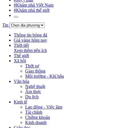
#Khám phá Việt Nam
#Khám phá thế giới
Tin
Thông tin bóng đá
Giá vàng hôm nay
Thời tiết
Xem thêm tiện ích
Thế giới
Xã hội
Thời sự
Giao thông
Môi trường - Khí hậu
Văn hóa
Nghệ thuật
Ẩm thực
Du lịch
Kinh tế
Lao động - Việc làm
Tài chính
Chứng khoán
Kinh doanh
Giáo dục