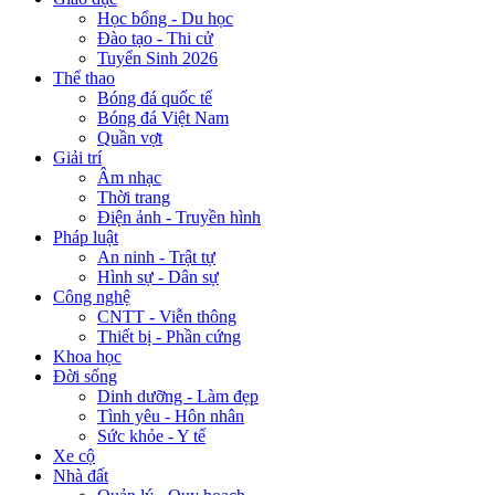
Học bổng - Du học
Đào tạo - Thi cử
Tuyển Sinh 2026
Thể thao
Bóng đá quốc tế
Bóng đá Việt Nam
Quần vợt
Giải trí
Âm nhạc
Thời trang
Điện ảnh - Truyền hình
Pháp luật
An ninh - Trật tự
Hình sự - Dân sự
Công nghệ
CNTT - Viễn thông
Thiết bị - Phần cứng
Khoa học
Đời sống
Dinh dưỡng - Làm đẹp
Tình yêu - Hôn nhân
Sức khỏe - Y tế
Xe cộ
Nhà đất