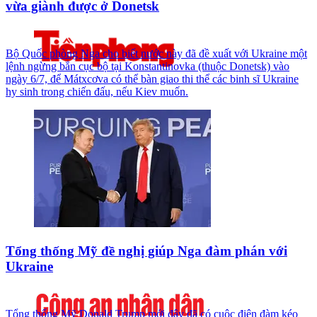
vừa giành được ở Donetsk
Bộ Quốc phòng Nga cho biết nước này đã đề xuất với Ukraine một
lệnh ngừng bắn cục bộ tại Konstantinovka (thuộc Donetsk) vào
ngày 6/7, để Mátxcơva có thể bàn giao thi thể các binh sĩ Ukraine
hy sinh trong chiến đấu, nếu Kiev muốn.
Tổng thống Mỹ đề nghị giúp Nga đàm phán với
Ukraine
Tổng thống Mỹ Donald Trump mới đây đã có cuộc điện đàm kéo