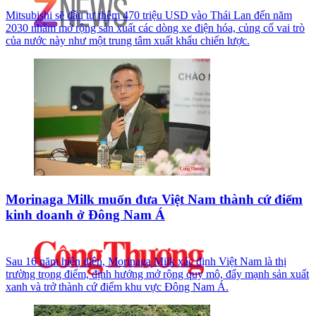
Mitsubishi sẽ đầu tư thêm 470 triệu USD vào Thái Lan đến năm
2030 nhằm mở rộng sản xuất các dòng xe điện hóa, củng cố vai trò
của nước này như một trung tâm xuất khẩu chiến lược.
Morinaga Milk muốn đưa Việt Nam thành cứ điểm
kinh doanh ở Đông Nam Á
Sau 16 năm hiện diện, Morinaga Milk xác định Việt Nam là thị
trường trọng điểm, định hướng mở rộng quy mô, đẩy mạnh sản xuất
xanh và trở thành cứ điểm khu vực Đông Nam Á.