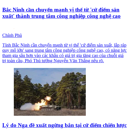
Bắc Ninh cần chuyển mạnh vị thế từ 'cứ điểm sản
xuất' thành trung tâm công nghiệp công nghệ cao
Chính Phủ
Tỉnh Bắc Ninh cần chuyển mạnh từ vị thế 'cứ điểm sản xuất, lắp ráp
quy mô lớn' sang trung tâm công nghiệp công nghệ cao, có năng lực
tham gia sâu hơn vào các khâu có giá trị gia tăng cao của chuỗi giá
trị toàn cầu, Phó Thủ tướng Nguyễn Văn Thắng nêu rõ.
Lý do Nga đề xuất ngừng bắn tại cứ điểm chiến lược