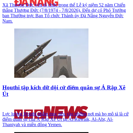
Xã Thượng Đức vừa tổ chức trọng thể Lễ kỷ niệm 52 năm Chiến
thắng Thượng Đức (7/8/1974 - 7/8/2026). Đến dự có Phó Trưởng
ban Thường trực Ban Tổ chức Thành ủy Đà Nẵng Nguyễn Đức
Nam.
Houthi tập kích dữ dội cứ điểm quân sự Ả Rập Xê
Út
Lực lượng Houthi nhắm mục tiêu vào những nơi mà họ mô tả là cứ
điểm quân sự của Ả Rập Xê Út tại Al-Ruwaik, Al-Abr, Al-
Thaniyah và miền đông Yemen.