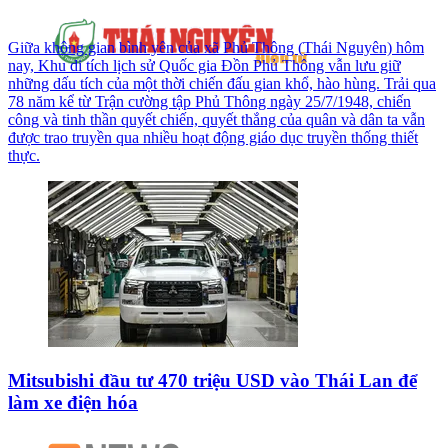
Giữa không gian bình yên của xã Phủ Thông (Thái Nguyên) hôm
nay, Khu di tích lịch sử Quốc gia Đồn Phủ Thông vẫn lưu giữ
những dấu tích của một thời chiến đấu gian khổ, hào hùng. Trải qua
78 năm kể từ Trận cường tập Phủ Thông ngày 25/7/1948, chiến
công và tinh thần quyết chiến, quyết thắng của quân và dân ta vẫn
được trao truyền qua nhiều hoạt động giáo dục truyền thống thiết
thực.
Mitsubishi đầu tư 470 triệu USD vào Thái Lan để
làm xe điện hóa