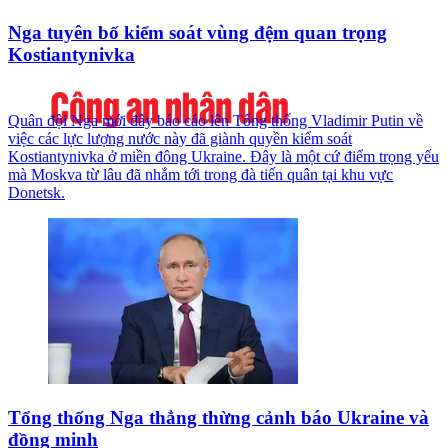
Nga tuyên bố kiểm soát vùng đệm quan trọng
Kostiantynivka
Quân đội Nga mới đây báo cáo lên Tổng thống Vladimir Putin về
việc các lực lượng nước này đã giành quyền kiểm soát
Kostiantynivka ở miền đông Ukraine. Đây là một cứ điểm trọng yếu
mà Moskva từ lâu đã nhắm tới trong đà tiến quân tại khu vực
Donetsk.
Tổng thống Nga thẳng thừng cảnh báo Ukraine và
đồng minh