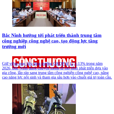
Bắc Ninh hướng tới phát triển thành trung tâm
công nghiệp công nghệ cao, tạo động lực tăng
trưởng mới
Giữ vững mục tiêu tăng trưởng GRDP từ 12,5-13% trong năm
2026, Bắc Ninh đang chuyển mạnh từ mô hình phát triển dựa vào
gia công, lắp ráp sang trung tâm công nghiệp công nghệ cao, nâng
cao năng lực nội sinh và tham gia sâu hơn vào chuỗi giá trị toàn cầu.