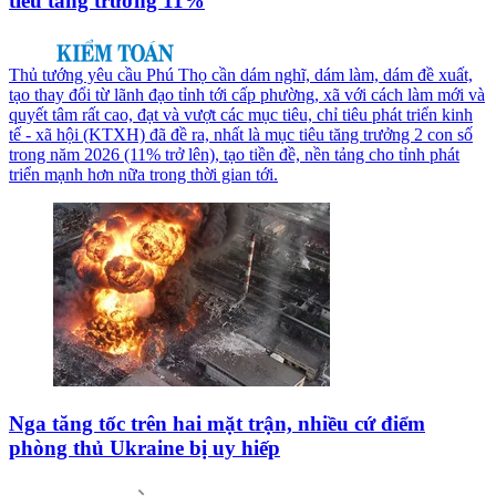
tiêu tăng trưởng 11%
Thủ tướng yêu cầu Phú Thọ cần dám nghĩ, dám làm, dám đề xuất,
tạo thay đổi từ lãnh đạo tỉnh tới cấp phường, xã với cách làm mới và
quyết tâm rất cao, đạt và vượt các mục tiêu, chỉ tiêu phát triển kinh
tế - xã hội (KTXH) đã đề ra, nhất là mục tiêu tăng trưởng 2 con số
trong năm 2026 (11% trở lên), tạo tiền đề, nền tảng cho tỉnh phát
triển mạnh hơn nữa trong thời gian tới.
Nga tăng tốc trên hai mặt trận, nhiều cứ điểm
phòng thủ Ukraine bị uy hiếp