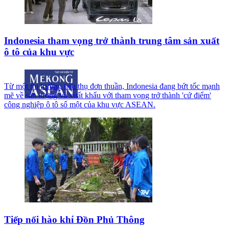
Indonesia tham vọng trở thành trung tâm sản xuất
ô tô của khu vực
Từ một thị trường tiêu thụ đơn thuần, Indonesia đang bứt tốc mạnh
mẽ về sản lượng và xuất khẩu với tham vọng trở thành 'cứ điểm'
công nghiệp ô tô số một của khu vực ASEAN.
Tiếp nối hào khí Đồn Phủ Thông