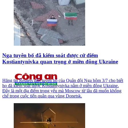
Nga tuyên bố đã kiểm soát được cứ điểm
Kostiantynivka quan trọng ở miền đông Ukraine
Hãng tin Reuters dẫn tuyên bố của Quân đội Nga hôm 3/7 cho biết
họ đã kiểm soát được Kostiantynivka nằm ở miền đông Ukraine.
Đây là một địa điểm trọng yếu mà Moscow từ lâu đã muốn khống
chế trong cuộc tiến quân qua vùng Donetsk.