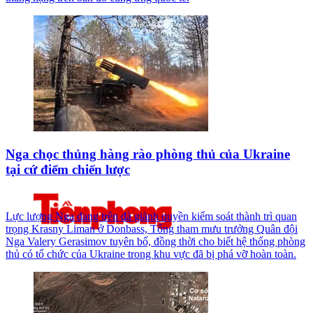
Nga chọc thủng hàng rào phòng thủ của Ukraine
tại cứ điểm chiến lược
Lực lượng Nga đang trên đà giành quyền kiểm soát thành trì quan
trọng Krasny Liman ở Donbass, Tổng tham mưu trưởng Quân đội
Nga Valery Gerasimov tuyên bố, đồng thời cho biết hệ thống phòng
thủ có tổ chức của Ukraine trong khu vực đã bị phá vỡ hoàn toàn.