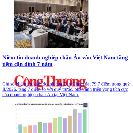
Niềm tin doanh nghiệp châu Âu vào Việt Nam tăng
tiệm cận đỉnh 7 năm
Chỉ số Niềm tin kinh doanh của EuroCham đạt 79,7 điểm trong quý
II/2026, tăng 7 điểm so với quý trước, phản ánh triển vọng tích cực
của doanh nghiệp châu Âu tại Việt Nam.