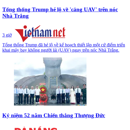
Tổng thống Trump hé lộ về 'cảng UAV' trên nóc
Nhà Trắng
3 giờ
Tổng thống Trump đã hé lộ về kế hoạch thiết lập một cứ điểm triển
khai máy bay không người lái (UAV) ngay trên nóc Nhà Trắng.
Kỷ niệm 52 năm Chiến thắng Thượng Đức