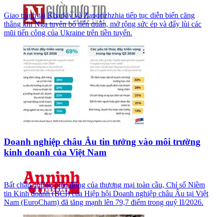
Giao tranh tại Kharkiv và Zaporizhzhia tiếp tục diễn biến căng
thẳng khi Nga tuyên bố tiến quân, mở rộng sức ép và đẩy lùi các
mũi tiến công của Ukraine trên tiền tuyến.
Doanh nghiệp châu Âu tin tưởng vào môi trường
kinh doanh của Việt Nam
Bất chấp những biến động của thương mại toàn cầu, Chỉ số Niềm
tin Kinh doanh (BCI) của Hiệp hội Doanh nghiệp châu Âu tại Việt
Nam (EuroCham) đã tăng mạnh lên 79,7 điểm trong quý II/2026.