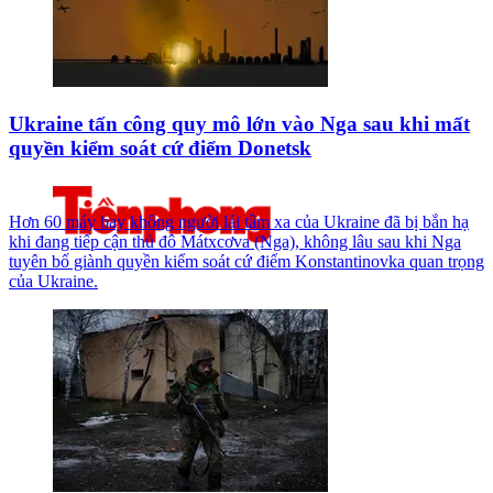
Ukraine tấn công quy mô lớn vào Nga sau khi mất
quyền kiểm soát cứ điểm Donetsk
Hơn 60 máy bay không người lái tầm xa của Ukraine đã bị bắn hạ
khi đang tiếp cận thủ đô Mátxcơva (Nga), không lâu sau khi Nga
tuyên bố giành quyền kiểm soát cứ điểm Konstantinovka quan trọng
của Ukraine.