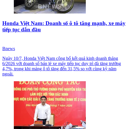
Honda Việt Nam: Doanh số ô tô tăng mạnh, xe máy
tiếp tục dẫn đầu
Bnews
Ngày 10/7, Honda Việt Nam công bố kết quả kinh doanh tháng
6/2026 với doanh số bán lẻ xe máy tiếp tục duy trì đà tăng trưởng
4,7%, trong khi mảng ô tô tăng đến 31,5% so với cùng kỳ năm
ngoái.