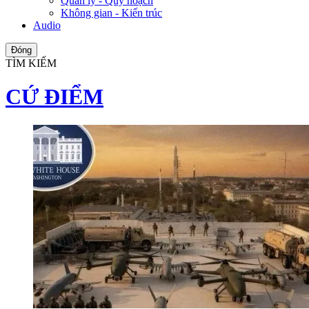
Quản lý - Quy hoạch
Không gian - Kiến trúc
Audio
Đóng
TÌM KIẾM
CỨ ĐIỂM