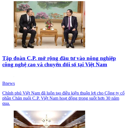
Tập đoàn C.P. mở rộng đầu tư vào nông nghiệp
công nghệ cao và chuyển đổi số tại Việt Nam
Bnews
Chính phủ Việt Nam đã luôn tạo điều kiện thuận lợi cho Công ty cổ
phần Chăn nuôi C.P. Việt Nam hoạt động trong suốt hơn 30 năm
qua.