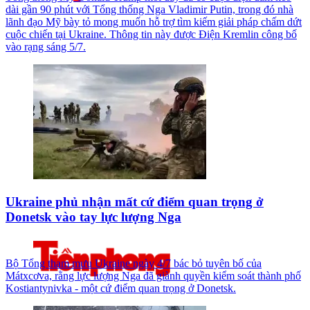
dài gần 90 phút với Tổng thống Nga Vladimir Putin, trong đó nhà
lãnh đạo Mỹ bày tỏ mong muốn hỗ trợ tìm kiếm giải pháp chấm dứt
cuộc chiến tại Ukraine. Thông tin này được Điện Kremlin công bố
vào rạng sáng 5/7.
Ukraine phủ nhận mất cứ điểm quan trọng ở
Donetsk vào tay lực lượng Nga
Bộ Tổng tham mưu Ukraine ngày 4/7 bác bỏ tuyên bố của
Mátxcơva, rằng lực lượng Nga đã giành quyền kiểm soát thành phố
Kostiantynivka - một cứ điểm quan trọng ở Donetsk.