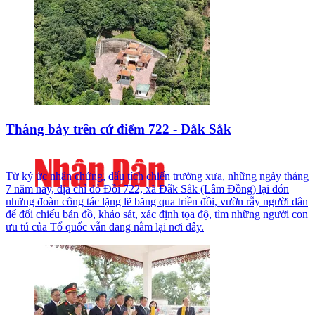
Tháng bảy trên cứ điểm 722 - Đắk Sắk
Từ ký ức nhân chứng, dấu tích chiến trường xưa, những ngày tháng
7 năm nay, địa chỉ đỏ Đồi 722, xã Đắk Sắk (Lâm Đồng) lại đón
những đoàn công tác lặng lẽ băng qua triền đồi, vườn rẫy người dân
để đối chiếu bản đồ, khảo sát, xác định tọa độ, tìm những người con
ưu tú của Tổ quốc vẫn đang nằm lại nơi đây.