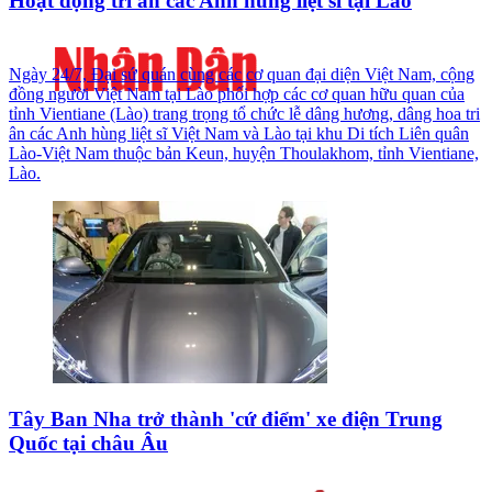
Hoạt động tri ân các Anh hùng liệt sĩ tại Lào
Ngày 24/7, Đại sứ quán cùng các cơ quan đại diện Việt Nam, cộng
đồng người Việt Nam tại Lào phối hợp các cơ quan hữu quan của
tỉnh Vientiane (Lào) trang trọng tổ chức lễ dâng hương, dâng hoa tri
ân các Anh hùng liệt sĩ Việt Nam và Lào tại khu Di tích Liên quân
Lào-Việt Nam thuộc bản Keun, huyện Thoulakhom, tỉnh Vientiane,
Lào.
Tây Ban Nha trở thành 'cứ điểm' xe điện Trung
Quốc tại châu Âu