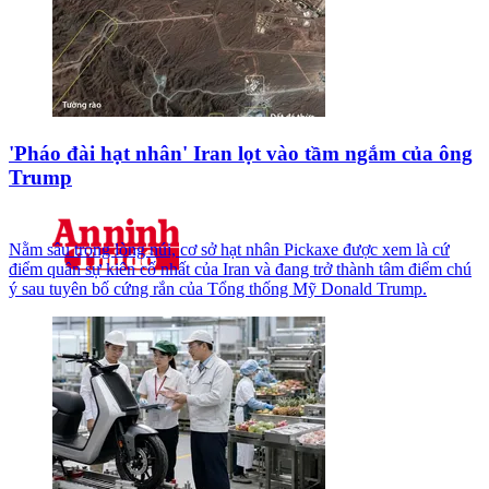
'Pháo đài hạt nhân' Iran lọt vào tầm ngắm của ông
Trump
Nằm sâu trong lòng núi, cơ sở hạt nhân Pickaxe được xem là cứ
điểm quân sự kiên cố nhất của Iran và đang trở thành tâm điểm chú
ý sau tuyên bố cứng rắn của Tổng thống Mỹ Donald Trump.