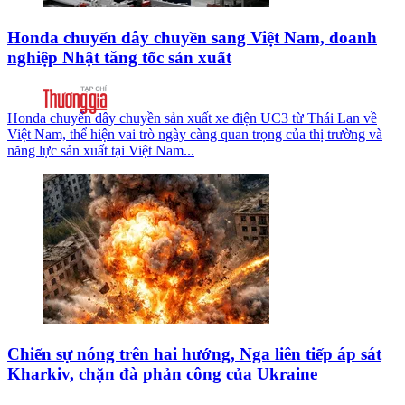
Honda chuyển dây chuyền sang Việt Nam, doanh
nghiệp Nhật tăng tốc sản xuất
Honda chuyển dây chuyền sản xuất xe điện UC3 từ Thái Lan về
Việt Nam, thể hiện vai trò ngày càng quan trọng của thị trường và
năng lực sản xuất tại Việt Nam...
Chiến sự nóng trên hai hướng, Nga liên tiếp áp sát
Kharkiv, chặn đà phản công của Ukraine