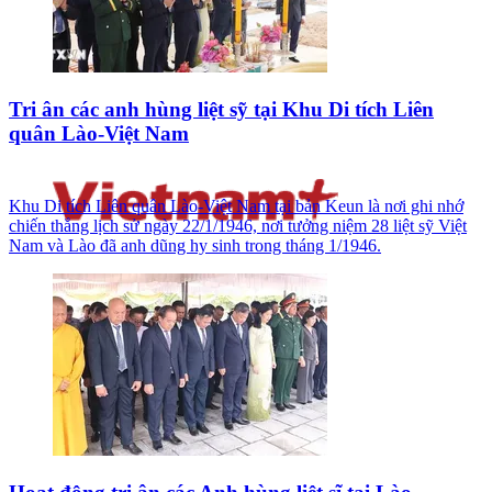
Tri ân các anh hùng liệt sỹ tại Khu Di tích Liên
quân Lào-Việt Nam
Khu Di tích Liên quân Lào-Việt Nam tại bản Keun là nơi ghi nhớ
chiến thắng lịch sử ngày 22/1/1946, nơi tưởng niệm 28 liệt sỹ Việt
Nam và Lào đã anh dũng hy sinh trong tháng 1/1946.