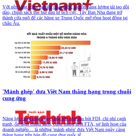
Với nền tảng công nghiệp phát triển, nguồn năng lượng tái tạo dồi
dào, chính sách thu hút đầu tư tích cực, Tây Ban Nha đang trở
thành cửa ngõ để các hãng xe Trung Quốc mở rộng hoạt động tại
châu Âu.
'Mảnh ghép' đưa Việt Nam thăng hạng trong chuỗi
cung ứng
Năng lực cung ứng ngày càng lớn nhờ thu hút FDI, chi phí cạnh
tranh, ổn định chính sách, cùng mạng lưới FTA, sự linh hoạt của
doanh nghiệp… là những 'mảnh ghép' đưa Việt Nam ngày càng
thăng hạng trên bản đồ cung ứng quốc tế.