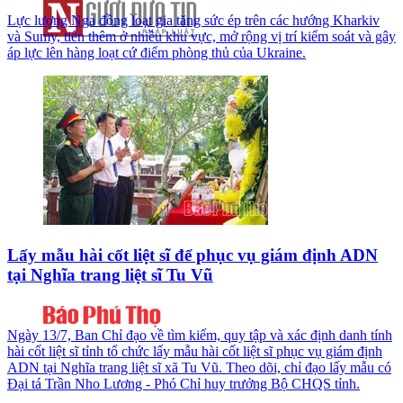
Lực lượng Nga đồng loạt gia tăng sức ép trên các hướng Kharkiv
và Sumy, tiến thêm ở nhiều khu vực, mở rộng vị trí kiểm soát và gây
áp lực lên hàng loạt cứ điểm phòng thủ của Ukraine.
Lấy mẫu hài cốt liệt sĩ để phục vụ giám định ADN
tại Nghĩa trang liệt sĩ Tu Vũ
Ngày 13/7, Ban Chỉ đạo về tìm kiếm, quy tập và xác định danh tính
hài cốt liệt sĩ tỉnh tổ chức lấy mẫu hài cốt liệt sĩ phục vụ giám định
ADN tại Nghĩa trang liệt sĩ xã Tu Vũ. Theo dõi, chỉ đạo lấy mẫu có
Đại tá Trần Nho Lương - Phó Chỉ huy trưởng Bộ CHQS tỉnh.