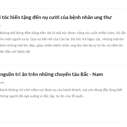
 tóc hiến tặng đến nụ cười của bệnh nhân ung thư
n
hông thể đong đếm bằng tiền. Đó là mái tóc được nâng niu suốt nhiều năm, rồi sẵn
 cho một người xa lạ. Qua sự kết nối của Câu lạc bộ Sức trẻ Ngọc Lặc, những mái tóc
ành những mái tóc đẹp, giúp nhiều bệnh nhân ung thư tìm lại sự tự tin và niềm tin
iến đấu với bệnh tật.
 nguồn tri ân trên những chuyến tàu Bắc - Nam
quan
 bánh không chỉ chở niềm vui đoàn tụ của hành khách, mà còn đong đầy lòng biết
những người đã ngã xuống vì độc lập, tự do của Tổ quốc.