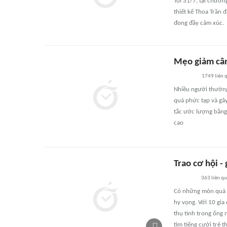
Tối 31/7, tại chươn
thiết kế Thoa Trần 
đong đầy cảm xúc.
Mẹo giảm cân
1749
liên 
Nhiều người thường
quá phức tạp và gây
tắc ước lượng bằng 
cao
Trao cơ hội -
363
liên q
Có những món quà 
hy vọng. Với 10 gia
thụ tinh trong ống 
tìm tiếng cười trẻ 