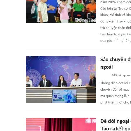
năm 2026 chạm đến t
đầu tiên tại Trụ sở
khảo, thí sinh và k
động viên, hay kho
trò chuyện thân tìn
tâm hồn trót yêu t
qua góc nhìn phóng
Sáu chuyển đổ
ngoài
145
liên quan
Thông điệp cốt lõi 
chuyển đổi về mục 
mà quan trọng là hu
phát triển mới cho 
Để đối ngoại 
'tạo ra kết q