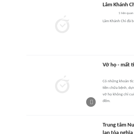
Lâm Khánh Ch
1
liên quan
Lâm Khánh Chi đã b
Vỡ họ - mất t
Có những khoản tíc
tiền chữa bệnh, dựn
vỡ họ không chỉ cuố
đếm.
Trung tâm Nu
lan tỏa nghĩa 