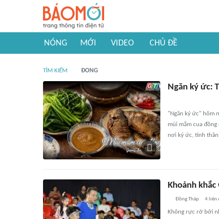
NÓNG
MỚI
VIDEO
CHỦ ĐỀ
TÌM KIẾM
ĐONG
Ngăn ký ức:
"Ngăn ký ức" hôm na
mùi mắm cua đồng d
nơi ký ức, tình thâ
Khoảnh khắc 
Đồng Tháp
4
liên
Không rực rỡ bởi n