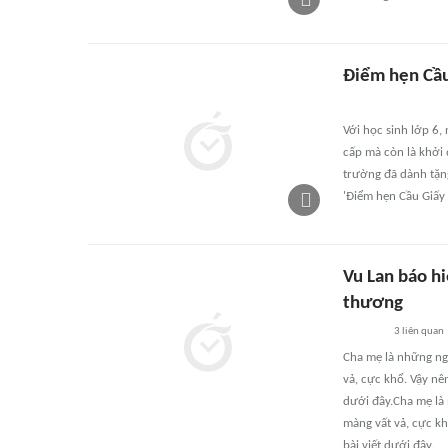
Điểm hẹn Cầu
Với học sinh lớp 6
cấp mà còn là khởi
trường đã dành tặn
'Điểm hẹn Cầu Giấy
Vu Lan báo h
thương
3
liên quan
Cha mẹ là những ng
vả, cực khổ. Vậy nê
dưới đây.Cha mẹ là
màng vất vả, cực kh
bài viết dưới đây.