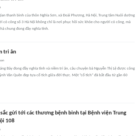
n
 gian thanh bình của thôn Nghĩa Sơn, xã Đoài Phương, Hà Nội, Trung tâm Nuôi dưỡng
i có công số 3 Hà Nội không chỉ là nơi phục hồi sức khỏe cho người có công, mà
nhà chung đong đầy nghĩa tình.
 tri ân
uan
áng Bảy đong đầy nghĩa tình và niềm tri ân, câu chuyện bà Nguyễn Thị Lệ được công
Huỳnh Văn Quên đẹp tựa cổ tích giữa đời thực. Một “cổ tích” đã bắt đầu từ gần 60
u sắc gửi tới các thương bệnh binh tại Bệnh viện Trung
ội 108
n