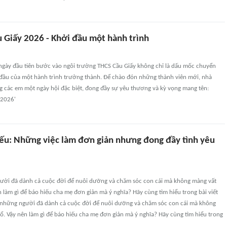
 Giấy 2026 - Khởi đầu một hành trình
, ngày đầu tiên bước vào ngôi trường THCS Cầu Giấy không chỉ là dấu mốc chuyển
 đầu của một hành trình trưởng thành. Để chào đón những thành viên mới, nhà
g các em một ngày hội đặc biệt, đong đầy sự yêu thương và kỳ vọng mang tên:
 2026'
iếu: Những việc làm đơn giản nhưng đong đầy tình yêu
ười đã dành cả cuộc đời để nuôi dưỡng và chăm sóc con cái mà không màng vất
n làm gì để báo hiếu cha mẹ đơn giản mà ý nghĩa? Hãy cùng tìm hiểu trong bài viết
 những người đã dành cả cuộc đời để nuôi dưỡng và chăm sóc con cái mà không
ổ. Vậy nên làm gì để báo hiếu cha mẹ đơn giản mà ý nghĩa? Hãy cùng tìm hiểu trong