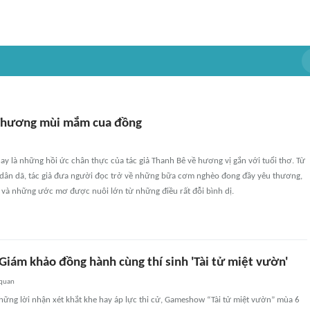
 Thương mùi mắm cua đồng
y là những hồi ức chân thực của tác giả Thanh Bê về hương vị gắn với tuổi thơ. Từ
ân dã, tác giả đưa người đọc trở về những bữa cơm nghèo đong đầy yêu thương,
n và những ước mơ được nuôi lớn từ những điều rất đỗi bình dị.
Giám khảo đồng hành cùng thí sinh 'Tài tử miệt vườn'
 quan
hững lời nhận xét khắt khe hay áp lực thi cử, Gameshow “Tài tử miệt vườn” mùa 6