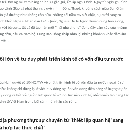
rái tim người xem bằng chính sự gần gũi, ấm áp nghĩa tình. Ngay từ ngày ghi hình
 Cao Lãnh (Báo và phát thanh, truyền hình Đồng Tháp), khoảng cách giữa Ban Giám
hán giả dường như không còn nữa. Những cái nắm tay siết chặt, nụ cười rạng rỡ
ảnh khắc Nghệ sĩ Nhân dân Hữu Quốc, Nghệ sĩ Ưu tú Ngọc Huyền cùng hòa giọng,
h với bà con... tất cả đã tạo nên một "mái nhà chung" đong đầy cảm xúc của những
iếng đờn, câu ca Nam bộ. Cùng Báo Đồng Tháp nhìn lại những khoảnh khắc đầm ấm
 viên.
i lớn về tư duy phát triển kinh tế có vốn đầu tư nước
của Nghị quyết số 10-NQ/TW về phát triển kinh tế có vốn đầu tư nước ngoài là sự
tiêu: không chỉ dừng lại ở việc huy động nguồn vốn đong đếm bằng số lượng dự án,
y động và kết nối nguồn lực quốc tế với nội lực nền kinh tế, nhằm kiến tạo năng lực
kinh tế Việt Nam trong bối cảnh hội nhập sâu rộng.
địa phương thực sự chuyển từ 'thiết lập quan hệ' sang
uả hợp tác thực chất'