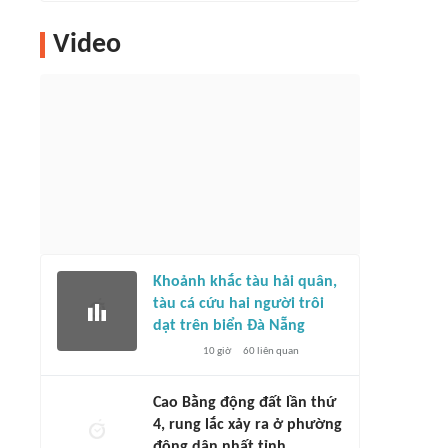
Video
Khoảnh khắc tàu hải quân,
tàu cá cứu hai người trôi
dạt trên biển Đà Nẵng
10 giờ
60
liên quan
Cao Bằng động đất lần thứ
4, rung lắc xảy ra ở phường
đông dân nhất tỉnh