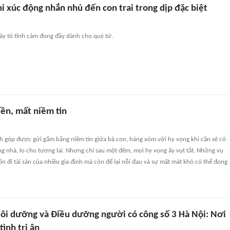
i xúc động nhắn nhủ đến con trai trong dịp đặc biệt
ày tỏ tình cảm đong đầy dành cho quý tử.
iền, mất niềm tin
h góp được gửi gắm bằng niềm tin giữa bà con, hàng xóm với hy vọng khi cần sẽ có
g nhà, lo cho tương lai. Nhưng chỉ sau một đêm, mọi hy vọng ấy vụt tắt. Những vụ
n đi tài sản của nhiều gia đình mà còn để lại nỗi đau và sự mất mát khó có thể đong
ôi dưỡng và Điều dưỡng người có công số 3 Hà Nội: Nơi
tình tri ân