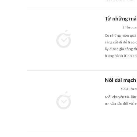
Từ những mái
1
liên qua
Có những món quà k
sàng cắt đi để trao
ấy được gia công th
trong hành trình ch
Nối dài mạch
6006
liên 
Mỗi chuyến tàu lăn
ơn sâu sắc đối với 