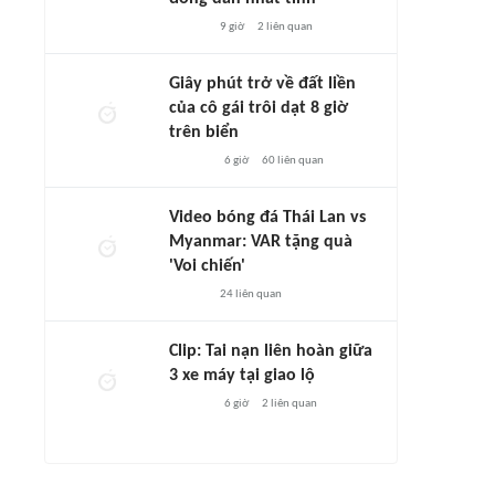
9 giờ
2
liên quan
Giây phút trở về đất liền
của cô gái trôi dạt 8 giờ
trên biển
6 giờ
60
liên quan
Video bóng đá Thái Lan vs
Myanmar: VAR tặng quà
'Voi chiến'
24
liên quan
Clip: Tai nạn liên hoàn giữa
3 xe máy tại giao lộ
6 giờ
2
liên quan