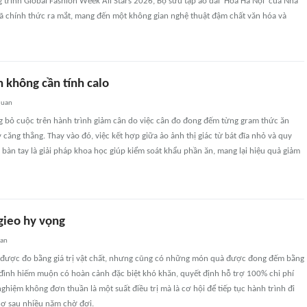
g trình Global Fashion Week All Stars 2026, Bộ sưu tập áo dài 'Hoa Hà Nội' của Nhà
đã chính thức ra mắt, mang đến một không gian nghệ thuật đậm chất văn hóa và
 không cần tính calo
quan
 bỏ cuộc trên hành trình giảm cân do việc cân đo đong đếm từng gram thức ăn
 căng thẳng. Thay vào đó, việc kết hợp giữa ảo ảnh thị giác từ bát đĩa nhỏ và quy
bàn tay là giải pháp khoa học giúp kiểm soát khẩu phần ăn, mang lại hiệu quả giảm
 gieo hy vọng
uan
được đo bằng giá trị vật chất, nhưng cũng có những món quà được đong đếm bằng
 đình hiếm muộn có hoàn cảnh đặc biệt khó khăn, quyết định hỗ trợ 100% chi phí
nghiệm không đơn thuần là một suất điều trị mà là cơ hội để tiếp tục hành trình đi
thơ sau nhiều năm chờ đợi.