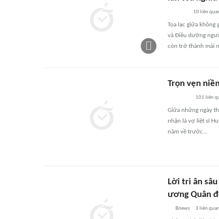
10
liên qua
Tọa lạc giữa không
và Điều dưỡng ngườ
còn trở thành mái 
Trọn vẹn niềm
101
liên q
Giữa những ngày th
nhận là vợ liệt sĩ 
năm về trước...
Lời tri ân sâ
ương Quân đ
Bnews
3
liên qua