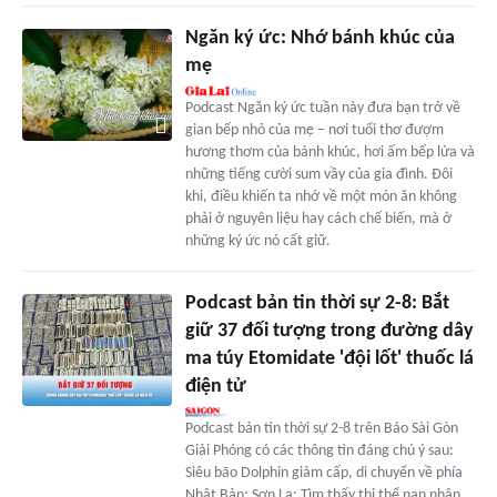
Ngăn ký ức: Nhớ bánh khúc của
mẹ
Podcast Ngăn ký ức tuần này đưa bạn trở về
gian bếp nhỏ của mẹ – nơi tuổi thơ đượm
hương thơm của bánh khúc, hơi ấm bếp lửa và
những tiếng cười sum vầy của gia đình. Đôi
khi, điều khiến ta nhớ về một món ăn không
phải ở nguyên liệu hay cách chế biến, mà ở
những ký ức nó cất giữ.
Podcast bản tin thời sự 2-8: Bắt
giữ 37 đối tượng trong đường dây
ma túy Etomidate 'đội lốt' thuốc lá
điện tử
Podcast bản tin thời sự 2-8 trên Báo Sài Gòn
Giải Phóng có các thông tin đáng chú ý sau:
Siêu bão Dolphin giảm cấp, di chuyển về phía
Nhật Bản; Sơn La: Tìm thấy thi thể nạn nhân