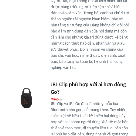
Ngược lại, một thông tin sai lệch nhiều khi lại
được hàng triệu người tiếp cận chỉ vì biết
đánh vào cảm xúc. Trong bối cảnh sự chú ý trở
thành nguồn tài nguyên khan hiếm, bảo vệ
nền tảng tư tưởng của Đảng không chỉ đòi hỏi
bảo đảm tính đúng đắn của nội dung mà còn
cần làm cho những giá trị đúng được kể bằng
những cách thức hấp dẫn, nhân văn và giàu
sức thuyết phục. Đó là nhiệm vụ chung của
báo chí, văn học, nghệ thuật, điện ảnh, xuất
bản, bảo tàng và toàn bộ hệ sinh thái công
nghiệp văn hóa.
JBL Clip phù hợp với ai hơn dòng
Go?
JBL Clip và JBL Go đều là những mẫu loa
Bluetooth nhỏ gọn, dễ mang theo. Tuy nhiên,
khác biệt về kiểu thiết kế khiến hai dòng này
hợp với hai nhóm người dùng khá rõ: một bên
thiên về treo móc, di chuyển liên tục; bên còn
lại phù hợp đặt bàn, dùng nhanh và gọn trong