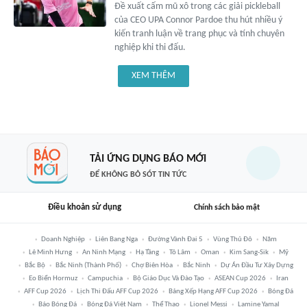
Đề xuất cấm mũ xô trong các giải pickleball
của CEO UPA Connor Pardoe thu hút nhiều ý
kiến tranh luận về trang phục và tính chuyên
nghiệp khi thi đấu.
XEM THÊM
TẢI ỨNG DỤNG BÁO MỚI
ĐỂ KHÔNG BỎ SÓT TIN TỨC
Điều khoản sử dụng
Chính sách bảo mật
Doanh Nghiệp
Liên Bang Nga
Đường Vành Đai 5
Vùng Thủ Đô
Năm
Lê Minh Hưng
An Ninh Mạng
Hạ Tầng
Tô Lâm
Oman
Kim Sang-Sik
Mỹ
Bắc Bộ
Bắc Ninh (thành Phố)
Chợ Biên Hòa
Bắc Ninh
Dự Án Đầu Tư Xây Dựng
Eo Biển Hormuz
Campuchia
Bộ Giáo Dục Và Đào Tạo
ASEAN Cup 2026
Iran
AFF Cup 2026
Lịch Thi Đấu AFF Cup 2026
Bảng Xếp Hạng AFF Cup 2026
Bóng Đá
Báo Bóng Đá
Bóng Đá Việt Nam
Thể Thao
Lionel Messi
Lamine Yamal