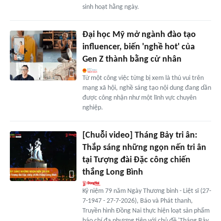
sinh hoạt hằng ngày.
Đại học Mỹ mở ngành đào tạo
influencer, biến 'nghề hot' của
Gen Z thành bằng cử nhân
Từ một công việc từng bị xem là thú vui trên
mạng xã hội, nghề sáng tạo nội dung đang dần
được công nhận như một lĩnh vực chuyên
nghiệp.
[Chuỗi video] Tháng Bảy tri ân:
Thắp sáng những ngọn nến tri ân
tại Tượng đài Đặc công chiến
thắng Long Bình
Kỷ niệm 79 năm Ngày Thương binh - Liệt sĩ (27-
7-1947 - 27-7-2026), Báo và Phát thanh,
Truyền hình Đồng Nai thực hiện loạt sản phẩm
báo chí đa phương tiện với chủ đề 'Tháng Bảy