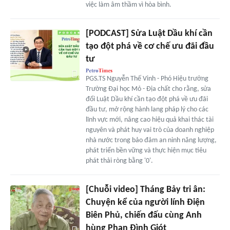
việc làm âm thầm vì hòa bình.
[PODCAST] Sửa Luật Dầu khí cần
tạo đột phá về cơ chế ưu đãi đầu
tư
PGS.TS Nguyễn Thế Vinh - Phó Hiệu trưởng
Trường Đại học Mỏ - Địa chất cho rằng, sửa
đổi Luật Dầu khí cần tạo đột phá về ưu đãi
đầu tư, mở rộng hành lang pháp lý cho các
lĩnh vực mới, nâng cao hiệu quả khai thác tài
nguyên và phát huy vai trò của doanh nghiệp
nhà nước trong bảo đảm an ninh năng lượng,
phát triển bền vững và thực hiện mục tiêu
phát thải ròng bằng '0'.
[Chuỗi video] Tháng Bảy tri ân:
Chuyện kể của người lính Điện
Biên Phủ, chiến đấu cùng Anh
hùng Phan Đình Giót