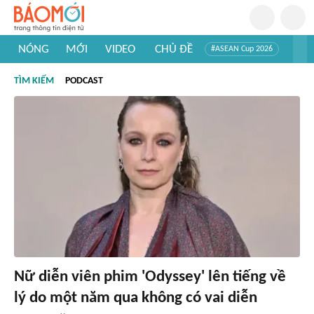
NÓNG
MỚI
VIDEO
CHỦ ĐỀ
#ASEAN Cup 2026
#Trí tuệ nhân tạo
#Mỹ - Iran
#Khám phá Việt Nam
TÌM KIẾM
PODCAST
#Khám phá thế giới
Nữ diễn viên phim 'Odyssey' lên tiếng về
lý do một năm qua không có vai diễn