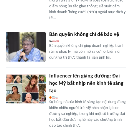
trong ngày 3-8; TPHCM rà soát toàn diện các
điểm nóng ùn tắc giao thông; Đề xuất cấm
kinh doanh 'bóng cười' (N2O) ngoài mục đích y
tế...
Bản quyền không chỉ để bảo vệ
Bản quyền không chỉ giúp doanh nghiệp tránh
rủi ro pháp lý, mà còn mở ra cơ hội biến nội
dung và tri thức thành tài sản sinh lời.
Influencer lên giảng đường: Đại
học Mỹ bắt nhịp nền kinh tế sáng
tạo
Sự bùng nổ của kinh tế sáng tạo nội dung đang
khiến nhiều người trẻ Mỹ nhìn nhận lại con
đường sự nghiệp, trong khi một số trường đại
học bắt đầu đưa nghề này vào chương trình
đào tạo chính thức.