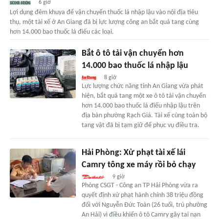
6 giờ
Lợi dụng đêm khuya để vận chuyển thuốc lá nhập lậu vào nội địa tiêu
thụ, một tài xế ở An Giang đã bị lực lượng công an bắt quả tang cùng
hơn 14.000 bao thuốc lá điếu các loại.
Bắt ô tô tải vận chuyển hơn
14.000 bao thuốc lá nhập lậu
8 giờ
Lực lượng chức năng tỉnh An Giang vừa phát
hiện, bắt quả tang một xe ô tô tải vận chuyển
hơn 14.000 bao thuốc lá điếu nhập lậu trên
địa bàn phường Rạch Giá. Tài xế cùng toàn bộ
tang vật đã bị tạm giữ để phục vụ điều tra.
Hải Phòng: Xử phạt tài xế lái
Camry tông xe máy rồi bỏ chạy
9 giờ
Phòng CSGT - Công an TP Hải Phòng vừa ra
quyết định xử phạt hành chính 38 triệu đồng
đối với Nguyễn Đức Toàn (26 tuổi, trú phường
An Hải) vì điều khiển ô tô Camry gây tai nạn