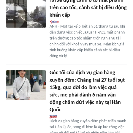
Tài xế dựng cảnh ô tô mất phanh
trên cao tốc, cảnh sát bị điều động
khẩn cấp
ANH - Một tài xế bị kết án 51 tháng tù sau khi
dàn dựng việc chiếc Jaguar I-PACE mất phanh
trên đường cao tốc nhằm trốn nghĩa vụ tài
chính đối với khoản vay mua xe. Màn kịch giả
tình huống khẩn cấp khiến cảnh sát bị điều
động xử lý.
Góc tối của dịch vụ giao hàng
xuyên đêm: Chàng trai 27 tuổi sụt
15kg, qua đời do làm việc quá
sức, mẹ phải dành 6 năm vận
động chấm dứt việc này tại Hàn
Quốc
Dịch vụ giao hàng xuyên đêm phát triển mạnh
tại Hàn Quốc, song đi kèm là áp lực công việc