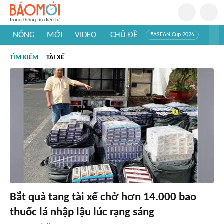
NÓNG
MỚI
VIDEO
CHỦ ĐỀ
#ASEAN Cup 2026
#Trí tuệ nhân tạo
#Mỹ - Iran
#Khám phá Việt Nam
TÌM KIẾM
TÀI XẾ
#Khám phá thế giới
Bắt quả tang tài xế chở hơn 14.000 bao
thuốc lá nhập lậu lúc rạng sáng