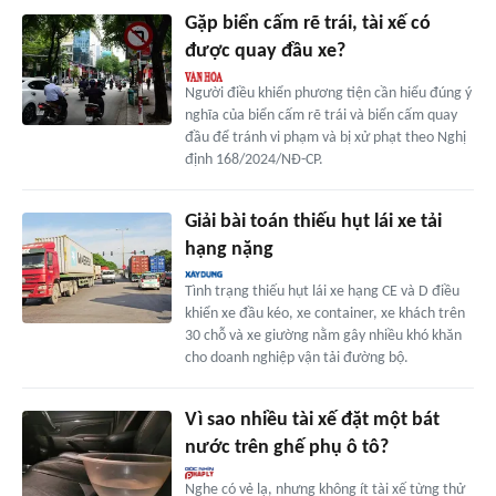
Gặp biển cấm rẽ trái, tài xế có
được quay đầu xe?
Người điều khiển phương tiện cần hiểu đúng ý
nghĩa của biển cấm rẽ trái và biển cấm quay
đầu để tránh vi phạm và bị xử phạt theo Nghị
định 168/2024/NĐ-CP.
Giải bài toán thiếu hụt lái xe tải
hạng nặng
Tình trạng thiếu hụt lái xe hạng CE và D điều
khiển xe đầu kéo, xe container, xe khách trên
30 chỗ và xe giường nằm gây nhiều khó khăn
cho doanh nghiệp vận tải đường bộ.
Vì sao nhiều tài xế đặt một bát
nước trên ghế phụ ô tô?
Nghe có vẻ lạ, nhưng không ít tài xế từng thử