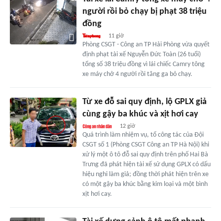
người rồi bỏ chạy bị phạt 38 triệu
đồng
11 giờ
Phòng CSGT - Công an TP Hải Phòng vừa quyết
định phạt tài xế Nguyễn Đức Toàn (26 tuổi)
tổng số 38 triệu đồng vì lái chiếc Camry tông
xe máy chở 4 người rồi tăng ga bỏ chạy.
Từ xe đỗ sai quy định, lộ GPLX giả
cùng gậy ba khúc và xịt hơi cay
12 giờ
Quá trình làm nhiệm vụ, tổ công tác của Đội
CSGT số 1 (Phòng CSGT Công an TP Hà Nội) khi
xử lý một ô tô đỗ sai quy định trên phố Hai Bà
Trưng đã phát hiện tài xế sử dụng GPLX có dấu
hiệu nghi làm giả; đồng thời phát hiện trên xe
có một gậy ba khúc bằng kim loại và một bình
xịt hơi cay.