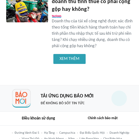
doanh thu tính thuế có phải cộng
gộp hay không?
Doanh thu của tài xế công nghệ được xác định
theo tổng tiền khách hàng thanh toán hay chỉ
tính phần thu nhập thực tế sau khi trừ phí nền
tảng? Khi chạy nhiều ứng dụng, doanh thu có
phải cộng gộp hay không?
XEM THÊM
TẢI ỨNG DỤNG BÁO MỚI
ĐỂ KHÔNG BỎ SÓT TIN TỨC
Điều khoản sử dụng
Chính sách bảo mật
Đường Vành Đai 5
Hạ Tầng
Campuchia
Đại Biểu Quốc Hội
Doanh Nghiệp
Vùng Thủ Đô
An Ninh Mạng
Năm
Liên Bang Nga
Chợ Biên Hòa