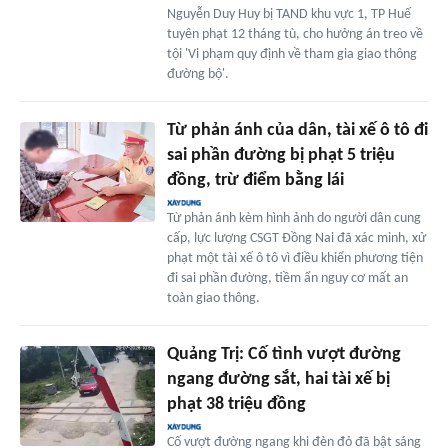
Nguyễn Duy Huy bị TAND khu vực 1, TP Huế
tuyên phạt 12 tháng tù, cho hưởng án treo về
tội 'Vi phạm quy định về tham gia giao thông
đường bộ'.
Từ phản ánh của dân, tài xế ô tô đi
sai phần đường bị phạt 5 triệu
đồng, trừ điểm bằng lái
Từ phản ánh kèm hình ảnh do người dân cung
cấp, lực lượng CSGT Đồng Nai đã xác minh, xử
phạt một tài xế ô tô vì điều khiển phương tiện
đi sai phần đường, tiềm ẩn nguy cơ mất an
toàn giao thông.
Quảng Trị: Cố tình vượt đường
ngang đường sắt, hai tài xế bị
phạt 38 triệu đồng
Cố vượt đường ngang khi đèn đỏ đã bật sáng