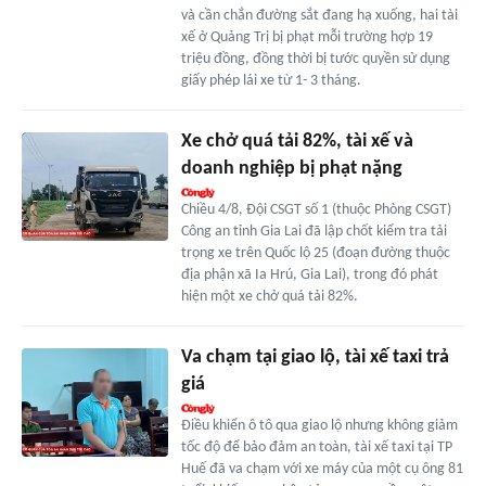
và cần chắn đường sắt đang hạ xuống, hai tài
xế ở Quảng Trị bị phạt mỗi trường hợp 19
triệu đồng, đồng thời bị tước quyền sử dụng
giấy phép lái xe từ 1- 3 tháng.
Xe chở quá tải 82%, tài xế và
doanh nghiệp bị phạt nặng
Chiều 4/8, Đội CSGT số 1 (thuộc Phòng CSGT)
Công an tỉnh Gia Lai đã lập chốt kiểm tra tải
trọng xe trên Quốc lộ 25 (đoạn đường thuộc
địa phận xã Ia Hrú, Gia Lai), trong đó phát
hiện một xe chở quá tải 82%.
Va chạm tại giao lộ, tài xế taxi trả
giá
Điều khiển ô tô qua giao lộ nhưng không giảm
tốc độ để bảo đảm an toàn, tài xế taxi tại TP
Huế đã va chạm với xe máy của một cụ ông 81