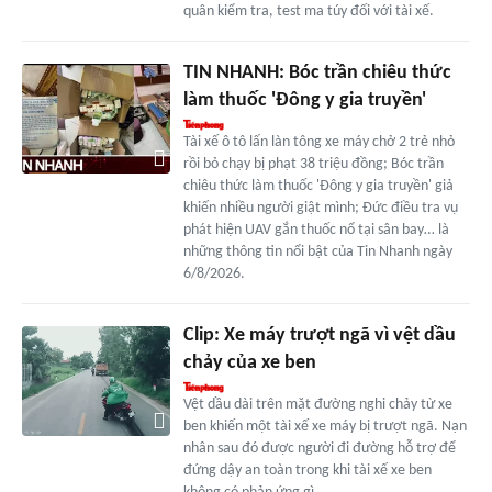
quân kiểm tra, test ma túy đối với tài xế.
TIN NHANH: Bóc trần chiêu thức
làm thuốc 'Đông y gia truyền'
Tài xế ô tô lấn làn tông xe máy chở 2 trẻ nhỏ
rồi bỏ chạy bị phạt 38 triệu đồng; Bóc trần
chiêu thức làm thuốc 'Đông y gia truyền' giả
khiến nhiều người giật mình; Đức điều tra vụ
phát hiện UAV gắn thuốc nổ tại sân bay… là
những thông tin nổi bật của Tin Nhanh ngày
6/8/2026.
Clip: Xe máy trượt ngã vì vệt dầu
chảy của xe ben
Vệt dầu dài trên mặt đường nghi chảy từ xe
ben khiến một tài xế xe máy bị trượt ngã. Nạn
nhân sau đó được người đi đường hỗ trợ để
đứng dậy an toàn trong khi tài xế xe ben