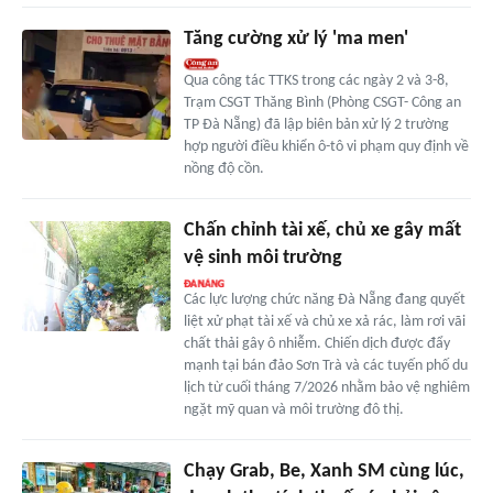
Tăng cường xử lý 'ma men'
Qua công tác TTKS trong các ngày 2 và 3-8,
Trạm CSGT Thăng Bình (Phòng CSGT- Công an
TP Đà Nẵng) đã lập biên bản xử lý 2 trường
hợp người điều khiển ô-tô vi phạm quy định về
nồng độ cồn.
Chấn chỉnh tài xế, chủ xe gây mất
vệ sinh môi trường
Các lực lượng chức năng Đà Nẵng đang quyết
liệt xử phạt tài xế và chủ xe xả rác, làm rơi vãi
chất thải gây ô nhiễm. Chiến dịch được đẩy
mạnh tại bán đảo Sơn Trà và các tuyến phố du
lịch từ cuối tháng 7/2026 nhằm bảo vệ nghiêm
ngặt mỹ quan và môi trường đô thị.
Chạy Grab, Be, Xanh SM cùng lúc,