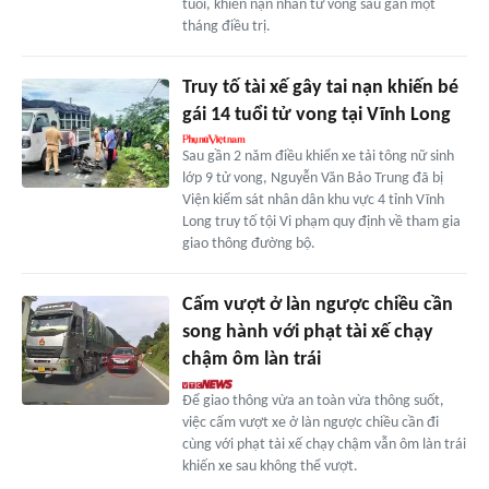
tuổi, khiến nạn nhân tử vong sau gần một
tháng điều trị.
Truy tố tài xế gây tai nạn khiến bé
gái 14 tuổi tử vong tại Vĩnh Long
Sau gần 2 năm điều khiển xe tải tông nữ sinh
lớp 9 tử vong, Nguyễn Văn Bảo Trung đã bị
Viện kiểm sát nhân dân khu vực 4 tỉnh Vĩnh
Long truy tố tội Vi phạm quy định về tham gia
giao thông đường bộ.
Cấm vượt ở làn ngược chiều cần
song hành với phạt tài xế chạy
chậm ôm làn trái
Để giao thông vừa an toàn vừa thông suốt,
việc cấm vượt xe ở làn ngược chiều cần đi
cùng với phạt tài xế chạy chậm vẫn ôm làn trái
khiến xe sau không thể vượt.