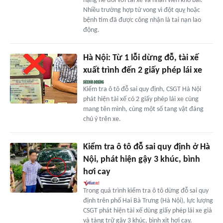
nặng nề đối với tài xế và nhân viên kho bãi.
Nhiều trường hợp tử vong vì đột quỵ hoặc
bệnh tim đã được công nhận là tai nạn lao
động.
Hà Nội: Từ 1 lỗi dừng đỗ, tài xế
xuất trình đến 2 giấy phép lái xe
Kiểm tra ô tô đỗ sai quy định, CSGT Hà Nội
phát hiện tài xế có 2 giấy phép lái xe cùng
mang tên mình, cùng một số tang vật đáng
chú ý trên xe.
Kiểm tra ô tô đỗ sai quy định ở Hà
Nội, phát hiện gậy 3 khúc, bình
hơi cay
Trong quá trình kiểm tra ô tô dừng đỗ sai quy
định trên phố Hai Bà Trưng (Hà Nội), lực lượng
CSGT phát hiện tài xế dùng giấy phép lái xe giả
và tàng trữ gậy 3 khúc, bình xịt hơi cay.