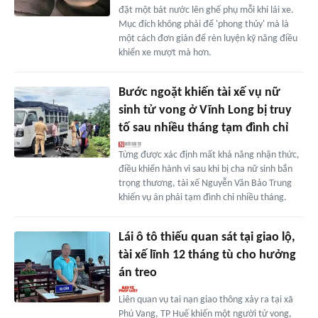
đặt một bát nước lên ghế phụ mỗi khi lái xe.
Mục đích không phải để 'phong thủy' mà là
một cách đơn giản để rèn luyện kỹ năng điều
khiển xe mượt mà hơn.
Bước ngoặt khiến tài xế vụ nữ
sinh tử vong ở Vĩnh Long bị truy
tố sau nhiều tháng tạm đình chỉ
Từng được xác định mất khả năng nhận thức,
điều khiển hành vi sau khi bị cha nữ sinh bắn
trọng thương, tài xế Nguyễn Văn Bảo Trung
khiến vụ án phải tạm đình chỉ nhiều tháng.
Lái ô tô thiếu quan sát tại giao lộ,
tài xế lĩnh 12 tháng tù cho hưởng
án treo
Liên quan vụ tai nạn giao thông xảy ra tại xã
Phú Vang, TP Huế khiến một người tử vong,