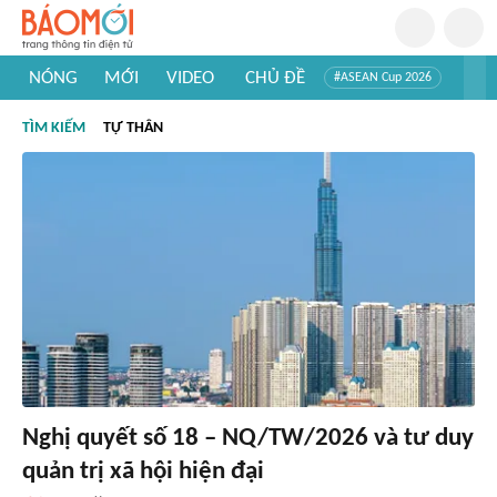
NÓNG
MỚI
VIDEO
CHỦ ĐỀ
#ASEAN Cup 2026
#Trí tuệ nhân tạo
#Mỹ - Iran
#Khám phá Việt Nam
TÌM KIẾM
TỰ THÂN
#Khám phá thế giới
Nghị quyết số 18 – NQ/TW/2026 và tư duy
quản trị xã hội hiện đại