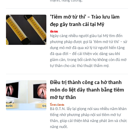
mạnh, hùng cường.
'Tiêm mỡ tử thi' – Trào lưu làm
đẹp gây tranh cãi tại Mỹ
Ngày càng nhiều người giàu tại Mỹ tìm đến
phương pháp được gọi là 'tiêm mỡ tử thi' – sử
dụng mô mỡ đã qua xử lý từ người hiến tặng
đã qua đời – để cải thiện vóc dáng sau khi
giảm cân, trong bối cảnh họ không còn đủ mỡ
tự thân cho các thủ thuật thẩm mỹ.
Điều trị thành công ca hở thanh
môn do liệt dây thanh bằng tiêm
mỡ tự thân
Bà Đ.T.N. lấy lại giọng nói sau nhiều năm khàn
tiếng nhờ phương pháp nội soi tiêm mỡ tự
thân, giúp cải thiện khả năng phát âm và chức
năng nuốt.