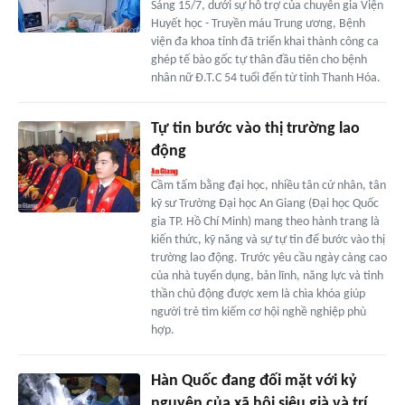
Sáng 15/7, dưới sự hỗ trợ của chuyên gia Viện
Huyết học - Truyền máu Trung ương, Bệnh
viện đa khoa tỉnh đã triển khai thành công ca
ghép tế bào gốc tự thân đầu tiên cho bệnh
nhân nữ Đ.T.C 54 tuổi đến từ tỉnh Thanh Hóa.
Tự tin bước vào thị trường lao
động
Cầm tấm bằng đại học, nhiều tân cử nhân, tân
kỹ sư Trường Đại học An Giang (Đại học Quốc
gia TP. Hồ Chí Minh) mang theo hành trang là
kiến thức, kỹ năng và sự tự tin để bước vào thị
trường lao động. Trước yêu cầu ngày càng cao
của nhà tuyển dụng, bản lĩnh, năng lực và tinh
thần chủ động được xem là chìa khóa giúp
người trẻ tìm kiếm cơ hội nghề nghiệp phù
hợp.
Hàn Quốc đang đối mặt với kỷ
nguyên của xã hội siêu già và trí