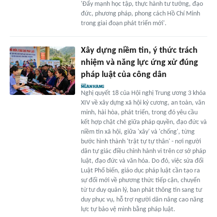
'Đẩy mạnh học tập, thực hành tư tưởng, đạo
đức, phương pháp, phong cách Hồ Chí Minh
trong giai đoạn phát triển mới'.
Xây dựng niềm tin, ý thức trách
nhiệm và năng lực ứng xử đúng
pháp luật của công dân
Nghị quyết 18 của Hội nghị Trung ương 3 khóa
XIV về xây dựng xã hội kỷ cương, an toàn, văn
minh, hài hòa, phát triển, trong đó yêu cầu
kết hợp chặt chẽ giữa pháp quyền, đạo đức và
niềm tin xã hội, giữa 'xây' và 'chống', từng
bước hình thành 'trật tự tự thân' - nơi người
dân tự giác điều chỉnh hành vi trên cơ sở pháp
luật, đạo đức và văn hóa. Do đó, việc sửa đổi
Luật Phổ biến, giáo dục pháp luật cần tạo ra
sự đổi mới về phương thức tiếp cận, chuyển
từ tư duy quản lý, ban phát thông tin sang tư
duy phục vụ, hỗ trợ người dân nâng cao năng
lực tự bảo vệ mình bằng pháp luật.