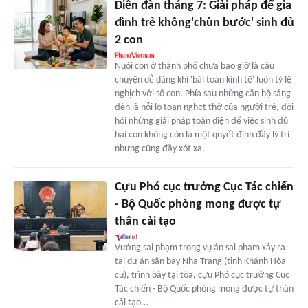
Diễn đàn tháng 7: Giải pháp để gia
đình trẻ không'chùn bước' sinh đủ
2 con
Nuôi con ở thành phố chưa bao giờ là câu
chuyện dễ dàng khi 'bài toán kinh tế' luôn tỷ lệ
nghịch với số con. Phía sau những căn hộ sáng
đèn là nỗi lo toan nghẹt thở của người trẻ, đòi
hỏi những giải pháp toàn diện để việc sinh đủ
hai con không còn là một quyết định đầy lý trí
nhưng cũng đầy xót xa.
Cựu Phó cục trưởng Cục Tác chiến
- Bộ Quốc phòng mong được tự
thân cải tạo
Vướng sai phạm trong vụ án sai phạm xảy ra
tại dự án sân bay Nha Trang (tỉnh Khánh Hòa
cũ), trình bày tại tòa, cựu Phó cục trưởng Cục
Tác chiến - Bộ Quốc phòng mong được tự thân
cải tạo...