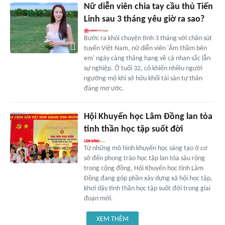
Nữ diễn viên chia tay cầu thủ Tiến
Linh sau 3 tháng yêu giờ ra sao?
Bước ra khỏi chuyện tình 3 tháng với chân sút
tuyển Việt Nam, nữ diễn viên 'Âm thầm bên
em' ngày càng thăng hạng về cả nhan sắc lẫn
sự nghiệp. Ở tuổi 32, cô khiến nhiều người
ngưỡng mộ khi sở hữu khối tài sản tự thân
đáng mơ ước.
Hội Khuyến học Lâm Ðồng lan tỏa
tinh thần học tập suốt đời
Từ những mô hình khuyến học sáng tạo ở cơ
sở đến phong trào học tập lan tỏa sâu rộng
trong cộng đồng, Hội Khuyến học tỉnh Lâm
Đồng đang góp phần xây dựng xã hội học tập,
khơi dậy tinh thần học tập suốt đời trong giai
đoạn mới.
XEM THÊM