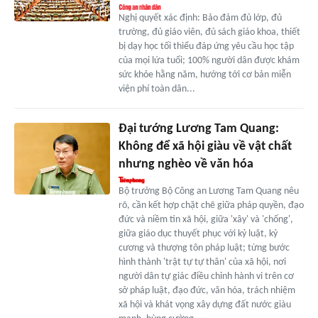
Nghị quyết xác định: Bảo đảm đủ lớp, đủ
trường, đủ giáo viên, đủ sách giáo khoa, thiết
bị dạy học tối thiểu đáp ứng yêu cầu học tập
của mọi lứa tuổi; 100% người dân được khám
sức khỏe hằng năm, hướng tới cơ bản miễn
viện phí toàn dân...
Đại tướng Lương Tam Quang:
Không để xã hội giàu về vật chất
nhưng nghèo về văn hóa
Bộ trưởng Bộ Công an Lương Tam Quang nêu
rõ, cần kết hợp chặt chẽ giữa pháp quyền, đạo
đức và niềm tin xã hội, giữa 'xây' và 'chống',
giữa giáo dục thuyết phục với kỷ luật, kỷ
cương và thượng tôn pháp luật; từng bước
hình thành 'trật tự tự thân' của xã hội, nơi
người dân tự giác điều chỉnh hành vi trên cơ
sở pháp luật, đạo đức, văn hóa, trách nhiệm
xã hội và khát vọng xây dựng đất nước giàu