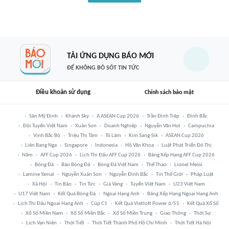
TẢI ỨNG DỤNG BÁO MỚI
ĐỂ KHÔNG BỎ SÓT TIN TỨC
Điều khoản sử dụng
Chính sách bảo mật
Sân Mỹ Đình
Khánh Sky
A ASEAN Cup 2026
Trần Đình Tiệp
Đình Bắc
Đội Tuyển Việt Nam
Xuân Son
Doanh Nghiệp
Nguyễn Văn Hợi
Campuchia
Vịnh Bắc Bộ
Triệu Thị Tâm
Tô Lâm
Kim Sang-Sik
ASEAN Cup 2026
Liên Bang Nga
Singapore
Indonesia
Hồ Văn Khoa
Luật Phát Triển Đô Thị
Năm
AFF Cup 2026
Lịch Thi Đấu AFF Cup 2026
Bảng Xếp Hạng AFF Cup 2026
Bóng Đá
Báo Bóng Đá
Bóng Đá Việt Nam
Thể Thao
Lionel Messi
Lamine Yamal
Nguyễn Xuân Son
Nguyễn Đình Bắc
Tin Thế Giới
Pháp Luật
Xã Hội
Tin Bão
Tin Tức
Giá Vàng
Tuyển Việt Nam
U23 Việt Nam
U17 Việt Nam
Kết Quả Bóng Đá
Ngoại Hạng Anh
Bảng Xếp Hạng Ngoại Hạng Anh
Lịch Thi Đấu Ngoại Hạng Anh
Cúp C1
Kết Quả Vietlott Power 6/55
Kết Quả Xổ Số
Xổ Số Miền Nam
Xổ Số Miền Bắc
Xổ Số Miền Trung
Giao Thông
Thời Sự
Lịch Vạn Niên
Thời Tiết
Thời Tiết Thành Phố Hồ Chí Minh
Thời Tiết Hà Nội