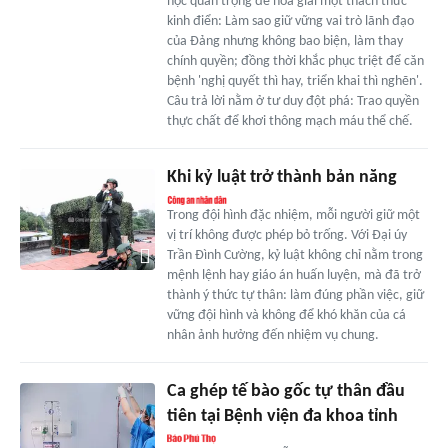
học quan trọng để hóa giải một thách thức
kinh điển: Làm sao giữ vững vai trò lãnh đạo
của Ðảng nhưng không bao biện, làm thay
chính quyền; đồng thời khắc phục triệt để căn
bệnh 'nghị quyết thì hay, triển khai thì nghẽn'.
Câu trả lời nằm ở tư duy đột phá: Trao quyền
thực chất để khơi thông mạch máu thể chế.
Khi kỷ luật trở thành bản năng
Trong đội hình đặc nhiệm, mỗi người giữ một
vị trí không được phép bỏ trống. Với Đại úy
Trần Đình Cường, kỷ luật không chỉ nằm trong
mệnh lệnh hay giáo án huấn luyện, mà đã trở
thành ý thức tự thân: làm đúng phần việc, giữ
vững đội hình và không để khó khăn của cá
nhân ảnh hưởng đến nhiệm vụ chung.
Ca ghép tế bào gốc tự thân đầu
tiên tại Bệnh viện đa khoa tỉnh