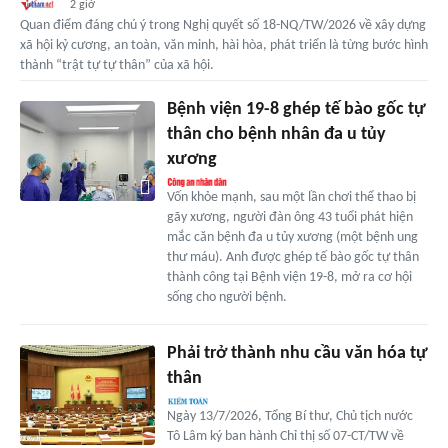
2 giờ
Quan điểm đáng chú ý trong Nghị quyết số 18-NQ/TW/2026 về xây dựng
xã hội kỷ cương, an toàn, văn minh, hài hòa, phát triển là từng bước hình
thành “trật tự tự thân” của xã hội.
Bệnh viện 19-8 ghép tế bào gốc tự
thân cho bệnh nhân đa u tủy
xương
Vốn khỏe mạnh, sau một lần chơi thể thao bị
gãy xương, người đàn ông 43 tuổi phát hiện
mắc căn bệnh đa u tủy xương (một bệnh ung
thư máu). Anh được ghép tế bào gốc tự thân
thành công tại Bệnh viện 19-8, mở ra cơ hội
sống cho người bệnh.
Phải trở thành nhu cầu văn hóa tự
thân
Ngày 13/7/2026, Tổng Bí thư, Chủ tịch nước
Tô Lâm ký ban hành Chỉ thị số 07-CT/TW về