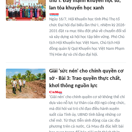
thứ I: Đẩy mạnh khuyến học số,
lan tỏa khuyến học xanh
Ngày 16/7, Hội Khuyến học tỉnh Phú Thọ tổ
chức Đại hội đại biểu lần thứ I, nhiệm kỳ 2026-
2031 đặt ra mục tiêu đột phá về chuyển đổi số
và xây dựng xã hội học tập bền vững. Phó Chủ
tịch Hội Khuyến học Việt Nam, Chủ tịch Hội
đồng quản lý Quỹ Khuyến học Việt Nam Phạm
Thị Hòe dự và chỉ đạo đại hội.
Giải 'sức nén' cho chính quyền cơ
sở - Bài 3: Trao quyền thực chất,
khơi thông nguồn lực
'Giải nén' cho chính quyền cơ sở không thể chỉ
dựa vào nỗ lực tự thân của đội ngũ công chức,
mà đòi hỏi vai trò chỉ đạo điều hành xuyên
suốt của Tỉnh ủy, UBND tỉnh bằng những cơ
chế mở. Từ thực tiễn sinh động của các địa
phương trên cả nước, Cà Mau đã đúc kết bài