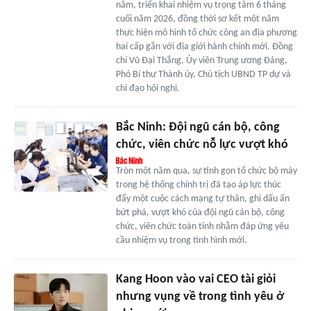
năm, triển khai nhiệm vụ trọng tâm 6 tháng
cuối năm 2026, đồng thời sơ kết một năm
thực hiện mô hình tổ chức công an địa phương
hai cấp gắn với địa giới hành chính mới. Đồng
chí Vũ Đại Thắng, Ủy viên Trung ương Đảng,
Phó Bí thư Thành ủy, Chủ tịch UBND TP dự và
chỉ đạo hội nghị.
Bắc Ninh: Đội ngũ cán bộ, công
chức, viên chức nỗ lực vượt khó
Tròn một năm qua, sự tinh gọn tổ chức bộ máy
trong hệ thống chính trị đã tạo áp lực thúc
đẩy một cuộc cách mạng tự thân, ghi dấu ấn
bứt phá, vượt khó của đội ngũ cán bộ, công
chức, viên chức toàn tỉnh nhằm đáp ứng yêu
cầu nhiệm vụ trong tình hình mới.
Kang Hoon vào vai CEO tài giỏi
nhưng vụng về trong tình yêu ở