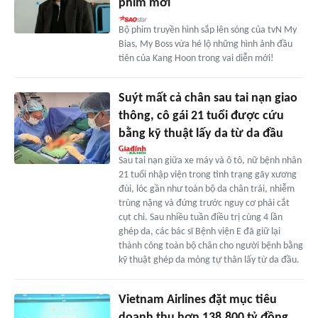
phim mới
Bộ phim truyền hình sắp lên sóng của tvN My
Bias, My Boss vừa hé lộ những hình ảnh đầu
tiên của Kang Hoon trong vai diễn mới!
Suýt mất cả chân sau tai nạn giao
thông, cô gái 21 tuổi được cứu
bằng kỹ thuật lấy da từ da đầu
Sau tai nạn giữa xe máy và ô tô, nữ bệnh nhân
21 tuổi nhập viện trong tình trạng gãy xương
đùi, lóc gần như toàn bộ da chân trái, nhiễm
trùng nặng và đứng trước nguy cơ phải cắt
cụt chi. Sau nhiều tuần điều trị cùng 4 lần
ghép da, các bác sĩ Bệnh viện E đã giữ lại
thành công toàn bộ chân cho người bệnh bằng
kỹ thuật ghép da mỏng tự thân lấy từ da đầu.
Vietnam Airlines đặt mục tiêu
doanh thu hơn 138.800 tỷ đồng,