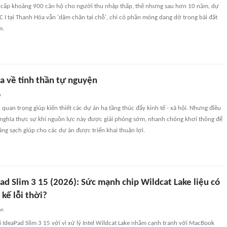
cấp khoảng 900 căn hộ cho người thu nhập thấp, thế nhưng sau hơn 10 năm, dự
 I tại Thanh Hóa vẫn 'dậm chân tại chỗ', chỉ có phần móng dang dở trong bãi đất
m.
a về tinh thần tự nguyện
n
c quan trọng giúp kiến thiết các dự án hạ tầng thúc đẩy kinh tế - xã hội. Nhưng điều
ý nghĩa thực sự khi nguồn lực này được giải phóng sớm, nhanh chóng khơi thông để
ng sạch giúp cho các dự án được triển khai thuận lợi.
d Slim 3 15 (2026): Sức mạnh chip Wildcat Lake liệu có
 kế lỗi thời?
an
IdeaPad Slim 3 15 với vi xử lý Intel Wildcat Lake nhằm cạnh tranh với MacBook