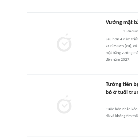
Vướng mặt bằ
1
liên qua
Sau hơn 4 năm triển
xã Bỉm Sơn (cũ), có
mặt bằng vướng mắc
đến năm 2027.
Tưởng tiền bạ
bỏ ở tuổi tru
Cuộc hôn nhân kéo 
dả và không tìm thấ