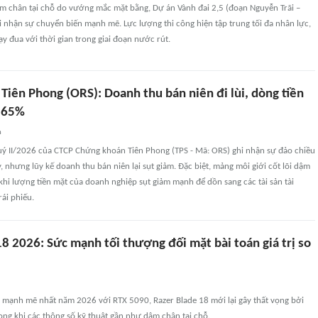
ậm chân tại chỗ do vướng mắc mặt bằng, Dự án Vành đai 2,5 (đoạn Nguyễn Trãi –
 nhận sự chuyển biến mạnh mẽ. Lực lượng thi công hiện tập trung tối đa nhân lực,
y đua với thời gian trong giai đoạn nước rút.
iên Phong (ORS): Doanh thu bán niên đi lùi, dòng tiền
' 65%
n
quý II/2026 của CTCP Chứng khoán Tiên Phong (TPS - Mã: ORS) ghi nhận sự đảo chiều
ỳ, nhưng lũy kế doanh thu bán niên lại sụt giảm. Đặc biệt, mảng môi giới cốt lõi dậm
 khi lượng tiền mặt của doanh nghiệp sụt giảm mạnh để dồn sang các tài sản tài
rái phiếu.
8 2026: Sức mạnh tối thượng đối mặt bài toán giá trị so
 mạnh mẽ nhất năm 2026 với RTX 5090, Razer Blade 18 mới lại gây thất vọng bởi
ong khi các thông số kỹ thuật gần như dậm chân tại chỗ.