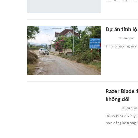
Dự án tỉnh lộ
1
liên quan
Tỉnh lộ nào 'nghẽn'
Razer Blade 
không đổi
3
liên quan
Dù sở hữu vi xử lý 
hơn đáng kể trong k