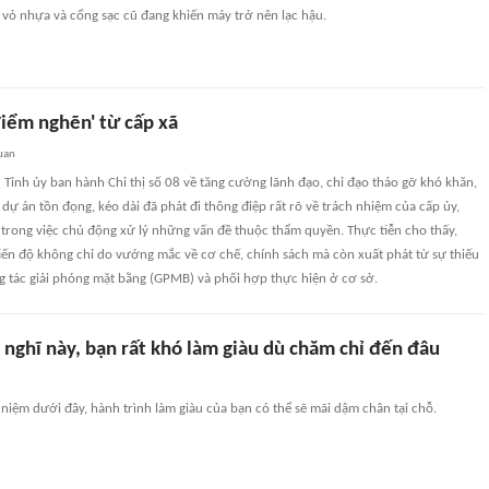
 vỏ nhựa và cổng sạc cũ đang khiến máy trở nên lạc hậu.
điểm nghẽn' từ cấp xã
uan
Tỉnh ủy ban hành Chỉ thị số 08 về tăng cường lãnh đạo, chỉ đạo tháo gỡ khó khăn,
ự án tồn đọng, kéo dài đã phát đi thông điệp rất rõ về trách nhiệm của cấp ủy,
trong việc chủ động xử lý những vấn đề thuộc thẩm quyền. Thực tiễn cho thấy,
iến độ không chỉ do vướng mắc về cơ chế, chính sách mà còn xuất phát từ sự thiếu
ng tác giải phóng mặt bằng (GPMB) và phối hợp thực hiện ở cơ sở.
 nghĩ này, bạn rất khó làm giàu dù chăm chỉ đến đâu
niệm dưới đây, hành trình làm giàu của bạn có thể sẽ mãi dậm chân tại chỗ.