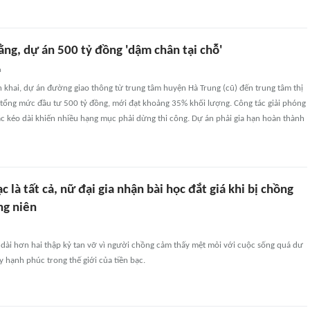
ng, dự án 500 tỷ đồng 'dậm chân tại chỗ'
n
 khai, dự án đường giao thông từ trung tâm huyện Hà Trung (cũ) đến trung tâm thị
 tổng mức đầu tư 500 tỷ đồng, mới đạt khoảng 35% khối lượng. Công tác giải phóng
 kéo dài khiến nhiều hạng mục phải dừng thi công. Dự án phải gia hạn hoàn thành
c là tất cả, nữ đại gia nhận bài học đắt giá khi bị chồng
ng niên
dài hơn hai thập kỷ tan vỡ vì người chồng cảm thấy mệt mỏi với cuộc sống quá dư
y hạnh phúc trong thế giới của tiền bạc.