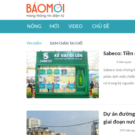
NÓNG
MỚI
VIDEO
CHỦ ĐỀ
TÌM KIẾM
DẬM CHÂN TẠI CHỖ
Sabeco: Tiền 
3
liên quan
Sabeco (mã chứng k
phản ánh một chiến 
có trong kỷ nguyên 
Dự án đường 
giai đoạn nư
295
liên q