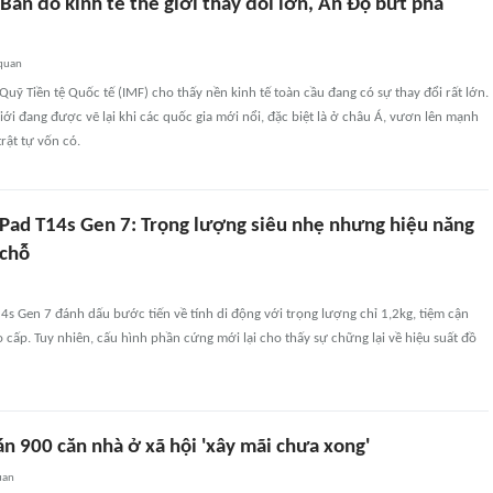
Bản đồ kinh tế thế giới thay đổi lớn, Ấn Độ bứt phá
 quan
 Quỹ Tiền tệ Quốc tế (IMF) cho thấy nền kinh tế toàn cầu đang có sự thay đổi rất lớn.
giới đang được vẽ lại khi các quốc gia mới nổi, đặc biệt là ở châu Á, vươn lên mạnh
rật tự vốn có.
Pad T14s Gen 7: Trọng lượng siêu nhẹ nhưng hiệu năng
 chỗ
s Gen 7 đánh dấu bước tiến về tính di động với trọng lượng chỉ 1,2kg, tiệm cận
cấp. Tuy nhiên, cấu hình phần cứng mới lại cho thấy sự chững lại về hiệu suất đồ
n 900 căn nhà ở xã hội 'xây mãi chưa xong'
uan