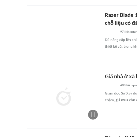
Razer Blade 
chỗ liệu có đ
97
liên qua
Dù nâng cấp lên ch
thiết kế cũ, trong 
Giá nhà ở xã 
400
liên qu
Giám đốc Sở Xây dự
chậm, giá mua còn c