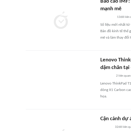
Báo cáo IMF: 
mạnh mẽ
1368
liên
Số liệu mới nhất từ
Bản đồ kinh tế thế 
mẽ và làm thay đổi t
Lenovo Think
dậm chân tại
2
liên quan
Lenovo ThinkPad T14
dòng X1 Carbon cao 
họa.
Cận cảnh dự á
3268
liên q