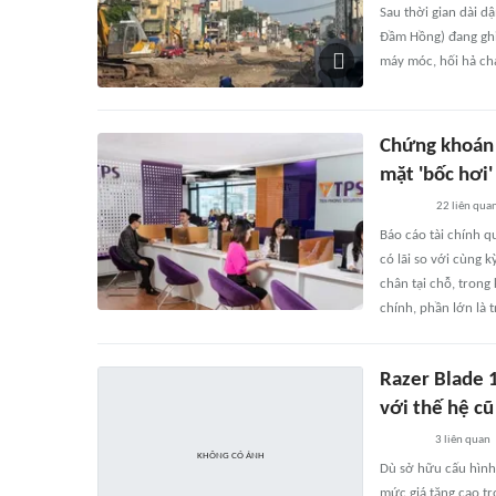
Sau thời gian dài d
Đầm Hồng) đang ghi
máy móc, hối hả chạ
Chứng khoán T
mặt 'bốc hơi
22
liên qua
Báo cáo tài chính 
có lãi so với cùng k
chân tại chỗ, trong
chính, phần lớn là t
Razer Blade 1
với thế hệ cũ
3
liên quan
Dù sở hữu cấu hình
mức giá tăng cao tr