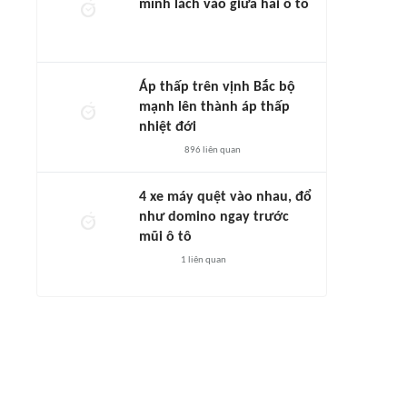
mình lách vào giữa hai ô tô
Áp thấp trên vịnh Bắc bộ
mạnh lên thành áp thấp
nhiệt đới
896
liên quan
4 xe máy quệt vào nhau, đổ
như domino ngay trước
mũi ô tô
1
liên quan