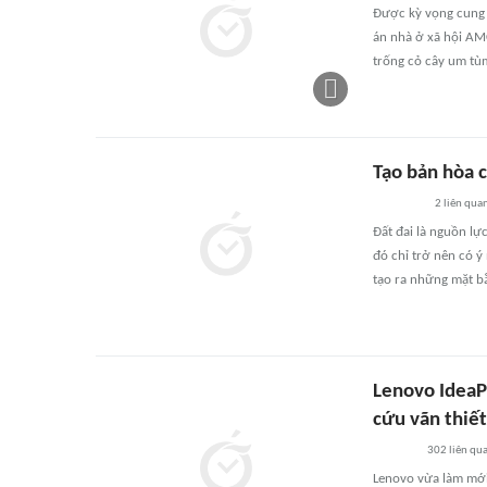
Được kỳ vọng cung 
án nhà ở xã hội AMC
trống cỏ cây um tù
Tạo bản hòa c
2
liên qua
Đất đai là nguồn lự
đó chỉ trở nên có 
tạo ra những mặt bằ
Lenovo IdeaPa
cứu vãn thiết
302
liên qu
Lenovo vừa làm mới 