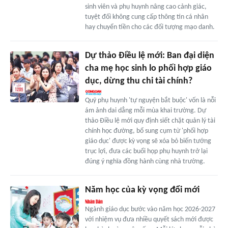
sinh viên và phụ huynh nâng cao cảnh giác,
tuyệt đối không cung cấp thông tin cá nhân
hay chuyển tiền cho các đối tượng mạo danh.
Dự thảo Điều lệ mới: Ban đại diện
cha mẹ học sinh lo phối hợp giáo
dục, dừng thu chi tài chính?
Quỹ phụ huynh 'tự nguyện bắt buộc' vốn là nỗi
ám ảnh dai dẳng mỗi mùa khai trường. Dự
thảo Điều lệ mới quy định siết chặt quản lý tài
chính học đường, bổ sung cụm từ 'phối hợp
giáo dục' được kỳ vọng sẽ xóa bỏ biến tướng
trục lợi, đưa các buổi họp phụ huynh trở lại
đúng ý nghĩa đồng hành cùng nhà trường.
Năm học của kỳ vọng đổi mới
Ngành giáo dục bước vào năm học 2026-2027
với nhiệm vụ đưa nhiều quyết sách mới được