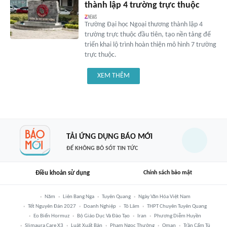
thành lập 4 trường trực thuộc
Trường Đại học Ngoại thương thành lập 4
trường trực thuộc đầu tiên, tạo nền tảng để
triển khai lộ trình hoàn thiện mô hình 7 trường
trực thuộc.
XEM THÊM
TẢI ỨNG DỤNG BÁO MỚI
ĐỂ KHÔNG BỎ SÓT TIN TỨC
Điều khoản sử dụng
Chính sách bảo mật
Năm
Liên Bang Nga
Tuyên Quang
Ngày Văn Hóa Việt Nam
Tết Nguyên Đán 2027
Doanh Nghiệp
Tô Lâm
THPT Chuyên Tuyên Quang
Eo Biển Hormuz
Bộ Giáo Dục Và Đào Tạo
Iran
Phương Diễm Huyền
Slimaura Care X3
Luật Xuất Bản
Phạm Ngọc Thưởng
Oman
Trần Cẩm Tú