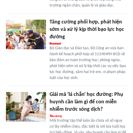
trường ngăn chặn, quản lý và giáo dục.
Tăng cường phối hợp, phát hiện
sớm và xử lý kịp thời bạo lực học
đường
Bộ Giáo dục và Đào tạo, Bộ Công an vừa ban
hành Kế hoạch phối hợp số 113/KHPH-BCĐ về
bảo đảm an toàn trường học; phòng ngừa,
phát hiện sớm và xử lý kịp thời các vụ việc bạo
lực học đường, xâm hại trẻ em, vi phạm pháp
luật của học sinh.
Giải mã 'lá chắn' học đường: Phụ
huynh cần làm gì để con miễn
nhiễm trước sóng dịch?
Môi trường tập thể luôn ẩn chứa vô số nguy
cơ lây nhiễm chéo, đặc biệt là với lứa tuổi học
trò hiếu động. Vì vậy, phụ huynh cần làm gì để