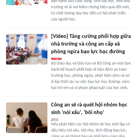
ban hành vào cuộc sống. Mỗi lớp học, mỗi nhà
trường sẽ là nơi kiểm chứng hiệu quả đổi mới,
từ chất lượng dạy học đến cơ hội phát triển
của người học.
[Video] Tăng cường phối hợp giữa
nhà trường và công an cấp xã
phòng ngừa bạo lực học đường
Bộ Giáo dục và Đào tạo và Bộ Công an vừa ban
hành kế hoạch phối hợp về bảo đảm an toàn
trường học; phòng ngừa, phát hiện sớm và xử
lý kịp thời các vụ việc bạo lực học đường, xâm
hại trẻ em và vi phạm pháp luật của học sinh.
Công an sẽ rà quét hội nhóm học
sinh 'nói xấu', 'bôi nhọ'
Nếu phát hiện các hội nhóm do học sinh lập có
dấu hiệu nói xấu, bôi nhọ, kích động bạo lực,
công an sẽ thông báo và phối hợp cùng nhà