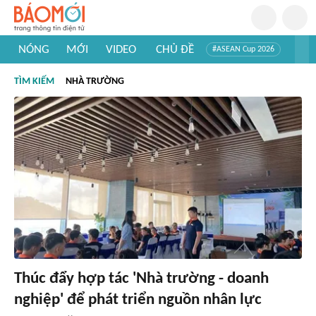
NÓNG
MỚI
VIDEO
CHỦ ĐỀ
#ASEAN Cup 2026
#Trí tuệ nhân tạo
#Mỹ - Iran
#Khám phá Việt Nam
TÌM KIẾM
NHÀ TRƯỜNG
#Khám phá thế giới
Thúc đẩy hợp tác 'Nhà trường - doanh
nghiệp' để phát triển nguồn nhân lực