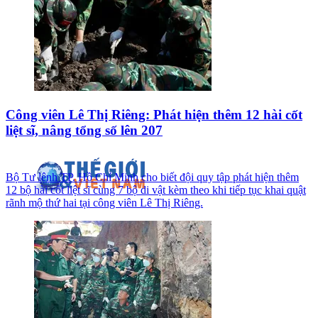
Công viên Lê Thị Riêng: Phát hiện thêm 12 hài cốt
liệt sĩ, nâng tổng số lên 207
Bộ Tư lệnh TP. Hồ Chí Minh cho biết đội quy tập phát hiện thêm
12 bộ hài cốt liệt sĩ cùng 7 bộ di vật kèm theo khi tiếp tục khai quật
rãnh mộ thứ hai tại công viên Lê Thị Riêng.