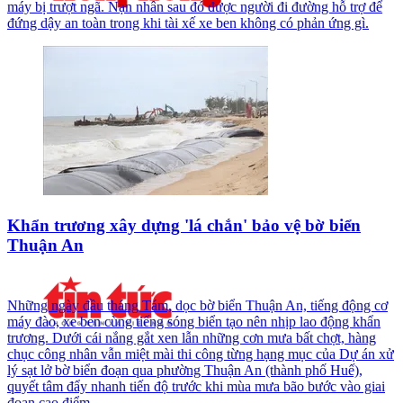
máy bị trượt ngã. Nạn nhân sau đó được người đi đường hỗ trợ để
đứng dậy an toàn trong khi tài xế xe ben không có phản ứng gì.
Khẩn trương xây dựng 'lá chắn' bảo vệ bờ biển
Thuận An
Những ngày đầu tháng Tám, dọc bờ biển Thuận An, tiếng động cơ
máy đào, xe ben cùng tiếng sóng biển tạo nên nhịp lao động khẩn
trương. Dưới cái nắng gắt xen lẫn những cơn mưa bất chợt, hàng
chục công nhân vẫn miệt mài thi công từng hạng mục của Dự án xử
lý sạt lở bờ biển đoạn qua phường Thuận An (thành phố Huế),
quyết tâm đẩy nhanh tiến độ trước khi mùa mưa bão bước vào giai
đoạn cao điểm.