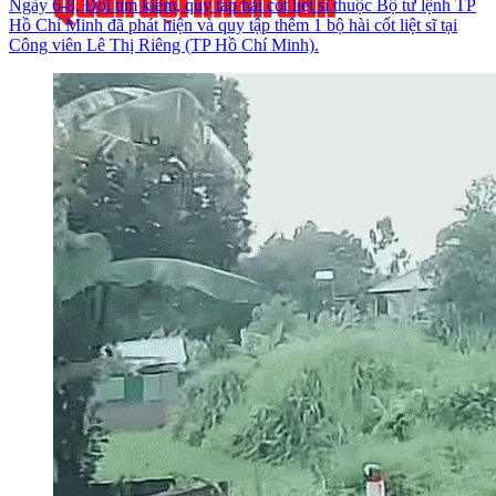
Ngày 6-8, Đội tìm kiếm, quy tập hài cốt liệt sĩ thuộc Bộ tư lệnh TP
Hồ Chí Minh đã phát hiện và quy tập thêm 1 bộ hài cốt liệt sĩ tại
Công viên Lê Thị Riêng (TP Hồ Chí Minh).