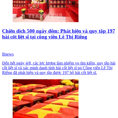
Chiến dịch 500 ngày đêm: Phát hiện và quy tập 197
hài cốt liệt sĩ tại công viên Lê Thị Riêng
Bnews
Đến hết ngày 4/8, các lực lượng làm nhiệm vụ tìm kiếm, quy tập hài
cốt liệt sĩ và xác minh danh tính hài cốt liệt sĩ tại Công viên Lê Thị
Riêng đã phát hiện và quy tập được 197 bộ hài cốt liệt sĩ.