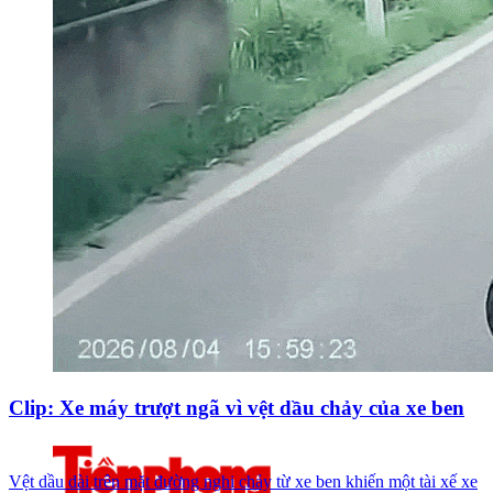
Clip: Xe máy trượt ngã vì vệt dầu chảy của xe ben
Vệt dầu dài trên mặt đường nghi chảy từ xe ben khiến một tài xế xe