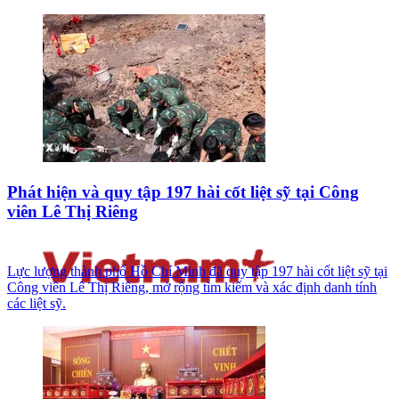
Phát hiện và quy tập 197 hài cốt liệt sỹ tại Công
viên Lê Thị Riêng
Lực lượng thành phố Hồ Chí Minh đã quy tập 197 hài cốt liệt sỹ tại
Công viên Lê Thị Riêng, mở rộng tìm kiếm và xác định danh tính
các liệt sỹ.