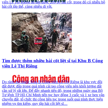
viên Lê Thị Riêng đã tìm được 209 bộ hài cốt, trong đó có nhiều bộ
hài cốt tập thể, cùng nhiều di vật.
Tìm được thêm nhiều hài cốt liệt sĩ tại Khu B Công
viên Lê Thị Riêng
Do rãnh mộ thuộc Khu B Công viên Lê Thị Riêng là khu vực đồi
đất được đắp trong quá trình cải tạo công viên nên khối lượng đất
cần xử lý rất lớn. Để đẩy nhanh tiến độ, trong những ngày qua Bộ
Tư lệnh TP Hồ Chí Minh tiếp tục huy động 3 cuốc và 1 xe ben vận
chuyển đất, tổ chức thi công liên tục trong suốt quá trình thực hiện
nhiệm vụ tìm kiếm, quy tập hài cốt liệt sĩ…