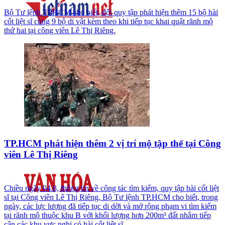
Bộ Tư lệnh TPHCM cho biết, đội quy tập phát hiện thêm 15 bộ hài
cốt liệt sĩ cùng 9 bộ di vật kèm theo khi tiếp tục khai quật rãnh mộ
thứ hai tại công viên Lê Thị Riêng.
TP.HCM phát hiện thêm 2 vị trí mộ tập thể tại Công
viên Lê Thị Riêng
Chiều ngày 04.8, thông tin về công tác tìm kiếm, quy tập hài cốt liệt
sĩ tại Công viên Lê Thị Riêng, Bộ Tư lệnh TP.HCM cho biết, trong
ngày, các lực lượng đã tiếp tục di dời và mở rộng phạm vi tìm kiếm
tại rãnh mộ thuộc khu B với khối lượng hơn 200m³ đất nhằm tiếp
cận các khu vực nghi có hài cốt liệt sĩ.