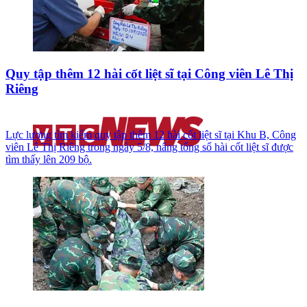
Quy tập thêm 12 hài cốt liệt sĩ tại Công viên Lê Thị
Riêng
Lực lượng tìm kiếm quy tập thêm 12 hài cốt liệt sĩ tại Khu B, Công
viên Lê Thị Riêng trong ngày 5/8, nâng tổng số hài cốt liệt sĩ được
tìm thấy lên 209 bộ.