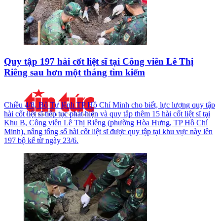
Quy tập 197 hài cốt liệt sĩ tại Công viên Lê Thị
Riêng sau hơn một tháng tìm kiếm
Chiều 4/8, Bộ Tư lệnh TP Hồ Chí Minh cho biết, lực lượng quy tập
hài cốt liệt sĩ tiếp tục phát hiện và quy tập thêm 15 hài cốt liệt sĩ tại
Khu B, Công viên Lê Thị Riêng (phường Hòa Hưng, TP Hồ Chí
Minh), nâng tổng số hài cốt liệt sĩ được quy tập tại khu vực này lên
197 bộ kể từ ngày 23/6.