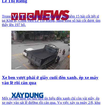
Lê Thị Riêng
Trong ngày 4/8, lực lượng tìm kiếm quy tập thêm 15 hài cốt liệt sĩ
tại Khu B, Công viên Lê Thị Riêng, nâng tổng số hài cốt được tìm
thấy lên 197 bộ.
Xe ben vượt phải ở giây cuối đèn xanh, ép xe máy
vào lề rồi cán qua
Một xe ben tăng tốc khi đèn tín hiệu đèn xanh chỉ còn vài giây, ép
xe máy vào sát lề đường rồi cán qua. Vụ việc xảy ra ngày 2/8, khu