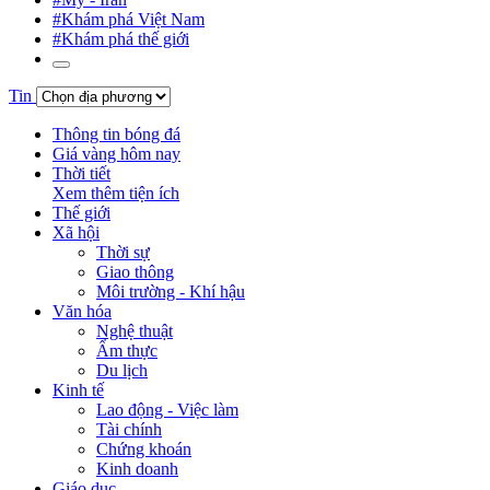
#Khám phá Việt Nam
#Khám phá thế giới
Tin
Thông tin bóng đá
Giá vàng hôm nay
Thời tiết
Xem thêm tiện ích
Thế giới
Xã hội
Thời sự
Giao thông
Môi trường - Khí hậu
Văn hóa
Nghệ thuật
Ẩm thực
Du lịch
Kinh tế
Lao động - Việc làm
Tài chính
Chứng khoán
Kinh doanh
Giáo dục