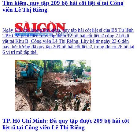
Tìm kiếm, quy tập 209 bộ hài cốt liệt sĩ tại Công
viên Lê Thị Riêng
Ngày 5-8, lực lượng tìm kiếm, quy tập hài cốt liệt sĩ của Bộ Tư lệnh
TPHCM phát hiện, quy tập thêm 12 bộ hài cốt liệt sĩ cùng 7 bộ di
vật tại Khu B, Công viên Lê Thị Riêng. Lũy kế từ ngày 23-6 đến
nay, lực lượng đã quy tập 209 bộ hài cốt liệt sĩ, trong đó có 26 bộ tại
6 vị trí mộ tập thể.
TP. Hồ Chí Minh: Đã quy tập được 209 bộ hài cốt
liệt sĩ tại Công viên Lê Thị Riêng