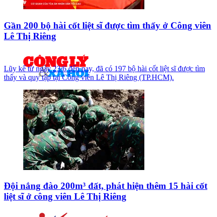
Gần 200 bộ hài cốt liệt sĩ được tìm thấy ở Công viên
Lê Thị Riêng
Lũy kế từ ngày 23/6 đến nay, đã có 197 bộ hài cốt liệt sĩ được tìm
thấy và quy tập tại Công viên Lê Thị Riêng (TP.HCM).
Đội nắng đào 200m³ đất, phát hiện thêm 15 hài cốt
liệt sĩ ở công viên Lê Thị Riêng