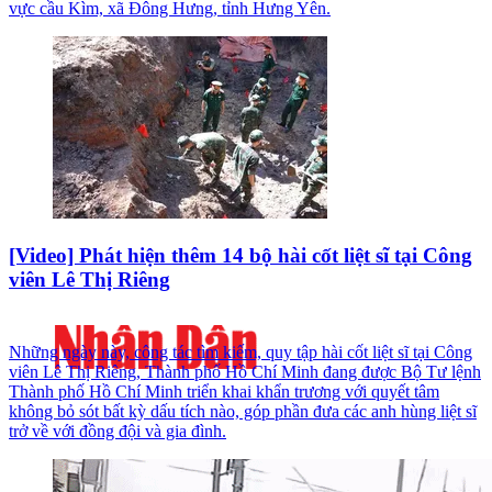
vực cầu Kìm, xã Đông Hưng, tỉnh Hưng Yên.
[Video] Phát hiện thêm 14 bộ hài cốt liệt sĩ tại Công
viên Lê Thị Riêng
Những ngày này, công tác tìm kiếm, quy tập hài cốt liệt sĩ tại Công
viên Lê Thị Riêng, Thành phố Hồ Chí Minh đang được Bộ Tư lệnh
Thành phố Hồ Chí Minh triển khai khẩn trương với quyết tâm
không bỏ sót bất kỳ dấu tích nào, góp phần đưa các anh hùng liệt sĩ
trở về với đồng đội và gia đình.