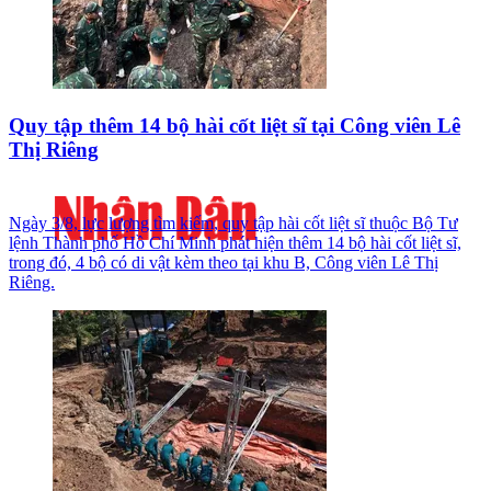
Quy tập thêm 14 bộ hài cốt liệt sĩ tại Công viên Lê
Thị Riêng
Ngày 3/8, lực lượng tìm kiếm, quy tập hài cốt liệt sĩ thuộc Bộ Tư
lệnh Thành phố Hồ Chí Minh phát hiện thêm 14 bộ hài cốt liệt sĩ,
trong đó, 4 bộ có di vật kèm theo tại khu B, Công viên Lê Thị
Riêng.