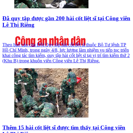
Đã quy tập được gần 200 hài cốt liệt sĩ tại Công viên
Lê Thị Riêng
Theo báo cáo của Đội Quy tập hài cốt liệt sĩ thuộc Bộ Tư lệnh TP
Hồ Chí Minh, trong ngày 4/8, lực lượng làm nhiệm vụ tiếp tục triển
khai công tác tìm kiếm, quy tập hài cốt liệt sĩ tại vị trí tìm kiếm thứ 2
(Khu B) trong khuôn viên Công viên Lê Thị Riêng.
Thêm 15 hài cốt liệt sĩ được tìm thấy tại Công viên