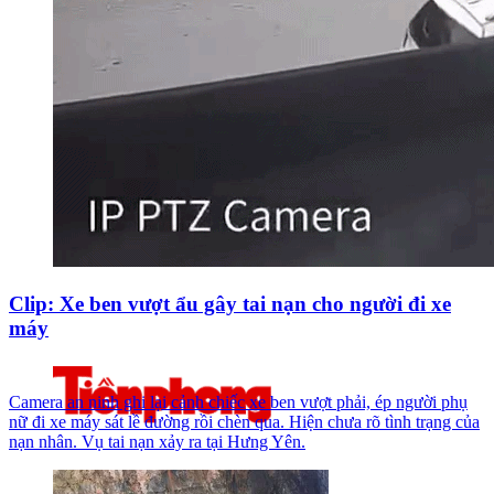
Clip: Xe ben vượt ẩu gây tai nạn cho người đi xe
máy
Camera an ninh ghi lại cảnh chiếc xe ben vượt phải, ép người phụ
nữ đi xe máy sát lề đường rồi chèn qua. Hiện chưa rõ tình trạng của
nạn nhân. Vụ tai nạn xảy ra tại Hưng Yên.