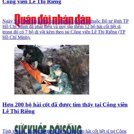
Công viên Lê Thị Riêng
Ngày 5-8, Đội tìm kiếm, quy tập hài cốt liệt sĩ thuộc Bộ tư lệnh TP
Hồ Chí Minh đã phát hiện và quy tập thêm 12 bộ hài cốt liệt sĩ,
trong đó có 7 bộ di vật kèm theo tại Công viên Lê Thị Riêng (TP
Hồ Chí Minh).
Hơn 200 bộ hài cốt đã được tìm thấy tại Công viên
Lê Thị Riêng
Tính tới nay, lực lượng tìm kiếm và quy tập hài cốt liệt sĩ tại Công