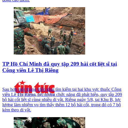
TP Hồ Chí Minh đã quy tập 209 hài cốt liệt sĩ tại
Công viên Lê Thị Riêng
Sau hơn một tháng triển khai tìm kiếm tại hai khu vực thuộc Công
viên Lê Thị Riêng, lực lượng chức năng đã phát hiện, quy tập 209
bộ hài cốt liệt sĩ cùng nhiều di vật. Riêng ngày 5/8, tại Khu B, lực
lượng làm nhiệm vụ tìm thấy thêm 12 bộ hài cốt, trong đó có 7 bộ
kèm theo di vật.