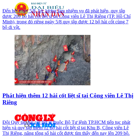
Đến hết ngày 5/8, lực lượng làm nhiệm vụ đã phát hiện, quy tập
được 209 bộ hài cốt liệt sĩ tại Công viên Lê Thị Riêng (TP. Hồ Chí
Minh), trong đó riêng ngày 5/8 quy tập được 12 bộ hài cốt cùng 7
bộ di vật.
Phát hiện thêm 12 hài cốt liệt sĩ tại Công viên Lê Thị
Riêng
Đội Quy tập hài cốt liệt sĩ thuộc Bộ Tư lệnh TP.HCM tiếp tục phát
hiện và quy tập thêm 12 bộ hài cốt liệt sĩ tại Khu B, Công viên Lê
Thị Riêng, nâng tổng số hài cốt được tìm thấy đến nay lên 209 bộ.