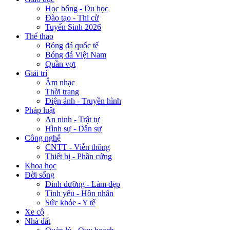
Học bổng - Du học
Đào tạo - Thi cử
Tuyển Sinh 2026
Thể thao
Bóng đá quốc tế
Bóng đá Việt Nam
Quần vợt
Giải trí
Âm nhạc
Thời trang
Điện ảnh - Truyền hình
Pháp luật
An ninh - Trật tự
Hình sự - Dân sự
Công nghệ
CNTT - Viễn thông
Thiết bị - Phần cứng
Khoa học
Đời sống
Dinh dưỡng - Làm đẹp
Tình yêu - Hôn nhân
Sức khỏe - Y tế
Xe cộ
Nhà đất