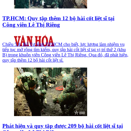
TP.HCM: Quy tập thêm 12 bộ hài cốt liệt sĩ tại
Công viên Lê Thị Riêng
Chiều 5.8, Bộ Tư lệnh TP.HCM cho biết, lực lượng làm nhiệm vụ
tiếp tục mở rộng tìm kiếm, quy tập hài cốt liệt sĩ tại vị trí thứ 2 (khu
B) trong khuôn viên Công viên Lê Thị Riêng. Qua đó, đã phát hiện,
quy tập thêm 12 bộ hài cốt liệt sĩ.
Phát hiện và quy tập được 209 bộ hài cốt liệt sĩ tại