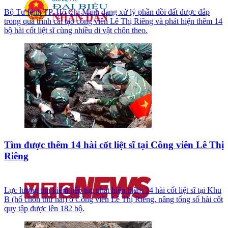
Bộ Tư lệnh TP. Hồ Chí Minh đang xử lý phần đồi đất được đắp
trong quá trình cải tạo công viên Lê Thị Riêng và phát hiện thêm 14
bộ hài cốt liệt sĩ cùng nhiều di vật chôn theo.
Tìm được thêm 14 hài cốt liệt sĩ tại Công viên Lê Thị
Riêng
Lực lượng tìm kiếm tiếp tục phát hiện thêm 14 hài cốt liệt sĩ tại Khu
B (hố chôn thứ hai) ở Công viên Lê Thị Riêng, nâng tổng số hài cốt
quy tập được lên 182 bộ.