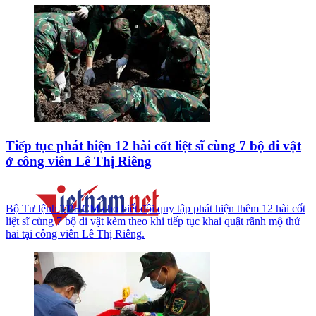
Tiếp tục phát hiện 12 hài cốt liệt sĩ cùng 7 bộ di vật
ở công viên Lê Thị Riêng
Bộ Tư lệnh TPHCM cho biết đội quy tập phát hiện thêm 12 hài cốt
liệt sĩ cùng 7 bộ di vật kèm theo khi tiếp tục khai quật rãnh mộ thứ
hai tại công viên Lê Thị Riêng.