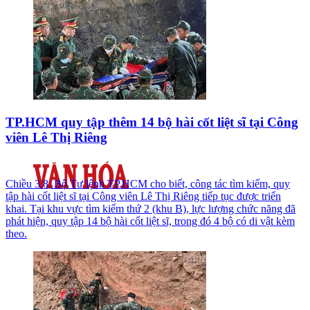
TP.HCM quy tập thêm 14 bộ hài cốt liệt sĩ tại Công
viên Lê Thị Riêng
Chiều 3.8, Bộ Tư lệnh TP.HCM cho biết, công tác tìm kiếm, quy
tập hài cốt liệt sĩ tại Công viên Lê Thị Riêng tiếp tục được triển
khai. Tại khu vực tìm kiếm thứ 2 (khu B), lực lượng chức năng đã
phát hiện, quy tập 14 bộ hài cốt liệt sĩ, trong đó 4 bộ có di vật kèm
theo.