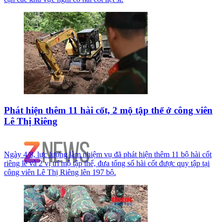
Phát hiện thêm 11 hài cốt, 2 mộ tập thể ở công viên
Lê Thị Riêng
Ngày 4/8, lực lượng làm nhiệm vụ đã phát hiện thêm 11 bộ hài cốt
riêng lẻ và 2 vị trí mộ tập thể, đưa tổng số hài cốt được quy tập tại
công viên Lê Thị Riêng lên 197 bộ.