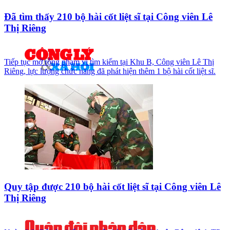
Đã tìm thấy 210 bộ hài cốt liệt sĩ tại Công viên Lê
Thị Riêng
Tiếp tục mở rộng phạm vi tìm kiếm tại Khu B, Công viên Lê Thị
Riêng, lực lượng chức năng đã phát hiện thêm 1 bộ hài cốt liệt sĩ.
Quy tập được 210 bộ hài cốt liệt sĩ tại Công viên Lê
Thị Riêng