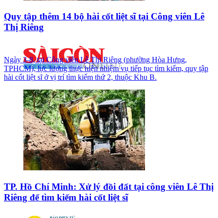
Quy tập thêm 14 bộ hài cốt liệt sĩ tại Công viên Lê
Thị Riêng
Ngày 3-8, tại Công viên Lê Thị Riêng (phường Hòa Hưng,
TPHCM), lực lượng thực hiện nhiệm vụ tiếp tục tìm kiếm, quy tập
hài cốt liệt sĩ ở vị trí tìm kiếm thứ 2, thuộc Khu B.
TP. Hồ Chí Minh: Xử lý đồi đất tại công viên Lê Thị
Riêng để tìm kiếm hài cốt liệt sĩ