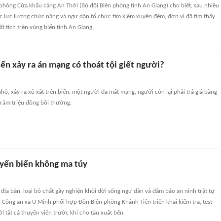
phòng Cửa khẩu cảng An Thới (Bộ đội Biên phòng tỉnh An Giang) cho biết, sau nhiều
c lực lượng chức năng và ngư dân tổ chức tìm kiếm xuyên đêm, đơn vị đã tìm thấy
ất tích trên vùng biển tỉnh An Giang.
iển xảy ra án mạng có thoát tội giết người?
ỏ, xảy ra xô xát trên biển, một người đã mất mạng, người còn lại phải trả giá bằng
trăm triệu đồng bồi thường.
yến biển không ma túy
địa bàn, loại bỏ chất gây nghiện khỏi đời sống ngư dân và đảm bảo an ninh trật tự
g Công an xã U Minh phối hợp Đồn Biên phòng Khánh Tiến triển khai kiểm tra, test
i tất cả thuyền viên trước khi cho tàu xuất bến.