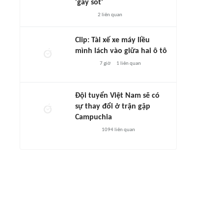
'gây sốt'
2
liên quan
Clip: Tài xế xe máy liều
mình lách vào giữa hai ô tô
7 giờ
1
liên quan
Đội tuyển Việt Nam sẽ có
sự thay đổi ở trận gặp
Campuchia
1094
liên quan