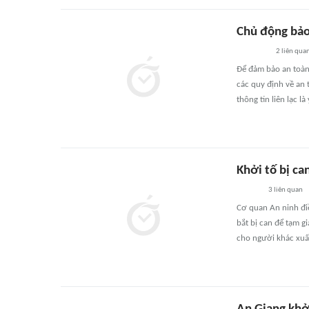
Chủ động bảo
2
liên qua
Để đảm bảo an toàn
các quy định về an 
thông tin liên lạc l
Khởi tố bị ca
3
liên quan
Cơ quan An ninh điề
bắt bị can để tạm gi
cho người khác xuất