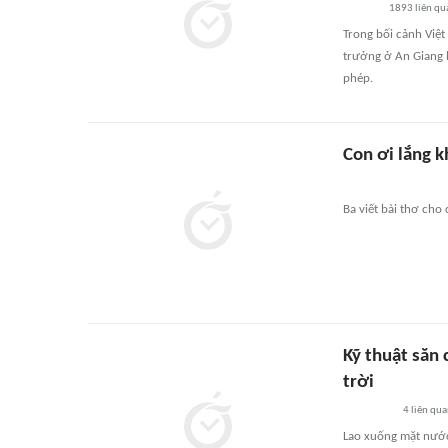
1893
liên qu
Trong bối cảnh Việt
trưởng ở An Giang b
phép.
Con ơi lắng k
Ba viết bài thơ cho 
Kỹ thuật săn 
trời
4
liên qu
Lao xuống mặt nước 