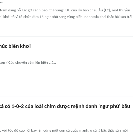
an
 Nam đang nỗ lực gỡ cảnh báo 'thẻ vàng' IUU của Ủy ban châu Âu (EC), một thuyền
ị khởi tố vì tổ chức đưa 13 ngư phủ sang vùng biển Indonesia khai thác hải sản trái
húc biển khơi
con / Câu chuyện về miền biển giã...
cá có 1-0-2 của loài chim được mệnh danh 'ngư phủ' bầu
an
với tốc độ cao rồi bay lên cùng một con cá quẫy mạnh, ó cá là bậc thầy săn mồi