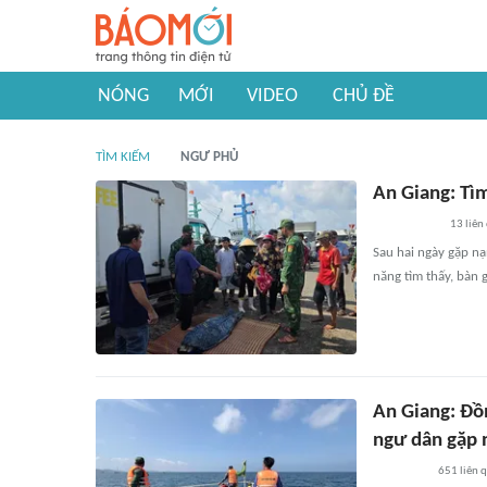
NÓNG
MỚI
VIDEO
CHỦ ĐỀ
TÌM KIẾM
NGƯ PHỦ
An Giang: Tìm
13
liên
Sau hai ngày gặp n
năng tìm thấy, bàn
An Giang: Đồ
ngư dân gặp 
651
liên 