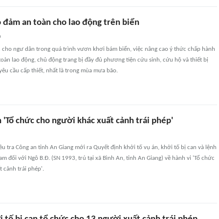
 đảm an toàn cho lao động trên biển
n
 cho ngư dân trong quá trình vươn khơi bám biển, việc nâng cao ý thức chấp hành
toàn lao động, chủ động trang bị đầy đủ phương tiện cứu sinh, cứu hộ và thiết bị
à yêu cầu cấp thiết, nhất là trong mùa mưa bão.
n 'Tổ chức cho người khác xuất cảnh trái phép'
u tra Công an tỉnh An Giang mới ra Quyết định khởi tố vụ án, khởi tố bị can và lệnh
am đối với Ngô B.Đ. (SN 1993, trú tại xã Bình An, tỉnh An Giang) về hành vi 'Tổ chức
 cảnh trái phép'.