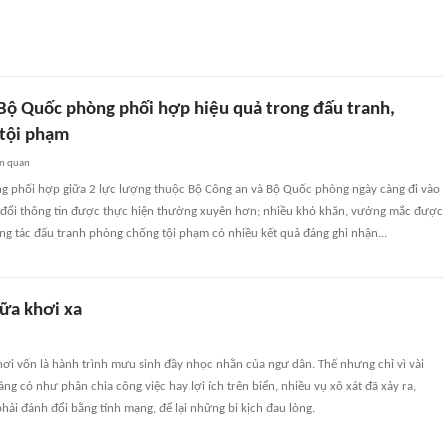
 Bộ Quốc phòng phối hợp hiệu quả trong đấu tranh,
tội phạm
ên quan
g phối hợp giữa 2 lực lượng thuộc Bộ Công an và Bộ Quốc phòng ngày càng đi vào
ao đổi thông tin được thực hiện thường xuyên hơn; nhiều khó khăn, vướng mắc được
ông tác đấu tranh phòng chống tội phạm có nhiều kết quả đáng ghi nhận...
ữa khơi xa
ơi vốn là hành trình mưu sinh đầy nhọc nhằn của ngư dân. Thế nhưng chỉ vì vài
g có như phân chia công việc hay lợi ích trên biển, nhiều vụ xô xát đã xảy ra,
hải đánh đổi bằng tính mạng, để lại những bi kịch đau lòng.