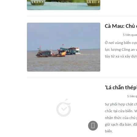
Cà Mau: Chủ 
5
liên qua
Ở nơi vùng biển cự
lực lượng Công an 
túy từ xa và xây dự
'Lá chắn thé
5
liên 
Sự phối hợp chặt ch
chắc tại cửa biển. 
nhận thức của chủ p
giữ sạch địa bàn, đ
biển.