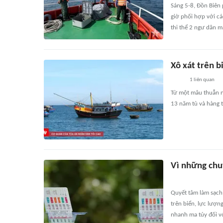
Sáng 5-8, Đồn Biên 
giờ phối hợp với cá
thi thể 2 ngư dân m
Xô xát trên b
1
liên quan
Từ một mâu thuẫn nh
13 năm tù và hàng 
Vì những chu
Quyết tâm làm sạch 
trên biển, lực lượn
nhanh ma túy đối vớ