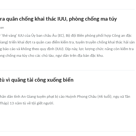
 ra quân chống khai thác IUU, phòng chống ma túy
uan
 'thẻ vàng' IUU của Ủy ban châu Âu (EC), Bộ đội Biên phòng phối hợp Công an đặc
ang) triển khai đợt ra quân cao điểm kiểm tra, tuyên truyền chống khai thác hải sản
 báo cáo và không theo quy định (IUU). Dịp này, lực lượng chức năng còn kiểm tra
ng chống ma túy cho các chủ tàu, ngư dân trên địa bàn đặc khu.
ù vì quăng tài công xuống biển
hân dân tỉnh An Giang tuyên phạt bị cáo Huỳnh Phong Châu (46 tuổi), ngụ xã Tân
háp) 13 năm tù về tội giết người.