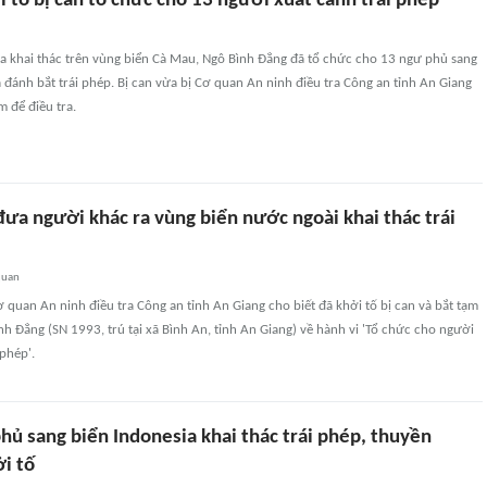
 tố bị can tổ chức cho 13 người xuất cảnh trái phép
ra khai thác trên vùng biển Cà Mau, Ngô Bình Đẳng đã tổ chức cho 13 ngư phủ sang
 đánh bắt trái phép. Bị can vừa bị Cơ quan An ninh điều tra Công an tỉnh An Giang
m để điều tra.
 đưa người khác ra vùng biển nước ngoài khai thác trái
quan
quan An ninh điều tra Công an tỉnh An Giang cho biết đã khởi tố bị can và bắt tạm
nh Đẳng (SN 1993, trú tại xã Bình An, tỉnh An Giang) về hành vi 'Tổ chức cho người
 phép'.
hủ sang biển Indonesia khai thác trái phép, thuyền
i tố