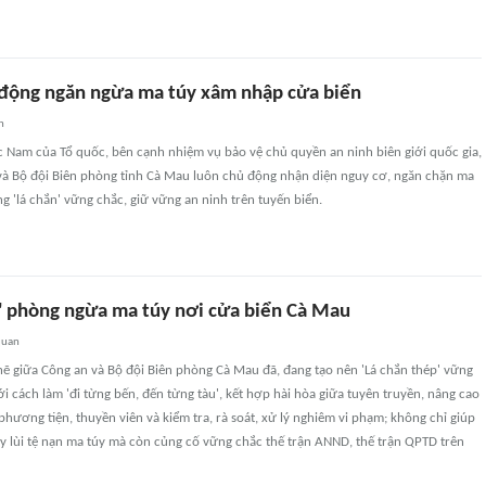
động ngăn ngừa ma túy xâm nhập cửa biển
n
c Nam của Tổ quốc, bên cạnh nhiệm vụ bảo vệ chủ quyền an ninh biên giới quốc gia,
và Bộ đội Biên phòng tỉnh Cà Mau luôn chủ động nhận diện nguy cơ, ngăn chặn ma
ng 'lá chắn' vững chắc, giữ vững an ninh trên tuyến biển.
p' phòng ngừa ma túy nơi cửa biển Cà Mau
quan
ẽ giữa Công an và Bộ đội Biên phòng Cà Mau đã, đang tạo nên 'Lá chắn thép' vững
Với cách làm 'đi từng bến, đến từng tàu', kết hợp hài hòa giữa tuyên truyền, nâng cao
hương tiện, thuyền viên và kiểm tra, rà soát, xử lý nghiêm vi phạm; không chỉ giúp
ẩy lùi tệ nạn ma túy mà còn củng cố vững chắc thế trận ANND, thế trận QPTD trên