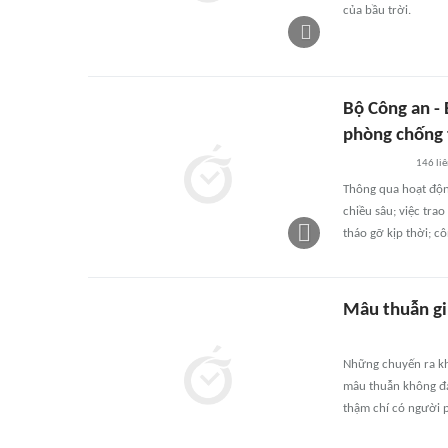
của bầu trời.
Bộ Công an -
phòng chống 
146
li
Thông qua hoạt độn
chiều sâu; việc tr
tháo gỡ kịp thời; c
Mâu thuẫn gi
Những chuyến ra kh
mâu thuẫn không đán
thậm chí có người p