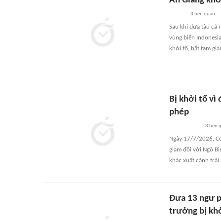
An Giang khởi
3
liên quan
Sau khi đưa tàu cá 
vùng biển Indonesia
khởi tố, bắt tạm gia
Bị khởi tố vì
phép
3
liên 
Ngày 17/7/2026, Cơ 
giam đối với Ngô Bì
khác xuất cảnh trái
Đưa 13 ngư p
trưởng bị khở