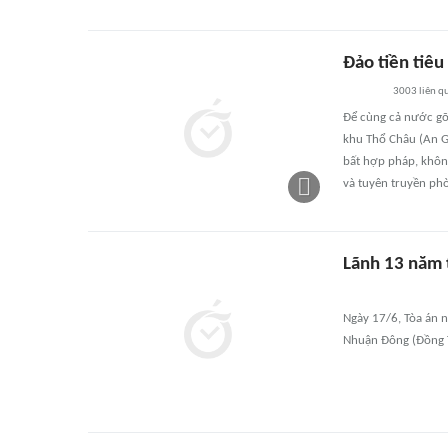
Đảo tiền tiêu
3003
liên q
Để cùng cả nước gỡ
khu Thổ Châu (An Gi
bất hợp pháp, không
và tuyên truyền phò
Lãnh 13 năm t
Ngày 17/6, Tòa án n
Nhuận Đông (Đồng T