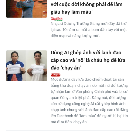
với cuộc đời không phải để làm
giàu hay làm màu'
Nhạc sĩ Dương Trường Giang mới đây đã trở
lại sau 10 năm ra mắt album đầu tay với một
diện mạo và năng lượng mới.
Dùng AI ghép ảnh với lãnh đạo
cấp cao và 'nổ' là cháu họ để lừa
đảo 'chạy án'
Một đường dây lừa đảo chiếm đoạt tài sản
bằng thủ đoạn 'chạy án' do một nữ đối tượng
tự nhận làm ở Văn phòng Chính phủ vừa bị cơ
quan Công an triệt phá. Đáng nói, đối tượng
còn sử dụng công nghệ AI cắt ghép hình ảnh
chụp ảnh chung với lãnh đạo cấp cao rồi đăng
lên Facebook để 'làm màu' để người bị hại tin
mà đưa tiền 'chạy án'.