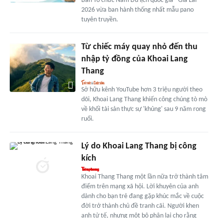
Ban Tổ chức Năm Du lịch quốc gia - Gia Lai
2026 vừa ban hành thống nhất mẫu pano
tuyên truyền.
Từ chiếc máy quay nhỏ đến thu
nhập tỷ đồng của Khoai Lang
Thang
Sở hữu kênh YouTube hơn 3 triệu người theo
dõi, Khoai Lang Thang khiến công chúng tò mò
về khối tài sản thực sự 'khủng' sau 9 năm rong
ruổi.
Lý do Khoai Lang Thang bị công
kích
Khoai Thang Thang một lần nữa trở thành tâm
điểm trên mạng xã hội. Lời khuyên của anh
dành cho bạn trẻ đang gặp khúc mắc về cuộc
đời trở thành chủ đề tranh cãi. Người khen
anh tử tế, nhưng một bộ phận lại cho rằng