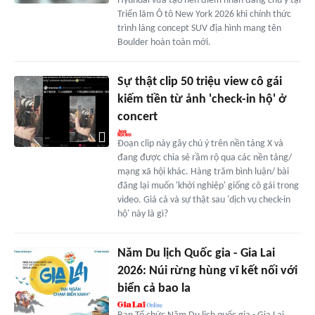
Hyundai vừa tạo nên điểm nhấn đáng chú ý tại
Triển lãm Ô tô New York 2026 khi chính thức
trình làng concept SUV địa hình mang tên
Boulder hoàn toàn mới.
Sự thật clip 50 triệu view cô gái
kiếm tiền từ ảnh 'check-in hộ' ở
concert
Đoạn clip này gây chú ý trên nền tảng X và
đang được chia sẻ rầm rộ qua các nền tảng/
mạng xã hội khác. Hàng trăm bình luận/ bài
đăng lại muốn 'khởi nghiệp' giống cô gái trong
video. Giá cả và sự thật sau 'dịch vụ check-in
hộ' này là gì?
Năm Du lịch Quốc gia - Gia Lai
2026: Núi rừng hùng vĩ kết nối với
biển cả bao la