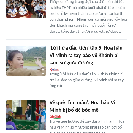
Thấy con đang trong đợt cao điểm ôn thi tốt
nghiệp THPT mà nhiều buổi phải đi tập chuẩn
bị cho lễ kỷ niệm thành lập trường, tôi hỏi thì
con than phiền: 'Nhóm con có mỗi việc vẫy hoa
đón khách mà cũng tập mấy buổi, rồi sơ
duyệt, tổng duyệt, trường duyệt, sở duyệt.
'Lời hứa đầu tiên' tập 5: Hoa hậu
Vi Minh ra tay bảo vệ Khánh bị
sàm sỡ giữa đường
Trong 'Lời hứa đầu tiên' tập 5, thấy Khánh bị
trai lạ sàm sỡ giữa đường, Vi Minh vội ra tay
ứng cứu.
Về quê 'làm màu', Hoa hậu Vi
Minh bị bố đẻ bóc mẽ
Trở về quê hương để xây dựng hình ảnh, Hoa
hậu Vi Minh sớm vướng phải rào cản bởi bố