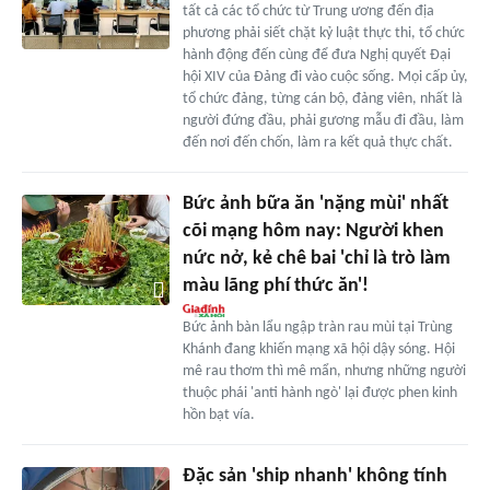
tất cả các tổ chức từ Trung ương đến địa
phương phải siết chặt kỷ luật thực thi, tổ chức
hành động đến cùng để đưa Nghị quyết Đại
hội XIV của Đảng đi vào cuộc sống. Mọi cấp ủy,
tổ chức đảng, từng cán bộ, đảng viên, nhất là
người đứng đầu, phải gương mẫu đi đầu, làm
đến nơi đến chốn, làm ra kết quả thực chất.
Bức ảnh bữa ăn 'nặng mùi' nhất
cõi mạng hôm nay: Người khen
nức nở, kẻ chê bai 'chỉ là trò làm
màu lãng phí thức ăn'!
Bức ảnh bàn lẩu ngập tràn rau mùi tại Trùng
Khánh đang khiến mạng xã hội dậy sóng. Hội
mê rau thơm thì mê mẩn, nhưng những người
thuộc phái 'anti hành ngò' lại được phen kinh
hồn bạt vía.
Đặc sản 'ship nhanh' không tính