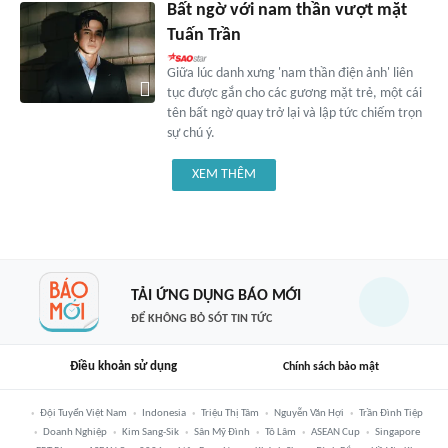
Bất ngờ với nam thần vượt mặt
Tuấn Trần
Giữa lúc danh xưng 'nam thần điện ảnh' liên
tục được gắn cho các gương mặt trẻ, một cái
tên bất ngờ quay trở lại và lập tức chiếm trọn
sự chú ý.
XEM THÊM
TẢI ỨNG DỤNG BÁO MỚI
ĐỂ KHÔNG BỎ SÓT TIN TỨC
Điều khoản sử dụng
Chính sách bảo mật
Đội Tuyển Việt Nam
Indonesia
Triệu Thị Tâm
Nguyễn Văn Hợi
Trần Đình Tiệp
Doanh Nghiệp
Kim Sang-Sik
Sân Mỹ Đình
Tô Lâm
ASEAN Cup
Singapore