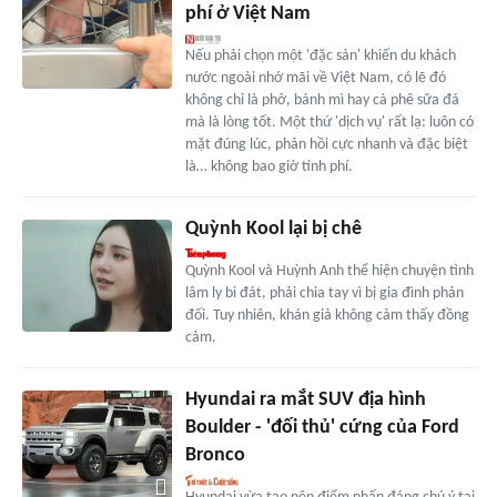
phí ở Việt Nam
Nếu phải chọn một 'đặc sản' khiến du khách
nước ngoài nhớ mãi về Việt Nam, có lẽ đó
không chỉ là phở, bánh mì hay cà phê sữa đá
mà là lòng tốt. Một thứ 'dịch vụ' rất lạ: luôn có
mặt đúng lúc, phản hồi cực nhanh và đặc biệt
là… không bao giờ tính phí.
Quỳnh Kool lại bị chê
Quỳnh Kool và Huỳnh Anh thể hiện chuyện tình
lâm ly bi đát, phải chia tay vì bị gia đình phản
đối. Tuy nhiên, khán giả không cảm thấy đồng
cảm.
Hyundai ra mắt SUV địa hình
Boulder - 'đối thủ' cứng của Ford
Bronco