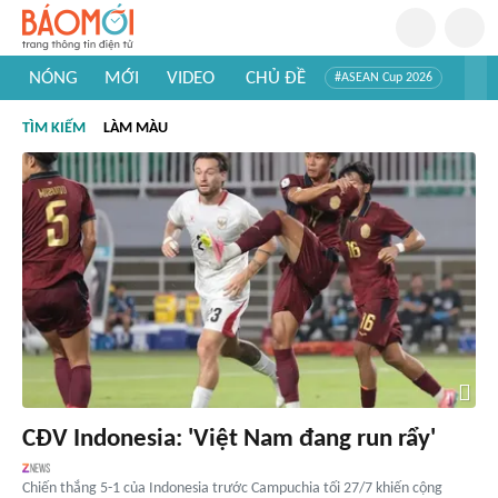
NÓNG
MỚI
VIDEO
CHỦ ĐỀ
#ASEAN Cup 2026
#Trí tuệ nhân tạo
#Mỹ - Iran
#Khám phá Việt Nam
TÌM KIẾM
LÀM MÀU
#Khám phá thế giới
CĐV Indonesia: 'Việt Nam đang run rẩy'
Chiến thắng 5-1 của Indonesia trước Campuchia tối 27/7 khiến cộng