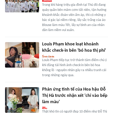
Trong khi hàng triệu gia đình tại Thủ đô đang
quây quần bên mâm cơm tất niên, tận hưởng
khoảnh khắc đoàn viên ấm áp, thì có những y
bác sĩ gác lại niềm riêng, lấy sắc trắng của áo
Blouse làm màu Tết, lấy sự bình an của nhân
dân làm niềm vui xuân.
Louis Phạm khoe loạt khoảnh
khắc check-in bên 'bó hoa thị phi'
Louis Phạm tiếp tục trở thành tâm điểm chú ý
khi đăng tải hình ảnh check-in bên bó hoa
khổng lồ - nguyên nhân gây ra nhiều tranh cãi
trong những ngày qua.
Phản ứng tinh tế của Hoa hậu Đỗ
Thị Hà trước nhận xét 'chỉ vào bếp
làm màu'
Thật khó tin có người đẹp 10 điểm như Đỗ Thị