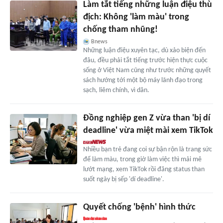
Làm tắt tiếng những luận điệu thù
địch: Không 'làm màu' trong
chống tham nhũng!
Bnews
Những luận điệu xuyên tạc, dù xảo biện đến
đâu, đều phải tắt tiếng trước hiện thực cuộc
sống ở Việt Nam cũng như trước những quyết
sách hướng tới một bộ máy lãnh đạo trong
sạch, liêm chính, vì dân.
Đồng nghiệp gen Z vừa than 'bị dí
deadline' vừa miệt mài xem TikTok
Nhiều bạn trẻ đang coi sự bận rộn là trang sức
để làm màu, trong giờ làm việc thì mải mê
lướt mạng, xem TikTok rồi đăng status than
suốt ngày bị sếp 'dí deadline'.
Quyết chống 'bệnh' hình thức