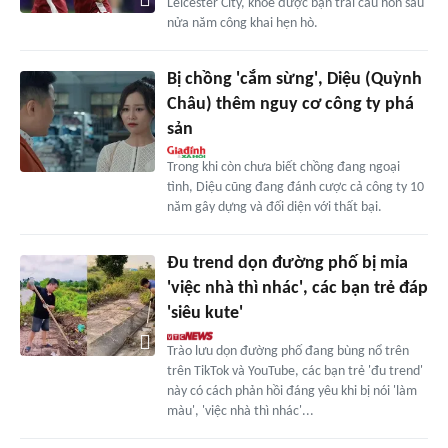
Leicester City, khoe được bạn trai cầu hôn sau
nửa năm công khai hẹn hò.
Bị chồng 'cắm sừng', Diệu (Quỳnh
Châu) thêm nguy cơ công ty phá
sản
Trong khi còn chưa biết chồng đang ngoại
tình, Diệu cũng đang đánh cược cả công ty 10
năm gây dựng và đối diện với thất bại.
Đu trend dọn đường phố bị mỉa
'việc nhà thì nhác', các bạn trẻ đáp
'siêu kute'
Trào lưu dọn đường phố đang bùng nổ trên
trên TikTok và YouTube, các bạn trẻ 'đu trend'
này có cách phản hồi đáng yêu khi bị nói 'làm
màu', 'việc nhà thì nhác'...