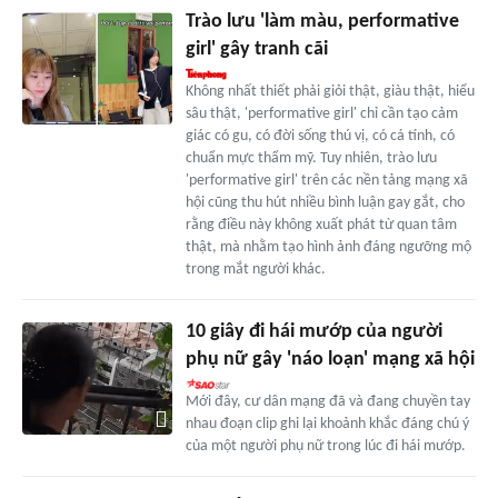
Trào lưu 'làm màu, performative
girl' gây tranh cãi
Không nhất thiết phải giỏi thật, giàu thật, hiểu
sâu thật, 'performative girl' chỉ cần tạo cảm
giác có gu, có đời sống thú vị, có cá tính, có
chuẩn mực thẩm mỹ. Tuy nhiên, trào lưu
'performative girl' trên các nền tảng mạng xã
hội cũng thu hút nhiều bình luận gay gắt, cho
rằng điều này không xuất phát từ quan tâm
thật, mà nhằm tạo hình ảnh đáng ngưỡng mộ
trong mắt người khác.
10 giây đi hái mướp của người
phụ nữ gây 'náo loạn' mạng xã hội
Mới đây, cư dân mạng đã và đang chuyền tay
nhau đoạn clip ghi lại khoảnh khắc đáng chú ý
của một người phụ nữ trong lúc đi hái mướp.