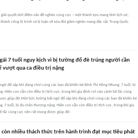
giải quyết dứt điểm vấn đề nghèo cùng cực – một thành tựu mang tính lịch sử;
thành công lộ trình và lý luận về xóa đói giảm nghèo mang đặc sắc Trung Quốc.
ái 7 tuổi nguy kịch vì bị tường đổ đè trúng người cần
 vượt qua ca điều trị nặng
gờ đổ sập khi đang chơi cùng các bạn đã khiến bé Đinh Thị Hồng Nhung, 7 tuổi, bị
. Hiện con vẫn còn điều trị tích cực, trong khi gia đình rơi vào cảnh bế tắc cùng
ược giúp đỡ.Một bức tường bất ngờ đổ sập khi đang chơi cùng các bạn đã khiến bé
, 7 tuổi, bị đa chấn thương nặng. Hiện con vẫn còn điều trị tích cực, trong khi gia
bế tắc cùng cực nên rất mong được giúp đỡ.
 còn nhiều thách thức trên hành trình đạt mục tiêu phát