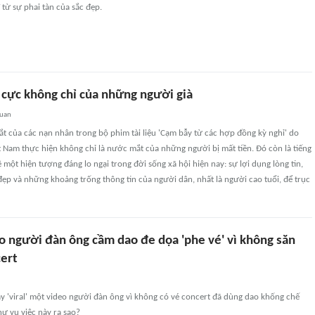
từ sự phai tàn của sắc đẹp.
 cực không chỉ của những người già
quan
 của các nạn nhân trong bộ phim tài liệu 'Cạm bẫy từ các hợp đồng kỳ nghỉ' do
t Nam thực hiện không chỉ là nước mắt của những người bị mất tiền. Đó còn là tiếng
một hiện tượng đáng lo ngại trong đời sống xã hội hiện nay: sự lợi dụng lòng tin,
đẹp và những khoảng trống thông tin của người dân, nhất là người cao tuổi, để trục
o người đàn ông cầm dao đe dọa 'phe vé' vì không săn
ert
y 'viral' một video người đàn ông vì không có vé concert đã dùng dao khống chế
hư vụ việc này ra sao?