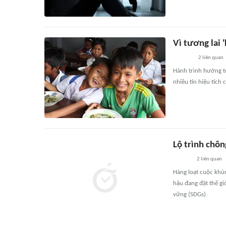
Vì tương lai '
2
liên quan
Hành trình hướng tớ
nhiều tín hiệu tích
Lộ trình chôn
2
liên quan
Hàng loạt cuộc khủn
hậu đang đặt thế gi
vững (SDGs).