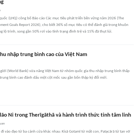
ng
n
 quốc (LHQ) công bố Báo cáo Các mục tiêu phát triển bền vững năm 2026 (The
pment Goals Report 2026), cho biết 36% số mục tiêu có thể đánh giá trong khuôn
 lộ trình, song gần 50% rơi vào tình trạng đình trệ và 15% đã thụt lùi.
thu nhập trung bình cao của Việt Nam
 giới (World Bank) vừa nâng Việt Nam từ nhóm quốc gia thu nhập trung bình thấp
trung bình cao đánh dấu một cột mốc sau gần bốn thập kỷ đổi mới.
lão Ni trong Therīgāthā và hành trình thức tỉnh tâm linh
quan
đi vào đạo từ ba cánh cửa khác nhau: Kisā Gotamī từ mất con, Patạcārā từ tan vỡ