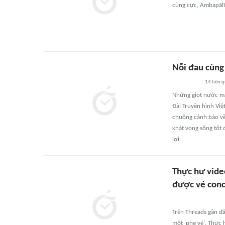
cùng cực, Ambapālī 
Nỗi đau cùng
14
liên 
Những giọt nước mắt
Đài Truyền hình Việ
chuông cảnh báo về 
khát vọng sống tốt 
lợi.
Thực hư vide
được vé conc
Trên Threads gần đâ
một 'phe vé'. Thực 