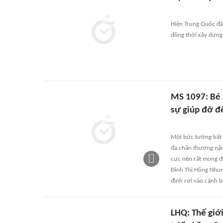
Hiện Trung Quốc đã 
đồng thời xây dựng 
MS 1097: Bé g
sự giúp đỡ để
Một bức tường bất n
đa chấn thương nặng
cực nên rất mong đ
Đinh Thị Hồng Nhung
đình rơi vào cảnh 
LHQ: Thế giới