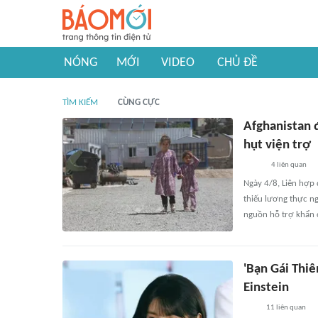
NÓNG
MỚI
VIDEO
CHỦ ĐỀ
TÌM KIẾM
CÙNG CỰC
Afghanistan 
hụt viện trợ
4
liên quan
Ngày 4/8, Liên hợp 
thiếu lương thực n
nguồn hỗ trợ khẩn c
'Bạn Gái Thiê
Einstein
11
liên quan