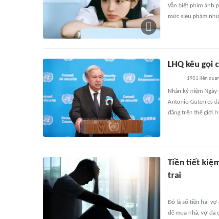
Vẫn biết phim ảnh p
mức siêu phàm như t
LHQ kêu gọi 
1901
liên qua
Nhân kỷ niệm Ngày 
Antonio Guterres đ
đẳng trên thế giới h
Tiền tiết ki
trai
Đó là số tiền hai v
để mua nhà, vợ đã đ