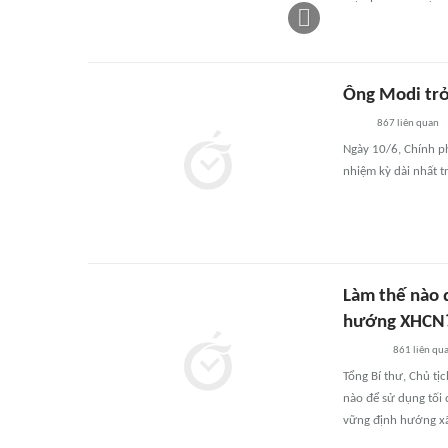
Ông Modi trở
867
liên quan
Ngày 10/6, Chính p
nhiệm kỳ dài nhất t
Làm thế nào 
hướng XHCN
861
liên qu
Tổng Bí thư, Chủ tị
nào để sử dụng tối 
vững định hướng xã