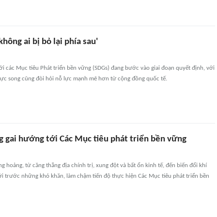
không ai bị bỏ lại phía sau'
i các Mục tiêu Phát triển bền vững (SDGs) đang bước vào giai đoạn quyết định, với
 cực song cũng đòi hỏi nỗ lực mạnh mẽ hơn từ cộng đồng quốc tế.
g gai hướng tới Các Mục tiêu phát triển bền vững
g hoảng, từ căng thẳng địa chính trị, xung đột và bất ổn kinh tế, đến biến đổi khí
ới trước những khó khăn, làm chậm tiến độ thực hiện Các Mục tiêu phát triển bền