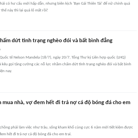
hải có hư cấu mới hấp dẫn, nhưng biên kịch 'Bạn Gái Thiên Tài' để nữ chính quá
hế này thì lại quá lố mất rồi!
chấm dứt tình trạng nghèo đói và bất bình đẳng
n
Quốc tế Nelson Mandela (18/7), ngày 20/7, Tổng Thư ký Liên hợp quốc (LHQ)
ã kêu gọi tăng cường các nỗ lực nhằm chấm dứt tình trạng nghèo đói và bất bình
iện nay.
ệm mua nhà, vợ đem hết đi trả nợ cá độ bóng đá cho em
ợ chồng phải làm việc như trâu, sống kham khổ cùng cực 6 năm mới tiết kiệm được
em hết đi trả nợ cá độ bóng đá cho em trai.