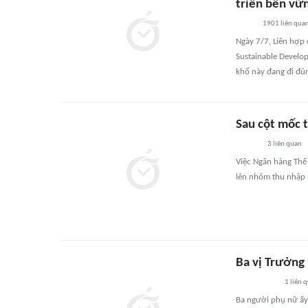
triển bền vữ
1901
liên qua
Ngày 7/7, Liên hợp
Sustainable Develo
khổ này đang đi đúng
Sau cột mốc 
3
liên quan
Việc Ngân hàng Thế
lên nhóm thu nhập 
Ba vị Trưởng 
1
liên 
Ba người phụ nữ ấy 