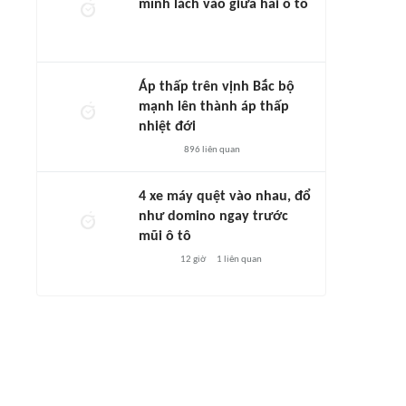
mình lách vào giữa hai ô tô
Áp thấp trên vịnh Bắc bộ
mạnh lên thành áp thấp
nhiệt đới
896
liên quan
4 xe máy quệt vào nhau, đổ
như domino ngay trước
mũi ô tô
12 giờ
1
liên quan