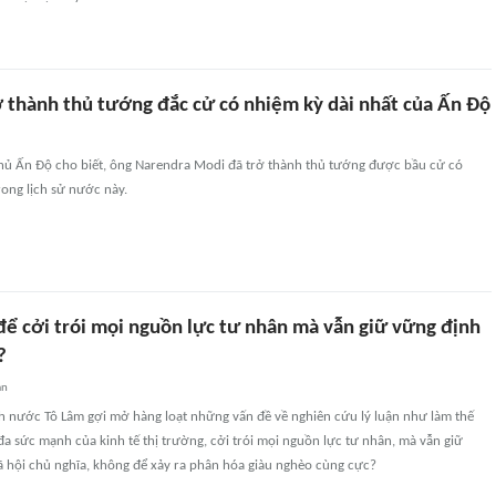
 thành thủ tướng đắc cử có nhiệm kỳ dài nhất của Ấn Độ
hủ Ấn Độ cho biết, ông Narendra Modi đã trở thành thủ tướng được bầu cử có
rong lịch sử nước này.
để cởi trói mọi nguồn lực tư nhân mà vẫn giữ vững định
?
an
ch nước Tô Lâm gợi mở hàng loạt những vấn đề về nghiên cứu lý luận như làm thế
đa sức mạnh của kinh tế thị trường, cởi trói mọi nguồn lực tư nhân, mà vẫn giữ
 hội chủ nghĩa, không để xảy ra phân hóa giàu nghèo cùng cực?