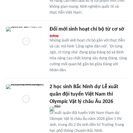
và nâng cao hiệu quả xử lý tội phạm mới trên
không gian mạng: Kinh nghiệm quốc tế và
thực tiễn Việt Nam'.
Đổi mới sinh hoạt chi bộ từ cơ sở
Những buổi sinh hoạt chi bộ gắn với thực tiễn
và các mô hình 'Lắng nghe dân nói', 'Đi từng
ngõ, rõ từng nhà' đang giúp Đảng bộ xã Bình
Hòa nâng cao chất lượng xây dựng Đảng, tăng
cường mối quan hệ gắn bó giữa Đảng với
Nhân dân.
2 học sinh Bắc Ninh dự Lễ xuất
quân đội tuyển Việt Nam thi
Olympic Vật lý châu Âu 2026
Lễ xuất quân đội tuyển Việt Nam tham dự
Olympic Vật lý châu Âu năm 2026 gồm 5 thí
sinh, trong đó 2 thí sinh đến từ Trường Trung
học phổ thông Chuyên Bắc Ninh.