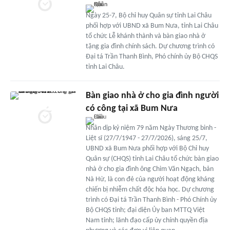
Ngày 25-7, Bộ chỉ huy Quân sự tỉnh Lai Châu
phối hợp với UBND xã Bum Nưa, tỉnh Lai Châu
tổ chức Lễ khánh thành và bàn giao nhà ở
tặng gia đình chính sách. Dự chương trình có
Đại tá Trần Thanh Bình, Phó chính ủy Bộ CHQS
tỉnh Lai Châu.
Bàn giao nhà ở cho gia đình người
có công tại xã Bum Nưa
Nhân dịp kỷ niệm 79 năm Ngày Thương binh -
Liệt sĩ (27/7/1947 - 27/7/2026), sáng 25/7,
UBND xã Bum Nưa phối hợp với Bộ Chỉ huy
Quân sự (CHQS) tỉnh Lai Châu tổ chức bàn giao
nhà ở cho gia đình ông Chim Văn Ngạch, bản
Nà Hừ, là con đẻ của người hoạt động kháng
chiến bị nhiễm chất độc hóa học. Dự chương
trình có Đại tá Trần Thanh Bình - Phó Chính ủy
Bộ CHQS tỉnh; đại diện Ủy ban MTTQ Việt
Nam tỉnh; lãnh đạo cấp ủy chính quyền địa