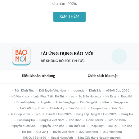
sáu năm 2026.
XEM THÊM
TẢI ỨNG DỤNG BÁO MỚI
ĐỂ KHÔNG BỎ SÓT TIN TỨC
Điều khoản sử dụng
Chính sách bảo mật
Trần Đình Tiệp
Đội Tuyển Việt Nam
Indonesia
Đình Bắc
ASEAN Cup 2026
Hồ Văn Khoa
Luật Phát Triển Đô Thị
Iran
Eo Biển Hormuz
Hạ Tầng
Tháo Gỡ
Doanh Nghiệp
Logistic
Liên Bang Nga
Kim Sang-Sik
Năm
Singapore
A ASEAN Cup 2026
Khánh Sky
Sân Mỹ Đình
Campuchia
Xuân Son
AFF Cup 2026
Lịch Thi Đấu AFF Cup 2026
Bảng Xếp Hạng AFF Cup 2026
Bóng Đá
Báo Bóng Đá
Bóng Đá Việt Nam
Thể Thao
Lionel Messi
Lamine Yamal
Nguyễn Xuân Son
Nguyễn Đình Bắc
Tin Thế Giới
Pháp Luật
Xã Hội
Tin Bão
Tin Tức
Giá Vàng
Tuyển Việt Nam
U23 Việt Nam
U17 Việt Nam
Kết Quả Bóng Đá
Ngoại Hạng Anh
Bảng Xếp Hạng Ngoại Hạng Anh