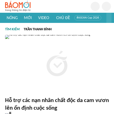
NÓNG
MỚI
VIDEO
CHỦ ĐỀ
#ASEAN Cup 2026
#Trí tuệ nhân tạo
#Mỹ - Iran
#Khám phá Việt Nam
TÌM KIẾM
TRẦN THANH BÌNH
#Khám phá thế giới
Hỗ trợ các nạn nhân chất độc da cam vươn
lên ổn định cuộc sống