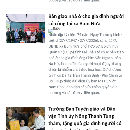
phương và các đơn vị liên quan.
Bàn giao nhà ở cho gia đình người
có công tại xã Bum Nưa
Nhân dịp kỷ niệm 79 năm Ngày Thương binh -
Liệt sĩ (27/7/1947 - 27/7/2026), sáng 25/7,
UBND xã Bum Nưa phối hợp với Bộ Chỉ huy
Quân sự (CHQS) tỉnh Lai Châu tổ chức bàn giao
nhà ở cho gia đình ông Chim Văn Ngạch, bản
Nà Hừ, là con đẻ của người hoạt động kháng
chiến bị nhiễm chất độc hóa học. Dự chương
trình có Đại tá Trần Thanh Bình - Phó Chính ủy
Bộ CHQS tỉnh; đại diện Ủy ban MTTQ Việt
Nam tỉnh; lãnh đạo cấp ủy chính quyền địa
phương và các đơn vị liên quan.
Trưởng Ban Tuyên giáo và Dân
vận Tỉnh ủy Nông Thanh Tùng
thăm, tặng quà gia đình người có