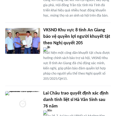
Cùng với công tác kết nối cội nguồn, xây dựng
gia phả, Hội đồng Trần tộc tỉnh Hà Tĩnh đã
triển khai hiệu quả nhiều hoạt động khuyến
học, mừng thọ và an sinh xã hội trên địa bàn.
VKSND Khu vực 8 tỉnh An Giang
bảo vệ quyền lợi người khuyết tật
theo Nghị quyết 205
Phát hiện một công dân khuyết tật chưa được
hưởng chính sách bảo trợ xã hội, VKSND Khu
vực 8 tỉnh An Giang đã chủ động xác minh,
kiến nghị, góp phần bảo đảm quyền lợi hợp
pháp cho người yếu thế theo Nghị quyết số
205/2025/QH15.
Lai Châu trao quyết định xác định
danh tính liệt sĩ Hà Văn Sinh sau
76 năm