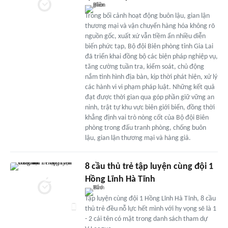
Trong bối cảnh hoạt động buôn lậu, gian lận
thương mại và vận chuyển hàng hóa không rõ
nguồn gốc, xuất xứ vẫn tiềm ẩn nhiều diễn
biến phức tạp, Bộ đội Biên phòng tỉnh Gia Lai
đã triển khai đồng bộ các biện pháp nghiệp vụ,
tăng cường tuần tra, kiểm soát, chủ động
nắm tình hình địa bàn, kịp thời phát hiện, xử lý
các hành vi vi phạm pháp luật. Những kết quả
đạt được thời gian qua góp phần giữ vững an
ninh, trật tự khu vực biên giới biển, đồng thời
khẳng định vai trò nòng cốt của Bộ đội Biên
phòng trong đấu tranh phòng, chống buôn
lậu, gian lận thương mại và hàng giả.
8 cầu thủ trẻ tập luyện cùng đội 1
Hồng Lĩnh Hà Tĩnh
Tập luyện cùng đội 1 Hồng Lĩnh Hà Tĩnh, 8 cầu
thủ trẻ đều nỗ lực hết mình với hy vọng sẽ là 1
- 2 cái tên có mặt trong danh sách tham dự