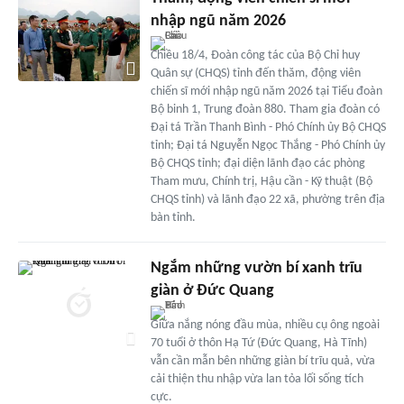
nhập ngũ năm 2026
Chiều 18/4, Đoàn công tác của Bộ Chỉ huy
Quân sự (CHQS) tỉnh đến thăm, động viên
chiến sĩ mới nhập ngũ năm 2026 tại Tiểu đoàn
Bộ binh 1, Trung đoàn 880. Tham gia đoàn có
Đại tá Trần Thanh Bình - Phó Chính ủy Bộ CHQS
tỉnh; Đại tá Nguyễn Ngọc Thắng - Phó Chính ủy
Bộ CHQS tỉnh; đại diện lãnh đạo các phòng
Tham mưu, Chính trị, Hậu cần - Kỹ thuật (Bộ
CHQS tỉnh) và lãnh đạo 22 xã, phường trên địa
bàn tỉnh.
Ngắm những vườn bí xanh trĩu
giàn ở Đức Quang
Giữa nắng nóng đầu mùa, nhiều cụ ông ngoài
70 tuổi ở thôn Hạ Tứ (Đức Quang, Hà Tĩnh)
vẫn cần mẫn bên những giàn bí trĩu quả, vừa
cải thiện thu nhập vừa lan tỏa lối sống tích
cực.