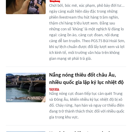
Chửi bới, bóc mẽ, xúc phạm, phô bày đời tư...
ngày càng xuất hiện dày đặc trong những
phiên livestream thu hút hàng trăm nghìn,
thậm chí hàng triệu lượt xem. Đằng sau
những con số 'khủng' là một nghịch lý đáng lo
ngại: càng ồn ào, càng cực đoan, nội dung
càng dễ lan truyền. Theo PGS.TS Bùi Hoài Sơn,
khi sự lệch chuẩn được đổi lấy lượt xem và lợi
ích kinh tế, môi trường văn hóa trên không
gian mạng sẽ phải trả giá.
Nắng nóng thiêu đốt châu Âu,
nhiều quốc gia lập kỷ lục nhiệt độ
Nắng nóng cực đoan tiếp tục càn quét Trung
và Đông Âu, khiến nhiều kỷ lục nhiệt độ bị xô
đổ. Cháy rừng, hạn hán và nguy cơ thiếu điện
đang trở thành thách thức đối với nhiều quốc
gia trong khu vực.