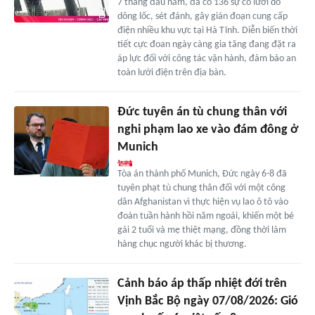
7 tháng đầu năm, đã có 136 sự cố lưới do
dông lốc, sét đánh, gây gián đoạn cung cấp
điện nhiều khu vực tại Hà Tĩnh. Diễn biến thời
tiết cực đoan ngày càng gia tăng đang đặt ra
áp lực đối với công tác vận hành, đảm bảo an
toàn lưới điện trên địa bàn.
Đức tuyên án tù chung thân với
nghi phạm lao xe vào đám đông ở
Munich
Tòa án thành phố Munich, Đức ngày 6-8 đã
tuyên phạt tù chung thân đối với một công
dân Afghanistan vì thực hiện vụ lao ô tô vào
đoàn tuần hành hồi năm ngoái, khiến một bé
gái 2 tuổi và mẹ thiệt mạng, đồng thời làm
hàng chục người khác bị thương.
Cảnh báo áp thấp nhiệt đới trên
Vịnh Bắc Bộ ngày 07/08/2026: Gió