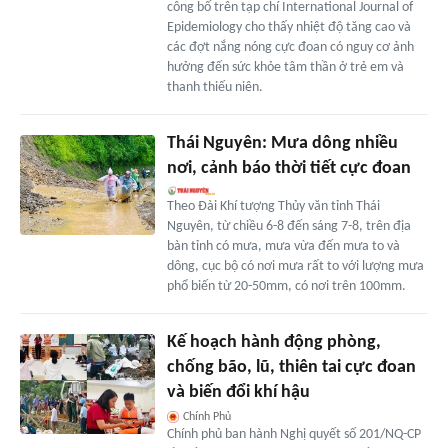
công bố trên tạp chí International Journal of
Epidemiology cho thấy nhiệt độ tăng cao và
các đợt nắng nóng cực đoan có nguy cơ ảnh
hưởng đến sức khỏe tâm thần ở trẻ em và
thanh thiếu niên.
Thái Nguyên: Mưa dông nhiều
nơi, cảnh báo thời tiết cực đoan
Theo Đài Khí tượng Thủy văn tỉnh Thái
Nguyên, từ chiều 6-8 đến sáng 7-8, trên địa
bàn tỉnh có mưa, mưa vừa đến mưa to và
dông, cục bộ có nơi mưa rất to với lượng mưa
phổ biến từ 20-50mm, có nơi trên 100mm.
Kế hoạch hành động phòng,
chống bão, lũ, thiên tai cực đoan
và biến đổi khí hậu
Chính Phủ
Chính phủ ban hành Nghị quyết số 201/NQ-CP