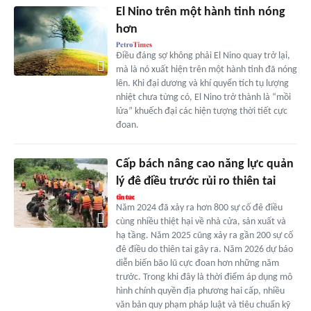
El Nino trên một hành tinh nóng
hơn
Điều đáng sợ không phải El Nino quay trở lại,
mà là nó xuất hiện trên một hành tinh đã nóng
lên. Khi đại dương và khí quyển tích tụ lượng
nhiệt chưa từng có, El Nino trở thành là “mồi
lửa” khuếch đại các hiện tượng thời tiết cực
đoan.
Cấp bách nâng cao năng lực quản
lý đê điều trước rủi ro thiên tai
Năm 2024 đã xảy ra hơn 800 sự cố đê điều
cùng nhiều thiệt hại về nhà cửa, sản xuất và
hạ tầng. Năm 2025 cũng xảy ra gần 200 sự cố
đê điều do thiên tai gây ra. Năm 2026 dự báo
diễn biến bão lũ cực đoan hơn những năm
trước. Trong khi đây là thời điểm áp dụng mô
hình chính quyền địa phương hai cấp, nhiều
văn bản quy phạm pháp luật và tiêu chuẩn kỹ