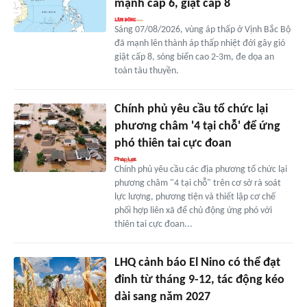
mạnh cấp 6, giật cấp 8
Sáng 07/08/2026, vùng áp thấp ở Vịnh Bắc Bộ
đã mạnh lên thành áp thấp nhiệt đới gây gió
giật cấp 8, sóng biển cao 2-3m, đe dọa an
toàn tàu thuyền.
Chính phủ yêu cầu tổ chức lại
phương châm '4 tại chỗ' để ứng
phó thiên tai cực đoan
Chính phủ yêu cầu các địa phương tổ chức lại
phương châm "4 tại chỗ" trên cơ sở rà soát
lực lượng, phương tiện và thiết lập cơ chế
phối hợp liên xã để chủ động ứng phó với
thiên tai cực đoan...
LHQ cảnh báo El Nino có thể đạt
đỉnh từ tháng 9-12, tác động kéo
dài sang năm 2027