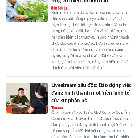
ứng với biến đổi khí hậu
Biến đổi khí hậu đang tác động ngày càng rõ
đến sản xuất nông nghiệp ở Sơn La với các
hiện tượng thời tiết cực đoan, như: Mưa lớn,
nắng nóng kéo dài, hạn hán và rét đậm, rét
hại diễn biến bất thường. Trước những thách
thức đó, các địa phương, hợp tác xã và nông
dân đã chủ động ứng dụng khoa học công
nghệ, cơ giới hóa và chuyển đổi số vào sản
xuất, giảm thiểu rủi ro, nâng cao hiệu quả và
thích ứng với biến đổi khí hậu.
Livestream xấu độc: Báo động việc
đang hình thành một 'nền kinh tế
của sự phẫn nộ'
Ông Nguyễn Ngọc Tuấn, CEO Công ty Cổ phần
Công nghệ và Truyền hình 4.0 cho rằng, điều
đáng lo ngại, là đang hình thành một 'nền kinh
tế của sự phẫn nộ', khi nội dung livestream
càng gây sốc, cực đoan thì càng thu hút nhiều