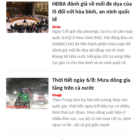
HĐBA đánh giá về mối đe dọa của
IS đối với hòa bình, an ninh quốc
tế
Ngày 5/8 (giờ địa phương), tại trụ sở Liên hợp
quốc (LHQ) ở New York (Mỹ), Hội đồng Bảo an
(HĐBA) LHQ đã tiến hành phiên thảo luận để
đánh giá mối đe dọa dai dẳng mà tổ chức
khủng bố Nhà nước Hồi giáo (IS) tự xưng tiếp
tục gây ra cho hòa bình và an ninh quốc tế.
Thời tiết ngày 6/8: Mưa dông gia
tăng trên cả nước
Theo Trung tâm Dự báo khí tượng thủy văn
quốc gia, thời tiết ngày 6/8 tiếp tục có nhiều
hình thái cực đoan. Mưa dông xuất hiện ở
nhiều khu vực, cục bộ có nơi mưa rất to, kèm
nguy cơ lốc, sét và gió giật mạnh.