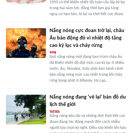
1950 có thể khiến nhiệt độ toàn cầu lập kỷ lục
trong hai năm tới, đồng thời làm gia tăng
nguy cơ hạn hán, lũ lụt và thời tiết cực đoan.
Nắng nóng cực đoan trở lại, châu
Âu báo động đỏ vì nhiệt độ tăng
cao kỷ lục và cháy rừng
Đợt nắng nóng mới đang bao trùm châu Âu
đã khiến nhiệt độ đạt mức cao kỷ lục ở nhiều
nước. Áo, Slovakia, Italy phải ban hành cảnh
báo nắng nóng mức cao nhất trong khi cháy
rừng bùng phát ở Albania, Hy Lạp...
Nắng nóng đang 'vẽ lại' bản đồ du
lịch thế giới
Nắng nóng kéo dài và những đợt thời tiết cực
đoan đang tác động mạnh đến cách nhiều
người lựa chọn kỳ nghỉ. Điều này khiến khí hậu