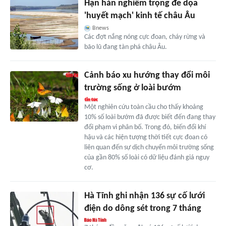
Hạn hán nghiêm trọng đe dọa
'huyết mạch' kinh tế châu Âu
Bnews
Các đợt nắng nóng cực đoan, cháy rừng và
bão lũ đang tàn phá châu Âu.
Cảnh báo xu hướng thay đổi môi
trường sống ở loài bướm
Một nghiên cứu toàn cầu cho thấy khoảng
10% số loài bướm đã được biết đến đang thay
đổi phạm vi phân bố. Trong đó, biến đổi khí
hậu và các hiện tượng thời tiết cực đoan có
liên quan đến sự dịch chuyển môi trường sống
của gần 80% số loài có dữ liệu đánh giá nguy
cơ.
Hà Tĩnh ghi nhận 136 sự cố lưới
điện do dông sét trong 7 tháng