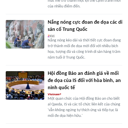
mát mẻ trở thành một lợi thế cạnh tranh mới
của nhiều điểm đến.
Nắng nóng cực đoan đe dọa các di
sản cổ Trung Quốc
Nắng nóng kéo dài và thời tiết cực đoan đang
trở thành mối đe dọa mới đối với nhiều bích
họa, tượng đá và công trình di sản hàng trăm
năm tuổi ở Trung Quốc.
Hội đồng Bảo an đánh giá về mối
đe dọa của IS đối với hòa bình, an
ninh quốc tế
Một quan chức của Hội đồng Bảo an cho biết
al Qaeda, IS và các tổ chức liên kết của chúng
'vẫn không ngừng tự thích ứng và tiếp tục là
mối đe dọa hiện hữu.'