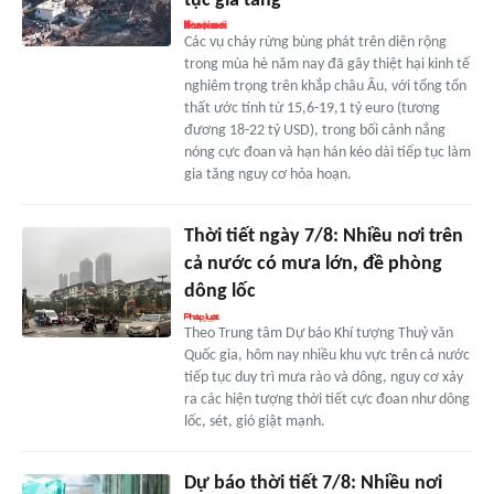
tục gia tăng
Các vụ cháy rừng bùng phát trên diện rộng
trong mùa hè năm nay đã gây thiệt hại kinh tế
nghiêm trọng trên khắp châu Âu, với tổng tổn
thất ước tính từ 15,6-19,1 tỷ euro (tương
đương 18-22 tỷ USD), trong bối cảnh nắng
nóng cực đoan và hạn hán kéo dài tiếp tục làm
gia tăng nguy cơ hỏa hoạn.
Thời tiết ngày 7/8: Nhiều nơi trên
cả nước có mưa lớn, đề phòng
dông lốc
Theo Trung tâm Dự báo Khí tượng Thuỷ văn
Quốc gia, hôm nay nhiều khu vực trên cả nước
tiếp tục duy trì mưa rào và dông, nguy cơ xảy
ra các hiện tượng thời tiết cực đoan như dông
lốc, sét, gió giật mạnh.
Dự báo thời tiết 7/8: Nhiều nơi