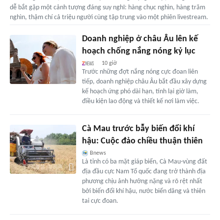
dễ bắt gặp một cảnh tượng đáng suy nghĩ: hàng chục nghìn, hàng trăm
nghìn, thậm chí cả triệu người cùng tập trung vào một phiên livestream.
Doanh nghiệp ở châu Âu lên kế
hoạch chống nắng nóng kỷ lục
10 giờ
Trước những đợt nắng nóng cực đoan liên
tiếp, doanh nghiệp châu Âu bắt đầu xây dựng
kế hoạch ứng phó dài hạn, tính lại giờ làm,
điều kiện lao động và thiết kế nơi làm việc.
Cà Mau trước bẫy biến đổi khí
hậu: Cuộc đảo chiều thuận thiên
Bnews
Là tỉnh có ba mặt giáp biển, Cà Mau-vùng đất
địa đầu cực Nam Tổ quốc đang trở thành địa
phương chịu ảnh hưởng nặng và rõ rệt nhất
bởi biến đổi khí hậu, nước biển dâng và thiên
tai cực đoan.