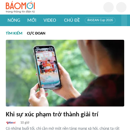
NÓNG
MỚI
VIDEO
CHỦ ĐỀ
#ASEAN Cup 2026
#Trí tuệ nhân tạo
#Mỹ - Iran
#Khám phá Việt Nam
TÌM KIẾM
CỰC ĐOAN
#Khám phá thế giới
Khi sự xúc phạm trở thành giải trí
10 giờ
Có những buổi tối, chỉ cần mở một nền tảng mạng xã hội, chúng ta rất