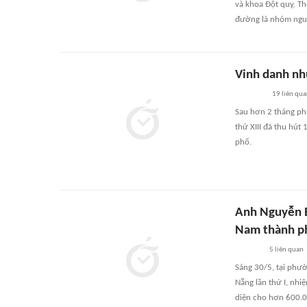
và khoa Đột quỵ. Th
đường là nhóm nguy
Vinh danh nh
19
liên qu
Sau hơn 2 tháng phá
thứ XIII đã thu hút
phố.
Anh Nguyễn B
Nam thành ph
5
liên quan
Sáng 30/5, tại phườ
Nẵng lần thứ I, nhi
diện cho hơn 600.00