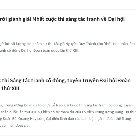
ười giành giải Nhất cuộc thi sáng tác tranh về Đại hội
gờ bởi số lượng tác phẩm dự thi, tác giả Nguyễn Duy Thành còn 'thổi' tinh thần làm
ranh cổ động Đại hội Đoàn toàn quốc lần thứ XIII.
c thi Sáng tác tranh cổ động, tuyên truyền Đại hội Đoàn
 thứ XIII
n
ội, Trung ương Đoàn đã tổ chức Lễ trao giải Cuộc thi Sáng tác tranh cổ động, tuyên
 toàn quốc lần thứ XIII. Sự kiện có sự tham dự của Ủy viên Trung ương Đảng - Bí thư
g Đoàn Bùi Quang Huy cùng đại diện lãnh đạo các ban, bộ, ngành đoàn thể Trung
 cá nhân đoạt giải.