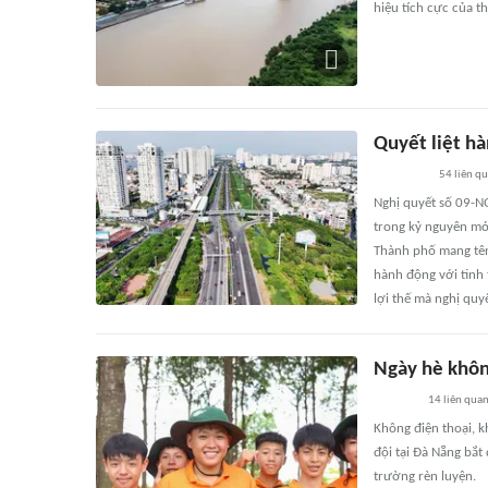
hiệu tích cực của th
Quyết liệt h
54
liên q
Nghị quyết số 09-N
trong kỷ nguyên mớ
Thành phố mang tên
hành động với tinh 
lợi thế mà nghị quyế
Ngày hè không
14
liên qua
Không điện thoại, 
đội tại Đà Nẵng bắt
trường rèn luyện.