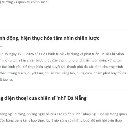
ị trường và quản trị chính sách.
ành động, hiện thực hóa tầm nhìn chiến lược
uan
Q/TW ngày 19-5-2026 của Bộ Chính trị về xây dựng và phát triển TP Hồ Chí Minh
i mở ra tầm nhìn chiến lược thúc đẩy thành phố phát triển toàn diện, xứng tầm
 Bác kính yêu. Để thực hiện Nghị quyết 09, thành phố đã xác định chương trình
thần 'trọng trách, quyết tâm, chuẩn xác, sáng tạo, dũng cảm' nhằm phát huy tối đa
t tạo ra.
 điện thoại của chiến sĩ 'nhí' Đà Nẵng
n
không ngủ nướng, những ngày hè của các chiến sĩ 'nhí' nhập ngũ Học kỳ trong quân
 đầu bằng tiếng kẻng báo thức lúc 5 giờ sáng và những buổi đổ mồ hôi trên thao