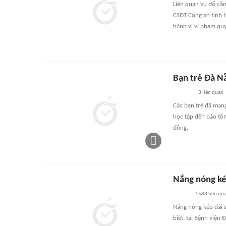
Liên quan vụ đổ cầ
CSĐT Công an tỉnh 
hành vi vi phạm quy
Bạn trẻ Đà Nẵ
3
liên quan
Các bạn trẻ đã mang
học tập đến bảo tồn
đồng.
Nắng nóng kéo
1588
liên qu
Nắng nóng kéo dài s
biệt, tại Bệnh viện