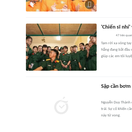
'Chiến sĩ nhí
47
liên qua
Tạm rời xa vòng tay 
Nẵng đang bắt đầu m
giúp các em tôi luy
Sập cần bơm b
Nguyễn Duy Thành đ
trái. Sự cố khiến 
này tử vong.