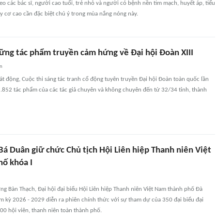
eo các bác sĩ, người cao tuổi, trẻ nhỏ và người có bệnh nền tim mạch, huyết áp, tiểu
 cơ cao cần đặc biệt chú ý trong mùa nắng nóng này.
ững tác phẩm truyền cảm hứng về Đại hội Đoàn XIII
an
t động, Cuộc thi sáng tác tranh cổ động tuyên truyền Đại hội Đoàn toàn quốc lần
 1.852 tác phẩm của các tác giả chuyên và không chuyên đến từ 32/34 tỉnh, thành
á Duân giữ chức Chủ tịch Hội Liên hiệp Thanh niên Việt
ố khóa I
ng Bàn Thạch, Đại hội đại biểu Hội Liên hiệp Thanh niên Việt Nam thành phố Đà
ệm kỳ 2026 - 2029 diễn ra phiên chính thức với sự tham dự của 350 đại biểu đại
0 hội viên, thanh niên toàn thành phố.