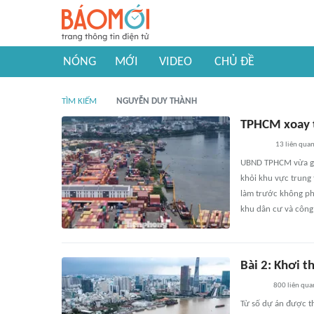
NÓNG
MỚI
VIDEO
CHỦ ĐỀ
TÌM KIẾM
NGUYỄN DUY THÀNH
TPHCM xoay t
13
liên qua
UBND TPHCM vừa gia
khỏi khu vực trung 
làm trước không phả
khu dân cư và công
Bài 2: Khơi t
800
liên qua
Từ số dự án được t