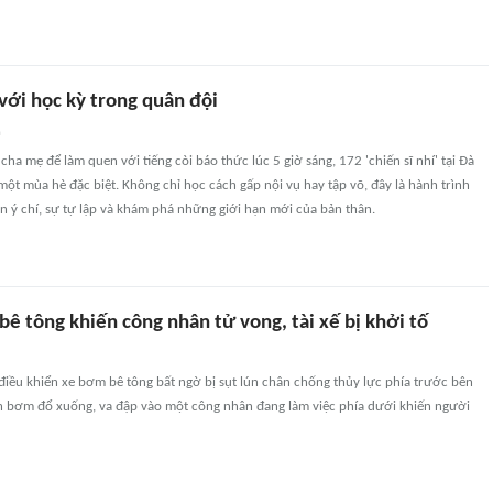
' với học kỳ trong quân đội
n
cha mẹ để làm quen với tiếng còi báo thức lúc 5 giờ sáng, 172 'chiến sĩ nhí' tại Đà
ột mùa hè đặc biệt. Không chỉ học cách gấp nội vụ hay tập võ, đây là hành trình
ện ý chí, sự tự lập và khám phá những giới hạn mới của bản thân.
ê tông khiến công nhân tử vong, tài xế bị khởi tố
iều khiển xe bơm bê tông bất ngờ bị sụt lún chân chống thủy lực phía trước bên
cần bơm đổ xuống, va đập vào một công nhân đang làm việc phía dưới khiến người