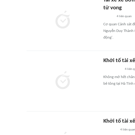
Tài xế xe bơm
tử vong
4
liên quan
Cơ quan Cảnh sát đi
Nguyễn Duy Thành (S
động'.
Khởi tố tài 
4
liên 
Không mở hết chân c
bê tông tại Hà Tĩnh
Khởi tố tài x
4
liên qua