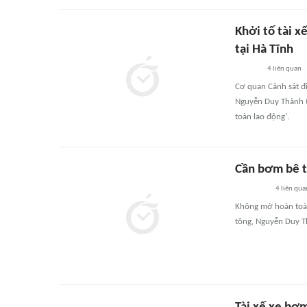
Khởi tố tài 
tại Hà Tĩnh
4
liên quan
Cơ quan Cảnh sát đi
Nguyễn Duy Thành (s
toàn lao động'.
Cần bơm bê tô
4
liên qua
Không mở hoàn toàn
tông, Nguyễn Duy T