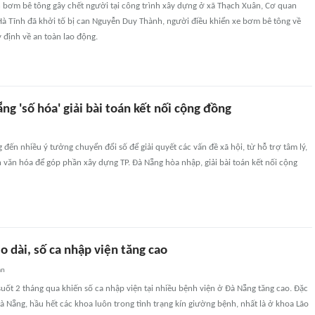
n bơm bê tông gây chết người tại công trình xây dựng ở xã Thạch Xuân, Cơ quan
Hà Tĩnh đã khởi tố bị can Nguyễn Duy Thành, người điều khiển xe bơm bê tông về
 định về an toàn lao động.
ng 'số hóa' giải bài toán kết nối cộng đồng
 đến nhiều ý tưởng chuyển đổi số để giải quyết các vấn đề xã hội, từ hỗ trợ tâm lý,
 văn hóa để góp phần xây dựng TP. Đà Nẵng hòa nhập, giải bài toán kết nối cộng
 dài, số ca nhập viện tăng cao
an
uốt 2 tháng qua khiến số ca nhập viện tại nhiều bệnh viện ở Đà Nẵng tăng cao. Đặc
 Đà Nẵng, hầu hết các khoa luôn trong tình trạng kín giường bệnh, nhất là ở khoa Lão