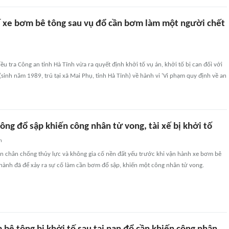
xế xe bơm bê tông sau vụ đổ cần bơm làm một người chết
ều tra Công an tỉnh Hà Tĩnh vừa ra quyết định khởi tố vụ án, khởi tố bị can đối với
inh năm 1989, trú tại xã Mai Phụ, tỉnh Hà Tĩnh) về hành vi 'Vi phạm quy định về an
ng đổ sập khiến công nhân tử vong, tài xế bị khởi tố
n
 chân chống thủy lực và không gia cố nền đất yếu trước khi vận hành xe bơm bê
hành đã để xảy ra sự cố làm cần bơm đổ sập, khiến một công nhân tử vong.