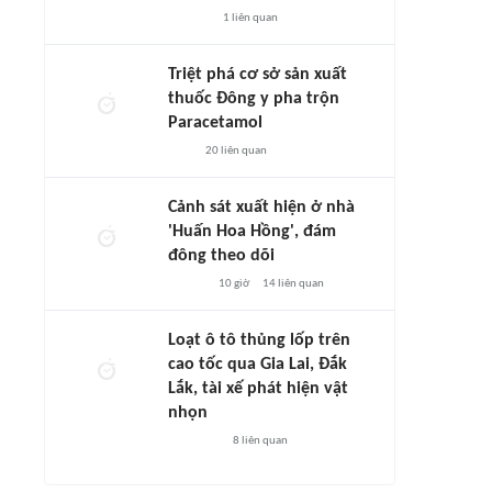
1
liên quan
Triệt phá cơ sở sản xuất
thuốc Đông y pha trộn
Paracetamol
20
liên quan
Cảnh sát xuất hiện ở nhà
'Huấn Hoa Hồng', đám
đông theo dõi
10 giờ
14
liên quan
Loạt ô tô thủng lốp trên
cao tốc qua Gia Lai, Đắk
Lắk, tài xế phát hiện vật
nhọn
8
liên quan