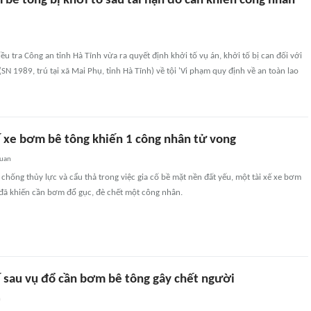
 bê tông bị khởi tố sau tai nạn đổ cần khiến công nhân
ều tra Công an tỉnh Hà Tĩnh vừa ra quyết định khởi tố vụ án, khởi tố bị can đối với
N 1989, trú tại xã Mai Phụ, tỉnh Hà Tĩnh) về tội 'Vi phạm quy định về an toàn lao
xế xe bơm bê tông khiến 1 công nhân tử vong
quan
hống thủy lực và cẩu thả trong việc gia cố bề mặt nền đất yếu, một tài xế xe bơm
 đã khiến cần bơm đổ gục, đè chết một công nhân.
ế sau vụ đổ cần bơm bê tông gây chết người
n