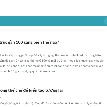
rục gần 100 cảng biển thế nào?
n
o Sở Xây dựng phối hợp Bộ Xây dựng nghiên cứu lộ trình di dời các cảng biển
tâm để giảm ùn tắc giao thông và bảo vệ môi trường. Theo các chuyên gia, việc cần
i là 'bê' cảng đi nơi khác mà phải tổ chức lại dòng hàng, giảm xe container xuyên
 khai phương án sử dụng quỹ đất sau di dời.
hông thể chế để kiến tạo tương lai
n
háo gỡ, hàng trăm nghìn tỷ đồng đã được đưa vào nền kinh tế cho thấy những tín