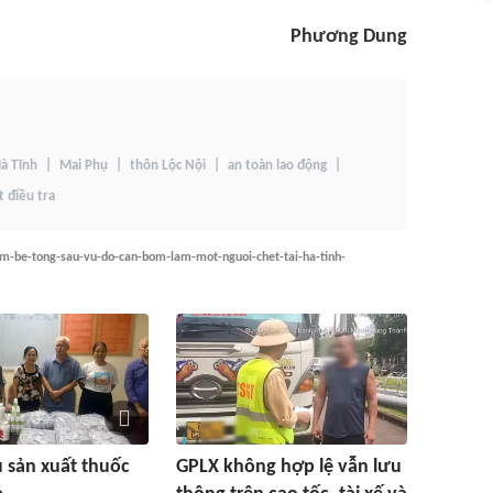
Phương Dung
Hà Tĩnh
Mai Phụ
thôn Lộc Nội
an toàn lao động
 điều tra
om-be-tong-sau-vu-do-can-bom-lam-mot-nguoi-chet-tai-ha-tinh-
ụ sản xuất thuốc
GPLX không hợp lệ vẫn lưu