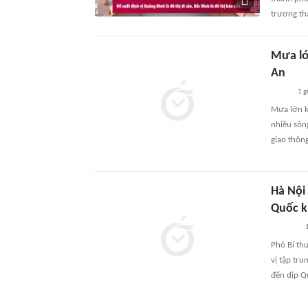
trương th
Mưa lớ
An
1 g
Mưa lớn k
nhiều sông
giao thông
Hà Nội
Quốc k
1
Phó Bí th
vị tập tr
đến dịp Q