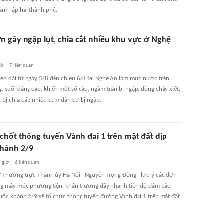
ành lập hai thành phố.
n gây ngập lụt, chia cắt nhiều khu vực ở Nghệ
iờ
7
liên quan
éo dài từ ngày 5/8 đến chiều 6/8 tại Nghệ An làm mực nước trên
, suối dâng cao, khiến một số cầu, ngầm tràn bị ngập, dòng chảy xiết,
 bị chia cắt; nhiều cụm dân cư bị ngập.
 chốt thông tuyến Vành đai 1 trên mặt đất dịp
hánh 2/9
 giờ
6
liên quan
ư Thường trực Thành ủy Hà Nội - Nguyễn Trọng Đông - lưu ý các đơn
ung máy móc phương tiện, khẩn trương đẩy nhanh tiến độ đảm bảo
uốc khánh 2/9 sẽ tổ chức thông tuyến đường Vành đai 1 trên mặt đất.