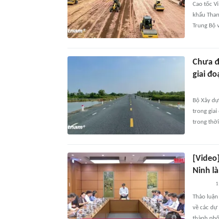
Cao tốc V
khẩu Thanh
Trung Bộ v
Chưa đ
giai đ
Bộ Xây dự
trong giai
trong thời
[Video]
Ninh là
1
Thảo luận
về các dự
thành phố