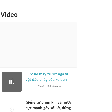
Video
Clip: Xe máy trượt ngã vì
vệt dầu chảy của xe ben
9 giờ
331
liên quan
Giếng tự phun khí và nước
cực mạnh gây xói lở, đứng