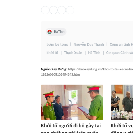
Hà Tĩnh
bơm bê tông
Nguyễn Duy Thành
Công an tỉnh 
khởi tố
Thạch Xuân
Hà Tĩnh
Cơ quan Cảnh sát
Nguồn
Xây Dựng
:
https://baoxaydung.vn/khoi-to-tai-xe-xe-b
192260608102454343.htm
Khởi tố người đi bộ gây tai
Khởi tố v