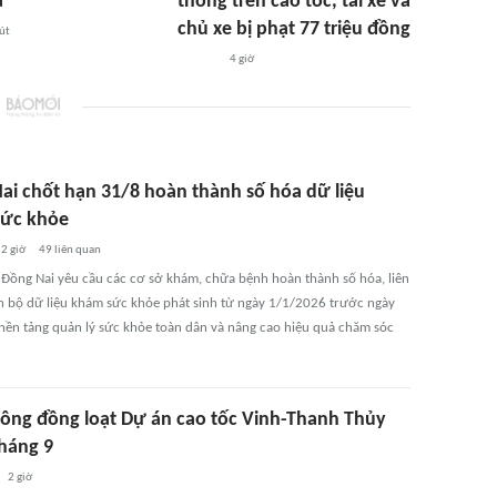
ả
thông trên cao tốc, tài xế và
chủ xe bị phạt 77 triệu đồng
út
4 giờ
ai chốt hạn 31/8 hoàn thành số hóa dữ liệu
ức khỏe
2 giờ
49
liên quan
P Đồng Nai yêu cầu các cơ sở khám, chữa bệnh hoàn thành số hóa, liên
n bộ dữ liệu khám sức khỏe phát sinh từ ngày 1/1/2026 trước ngày
 nền tảng quản lý sức khỏe toàn dân và nâng cao hiệu quả chăm sóc
 công đồng loạt Dự án cao tốc Vinh-Thanh Thủy
tháng 9
2 giờ