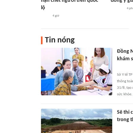
nạn chết người trên quốc
đông y gi
lộ
4 ph
4 giờ
Tin nóng
Đồng N
khám s
Sở Y tế T
thông toà
31/8, tạo
sức khỏe.
Sẽ thi
trong 