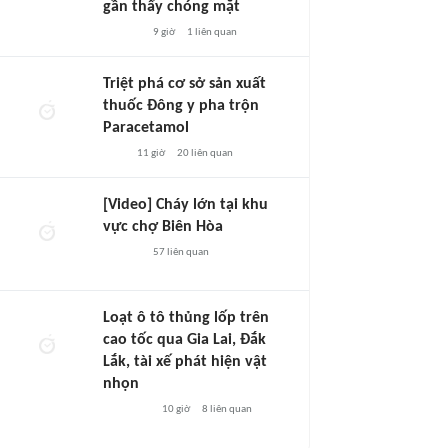
gần thấy chóng mặt
9 giờ
1
liên quan
Triệt phá cơ sở sản xuất
thuốc Đông y pha trộn
Paracetamol
11 giờ
20
liên quan
[Video] Cháy lớn tại khu
vực chợ Biên Hòa
57
liên quan
Loạt ô tô thủng lốp trên
cao tốc qua Gia Lai, Đắk
Lắk, tài xế phát hiện vật
nhọn
10 giờ
8
liên quan