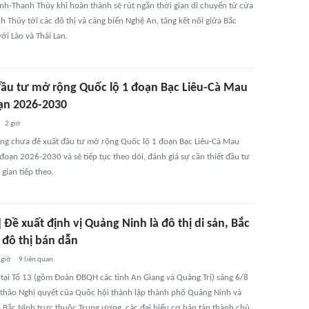
inh-Thanh Thủy khi hoàn thành sẽ rút ngắn thời gian di chuyển từ cửa
 Thủy tới các đô thị và cảng biển Nghệ An, tăng kết nối giữa Bắc
ới Lào và Thái Lan.
ầu tư mở rộng Quốc lộ 1 đoạn Bạc Liêu-Cà Mau
oạn 2026-2030
2 giờ
ng chưa đề xuất đầu tư mở rộng Quốc lộ 1 đoạn Bạc Liêu-Cà Mau
 đoạn 2026-2030 và sẽ tiếp tục theo dõi, đánh giá sự cần thiết đầu tư
 gian tiếp theo.
 Đề xuất định vị Quảng Ninh là đô thị di sản, Bắc
 đô thị bán dẫn
 giờ
9
liên quan
 tại Tổ 13 (gồm Đoàn ĐBQH các tỉnh An Giang và Quảng Trị) sáng 6/8
 thảo Nghị quyết của Quốc hội thành lập thành phố Quảng Ninh và
 Bắc Ninh trực thuộc Trung ương, các đại biểu cơ bản tán thành chủ