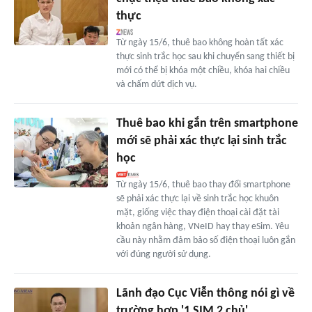
thực
Từ ngày 15/6, thuê bao không hoàn tất xác
thực sinh trắc học sau khi chuyển sang thiết bị
mới có thể bị khóa một chiều, khóa hai chiều
và chấm dứt dịch vụ.
Thuê bao khi gắn trên smartphone
mới sẽ phải xác thực lại sinh trắc
học
Từ ngày 15/6, thuê bao thay đổi smartphone
sẽ phải xác thực lại về sinh trắc học khuôn
mặt, giống việc thay điện thoại cài đặt tài
khoản ngân hàng, VNeID hay thay eSim. Yêu
cầu này nhằm đảm bảo số điện thoại luôn gắn
với đúng người sử dụng.
Lãnh đạo Cục Viễn thông nói gì về
trường hợp '1 SIM 2 chủ'