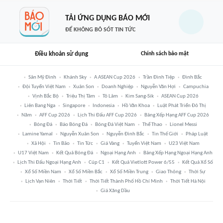
TẢI ỨNG DỤNG BÁO MỚI
ĐỂ KHÔNG BỎ SÓT TIN TỨC
Điều khoản sử dụng
Chính sách bảo mật
Sân Mỹ Đình
Khánh Sky
A ASEAN Cup 2026
Trần Đình Tiệp
Đình Bắc
Đội Tuyển Việt Nam
Xuân Son
Doanh Nghiệp
Nguyễn Văn Hợi
Campuchia
Vịnh Bắc Bộ
Triệu Thị Tâm
Tô Lâm
Kim Sang-Sik
ASEAN Cup 2026
Liên Bang Nga
Singapore
Indonesia
Hồ Văn Khoa
Luật Phát Triển Đô Thị
Năm
AFF Cup 2026
Lịch Thi Đấu AFF Cup 2026
Bảng Xếp Hạng AFF Cup 2026
Bóng Đá
Báo Bóng Đá
Bóng Đá Việt Nam
Thể Thao
Lionel Messi
Lamine Yamal
Nguyễn Xuân Son
Nguyễn Đình Bắc
Tin Thế Giới
Pháp Luật
Xã Hội
Tin Bão
Tin Tức
Giá Vàng
Tuyển Việt Nam
U23 Việt Nam
U17 Việt Nam
Kết Quả Bóng Đá
Ngoại Hạng Anh
Bảng Xếp Hạng Ngoại Hạng Anh
Lịch Thi Đấu Ngoại Hạng Anh
Cúp C1
Kết Quả Vietlott Power 6/55
Kết Quả Xổ Số
Xổ Số Miền Nam
Xổ Số Miền Bắc
Xổ Số Miền Trung
Giao Thông
Thời Sự
Lịch Vạn Niên
Thời Tiết
Thời Tiết Thành Phố Hồ Chí Minh
Thời Tiết Hà Nội
Giá Xăng Dầu