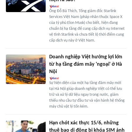
Ông Đỗ Bá Thích, Tổng giám đốc Starlink
Services Việt Nam (pháp nhân thuộc Space X
của tỷ phú Elon Musk) cho biết, hiện đang
chuẩn bị hạ tầng để cung cấp dịch vụ Internet
vệ tinh Starlink và chưa tiết lộ thời điểm cung
cấp dịch vụ này ở Việt Nam.
Doanh nghiệp Việt hưởng lợi lớn
từ hạ tầng đám mây 'ngoại' ở Hà
Nội
Sự hiện diện của một hạ tầng đám mây mới
tại Hà Nội giúp doanh nghiệp Việt có thể lưu
trữ và xử lý dữ liệu ngay trong nước, giảm
thiểu nhu cầu tự đầu tư và vận hành hệ thống
máy chủ vật lý tốn kém.
Hạn chót xác thực 15/6, những
thuê bao di động bị khóa SIM ảnh