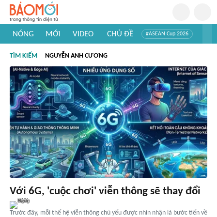
NÓNG
MỚI
VIDEO
CHỦ ĐỀ
#ASEAN Cup 2026
#Trí tuệ nhân tạo
#Mỹ - Iran
#Khám phá Việt Nam
TÌM KIẾM
NGUYỄN ANH CƯƠNG
#Khám phá thế giới
Với 6G, 'cuộc chơi' viễn thông sẽ thay đổi
Trước đây, mỗi thế hệ viễn thông chủ yếu được nhìn nhận là bước tiến về