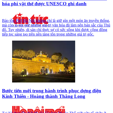
hóa phi vật thể được UNESCO ghi danh
Bảo tồn Phở Hà Nội không chỉ là giữ gìn một món ăn truyền thống,
mà còn là gìn giữ những giá trị văn hóa đã làm nên bản sắc của Thủ
đô. Tuy nhiên, di sản chỉ thực sự có sức sống khi được cộng đồng
tiếp tục sáng tạo trên nền tảng tôn trọng những giá trị gốc.
Bước tiến mới trong hành trình phục dựng điện
Kính Thiên - Hoàng thành Thăng Long