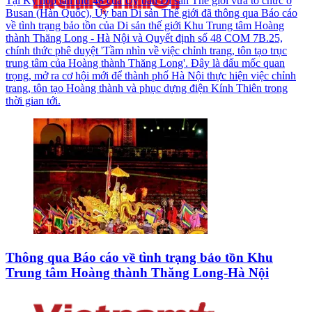
Tại Kỳ họp lần thứ 48 của Ủy ban Di sản Thế giới vừa tổ chức ở
Busan (Hàn Quốc), Ủy ban Di sản Thế giới đã thông qua Báo cáo
về tình trạng bảo tồn của Di sản thế giới Khu Trung tâm Hoàng
thành Thăng Long - Hà Nội và Quyết định số 48 COM 7B.25,
chính thức phê duyệt 'Tầm nhìn về việc chỉnh trang, tôn tạo trục
trung tâm của Hoàng thành Thăng Long'. Đây là dấu mốc quan
trọng, mở ra cơ hội mới để thành phố Hà Nội thực hiện việc chỉnh
trang, tôn tạo Hoàng thành và phục dựng điện Kính Thiên trong
thời gian tới.
Thông qua Báo cáo về tình trạng bảo tồn Khu
Trung tâm Hoàng thành Thăng Long-Hà Nội