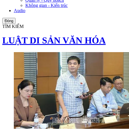
Quản lý - Quy hoạch
Không gian - Kiến trúc
Audio
Đóng
TÌM KIẾM
LUẬT DI SẢN VĂN HÓA