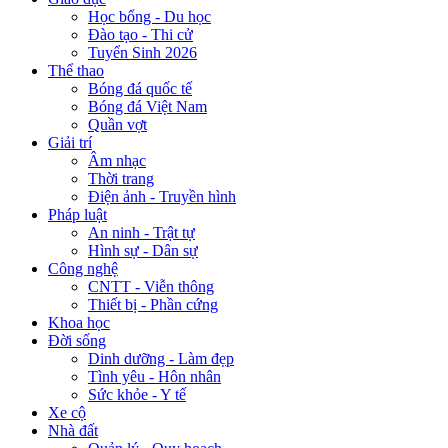
Học bổng - Du học
Đào tạo - Thi cử
Tuyển Sinh 2026
Thể thao
Bóng đá quốc tế
Bóng đá Việt Nam
Quần vợt
Giải trí
Âm nhạc
Thời trang
Điện ảnh - Truyền hình
Pháp luật
An ninh - Trật tự
Hình sự - Dân sự
Công nghệ
CNTT - Viễn thông
Thiết bị - Phần cứng
Khoa học
Đời sống
Dinh dưỡng - Làm đẹp
Tình yêu - Hôn nhân
Sức khỏe - Y tế
Xe cộ
Nhà đất