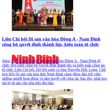
Liên Chi hội Di sản văn hóa Đông A - Nam Định
công bố quyết định thành lập, kiện toàn tổ chức
Sáng 19/7, Liên Chi hội Di sản văn hóa Đông A - Nam Định tổ
chức Hội nghị công bố Quyết định thành lập và kiện toàn công tác
tổ chức Liên Chi hội. Dự hội nghị có ông Nguyễn Đức Long, Chủ
tịch Hội Di sản văn hóa tỉnh Ninh Bình cùng đông đảo hội viên,
những người hoạt động và tâm huyết với công tác bảo tồn, phát huy
giá trị di sản văn hóa trên địa bàn.