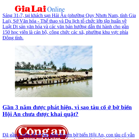
Sáng 31-7, tại khách sạn Hải Âu (phường Quy Nhơn Nam, tỉnh Gia
Lai), Sở Văn hóa - Thể thao và Du lịch tổ chức lớp tập huấn về
Luật Di sản văn hóa và các văn bản hướng dẫn thi hành cho gần
150 học viên là cán bộ, công chức các xã, phường khu vực phía
Đông tỉnh.
Gần 3 năm được phát hiện, vì sao tàu cổ ở bờ biển
Hội An chưa được khai quật?
Đã gần 3 năm kể từ khi phát lộ trên bờ biển Hội An, con tàu cổ vẫn