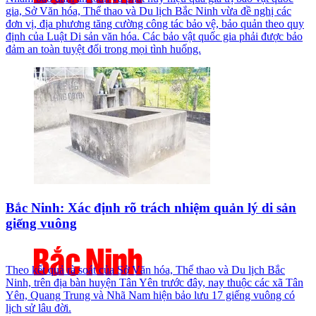
gia, Sở Văn hóa, Thể thao và Du lịch Bắc Ninh vừa đề nghị các
đơn vị, địa phương tăng cường công tác bảo vệ, bảo quản theo quy
định của Luật Di sản văn hóa. Các bảo vật quốc gia phải được bảo
đảm an toàn tuyệt đối trong mọi tình huống.
Bắc Ninh: Xác định rõ trách nhiệm quản lý di sản
giếng vuông
Theo kết quả rà soát của Sở Văn hóa, Thể thao và Du lịch Bắc
Ninh, trên địa bàn huyện Tân Yên trước đây, nay thuộc các xã Tân
Yên, Quang Trung và Nhã Nam hiện bảo lưu 17 giếng vuông có
lịch sử lâu đời.