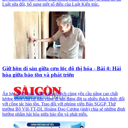
Luật sửa đổi, bổ sung một số điều của Luật Kiến trúc.
Giữ hồn di sản giữa cơn lốc đô thị hóa - Bài 4: Hài
hòa giữa bảo tồn và phát triển
Áp lực đô thị hóa, phát triển du lịch cùng yêu cầu nâng cao chất
lượng sống của cư dân vùng di sản đang đặt ra nhiều thách thức đối
với công tác bảo tồn. Trao đổi với phóng viên Báo SGGP, Thứ
trưởng Bộ VH-TT-DL Hoàng Đạo Cương (ảnh) chia sẻ những định
hướng nhằm hài hòa giữa bảo tồn và phát triển.