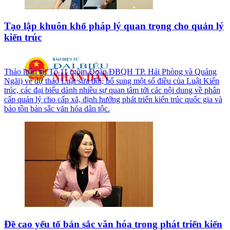
Tạo lập khuôn khổ pháp lý quan trọng cho quản lý
kiến trúc
Thảo luận tại Tổ 11 (gồm Đoàn ĐBQH TP. Hải Phòng và Quảng
Ngãi) về dự thảo Luật sửa đổi, bổ sung một số điều của Luật Kiến
trúc, các đại biểu dành nhiều sự quan tâm tới các nội dung về phân
cấp quản lý cho cấp xã, định hướng phát triển kiến trúc quốc gia và
bảo tồn bản sắc văn hóa dân tộc.
Đề cao yếu tố bản sắc văn hóa trong phát triển kiến