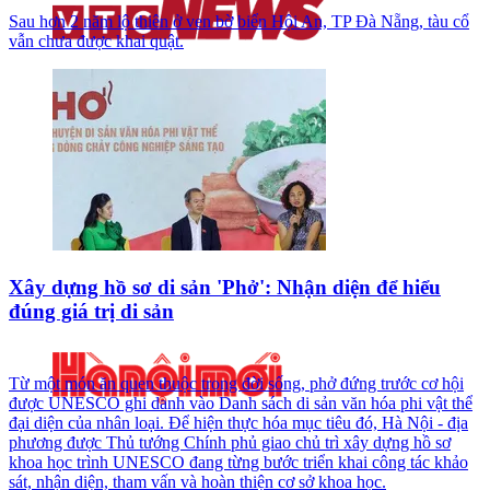
Sau hơn 2 năm lộ thiên ở ven bờ biển Hội An, TP Đà Nẵng, tàu cổ
vẫn chưa được khai quật.
Xây dựng hồ sơ di sản 'Phở': Nhận diện để hiểu
đúng giá trị di sản
Từ một món ăn quen thuộc trong đời sống, phở đứng trước cơ hội
được UNESCO ghi danh vào Danh sách di sản văn hóa phi vật thể
đại diện của nhân loại. Để hiện thực hóa mục tiêu đó, Hà Nội - địa
phương được Thủ tướng Chính phủ giao chủ trì xây dựng hồ sơ
khoa học trình UNESCO đang từng bước triển khai công tác khảo
sát, nhận diện, tham vấn và hoàn thiện cơ sở khoa học.