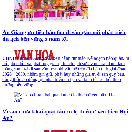
An Giang ưu tiên bảo tồn di sản gắn với phát triển
du lịch bền vững 5 năm tới
UBND tỉnh An Giang vừa ban hành dự thảo Kế hoạch bảo quản, tu
bổ, phục hồi và phát huy giá trị di tích lịch sử - văn hóa, danh lam
thắng cảnh và di sản văn hóa phi vật thể trên địa bàn tỉnh giai đoạn
2026 - 2030, nhằm gìn giữ, phát huy những giá trị di sản quý báu,
đồng thời tạo động lực phát triển du lịch và kinh tế - xã hội theo
hướng bền vững.
Vì sao chưa khai quật tàu cổ lộ thiên ở ven biển Hội
An?