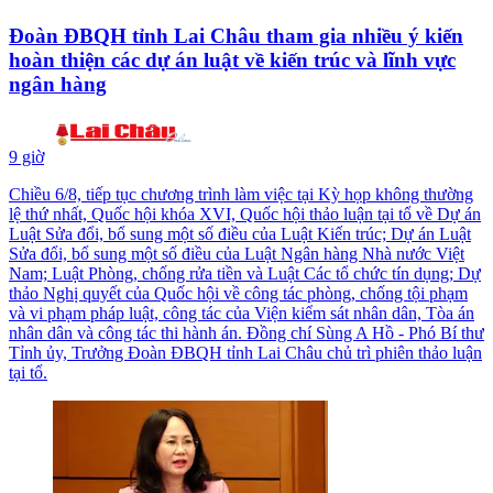
Đoàn ĐBQH tỉnh Lai Châu tham gia nhiều ý kiến
hoàn thiện các dự án luật về kiến trúc và lĩnh vực
ngân hàng
9 giờ
Chiều 6/8, tiếp tục chương trình làm việc tại Kỳ họp không thường
lệ thứ nhất, Quốc hội khóa XVI, Quốc hội thảo luận tại tổ về Dự án
Luật Sửa đổi, bổ sung một số điều của Luật Kiến trúc; Dự án Luật
Sửa đổi, bổ sung một số điều của Luật Ngân hàng Nhà nước Việt
Nam; Luật Phòng, chống rửa tiền và Luật Các tổ chức tín dụng; Dự
thảo Nghị quyết của Quốc hội về công tác phòng, chống tội phạm
và vi phạm pháp luật, công tác của Viện kiểm sát nhân dân, Tòa án
nhân dân và công tác thi hành án. Đồng chí Sùng A Hồ - Phó Bí thư
Tỉnh ủy, Trưởng Đoàn ĐBQH tỉnh Lai Châu chủ trì phiên thảo luận
tại tổ.