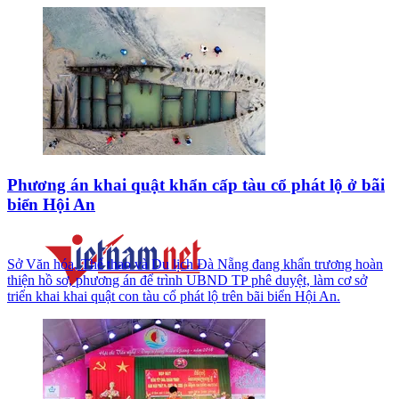
Phương án khai quật khẩn cấp tàu cổ phát lộ ở bãi
biển Hội An
Sở Văn hóa, Thể thao và Du lịch Đà Nẵng đang khẩn trương hoàn
thiện hồ sơ, phương án để trình UBND TP phê duyệt, làm cơ sở
triển khai khai quật con tàu cổ phát lộ trên bãi biển Hội An.