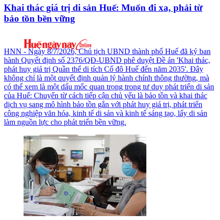
Khai thác giá trị di sản Huế: Muốn đi xa, phải từ
bảo tồn bền vững
HNN - Ngày 8/7/2026, Chủ tịch UBND thành phố Huế đã ký ban
hành Quyết định số 2376/QĐ-UBND phê duyệt Đề án 'Khai thác,
phát huy giá trị Quần thể di tích Cố đô Huế đến năm 2035'. Đây
không chỉ là một quyết định quản lý hành chính thông thường, mà
có thể xem là một dấu mốc quan trọng trong tư duy phát triển di sản
của Huế: Chuyển từ cách tiếp cận chủ yếu là bảo tồn và khai thác
dịch vụ sang mô hình bảo tồn gắn với phát huy giá trị, phát triển
công nghiệp văn hóa, kinh tế di sản và kinh tế sáng tạo, lấy di sản
làm nguồn lực cho phát triển bền vững.