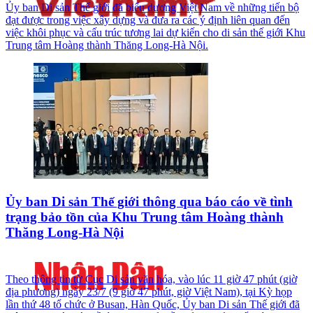
Ủy ban Di sản Thế giới đã biểu dương Việt Nam về những tiến bộ
đạt được trong việc xây dựng và đưa ra các ý định liên quan đến
việc khôi phục và cấu trúc tương lai dự kiến cho di sản thế giới Khu
Trung tâm Hoàng thành Thăng Long-Hà Nội.
Ủy ban Di sản Thế giới thông qua báo cáo về tình
trạng bảo tồn của Khu Trung tâm Hoàng thành
Thăng Long-Hà Nội
Theo thông tin từ Cục Di sản văn hóa, vào lúc 11 giờ 47 phút (giờ
địa phương) ngày 23/7 (9 giờ 47 phút, giờ Việt Nam), tại Kỳ họp
lần thứ 48 tổ chức ở Busan, Hàn Quốc, Ủy ban Di sản Thế giới đã