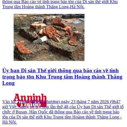
thông qua Báo cáo về tình trạng bảo tồn của Di sản thế giới Khu
Trung tâm Hoàng thành Thăng Long-Hà Nội.
Ủy ban Di sản Thế giới thông qua báo cáo về tình
trạng bảo tồn Khu Trung tâm Hoàng thành Thăng
Long
Vào lúc 11h47 (giờ địa phương) ngày 23 tháng 7 năm 2026 (9h47
giờ Việt Nam), tại Kỳ họp lần thứ 48 của Ủy ban Di sản Thế giới tổ
chức ở Busan, Hàn Quốc đã thông qua Báo cáo về tình trạng bảo
tồn của Di sản thế giới Khu Trung tâm Hoàng thành Thăng Long -
Hà Nội.