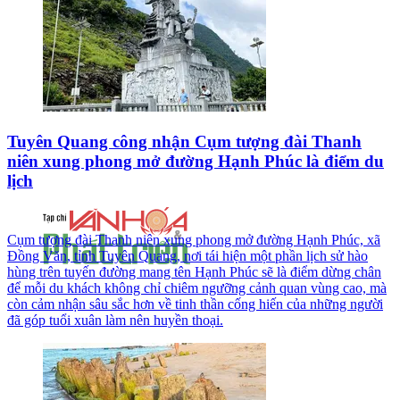
Tuyên Quang công nhận Cụm tượng đài Thanh
niên xung phong mở đường Hạnh Phúc là điểm du
lịch
Cụm tượng đài Thanh niên xung phong mở đường Hạnh Phúc, xã
Đồng Văn, tỉnh Tuyên Quang, nơi tái hiện một phần lịch sử hào
hùng trên tuyến đường mang tên Hạnh Phúc sẽ là điểm dừng chân
để mỗi du khách không chỉ chiêm ngưỡng cảnh quan vùng cao, mà
còn cảm nhận sâu sắc hơn về tinh thần cống hiến của những người
đã góp tuổi xuân làm nên huyền thoại.