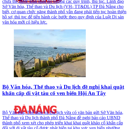
chưa thể được khai quật do vướng các quy trình, thủ tục. Lãnh đạo
Sở Văn hóa, Thể thao và Du lịch (VH- TT&DL) TP Đà Nẵng cho
biết, cơ quan chức năng thành phố vẫn đang phải tiếp tục hoàn thiện
hồ sơ, thủ tục để tiến hành các bước theo quy định của Luật Di sản
văn hóa mới có hiệu lực.
Bộ Văn hóa, Thể thao và Du lịch đề nghị khai quật
khẩn cấp di vật tàu cổ ven biển Hội An Tây
Bộ Văn hóa, Thể thao và Du lịch vừa có văn bản gửi Sở Văn hóa,
Thể thao và Du lịch thành phố Đà Nẵng đề nghị báo cáo UBND
thành phố xem xét cho phép triển khai khai quật khảo cổ khẩn cấp
đối với di vật tàu cổ được phát hiện tại khu vực ven biển phường