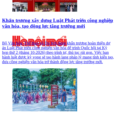
Khẩn trương xây dựng Luật Phát triển công nghiệp
văn hóa, tạo động lực tăng trưởng mới
Bộ Văn hóa, Thể thao và Du lịch đang khẩn trương hoàn thiện dự
án Luật Phát triển công nghiệp văn hóa để trình Quốc hội tại Kỳ
họp thứ 2 (tháng 10-2026) theo trình tự, thủ tục rút gọn. Việc ban
hành luật được kỳ vọng sẽ tạo hành lang pháp lý mang tính kiến tạo,
đưa công nghiệp văn hóa trở thành động lực tăng trưởng mới.