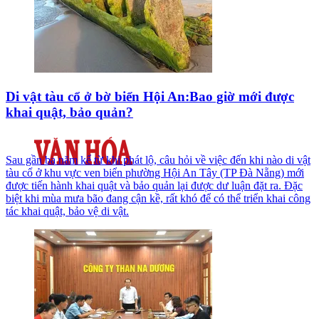
Di vật tàu cổ ở bờ biển Hội An:Bao giờ mới được
khai quật, bảo quản?
Sau gần ba năm kể từ khi phát lộ, câu hỏi về việc đến khi nào di vật
tàu cổ ở khu vực ven biển phường Hội An Tây (TP Đà Nẵng) mới
được tiến hành khai quật và bảo quản lại được dư luận đặt ra. Đặc
biệt khi mùa mưa bão đang cận kề, rất khó để có thể triển khai công
tác khai quật, bảo vệ di vật.