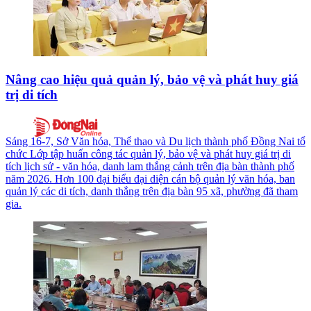
Nâng cao hiệu quả quản lý, bảo vệ và phát huy giá
trị di tích
Sáng 16-7, Sở Văn hóa, Thể thao và Du lịch thành phố Đồng Nai tổ
chức Lớp tập huấn công tác quản lý, bảo vệ và phát huy giá trị di
tích lịch sử - văn hóa, danh lam thắng cảnh trên địa bàn thành phố
năm 2026. Hơn 100 đại biểu đại diện cán bộ quản lý văn hóa, ban
quản lý các di tích, danh thắng trên địa bàn 95 xã, phường đã tham
gia.