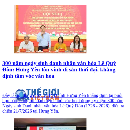
300 năm ngày sinh danh nhân văn hóa Lê Quý
Đôn: Hưng Yên tôn vinh di sản thời đại, khẳng
định tầm vóc văn hóa
Đây là nội dung được UBND tỉnh Hưng Yên khẳng định tại buổi
họp báo, công bố toàn diện chuỗi các hoạt động kỷ niệm 300 năm
Ngày sinh Danh nhân văn hóa Lê Quý Đôn (1726 - 2026), diễn ra
chiều 21/7/2026 tại Hưng Yên.