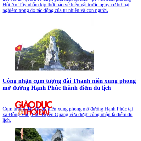
Hội An Tây nhằm kịp thời bảo vệ hiện vật trước nguy cơ hư hại
nghiêm trọng do tác động của tự nhiên và con người.
Công nhận cụm tượng đài Thanh niên xung phong
mở đường Hạnh Phúc thành điểm du lịch
Cụm tượng đài Thanh niên xung phong mở đường Hạnh Phúc tại
xã Đồng Văn, tỉnh Tuyên Quang vừa được công nhận là điểm du
lịch.