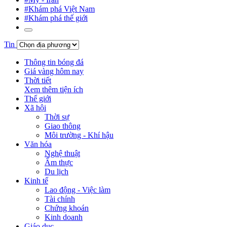
#Khám phá Việt Nam
#Khám phá thế giới
Tin
Thông tin bóng đá
Giá vàng hôm nay
Thời tiết
Xem thêm tiện ích
Thế giới
Xã hội
Thời sự
Giao thông
Môi trường - Khí hậu
Văn hóa
Nghệ thuật
Ẩm thực
Du lịch
Kinh tế
Lao động - Việc làm
Tài chính
Chứng khoán
Kinh doanh
Giáo dục