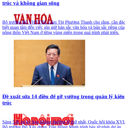
trúc và không gian sống
Bộ trưởng Bộ VHTTDL Lâm Thị Phương Thanh cho rằng, cần đặc
biệt quan tâm đến việc gìn giữ bản sắc văn hóa và bản sắc riêng của
nông thôn Việt Nam ở từng vùng miền trong quá trình phát triển.
Đề xuất sửa 14 điều để gỡ vướng trong quản lý kiến
trúc
Sáng 5-8, tại kỳ họp không thường lệ thứ nhất, Quốc hội khóa XVI,
Bộ trưởng Bộ Xây dựng Trần Hồng Minh trình bày tờ trình dự án