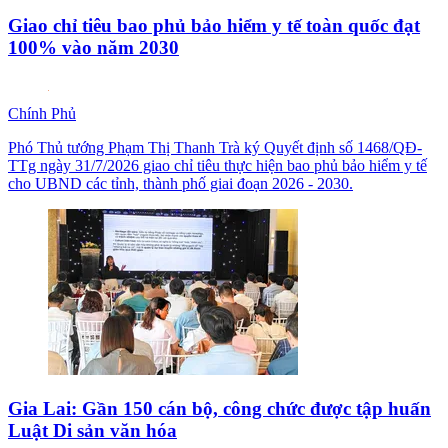
Giao chỉ tiêu bao phủ bảo hiểm y tế toàn quốc đạt
100% vào năm 2030
Chính Phủ
Phó Thủ tướng Phạm Thị Thanh Trà ký Quyết định số 1468/QĐ-
TTg ngày 31/7/2026 giao chỉ tiêu thực hiện bao phủ bảo hiểm y tế
cho UBND các tỉnh, thành phố giai đoạn 2026 - 2030.
Gia Lai: Gần 150 cán bộ, công chức được tập huấn
Luật Di sản văn hóa