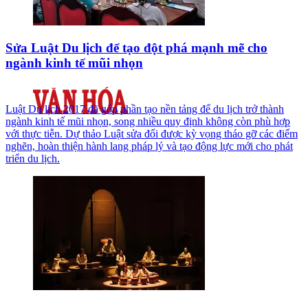
Sửa Luật Du lịch để tạo đột phá mạnh mẽ cho
ngành kinh tế mũi nhọn
Luật Du lịch 2017 đã góp phần tạo nền tảng để du lịch trở thành
ngành kinh tế mũi nhọn, song nhiều quy định không còn phù hợp
với thực tiễn. Dự thảo Luật sửa đổi được kỳ vọng tháo gỡ các điểm
nghẽn, hoàn thiện hành lang pháp lý và tạo động lực mới cho phát
triển du lịch.