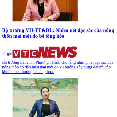
Bộ trưởng VH-TT&DL: Nhiều nét đặc sắc của nông
thôn mai một do bê tông hóa
11 giờ
Bộ trưởng Lâm Thị Phương Thanh cho rằng những nét đặc sắc của
nông thôn có dấu hiệu mai một do xu hướng xây dựng đại trà, rập
khuôn theo hướng bê tông hóa.