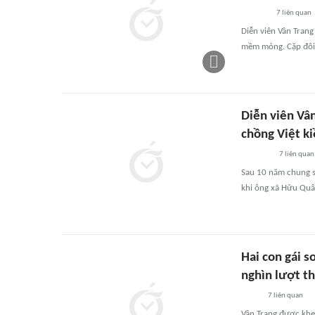
7
liên quan
Diễn viên Vân Tran
mềm mỏng. Cặp đôi 
Diễn viên Vâ
chồng Việt k
7
liên quan
Sau 10 năm chung s
khi ông xã Hữu Quân 
Hai con gái s
nghìn lượt th
7
liên quan
Vân Trang được khe