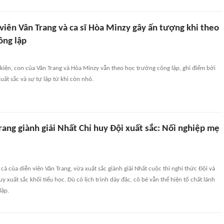
viên Vân Trang và ca sĩ Hòa Minzy gây ấn tượng khi theo
ông lập
 kiện, con của Vân Trang và Hòa Minzy vẫn theo học trường công lập, ghi điểm bởi
uất sắc và sự tự lập từ khi còn nhỏ.
rang giành giải Nhất Chỉ huy Đội xuất sắc: Nối nghiệp mẹ
cả của diễn viên Vân Trang, vừa xuất sắc giành giải Nhất cuộc thi nghi thức Đội và
y xuất sắc khối tiểu học. Dù có lịch trình dày đặc, cô bé vẫn thể hiện tố chất lãnh
lập.