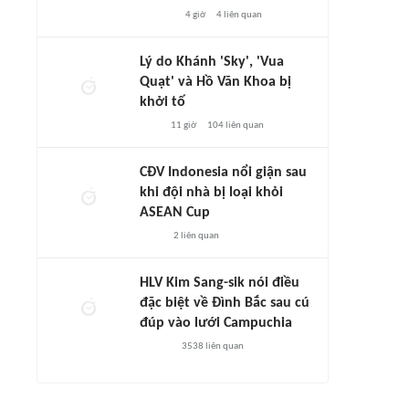
4 giờ
4
liên quan
Lý do Khánh 'Sky', 'Vua
Quạt' và Hồ Văn Khoa bị
khởi tố
11 giờ
104
liên quan
CĐV Indonesia nổi giận sau
khi đội nhà bị loại khỏi
ASEAN Cup
2
liên quan
HLV Kim Sang-sik nói điều
đặc biệt về Đình Bắc sau cú
đúp vào lưới Campuchia
3538
liên quan