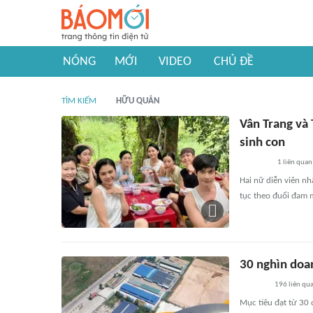
NÓNG
MỚI
VIDEO
CHỦ ĐỀ
TÌM KIẾM
HỮU QUÂN
Vân Trang và
sinh con
1
liên quan
Hai nữ diễn viên nh
tục theo đuổi đam 
30 nghìn doa
196
liên qu
Mục tiêu đạt từ 30