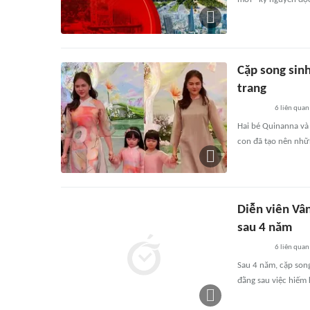
Cặp song sinh
trang
6
liên quan
Hai bé Quinanna và 
con đã tạo nên nhữ
Diễn viên Vâ
sau 4 năm
6
liên quan
Sau 4 năm, cặp song
đằng sau việc hiếm 