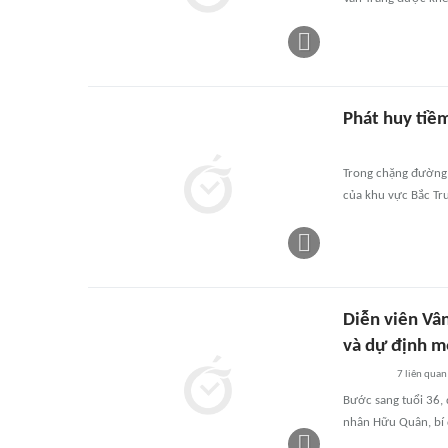
Phát huy tiềm
Trong chặng đường t
của khu vực Bắc Tru
Diễn viên Vâ
và dự định m
7
liên quan
Bước sang tuổi 36,
nhân Hữu Quân, bí q