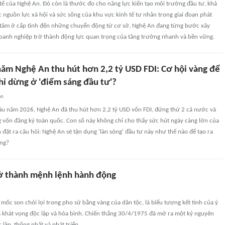
h tế của Nghệ An. Đó còn là thước đo cho năng lực kiến tạo môi trường đầu tư, khả
 nguồn lực xã hội và sức sống của khu vực kinh tế tư nhân trong giai đoạn phát
t tâm ở cấp tỉnh đến những chuyển động từ cơ sở, Nghệ An đang từng bước xây
oanh nghiệp trở thành động lực quan trọng của tăng trưởng nhanh và bền vững.
năm Nghệ An thu hút hơn 2,2 tỷ USD FDI: Cơ hội vàng để
hỉ dừng ở 'điểm sáng đầu tư'?
an
đầu năm 2026, Nghệ An đã thu hút hơn 2,2 tỷ USD vốn FDI, đứng thứ 2 cả nước và
 vốn đăng ký toàn quốc. Con số này không chỉ cho thấy sức hút ngày càng lớn của
đặt ra câu hỏi: Nghệ An sẽ tận dụng 'làn sóng' đầu tư này như thế nào để tạo ra
ững?
trở thành mệnh lệnh hành động
n
 mốc son chói lọi trong pho sử bằng vàng của dân tộc, là biểu tượng kết tinh của ý
a khát vọng độc lập và hòa bình. Chiến thắng 30/4/1975 đã mở ra một kỷ nguyên
 lập, thống nhất và phát triển.