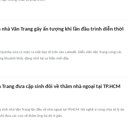
 nhà Vân Trang gây ấn tượng khi lần đầu trình diễn thời
Quinita vừa có màn ra mắt dạn dĩ trên sàn catwalk. Diễn viên Vân Trang cùng các
ng khoảnh khắc đáng nhớ tại sự kiện mới đây.
n Trang đưa cặp sinh đôi về thăm nhà ngoại tại TP.HCM
 sinh nhà Vân Trang lần đầu về nhà ngoại tại TP.HCM. Nữ nghệ sĩ cũng chia sẻ lý do
khi đưa các con về thăm ông bà dù ở gần.