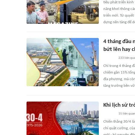
tiêu phát triển kin
năng khơi thông các
triển mới. Từ quyế
dựng nền tảng để d
4 tháng đầu 
bứt lên hay c
233
liên qu
Chỉ trong 4 tháng 
chiếm gần 15% tổng
địa phương, mà còn 
tăng trưởng bền v
Khi lịch sử 
15
liên qua
Chiến thắng 30/4 là
chí quật cường, củ
mới - kỷ nguyên độc