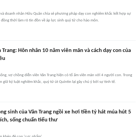
g và doanh nhân Hữu Quân chia sẻ phương pháp dạy con nghiêm khắc kết hợp sự
đồng thời làm rõ tin đồn về áp lực sinh quý tử cho hào môn.
n Trang: Hôn nhân 10 năm viên mãn và cách dạy con của
iều
ống, vợ chồng diễn viên Vân Trang hiện có tổ ấm viên mãn với 4 người con. Trong
giữ kỷ luật nghiêm khắc, quý tử út Quintin lại gây chú ý bởi sự tinh tế.
ong sinh của Vân Trang ngồi xe hơi tiền tỷ hát múa hút 5
ích, sống chuẩn tiểu thư
n khéo đẻ con 'cực phẩm'.