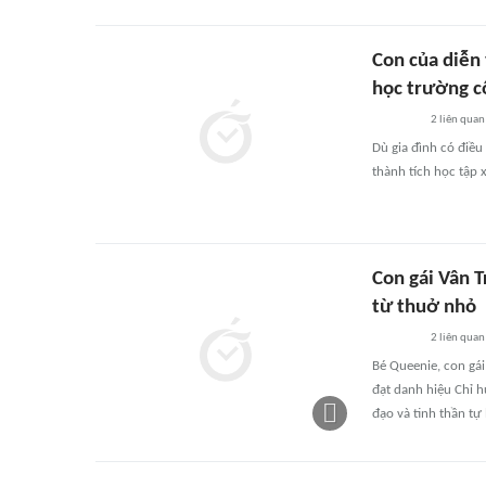
Con của diễn 
học trường c
2
liên quan
Dù gia đình có điều
thành tích học tập x
Con gái Vân T
từ thuở nhỏ
2
liên quan
Bé Queenie, con gái 
đạt danh hiệu Chỉ hu
đạo và tinh thần tự 