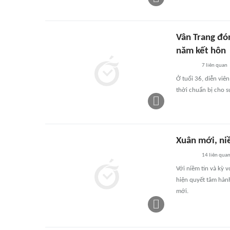
Vân Trang đó
năm kết hôn
7
liên quan
Ở tuổi 36, diễn vi
thời chuẩn bị cho s
Xuân mới, ni
14
liên qua
Với niềm tin và kỳ 
hiện quyết tâm hàn
mới.