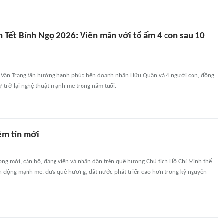
n Tết Bính Ngọ 2026: Viên mãn với tổ ấm 4 con sau 10
ên Vân Trang tận hưởng hạnh phúc bên doanh nhân Hữu Quân và 4 người con, đồng
ự trở lại nghệ thuật mạnh mẽ trong năm tuổi.
ềm tin mới
n
vọng mới, cán bộ, đảng viên và nhân dân trên quê hương Chủ tịch Hồ Chí Minh thể
h động mạnh mẽ, đưa quê hương, đất nước phát triển cao hơn trong kỷ nguyên