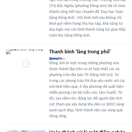
ngữ thứ hai trong trường học, Trường tiểu học
(TH) Bắc Nghĩa (phường Đồng Sơn) đã tổ chức
thành công tiết học chuyên đề 'Dạy học Toán
bằng tiếng Anh'. Mô hình mới này không chỉ
khơi gợi niềm hứng thú học tập, khả năng tư
duy logic mà còn hình thành năng lực giao tiếp
toán học bằng tiếng Anh.
Thanh bình 'làng trong phố'
Đồng Sơn là một trong những phường vừa
được thành lập trên cơ sở hợp nhất các xã,
phường trên địa bàn TP. Đồng Hới (cũ). Từ
trong các phong trào thi đua yêu nước với các
mô hình hiệu quả, ở địa phương đã xuất hiện
nhiều gương cán bộ mẫn cán, tâm huyết. Từ
đó, tạo niềm tin, động lực để người dân tích
cực tham gia xây dựng khu dân cư (KDC) sáng-
xanh-sạch-đẹp, hình thành nên các vùng quê
đáng sống.