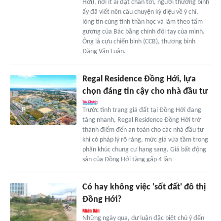
Hới), nơi ít ai đặt chân tới, người thương binh
ấy đã viết nên câu chuyện kỳ diệu về ý chí,
lòng tin cùng tinh thần học và làm theo tấm
gương của Bác bằng chính đôi tay của mình.
Ông là cựu chiến binh (CCB), thương binh
Đặng Văn Luân.
Regal Residence Đồng Hới, lựa
chọn đáng tin cậy cho nhà đầu tư
Trước tình trạng giá đất tại Đồng Hới đang
tăng nhanh, Regal Residence Đồng Hới trở
thành điểm đến an toàn cho các nhà đầu tư
khi có pháp lý rõ ràng, mức giá vừa tầm trong
phân khúc chung cư hạng sang. Giá bất động
sản của Đồng Hới tăng gấp 4 lần
Có hay không việc 'sốt đất' đô thị
Đồng Hới?
Những ngày qua, dư luận đặc biệt chú ý đến