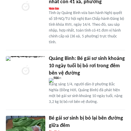
nhất còn 41 xã, phường
Tỉnh ủy Quảng Bình vừa ban hành Nghị quyết
số 18-NQ/TU hội nghị Ban Chấp hành Đảng bộ
tỉnh khóa XVII, ngày 14/4. Theo đó, sau sáp
nhập, hợp nhất, toàn tỉnh có 41 đơn vị hành
chính cấp xã (36 xã, 5 phường) trực thuộc
tỉnh.
Quảng Bình: Bé gái sơ sinh khoảng
10 ngày tuổi bị bỏ rơi trong đêm
bên vệ đường
Rạng sáng 1/4, người dân ở phường Bắc
Nghĩa (Đồng Hới, Quảng Bình) đã phát hiện
một bé gái sơ sinh khoảng 10 ngày tuổi, nặng
3,2 kg bị bỏ rơi bên vệ đường.
Bé gái sơ sinh bị bỏ lại bên đường
giữa đêm