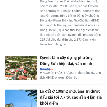
Đồng Sơn tổ chức Đại hội đại biểu lần thứ I,
nhiệm kỳ 2025-2030. Đến dự có các Ủy viên
Ban Thường vụ Tỉnh ủy: Chánh Thanh tra tỉnh
Nguyễn Lương Bình, Bí thư Đảng ủy phường
Đồng Hới Phạm Thị Hân; Phó Chủ tịch HĐND
tỉnh Lê Vĩnh Thế; nguyên lãnh đạo tỉnh và TP.
Đồng Hới (cũ) qua các thời kỳ; đại diện lãnh
đạo của các sở, ban, ngành, địa phương cùng
225 đại biểu đại diện cho 2.373 đảng viên
trong toàn đảng bộ.
Quyết tâm xây dựng phường
Đồng Sơn hiện đại, văn minh
● NGUYỄN HỮU PHƯỚC, Bí thư Đảng ủy, Chủ
tịch HĐND phường Đồng Sơn
Lô đất ở 100m2 ở Quảng Trị được
đấu giá tới 7,7 tỷ, cao gần 4 lần giá
khởi điểm