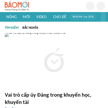
NÓNG
MỚI
VIDEO
CHỦ ĐỀ
#ASEAN Cup 2026
#Trí tuệ nhân tạo
#Mỹ - Iran
#Khám phá Việt Nam
TÌM KIẾM
BẮC NGHĨA
#Khám phá thế giới
Vai trò cấp ủy Đảng trong khuyến học,
khuyến tài