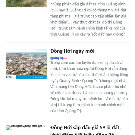
những phiên đấu giá đất tại tỉnh Quảng Bình
(cũ), nay là Quảng Trị khi có thông tin 'giá đất
tăng phi mã', 'giá trúng cao gấp nhiều lần giá
khởi điểm'... Vậy thực chất tại đô thị Đồng
Hới, trung tâm hành chính-kinh tế-xã hội của
tỉnh Quảng Trị có xảy ra 'sốt đất' hay không?
Đồng Hới ngày mới
Trong cảm xúc lưu luyến đan xen giữa cũ và
mới, tâm khảm của người Đồng Hới vẫn dâng
lên niềm vui, tự hào của thời khắc thiêng liêng
ngày Quảng Bình - Quảng Trị 'chung một nhà'.
Vẫn mang tên Đồng Hới, tuy có phần thu nhỏ
về diện tích, đơn vị hành chính nhưng phường
Đồng Hới lại mang sứ mệnh lớn, vĩ mô, tự hào
là vị trí trung tâm chính trị - hành chính mới
của tỉnh Quảng Trị.
Đồng Hới sắp đấu giá 59 lô đất,