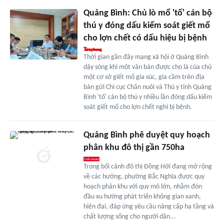
Quảng Bình: Chủ lò mổ 'tố' cán bộ
thú y đóng dấu kiểm soát giết mổ
cho lợn chết có dấu hiệu bị bệnh
Thời gian gần đây mạng xã hội ở Quảng Bình
dậy sóng khi một văn bản được cho là của chủ
một cơ sở giết mổ gia súc, gia cầm trên địa
bàn gửi Chi cục Chăn nuôi và Thú y tỉnh Quảng
Bình 'tố' cán bộ thú y nhiều lần đóng dấu kiểm
soát giết mổ cho lợn chết nghi bị bệnh.
Quảng Bình phê duyệt quy hoạch
phân khu đô thị gần 750ha
Trong bối cảnh đô thị Đồng Hới đang mở rộng
về các hướng, phường Bắc Nghĩa được quy
hoạch phân khu với quy mô lớn, nhằm đón
đầu xu hướng phát triển không gian xanh,
hiện đại, đáp ứng yêu cầu nâng cấp hạ tầng và
chất lượng sống cho người dân...