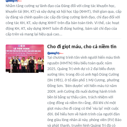
Nhằm tăng cường sự lãnh đạo của Đảng đối với công tác khuyến học,
khuyến tài (KH, KT) và xây dựng xã hội học tập (XHHT), thời gian qua, cấp
ủy đảng và chính quyền các cấp đã tăng cường lãnh đạo, chỉ đạo đối với
công tác KH, KT, xây dựng XHHT trên địa bàn toàn tỉnh. Vì thế, các hoạt
động KH, KT, xây dựng XHHT luôn đi đúng hướng, bám sát chỉ đạo của
cấp trên và mang lại hiệu quả cao...
Cho đi giọt máu, cho cả niềm tin
Tại chương trình tôn vinh người hiến máu tình
nguyện (HMTN) tiêu biểu toàn quốc năm
2025, Quảng Trị vinh dự có 2 đại biểu được
xướng tên; trong đó có anh Ngô Dũng Cường
(SN 1981), ở tổ dân phố 1 Mỹ Cương, phường
Đồng Sơn. 'Bén duyên' với hiến máu từ năm
2009, anh Cường đã nuôi dưỡng hành trình
bền bỉ bằng sự thấu cảm, trách nhiệm với
cộng đồng và niềm tin rằng, đôi khi chỉ một
giọt máu cho đi cũng có thể 'níu lại' một cuộc
đời. Để hiểu hơn về hành trình của người đàn
ông giàu lòng nhân ái này, phóng viên (P.V) Báo
và phát thanh, truyền hình Quảng Trị đã có