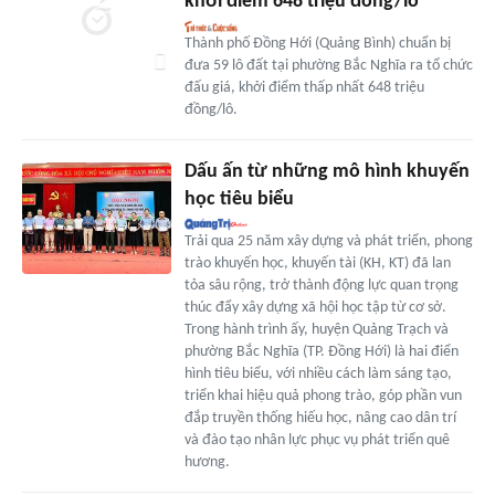
khởi điểm 648 triệu đồng/lô
Thành phố Đồng Hới (Quảng Bình) chuẩn bị
đưa 59 lô đất tại phường Bắc Nghĩa ra tổ chức
đấu giá, khởi điểm thấp nhất 648 triệu
đồng/lô.
Dấu ấn từ những mô hình khuyến
học tiêu biểu
Trải qua 25 năm xây dựng và phát triển, phong
trào khuyến học, khuyến tài (KH, KT) đã lan
tỏa sâu rộng, trở thành động lực quan trọng
thúc đẩy xây dựng xã hội học tập từ cơ sở.
Trong hành trình ấy, huyện Quảng Trạch và
phường Bắc Nghĩa (TP. Đồng Hới) là hai điển
hình tiêu biểu, với nhiều cách làm sáng tạo,
triển khai hiệu quả phong trào, góp phần vun
đắp truyền thống hiếu học, nâng cao dân trí
và đào tạo nhân lực phục vụ phát triển quê
hương.