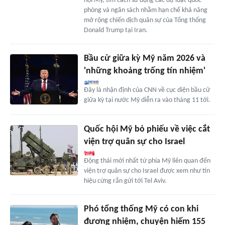
hội Mỹ, tìm cách sử dụng các dự luật quốc
phòng và ngân sách nhằm hạn chế khả năng
mở rộng chiến dịch quân sự của Tổng thống
Donald Trump tại Iran.
Bầu cử giữa kỳ Mỹ năm 2026 và
'những khoảng trống tín nhiệm'
Đây là nhận định của CNN về cục diện bầu cử
giữa kỳ tại nước Mỹ diễn ra vào tháng 11 tới.
Quốc hội Mỹ bỏ phiếu về việc cắt
viện trợ quân sự cho Israel
Động thái mới nhất từ phía Mỹ liên quan đến
viện trợ quân sự cho Israel được xem như tín
hiệu cứng rắn gửi tới Tel Aviv.
Phó tổng thống Mỹ có con khi
đương nhiệm, chuyện hiếm 155