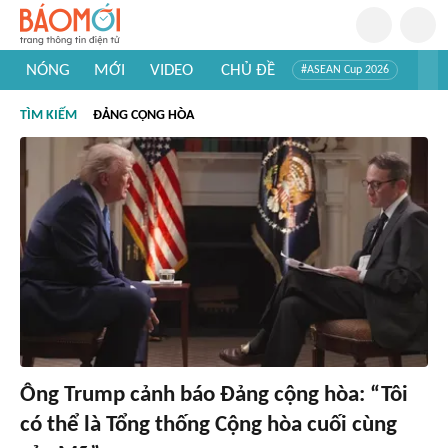
NÓNG
MỚI
VIDEO
CHỦ ĐỀ
#ASEAN Cup 2026
#Trí tuệ nhân tạo
#Mỹ - Iran
#Khám phá Việt Nam
TÌM KIẾM
ĐẢNG CỘNG HÒA
#Khám phá thế giới
Ông Trump cảnh báo Đảng cộng hòa: “Tôi
có thể là Tổng thống Cộng hòa cuối cùng