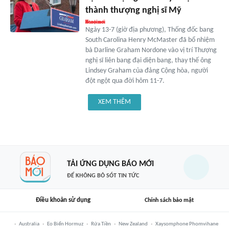
thành thượng nghị sĩ Mỹ
Ngày 13-7 (giờ địa phương), Thống đốc bang
South Carolina Henry McMaster đã bổ nhiệm
bà Darline Graham Nordone vào vị trí Thượng
nghị sĩ liên bang đại diện bang, thay thế ông
Lindsey Graham của đảng Cộng hòa, người
đột ngột qua đời hôm 11-7.
XEM THÊM
TẢI ỨNG DỤNG BÁO MỚI
ĐỂ KHÔNG BỎ SÓT TIN TỨC
Điều khoản sử dụng
Chính sách bảo mật
Australia
Eo Biển Hormuz
Rửa Tiền
New Zealand
Xaysomphone Phomvihane