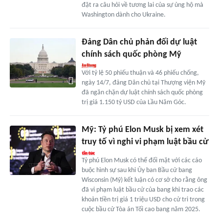
đặt ra câu hỏi về tương lai của sự ủng hộ mà
Washington dành cho Ukraine.
Đảng Dân chủ phản đối dự luật
chính sách quốc phòng Mỹ
Với tỷ lệ 50 phiếu thuận và 46 phiếu chống,
ngày 14/7, đảng Dân chủ tại Thượng viện Mỹ
đã ngăn chặn dự luật chính sách quốc phòng
trị giá 1.150 tỷ USD của Lầu Năm Góc.
Mỹ: Tỷ phú Elon Musk bị xem xét
truy tố vì nghi vi phạm luật bầu cử
Tỷ phú Elon Musk có thể đối mặt với các cáo
buộc hình sự sau khi Ủy ban Bầu cử bang
Wisconsin (Mỹ) kết luận có cơ sở cho rằng ông
đã vi phạm luật bầu cử của bang khi trao các
khoản tiền trị giá 1 triệu USD cho cử tri trong
cuộc bầu cử Tòa án Tối cao bang năm 2025.