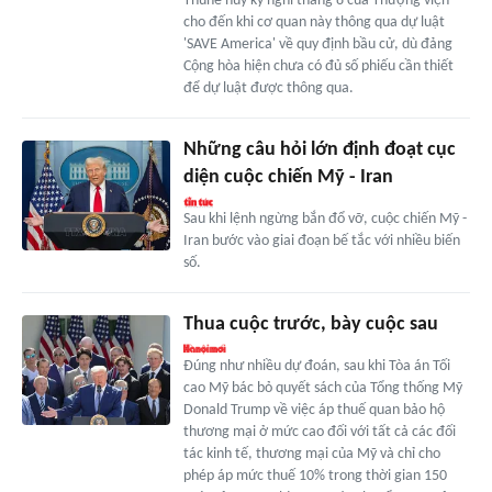
Thune hủy kỳ nghỉ tháng 8 của Thượng viện
cho đến khi cơ quan này thông qua dự luật
'SAVE America' về quy định bầu cử, dù đảng
Cộng hòa hiện chưa có đủ số phiếu cần thiết
để dự luật được thông qua.
Những câu hỏi lớn định đoạt cục
diện cuộc chiến Mỹ - Iran
Sau khi lệnh ngừng bắn đổ vỡ, cuộc chiến Mỹ -
Iran bước vào giai đoạn bế tắc với nhiều biến
số.
Thua cuộc trước, bày cuộc sau
Đúng như nhiều dự đoán, sau khi Tòa án Tối
cao Mỹ bác bỏ quyết sách của Tổng thống Mỹ
Donald Trump về việc áp thuế quan bảo hộ
thương mại ở mức cao đối với tất cả các đối
tác kinh tế, thương mại của Mỹ và chỉ cho
phép áp mức thuế 10% trong thời gian 150