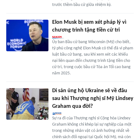
trước thềm bầu cử giữa nhiệm kỳ.
Elon Musk bị xem xét pháp lý vì
chương trình tặng tiền cử tri
Ủy ban Bầu cử bang Wisconsin (Mỹ) cho biết,
tỷ phú công nghệ Elon Musk có thể đã vi phạm
luật bầu cử bang, sau khi xem xét các khiếu
nại liên quan đến chương trình tặng tiền cho
cử tri, trong cuộc bầu cử Tòa án Tối cao bang
năm 2025.
Di sản ủng hộ Ukraine sẽ về đâu
sau khi Thượng nghị sĩ Mỹ Lindsey
Graham qua đời?
Sự ra đi của Thượng nghị sĩ Cộng hòa Lindsey
Graham không chỉ khép lại sự nghiệp của một
trong những nhân vật có ảnh hưởng nhất về
chính sách đối ngoại tại Quốc hội Mỹ, mà còn