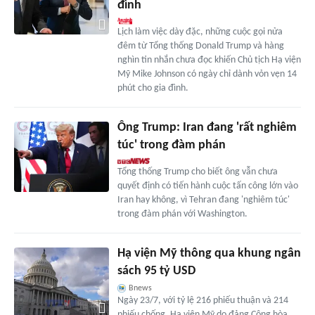
đình
Lịch làm việc dày đặc, những cuộc gọi nửa
đêm từ Tổng thống Donald Trump và hàng
nghìn tin nhắn chưa đọc khiến Chủ tịch Hạ viện
Mỹ Mike Johnson có ngày chỉ dành vỏn vẹn 14
phút cho gia đình.
Ông Trump: Iran đang 'rất nghiêm
túc' trong đàm phán
Tổng thống Trump cho biết ông vẫn chưa
quyết định có tiến hành cuộc tấn công lớn vào
Iran hay không, vì Tehran đang 'nghiêm túc'
trong đàm phán với Washington.
Hạ viện Mỹ thông qua khung ngân
sách 95 tỷ USD
Bnews
Ngày 23/7, với tỷ lệ 216 phiếu thuận và 214
phiếu chống, Hạ viện Mỹ do đảng Cộng hòa