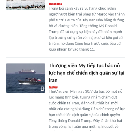
Trong bối cảnh xảy ra vụ hàng chục nghìn
người vượt biên trái phép từ Maroc vào thành
phố tự trị Ceuta của Tây Ban Nha bằng đường
bộ và đường biển, Tổng thống Mỹ Donald
Trump đã sử dụng sự kiện này để nhấn mạnh
lập trường cứng rắn về nhập cư và kêu gọi cử
tri ủng hộ đảng Cộng hòa trước cuộc bầu cử
giữa nhiệm kỳ vào tháng 11.
Thượng viện Mỹ tiếp tục bác nỗ
lực hạn chế chiến dịch quân sự tại
Iran
Thượng viện Mỹ ngày 30/7 đã bác bỏ một nỗ
lực mang tính biểu tượng nhằm chấm dứt
cuộc chiến tại Iran, đánh dấu thất bại mới
nhất của các nghị sĩ đảng Dân chủ trong nỗ lực
hạn chế chiến dịch quân sự của chính quyền
Tổng thống Donald Trump. Đây là lần thứ hai
trong vòng hai tuần qua một nghị quyết về