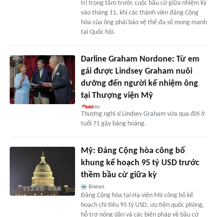
trị trọng tâm trước cuộc bầu cử giữa nhiệm kỳ
vào tháng 11, khi các thành viên đảng Cộng
hòa của ông phải bảo vệ thế đa số mong manh
tại Quốc hội.
Darline Graham Nordone: Từ em
gái được Lindsey Graham nuôi
dưỡng đến người kế nhiệm ông
tại Thượng viện Mỹ
Thượng nghị sĩ Lindsey Graham vừa qua đời ở
tuổi 71 gây bàng hoàng.
Mỹ: Đảng Cộng hòa công bố
khung kế hoạch 95 tỷ USD trước
thềm bầu cử giữa kỳ
Bnews
Đảng Cộng hòa tại Hạ viện Mỹ công bố kế
hoạch chi tiêu 95 tỷ USD, ưu tiên quốc phòng,
hỗ trợ nông dân và các biện pháp về bầu cử