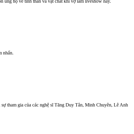
n ủng hộ về tinh thần và vật chất khi vợ làm liveshow này.
ểm nhấn.
ới sự tham gia của các nghệ sĩ Tăng Duy Tân, Minh Chuyên, Lê Anh