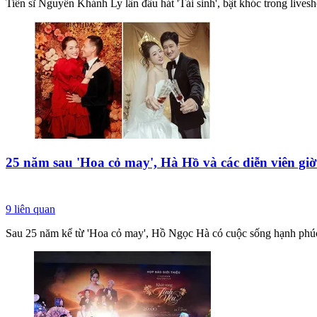
Tiến sĩ Nguyễn Khánh Ly lần đầu hát 'Tái sinh', bật khóc trong live
25 năm sau 'Hoa cỏ may', Hà Hồ và các diễn viên giờ
9
liên quan
Sau 25 năm kể từ 'Hoa cỏ may', Hồ Ngọc Hà có cuộc sống hạnh phúc