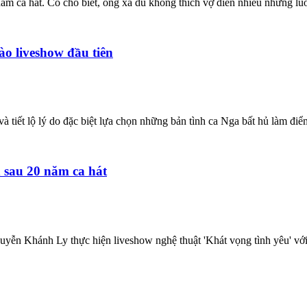
ăm ca hát. Cô cho biết, ông xã dù không thích vợ diễn nhiều nhưng luô
ào liveshow đầu tiên
và tiết lộ lý do đặc biệt lựa chọn những bản tình ca Nga bất hủ làm đi
n sau 20 năm ca hát
guyễn Khánh Ly thực hiện liveshow nghệ thuật 'Khát vọng tình yêu' v