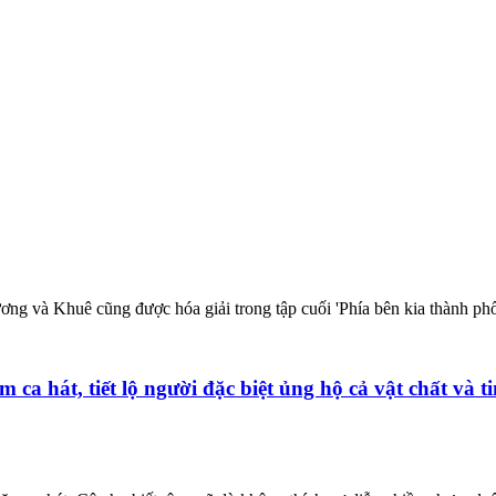
ng và Khuê cũng được hóa giải trong tập cuối 'Phía bên kia thành phố
ca hát, tiết lộ người đặc biệt ủng hộ cả vật chất và t