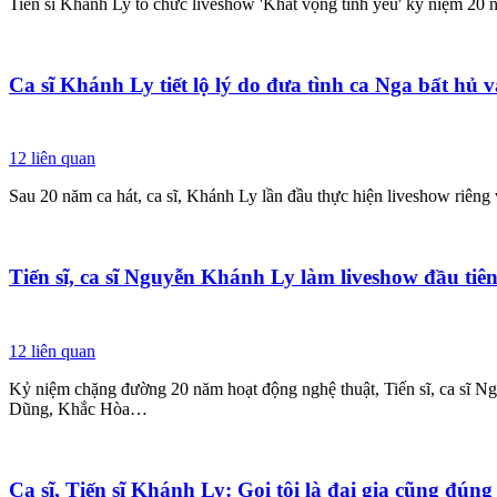
Tiến sĩ Khánh Ly tổ chức liveshow 'Khát vọng tình yêu' kỷ niệm 20 n
Ca sĩ Khánh Ly tiết lộ lý do đưa tình ca Nga bất hủ v
12
liên quan
Sau 20 năm ca hát, ca sĩ, Khánh Ly lần đầu thực hiện liveshow riêng 
Tiến sĩ, ca sĩ Nguyễn Khánh Ly làm liveshow đầu tiê
12
liên quan
Kỷ niệm chặng đường 20 năm hoạt động nghệ thuật, Tiến sĩ, ca sĩ N
Dũng, Khắc Hòa…
Ca sĩ, Tiến sĩ Khánh Ly: Gọi tôi là đại gia cũng đúng