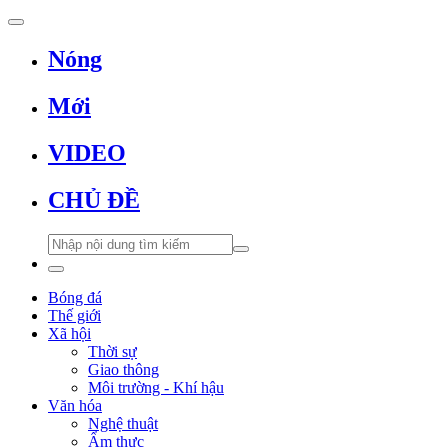
Nóng
Mới
VIDEO
CHỦ ĐỀ
Bóng đá
Thế giới
Xã hội
Thời sự
Giao thông
Môi trường - Khí hậu
Văn hóa
Nghệ thuật
Ẩm thực