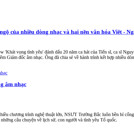
ngộ của nhiều dòng nhạc và hai nền văn hóa Việt - N
w 'Khát vọng tình yêu' đánh dấu 20 năm ca hát của Tiến sĩ, ca sĩ Ng
êm Giám đốc âm nhạc. Ông đã chia sẻ về hành trình kết hợp nhiều dòn
ng âm nhạc
nhiều chương trình nghệ thuật lớn, NSƯT Trường Bắc luôn bền bỉ cống 
 những câu chuyện về lịch sử, con người và tình yêu Tổ quốc.