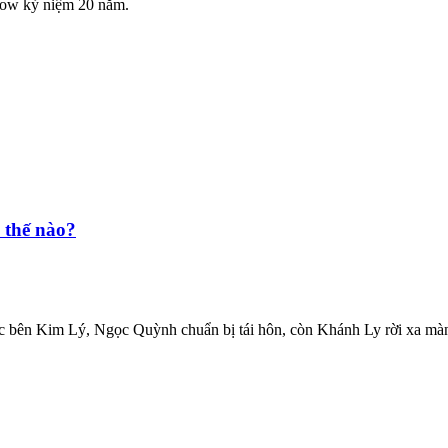
show kỷ niệm 20 năm.
 thế nào?
 bên Kim Lý, Ngọc Quỳnh chuẩn bị tái hôn, còn Khánh Ly rời xa màn