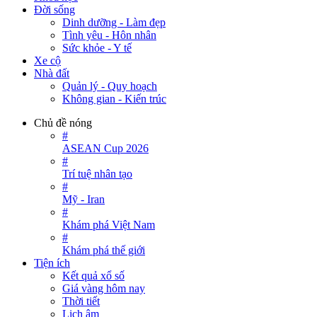
Đời sống
Dinh dưỡng - Làm đẹp
Tình yêu - Hôn nhân
Sức khỏe - Y tế
Xe cộ
Nhà đất
Quản lý - Quy hoạch
Không gian - Kiến trúc
Chủ đề nóng
#
ASEAN Cup 2026
#
Trí tuệ nhân tạo
#
Mỹ - Iran
#
Khám phá Việt Nam
#
Khám phá thế giới
Tiện ích
Kết quả xổ số
Giá vàng hôm nay
Thời tiết
Lịch âm