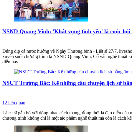
NSND Quang Vinh: 'Khát vọng tình yêu' là cuộc hội 
Đúng dịp cả nước hướng về Ngày Thương binh - Liệt sĩ 27/7, livesho
xuyên suốt chương trình là NSND Quang Vinh, Cố vấn nghệ thuật ki
diễn này.
NSƯT Trường Bắc: Kể những câu chuyện lịch sử bằ
12
liên quan
Là ca sĩ gắn bó với dòng nhạc cách mạng, đồng thời là đạo diễn của 
chương trình không chỉ là một tác phẩm nghệ thuật mà còn là cách kể