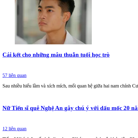
Cái kết cho những mâu thuẫn tuổi học trò
57
liên quan
Sau nhiều hiểu lầm và xích mích, mối quan hệ giữa hai nam chính Cươ
Nữ Tiến sĩ quê Nghệ An gây chú ý với dấu mốc 20 năm 
12
liên quan