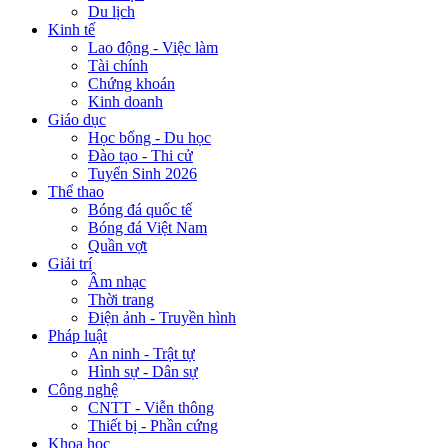
Du lịch
Kinh tế
Lao động - Việc làm
Tài chính
Chứng khoán
Kinh doanh
Giáo dục
Học bổng - Du học
Đào tạo - Thi cử
Tuyển Sinh 2026
Thể thao
Bóng đá quốc tế
Bóng đá Việt Nam
Quần vợt
Giải trí
Âm nhạc
Thời trang
Điện ảnh - Truyền hình
Pháp luật
An ninh - Trật tự
Hình sự - Dân sự
Công nghệ
CNTT - Viễn thông
Thiết bị - Phần cứng
Khoa học