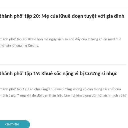
 thành phố' tập 20: Mẹ của Khuê đoạn tuyệt với gia đình
a thành phố' tập 20, Khuê hôn mê nguy kịch sau cú đẩy của Cương khiến mẹ Khuê
i lời xin lỗi của mẹ Cương.
 thành phố' tập 19: Khuê sốc nặng vì bị Cương sỉ nhục
 thành phố' tập 19, Lan cho rằng Khuê và Cương không vô can trong cái chết của
phải trả giá. Trong khi đó đôi bạn thân hiểu lầm nghiêm trọng dẫn tới xích mích và từ
XEM THÊM