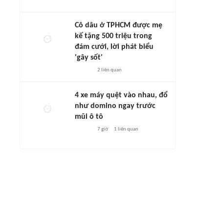
Cô dâu ở TPHCM được mẹ
kế tặng 500 triệu trong
đám cưới, lời phát biểu
'gây sốt'
2
liên quan
4 xe máy quệt vào nhau, đổ
như domino ngay trước
mũi ô tô
7 giờ
1
liên quan