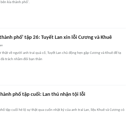
 bên kia thành phố'.
 thành phố' tập 26: Tuyết Lan xin lỗi Cương và Khuê
an
ự thật về người anh trai quá cố, Tuyết Lan chủ động hẹn gặp Cương và Khuê để tạ
 đã trách nhầm đôi bạn thân
thành phố tập cuối: Lan thú nhận tội lỗi
phố tập cuối hé lộ sự thật qua cuốn nhật ký của anh trai Lan, liệu Khuê và Cương có