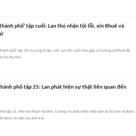
 thành phố' tập cuối: Lan thú nhận tội lỗi, xin Khuê và
hứ
 thành phố' tập 26 và cũng là tập cuối, Lan tìm cách hẹn gặp cả Cương và Khuê để
xin họ tha thứ.
thành phố tập 25: Lan phát hiện sự thật liên quan đến
 phố tập 25, nhờ mẹ Khuê rút đơn, Cương chỉ phải nhận một năm án tù treo và được
biết được bí mật của anh trai.