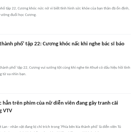
phố tập 22, Cương khóc nức nở vì biết tình hình sức khỏe của bạn thân đã ổn định,
trường đuổi học Cương.
 thành phố' tập 22: Cương khóc nấc khi nghe bác sĩ báo
 thành phố' tập 22, Cương vui sướng tột cùng khi nghe tin Khuê có dấu hiệu hồi tỉnh
 từ xa nhìn bạn.
 hẳn trên phim của nữ diễn viên đang gây tranh cãi
g VTV
Lan - nhân vật đang bị chỉ trích trong 'Phía bên kia thành phố' là diễn viên Tú