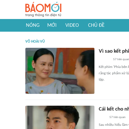
NÓNG
MỚI
VIDEO
CHỦ ĐỀ
VÕ HOÀI VŨ
Vì sao kết ph
57
liên qua
Kết phim 'Phía bên 
rằng tác phẩm xử lý
tập.
Cái kết cho 
57
liên quan
Sau nhiều hiểu lầm