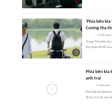
'Phía bên kia
Cương tha t
57
liên quan
Trong 'Phía bên kia
thú nhận tội lỗi và 
Phía bên kia 
anh trai
57
liên quan
Phía bên kia thành
đi học trở lại; Lan 