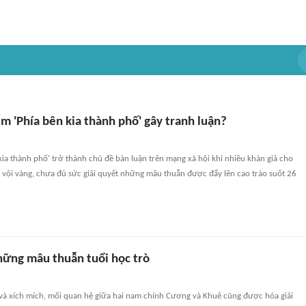
im 'Phía bên kia thành phố' gây tranh luận?
n
kia thành phố' trở thành chủ đề bàn luận trên mạng xã hội khi nhiều khán giả cho
 vội vàng, chưa đủ sức giải quyết những mâu thuẫn được đẩy lên cao trào suốt 26
những mâu thuẫn tuổi học trò
 và xích mích, mối quan hệ giữa hai nam chính Cương và Khuê cũng được hóa giải