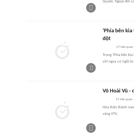
Quyên. Ngoài đời c
'Phía bên kia
dột
57
liên quan
Trong 'Phía bên kia 
với nguy cơ ngồi tù
Võ Hoài Vũ - 
57
liên quan
Hóa thân thành nam 
vàng VTV.