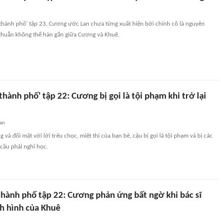
 thành phố' tập 23, Cương ước Lan chưa từng xuất hiện bởi chính cô là nguyên
huẫn không thể hàn gắn giữa Cương và Khuê.
 thành phố' tập 22: Cương bị gọi là tội phạm khi trở lại
an
 và đối mặt với lời trêu chọc, miệt thị của bạn bè, cậu bị gọi là tội phạm và bị các
cầu phải nghỉ học.
thành phố tập 22: Cương phản ứng bất ngờ khi bác sĩ
nh hình của Khuê