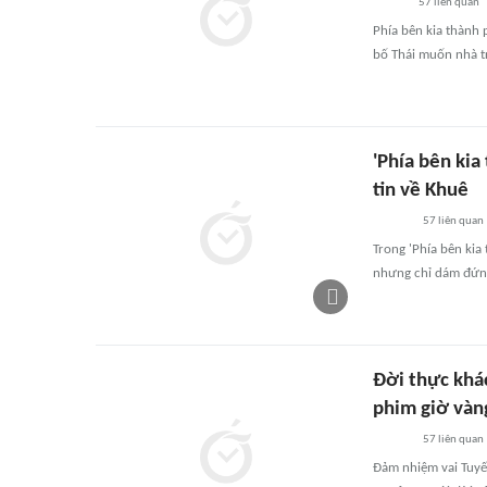
57
liên quan
Phía bên kia thành 
bố Thái muốn nhà 
'Phía bên kia
tin về Khuê
57
liên quan
Trong 'Phía bên kia
nhưng chỉ dám đứng
Đời thực khác
phim giờ vàn
57
liên quan
Đảm nhiệm vai Tuyết 