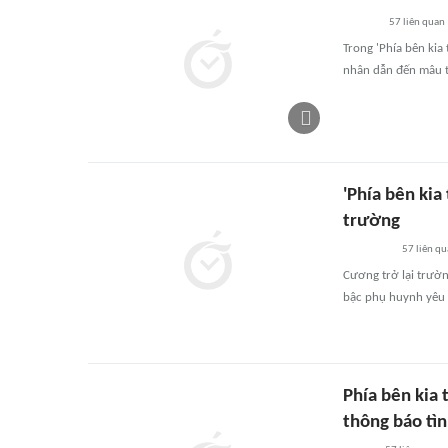
57
liên quan
Trong 'Phía bên kia
nhân dẫn đến mâu t
'Phía bên kia
trường
57
liên qu
Cương trở lại trường
bậc phụ huynh yêu 
Phía bên kia 
thông báo tì