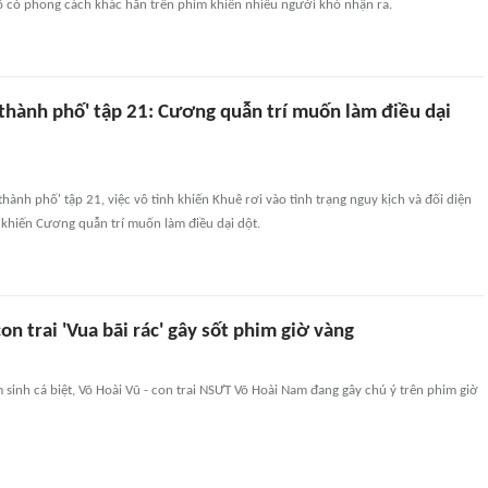
ô có phong cách khác hẳn trên phim khiến nhiều người khó nhận ra.
 thành phố' tập 21: Cương quẫn trí muốn làm điều dại
thành phố' tập 21, việc vô tình khiến Khuê rơi vào tình trạng nguy kịch và đối diện
 khiến Cương quẫn trí muốn làm điều dại dột.
con trai 'Vua bãi rác' gây sốt phim giờ vàng
sinh cá biệt, Võ Hoài Vũ - con trai NSƯT Võ Hoài Nam đang gây chú ý trên phim giờ