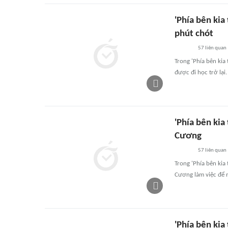
'Phía bên ki
phút chót
57
liên quan
Trong 'Phía bên kia
được đi học trở lại.
'Phía bên ki
Cương
57
liên quan
Trong 'Phía bên kia
Cương làm việc để 
'Phía bên kia