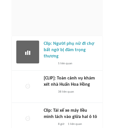
Clip: Người phụ nữ đi chợ
bất ngờ bị đâm trọng
thương
5
liên quan
[CLIP]: Toàn cảnh vụ khám
xét nhà Huấn Hoa Hồng
38
liên quan
Clip: Tài xế xe máy liều
mình lách vào giữa hai ô tô
8 giờ
1
liên quan