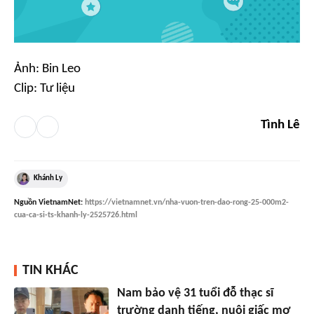
Ảnh: Bin Leo
Clip: Tư liệu
Tình Lê
Khánh Ly
Nguồn
VietnamNet
:
https://vietnamnet.vn/nha-vuon-tren-dao-rong-25-000m2-
cua-ca-si-ts-khanh-ly-2525726.html
TIN KHÁC
Nam bảo vệ 31 tuổi đỗ thạc sĩ
trường danh tiếng, nuôi giấc mơ