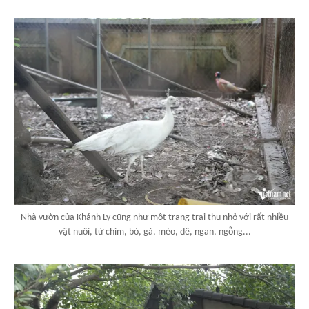
Nhà vườn của Khánh Ly cũng như một trang trại thu nhỏ với rất nhiều
vật nuôi, từ chim, bò, gà, mèo, dê, ngan, ngỗng...