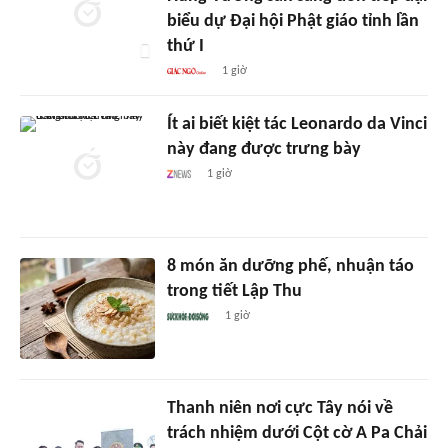
biểu dự Đại hội Phật giáo tỉnh lần
thứ I
1 giờ
Ít ai biết kiệt tác Leonardo da Vinci
này đang được trưng bày
1 giờ
8 món ăn dưỡng phế, nhuận táo
trong tiết Lập Thu
1 giờ
Thanh niên nơi cực Tây nói về
trách nhiệm dưới Cột cờ A Pa Chải