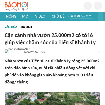
NÓNG
MỚI
VIDEO
CHỦ ĐỀ
#ASEAN Cup 2026
#Trí tuệ nhân tạo
#Mỹ - Iran
#Khám phá Việt Nam
VĂN HÓA
DU LỊCH
#Khám phá thế giới
Cận cảnh nhà vườn 25.000m2 có tới 6
giúp việc chăm sóc của Tiến sĩ Khánh Ly
14/6/2026
Gốc
Nhà vườn của Tiến sĩ, ca sĩ Khánh Ly rộng 25.000m2
trên đảo hình rùa, nuôi rất nhiều động vật với chi
phí đổ vào không gian này khoảng hơn 200 triệu
đồng/ tháng.