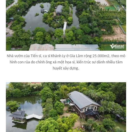
Nhà vườn của Tiến sĩ, ca sĩ Khánh Ly ở Gia Lâm rộng 25.000m2, theo mô
hình con rùa do chính ông xã một họa sĩ, kiến trúc sư dành nhiều tâm
huyết xây dựng.