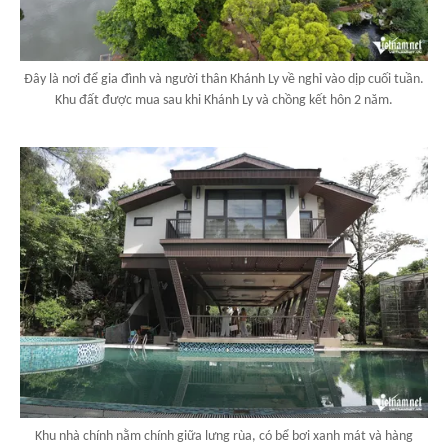
Đây là nơi để gia đình và người thân Khánh Ly về nghỉ vào dịp cuối tuần.
Khu đất được mua sau khi Khánh Ly và chồng kết hôn 2 năm.
Khu nhà chính nằm chính giữa lưng rùa, có bể bơi xanh mát và hàng