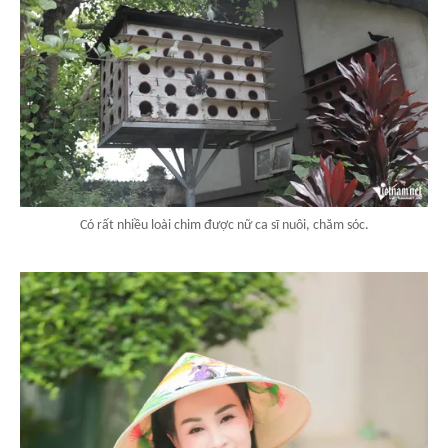
Có rất nhiều loài chim được nữ ca sĩ nuôi, chăm sóc.