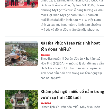
Chiều 21/3, tại Khu di tích lịch sử cấp Quốc gia
Đình và Miễu Cao Đài, Ủy ban MTTQ Việt Nam
phường Mỹ Lộc tổ chức lễ dâng hương và khai
mạc Hội Xuân Mỹ Lộc năm 2026. Tham dự
buổi lễ có đại diện lãnh đạo MTTQ Việt Nam
tỉnh và các sở, ban, ngành, lãnh đạo phường
Mỹ Lộc và đông đảo nhân dân địa phương.
Xã Hòa Phú: Vì sao rác sinh hoạt
tồn đọng nhiều?
Theo Ban quản lý Dự án đầu tư – hạ tầng xã
Hòa Phú (BQLDA), vì một số lý do, đến nay vẫn
chưa lựa chọn được nhà thầu vận chuyển rác
sinh hoạt dẫn đến tình trạng rác tồn đọng tại
các bãi tập kết.
Khám phá ngôi miếu cổ nằm trong
vườn cọ hơn 100 tuổi
Di tích lịch sử - văn hóa miếu Mây ở xã Toàn