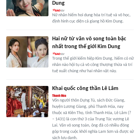
Dung
Nữ nhân hiếm hoi dung hòa trí tuệ và võ học,
định hình cục diện cả giang hồ Kim Dung.
Hai nữ tử văn võ song toàn bậc
nhất trong thế giới Kim Dung
Trong thế giới kiếm hiệp Kim Dung, hiếm có nữ
nhân nào hội tụ cả võ công thượng thừa và trí
tuệ xuất chúng như hai nhân vật này.
Khai quốc công thần Lê Lâm
Vốn người thôn Dựng Tú, sách Đức Giang,
huyện Lương Giang, phủ Thanh Hóa, nay
thuộc xã Kiên Thọ, tỉnh Thanh Hóa, Lê Lâm (?
– 1431) là con thứ 3 của Trung Túc vương Lê
Lai. Văn võ song toàn, ông đã có nhiều đóng
góp trong cuộc khởi nghĩa Lam Sơn và được sử
sách lưu danh.