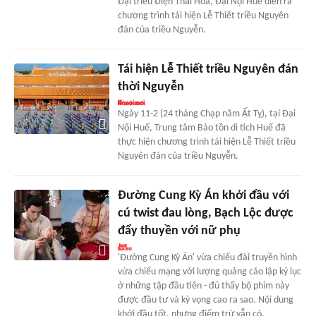
Đại triều Điện Thái Hòa, Đại Nội Huế diễn ra
chương trình tái hiện Lễ Thiết triều Nguyên
đán của triều Nguyễn.
Tái hiện Lễ Thiết triều Nguyên đán
thời Nguyễn
Ngày 11-2 (24 tháng Chạp năm Ất Tỵ), tại Đại
Nội Huế, Trung tâm Bảo tồn di tích Huế đã
thực hiện chương trình tái hiện Lễ Thiết triều
Nguyên đán của triều Nguyễn.
Đường Cung Kỳ Án khởi đầu với
cú twist đau lòng, Bạch Lộc được
đẩy thuyền với nữ phụ
'Đường Cung Kỳ Án' vừa chiếu đài truyền hình
vừa chiếu mạng với lượng quảng cáo lập kỷ lục
ở những tập đầu tiên - đủ thấy bộ phim này
được đầu tư và kỳ vọng cao ra sao. Nội dung
khởi đầu tốt, nhưng điểm trừ vẫn có.