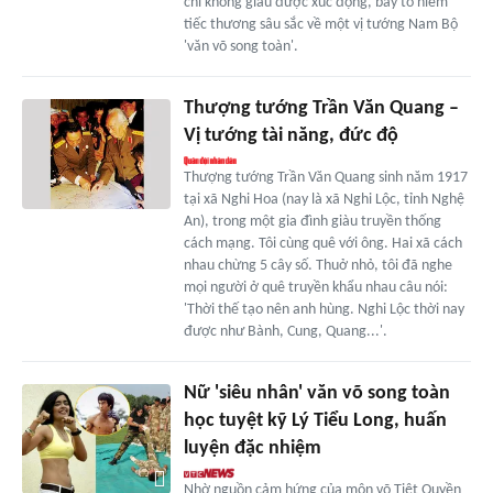
chí không giấu được xúc động, bày tỏ niềm
tiếc thương sâu sắc về một vị tướng Nam Bộ
'văn võ song toàn'.
Thượng tướng Trần Văn Quang –
Vị tướng tài năng, đức độ
Thượng tướng Trần Văn Quang sinh năm 1917
tại xã Nghi Hoa (nay là xã Nghi Lộc, tỉnh Nghệ
An), trong một gia đình giàu truyền thống
cách mạng. Tôi cùng quê với ông. Hai xã cách
nhau chừng 5 cây số. Thuở nhỏ, tôi đã nghe
mọi người ở quê truyền khẩu nhau câu nói:
'Thời thế tạo nên anh hùng. Nghi Lộc thời nay
được như Bành, Cung, Quang...'.
Nữ 'siêu nhân' văn võ song toàn
học tuyệt kỹ Lý Tiểu Long, huấn
luyện đặc nhiệm
Nhờ nguồn cảm hứng của môn võ Tiệt Quyền