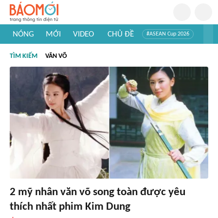
NÓNG
MỚI
VIDEO
CHỦ ĐỀ
#ASEAN Cup 2026
#Trí tuệ nhân tạo
#Mỹ - Iran
#Khám phá Việt Nam
TÌM KIẾM
VĂN VÕ
#Khám phá thế giới
2 mỹ nhân văn võ song toàn được yêu
thích nhất phim Kim Dung