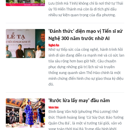
Lưu (tỉnh Hà Tĩnh) không chỉ là nơi thờ tự Thái
úy Tô Hiến Thành mà còn là di tích ghi dấu
nhiều sự kiện quan trọng của địa phương.
'Đánh thức' diện mạo vị Tiến sĩ xứ
Nghệ 300 năm trước nhờ AI
Nhờ sự tiếp sức của công nghệ, hành trình hồi
sinh di sản đang diễn ra mạnh mẽ và có sức lan
tỏa sâu rộng hơn bao giờ hết. Câu chuyện
phục dựng những giá trị lịch sử và truyền
thống xung quanh sâm Thổ Hào chính là một
minh chứng điển hình cho sự giao thoa kỳ diệu
đó.
'Rước lửa lấy may' đầu năm
Đình làng Văn Nội (phường Phú Lương) thờ
Đức Thành hoàng làng 'Cừ Súy Dực Bảo Tướng
Quân Chu Bá', là một vị tướng tài giỏi, văn võ
song toàn thời Hai Bà Trưng dấy binh khởi