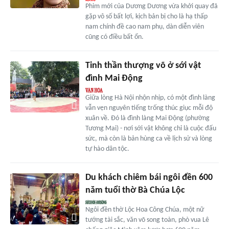
Phim mới của Dương Dương vừa khởi quay đã
gặp vô số bất lợi, kịch bản bị cho là hạ thấp
nam chính đề cao nam phụ, dàn diễn viên
cũng có điều bất ổn.
Tinh thần thượng võ ở sới vật
đình Mai Động
Giữa lòng Hà Nội nhộn nhịp, có một đình làng
vẫn vẹn nguyên tiếng trống thúc giục mỗi độ
xuân về. Đó là đình làng Mai Động (phường
Tương Mai) - nơi sới vật không chỉ là cuộc đấu
sức, mà còn là bản hùng ca về lịch sử và lòng
tự hào dân tộc.
Du khách chiêm bái ngôi đền 600
năm tuổi thờ Bà Chúa Lộc
Ngôi đền thờ Lộc Hoa Công Chúa, một nữ
tướng tài sắc, văn võ song toàn, phò vua Lê