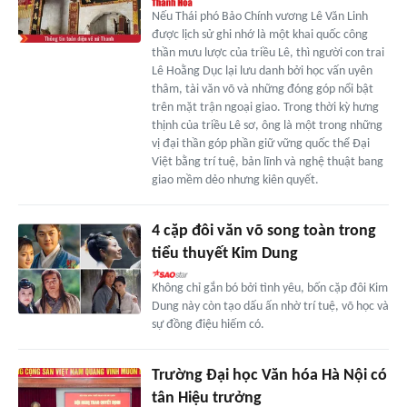
Nếu Thái phó Bảo Chính vương Lê Văn Linh
được lịch sử ghi nhớ là một khai quốc công
thần mưu lược của triều Lê, thì người con trai
Lê Hoằng Dục lại lưu danh bởi học vấn uyên
thâm, tài văn võ và những đóng góp nổi bật
trên mặt trận ngoại giao. Trong thời kỳ hưng
thịnh của triều Lê sơ, ông là một trong những
vị đại thần góp phần giữ vững quốc thể Đại
Việt bằng trí tuệ, bản lĩnh và nghệ thuật bang
giao mềm dẻo nhưng kiên quyết.
4 cặp đôi văn võ song toàn trong
tiểu thuyết Kim Dung
Không chỉ gắn bó bởi tình yêu, bốn cặp đôi Kim
Dung này còn tạo dấu ấn nhờ trí tuệ, võ học và
sự đồng điệu hiếm có.
Trường Đại học Văn hóa Hà Nội có
tân Hiệu trưởng