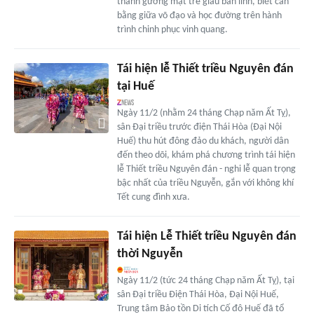
thành gương mặt trẻ giàu bản lĩnh, biết cân
bằng giữa võ đạo và học đường trên hành
trình chinh phục vinh quang.
Tái hiện lễ Thiết triều Nguyên đán
tại Huế
Ngày 11/2 (nhằm 24 tháng Chạp năm Ất Tỵ),
sân Đại triều trước điện Thái Hòa (Đại Nội
Huế) thu hút đông đảo du khách, người dân
đến theo dõi, khám phá chương trình tái hiện
lễ Thiết triều Nguyên đán - nghi lễ quan trọng
bậc nhất của triều Nguyễn, gắn với không khí
Tết cung đình xưa.
Tái hiện Lễ Thiết triều Nguyên đán
thời Nguyễn
Ngày 11/2 (tức 24 tháng Chạp năm Ất Tỵ), tại
sân Đại triều Điện Thái Hòa, Đại Nội Huế,
Trung tâm Bảo tồn Di tích Cố đô Huế đã tổ