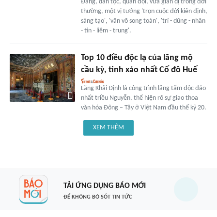
Đảng, dân tộc, quân đội, vừa giản dị trong đời
thường, một vị tướng 'trọn cuộc đời kiên định,
sáng tạo', 'văn võ song toàn', 'trí - dũng - nhân
- tín - liêm - trung'.
Top 10 điều độc lạ của lăng mộ
cầu kỳ, tinh xảo nhất Cố đô Huế
Lăng Khải Định là công trình lăng tẩm độc đáo
nhất triều Nguyễn, thể hiện rõ sự giao thoa
văn hóa Đông – Tây ở Việt Nam đầu thế kỷ 20.
XEM THÊM
TẢI ỨNG DỤNG BÁO MỚI
ĐỂ KHÔNG BỎ SÓT TIN TỨC