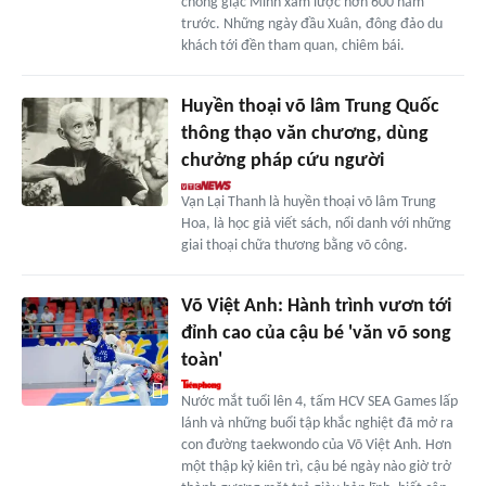
chống giặc Minh xâm lược hơn 600 năm
trước. Những ngày đầu Xuân, đông đảo du
khách tới đền tham quan, chiêm bái.
Huyền thoại võ lâm Trung Quốc
thông thạo văn chương, dùng
chưởng pháp cứu người
Vạn Lại Thanh là huyền thoại võ lâm Trung
Hoa, là học giả viết sách, nổi danh với những
giai thoại chữa thương bằng võ công.
Võ Việt Anh: Hành trình vươn tới
đỉnh cao của cậu bé 'văn võ song
toàn'
Nước mắt tuổi lên 4, tấm HCV SEA Games lấp
lánh và những buổi tập khắc nghiệt đã mở ra
con đường taekwondo của Võ Việt Anh. Hơn
một thập kỷ kiên trì, cậu bé ngày nào giờ trở