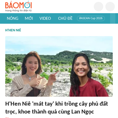
NÓNG
MỚI
VIDEO
CHỦ ĐỀ
#ASEAN Cup 2026
#Trí tuệ nhân tạo
#Mỹ - Iran
#Khám phá Việt Nam
H'HEN NIÊ
#Khám phá thế giới
H'Hen Niê 'mát tay' khi trồng cây phủ đất
trọc, khoe thành quả cùng Lan Ngọc