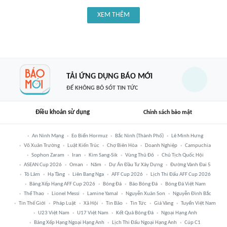
XEM THÊM
TẢI ỨNG DỤNG BÁO MỚI
ĐỂ KHÔNG BỎ SÓT TIN TỨC
Điều khoản sử dụng
Chính sách bảo mật
An Ninh Mạng
Eo Biển Hormuz
Bắc Ninh (thành Phố)
Lê Minh Hưng
Võ Xuân Trường
Luật Kiến Trúc
Chợ Biên Hòa
Doanh Nghiệp
Campuchia
Sophon Zaram
Iran
Kim Sang-Sik
Vùng Thủ Đô
Chủ Tịch Quốc Hội
ASEAN Cup 2026
Oman
Năm
Dự Án Đầu Tư Xây Dựng
Đường Vành Đai 5
Tô Lâm
Hạ Tầng
Liên Bang Nga
AFF Cup 2026
Lịch Thi Đấu AFF Cup 2026
Bảng Xếp Hạng AFF Cup 2026
Bóng Đá
Báo Bóng Đá
Bóng Đá Việt Nam
Thể Thao
Lionel Messi
Lamine Yamal
Nguyễn Xuân Son
Nguyễn Đình Bắc
Tin Thế Giới
Pháp Luật
Xã Hội
Tin Bão
Tin Tức
Giá Vàng
Tuyển Việt Nam
U23 Việt Nam
U17 Việt Nam
Kết Quả Bóng Đá
Ngoại Hạng Anh
Bảng Xếp Hạng Ngoại Hạng Anh
Lịch Thi Đấu Ngoại Hạng Anh
Cúp C1