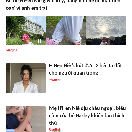
Bố đẻ H'Hen Niê gây chú ý, nàng hậu hé lộ 'mất tiền
oan' vì anh em trai
H'Hen Niê 'chốt đơn' 2 héc ta đất
cho người quan trọng
Mẹ H'Hen Niê địu cháu ngoại, biểu
cảm của bé Harley khiến fan thích
thú