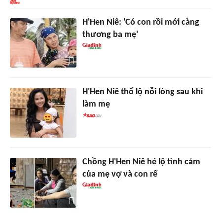
H'Hen Niê: 'Có con rồi mới càng
thương ba mẹ'
H'Hen Niê thổ lộ nỗi lòng sau khi
làm mẹ
Chồng H'Hen Niê hé lộ tình cảm
của mẹ vợ và con rể