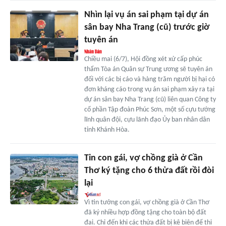
Nhìn lại vụ án sai phạm tại dự án
sân bay Nha Trang (cũ) trước giờ
tuyên án
Chiều mai (6/7), Hội đồng xét xử cấp phúc
thẩm Tòa án Quân sự Trung ương sẽ tuyên án
đối với các bị cáo và hàng trăm người bị hại có
đơn kháng cáo trong vụ án sai phạm xảy ra tại
dự án sân bay Nha Trang (cũ) liên quan Công ty
cổ phần Tập đoàn Phúc Sơn, một số cựu tướng
lĩnh quân đội, cựu lãnh đạo Ủy ban nhân dân
tỉnh Khánh Hòa.
Tin con gái, vợ chồng già ở Cần
Thơ ký tặng cho 6 thửa đất rồi đòi
lại
Vì tin tưởng con gái, vợ chồng già ở Cần Thơ
đã ký nhiều hợp đồng tặng cho toàn bộ đất
đai. Chỉ đến khi các thửa đất bị kê biên để thi