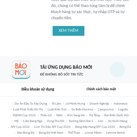
đó, chúng có thể thao túng tâm lý để chính
khách hàng tự xác thực, tự nhập OTP và tự
chuyển tiền.
XEM THÊM
TẢI ỨNG DỤNG BÁO MỚI
ĐỂ KHÔNG BỎ SÓT TIN TỨC
Điều khoản sử dụng
Chính sách bảo mật
Dự Án Đầu Tư Xây Dựng
Tô Lâm
Lê Minh Hưng
Doanh Nghiệp
Indonesia
Luật Phát Triển Đô Thị
Luật Kiến Trúc
Eo Biển Hormuz
Campuchia
Logistic
ASEAN Cup 2026
Tháo Gỡ
Năm
Kim Sang-Sik
Hạ Tầng
Đại Biểu Quốc Hội
Mỹ
Liên Bang Nga
Vùng Thủ Đô
Đường Vành Đai 5
Iran
An Ninh Mạng
AFF Cup 2026
Lịch Thi Đấu AFF Cup 2026
Bảng Xếp Hạng AFF Cup 2026
Bóng Đá
Báo Bóng Đá
Bóng Đá Việt Nam
Thể Thao
Lionel Messi
Lamine Yamal