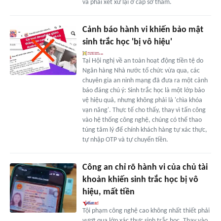
và phải xét xử lại ở cấp sơ thẩm.
Cảnh báo hành vi khiến bảo mật
sinh trắc học 'bị vô hiệu'
Tại Hội nghị về an toàn hoạt động tiền tệ do
Ngân hàng Nhà nước tổ chức vừa qua, các
chuyên gia an ninh mạng đã đưa ra một cảnh
báo đáng chú ý: Sinh trắc học là một lớp bảo
vệ hiệu quả, nhưng không phải là 'chìa khóa
vạn năng'. Thực tế cho thấy, thay vì tấn công
vào hệ thống công nghệ, chúng có thể thao
túng tâm lý để chính khách hàng tự xác thực,
tự nhập OTP và tự chuyển tiền.
Công an chỉ rõ hành vi của chủ tài
khoản khiến sinh trắc học bị vô
hiệu, mất tiền
Tội phạm công nghệ cao không nhất thiết phải
vượt qua lớp xác thực sinh trắc học. Thay vào