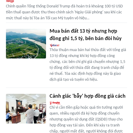
Chính quyền Tổng thống Donald Trump đã hoàn trả khoảng 100 tỷ USD
tiền thuế quan được thu theo chính sách 'Ngày Giải phóng' sau khi các
mức thuế này bị Tòa án Tối cao Mỹ tuyên vô hiệu…
Mua bán đất 13 tỷ nhưng hợp
đồng ghi 1,5 tỷ, bên bán đòi hủy
Thỏa thuận mua bán hai thửa đất với tổng giá
13 tỷ đồng nhưng khi ký hợp đồng công
chứng, các bên chỉ ghi giá chuyển nhượng 1,5
tỷ đồng đối với thửa đất đang tranh chấp để
né thuế. Tòa xác định hợp đồng này là giao
dịch giả tạo và tuyên vô hiệu.
Cảnh giác 'bẫy' hợp đồng giả cách
Chỉ vì cần tiền gấp hoặc quá tin tưởng người
quen, nhiều người đã ký hợp đồng chuyển
nhượng quyền sử dụng đất (QSDÐ) thay cho
hợp đồng vay tài sản. Ðến khi xảy ra tranh
chấp, người mất đất, người không đòi được