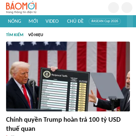
NÓNG
MỚI
VIDEO
CHỦ ĐỀ
#ASEAN Cup 2026
#Trí tuệ nhân tạo
#Mỹ - Iran
#Khám phá Việt Nam
TÌM KIẾM
VÔ HIỆU
#Khám phá thế giới
Chính quyền Trump hoàn trả 100 tỷ USD
thuế quan