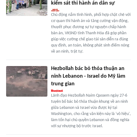
kiểm sát thi hành án dân sự
Chủ động nắm tình hình, phối hợp chặt chẽ với
cơ quan thi hành án và tăng cường vận động,
thuyết phục đương sự tự nguyện chấp hành
bản án, VKSND tỉnh Thanh Hóa đã góp phần
giúp việc cưỡng chế giao tài sản diễn ra đúng
quy định, an toàn, không phát sinh điểm nóng
về an ninh, trật tự.
Hezbollah bác bỏ thỏa thuận an
ninh Lebanon - Israel do Mỹ làm
trung gian
Lãnh đạo Hezbollah Naim Qassem ngày 27-6
tuyên bố bác bỏ thỏa thuận khung về an ninh
giữa Lebanon và Israel vừa được ký tại
Washington, cho rằng văn kiện này là 'vô hiệu',
làm tổn hại chủ quyền Lebanon và đồng nghĩa
với sự nhượng bộ trước Israel.