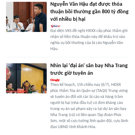
Nguyễn Văn Hậu đạt được thỏa
thuận bồi thường gần 800 tỷ đồng
với nhiều bị hại
Đại diện VKS đề nghị HĐXX cấp phúc thẩm ghi
nhận số tiền thỏa thuận này để khấu trừ vào
nghĩa vụ bồi thường của bị cáo Nguyễn Văn
Hậu.
Nhìn lại 'đại án' sân bay Nha Trang
trước giờ tuyên án
Theo kế hoạch, 15h chiều nay (6/7), HĐXX
phúc thẩm Tòa án Quân sự (TAQS) Trung ương
sẽ tuyên án đối với các bị cáo và hàng trăm
người bị hại (nhà đầu tư) có đơn kháng cáo
trong vụ án sai phạm xảy ra tại dự án sân bay
Nha Trang (cũ) có liên quan Tập đoàn Phúc
Sơn, một số cựu tướng lĩnh quân đội, cựu lãnh
đạo UBND tỉnh Khánh Hòa.