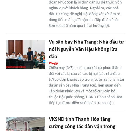
đoàn Phúc Sơn là bị đơn dân sự để thực hiện
nghĩa vụ với khách hàng. Ngoài ra, các nhà
đầu tư cũng đề nghị Hội đồng xét xử làm rõ
dòng tiền mà họ đã nộp cho Tập đoàn Phúc
Sơn suốt 10 năm qua thì ai hưởng lợi.
Vụ sân bay Nha Trang: Nhà đầu tư
nói Nguyễn Văn Hậu không lừa
đảo
Chiều nay (3/7), phiên tòa xét xử phúc thẩm
đối với các bị cáo và các bị hại (các nhà đầu
tư) có đơn kháng cáo trong vụ án sai phạm tại
dự án sân bay Nha Trang (cũ), liên quan đến
Tập đoàn Phúc Sơn và một số cựu cán bộ
thuộc Bộ Quốc phòng, UBND tỉnh Khánh Hòa
tiếp tục được diễn ra ở phần tranh luận.
VKSND tỉnh Thanh Hóa tăng
cường công tác dân vận trong