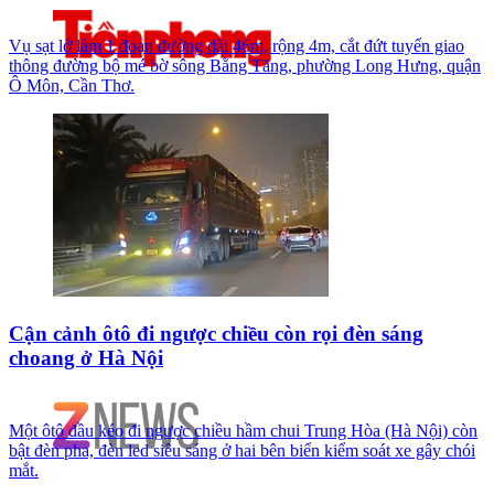
Vụ sạt lở làm 1 đoạn đường dài 46m, rộng 4m, cắt đứt tuyến giao
thông đường bộ mé bờ sông Bằng Tăng, phường Long Hưng, quận
Ô Môn, Cần Thơ.
Cận cảnh ôtô đi ngược chiều còn rọi đèn sáng
choang ở Hà Nội
Một ôtô đầu kéo đi ngược chiều hầm chui Trung Hòa (Hà Nội) còn
bật đèn pha, đèn led siêu sáng ở hai bên biển kiểm soát xe gây chói
mắt.