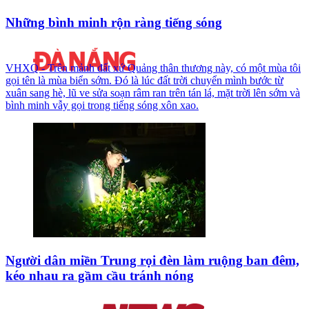
Những bình minh rộn ràng tiếng sóng
VHXQ - Trên mảnh đất xứ Quảng thân thương này, có một mùa tôi
gọi tên là mùa biển sớm. Đó là lúc đất trời chuyển mình bước từ
xuân sang hè, lũ ve sửa soạn râm ran trên tán lá, mặt trời lên sớm và
bình minh vẫy gọi trong tiếng sóng xôn xao.
Người dân miền Trung rọi đèn làm ruộng ban đêm,
kéo nhau ra gầm cầu tránh nóng