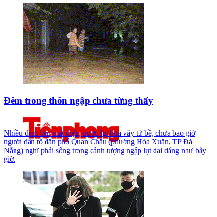
Đêm trong thôn ngập chưa từng thấy
Nhiều đêm liền mất điện, nước lụt bủa vây tứ bề, chưa bao giờ
người dân tổ dân phố Quan Châu (phường Hòa Xuân, TP Đà
Nẵng) nghĩ phải sống trong cảnh tượng ngập lụt dai dẳng như bây
giờ.