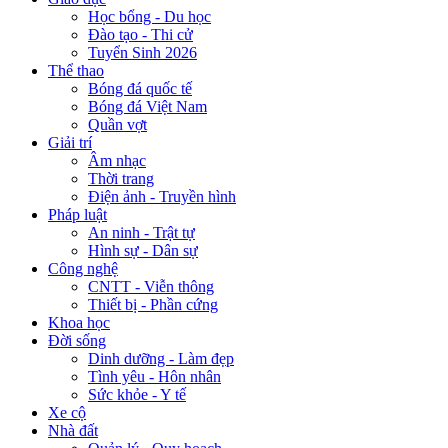
Học bổng - Du học
Đào tạo - Thi cử
Tuyển Sinh 2026
Thể thao
Bóng đá quốc tế
Bóng đá Việt Nam
Quần vợt
Giải trí
Âm nhạc
Thời trang
Điện ảnh - Truyền hình
Pháp luật
An ninh - Trật tự
Hình sự - Dân sự
Công nghệ
CNTT - Viễn thông
Thiết bị - Phần cứng
Khoa học
Đời sống
Dinh dưỡng - Làm đẹp
Tình yêu - Hôn nhân
Sức khỏe - Y tế
Xe cộ
Nhà đất