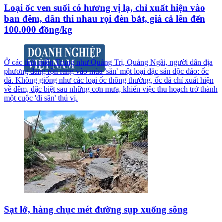
Loại ốc ven suối có hương vị lạ, chỉ xuất hiện vào
ban đêm, dân thi nhau rọi đèn bắt, giá cả lên đến
100.000 đồng/kg
Ở các tỉnh miền Trung như Quảng Trị, Quảng Ngãi, người dân địa
phương đang rộn ràng vào mùa 'săn' một loại đặc sản độc đáo: ốc
đá. Không giống như các loại ốc thông thường, ốc đá chỉ xuất hiện
về đêm, đặc biệt sau những cơn mưa, khiến việc thu hoạch trở thành
một cuộc 'đi săn' thú vị.
Sạt lở, hàng chục mét đường sụp xuống sông