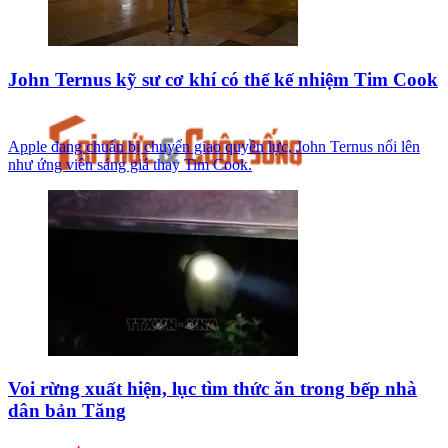
John Ternus kỹ sư cơ khí có thể kế nhiệm Tim Cook
Apple đang chuẩn bị chuyển giao quyền lực, John Ternus nổi lên
như ứng viên sáng giá thay Tim Cook.
Voi rừng xuất hiện, lục tìm thức ăn trong bếp nhà
dân bản Tăng