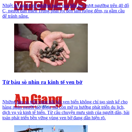
Nhiệt độ ngoài trời những ngày qua liên tục vượt ngưỡng trên 40 độ
C, người dân miền Trung phải rọi đèn làm ruộng đêm, ra gầm cầu
để tránh nắng.
Từ bàu sò nhìn ra kinh tế ven bờ
Những bàu sò trên vùng bãi bồi ven biển không chỉ tạo sinh kế cho
hàng ngàn người lao động mà còn mở ra hướng phát triển du lịch,
dịch vụ và kinh tế biển. Từ câu chuyện mưu sinh của người dân, bài
toán phát triển bền vững vùng ven bờ đang dần hiện rõ.