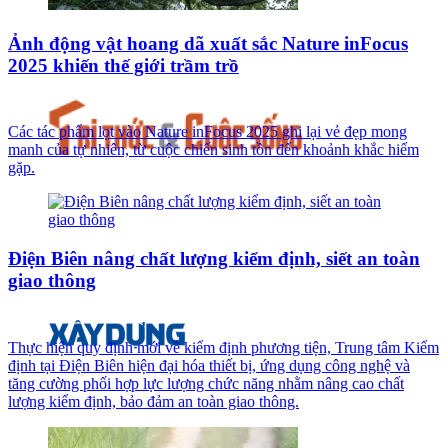
Ảnh động vật hoang dã xuất sắc Nature inFocus
2025 khiến thế giới trầm trồ
Các tác phẩm lọt vào Nature inFocus 2025 ghi lại vẻ đẹp mong
manh của tự nhiên, từ cuộc chiến sinh tồn đến khoảnh khắc hiếm
gặp.
Điện Biên nâng chất lượng kiểm định, siết an toàn
giao thông
Thực hiện quy định mới về kiểm định phương tiện, Trung tâm Kiểm
định tại Điện Biên hiện đại hóa thiết bị, ứng dụng công nghệ và
tăng cường phối hợp lực lượng chức năng nhằm nâng cao chất
lượng kiểm định, bảo đảm an toàn giao thông.