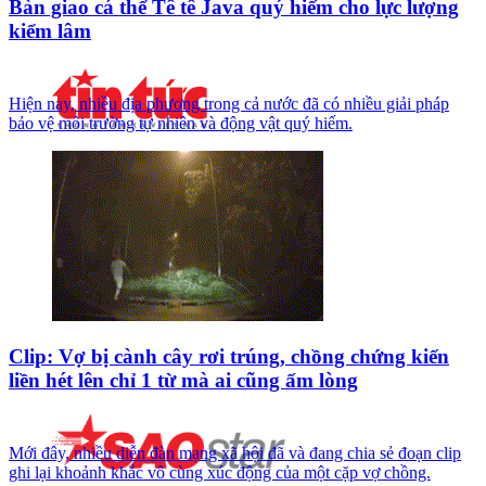
Bàn giao cá thể Tê tê Java quý hiếm cho lực lượng
kiểm lâm
Hiện nay, nhiều địa phương trong cả nước đã có nhiều giải pháp
bảo vệ môi trường tự nhiên và động vật quý hiếm.
Clip: Vợ bị cành cây rơi trúng, chồng chứng kiến
liền hét lên chỉ 1 từ mà ai cũng ấm lòng
Mới đây, nhiều diễn đàn mạng xã hội đã và đang chia sẻ đoạn clip
ghi lại khoảnh khắc vô cùng xúc động của một cặp vợ chồng.