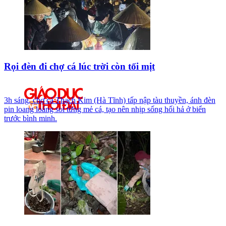
Rọi đèn đi chợ cá lúc trời còn tối mịt
3h sáng, chợ cá Thạch Kim (Hà Tĩnh) tấp nập tàu thuyền, ánh đèn
pin loang loáng soi từng mẻ cá, tạo nên nhịp sống hối hả ở biển
trước bình minh.