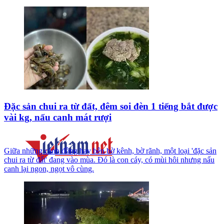
Đặc sản chui ra từ đất, đêm soi đèn 1 tiếng bắt được
vài kg, nấu canh mát rượi
Giữa những cánh đồng hay bên bờ kênh, bờ rãnh, một loại 'đặc sản
chui ra từ đất' đang vào mùa. Đó là con cáy, có mùi hôi nhưng nấu
canh lại ngon, ngọt vô cùng.