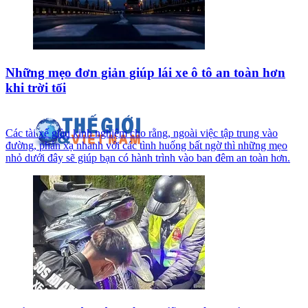
Những mẹo đơn giản giúp lái xe ô tô an toàn hơn
khi trời tối
Các tài xế giàu kinh nghiệm cho rằng, ngoài việc tập trung vào
đường, phản xạ nhanh với các tình huống bất ngờ thì những mẹo
nhỏ dưới đây sẽ giúp bạn có hành trình vào ban đêm an toàn hơn.