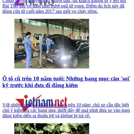
Chính quyền khuyến cáo người dân, du khách không tự ý leo núi
Bài Thơ sau vụ nam sinh trượt ngã tử vong. Điểm du lịch này đã
đóng cửa từ cuối năm 2017 sau một vụ cháy rừng.
Ô tô cũ trên 10 năm tuổi: Những hạng mục cần 'soi'
kỹ trước khi đưa đi đăng kiểm
Với những chiếc ô tô đã vận hành trên 10 năm, chủ xe cần đặc biệt
chú ý kiểm tra các hạng mục dưới đây để quá trình đưa xe vào trạm
đăng kiểm diễn ra thuận lợi và không bị trả về.