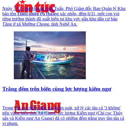
Ngày 7/11, ông Hoàng Anh Tuấn, Phó Giám đốc Ban Quản lý Khu
bảo tồn Thiên nhiên Pù Huống xác nhận, đêm 6/11, một con voi
rừng trưởng thành đã xuất hiện tại khu vực gần khu dân cư bản
Tăng ở xã Mường Chọng, tỉnh Nghệ An.
Trắng đêm trên biển cùng lực lượng kiểm ngư
Trong đợt cao điểm tuần tra, kiểm soát, xử lý các tàu cá '3 không'
trên vùng biển tỉnh An Giang, lực lượng Kiểm ngư (Chi cục Thủy
sản và Kiểm ngư An Giang) đã có những đêm trắng truy tìm tàu cá
vi phạm.