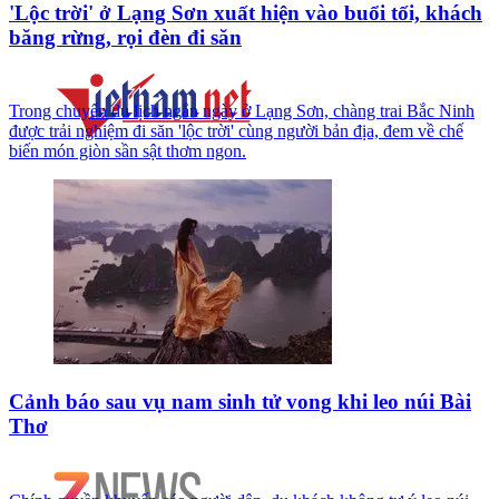
'Lộc trời' ở Lạng Sơn xuất hiện vào buổi tối, khách
băng rừng, rọi đèn đi săn
Trong chuyến du lịch ngắn ngày ở Lạng Sơn, chàng trai Bắc Ninh
được trải nghiệm đi săn 'lộc trời' cùng người bản địa, đem về chế
biến món giòn sần sật thơm ngon.
Cảnh báo sau vụ nam sinh tử vong khi leo núi Bài
Thơ