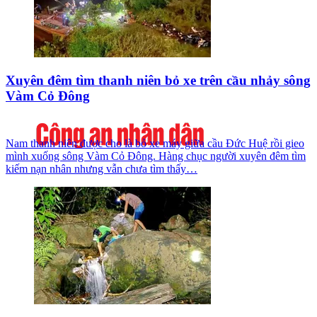
Xuyên đêm tìm thanh niên bỏ xe trên cầu nhảy sông
Vàm Cỏ Đông
Nam thanh niên được cho là bỏ xe máy giữa cầu Đức Huệ rồi gieo
mình xuống sông Vàm Cỏ Đông. Hàng chục người xuyên đêm tìm
kiếm nạn nhân nhưng vẫn chưa tìm thấy…