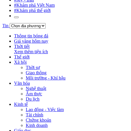
#Khám phá Việt Nam
#Khám phá thế giới
Tin
Thông tin bóng đá
Giá vàng hôm nay
Thời tiết
Xem thêm tiện ích
Thế giới
Xã hội
Thời sự
Giao thông
Môi trường - Khí hậu
Văn hóa
Nghệ thuật
Ẩm thực
Du lịch
Kinh tế
Lao động - Việc làm
Tài chính
Chứng khoán
Kinh doanh
Giáo dục