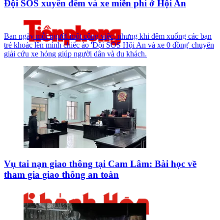
Đội SOS xuyên đêm vá xe miễn phí ở Hội An
Ban ngày mỗi người một công việc, nhưng khi đêm xuống các bạn
trẻ khoác lên mình chiếc áo 'Đội SOS Hội An vá xe 0 đồng' chuyên
giải cứu xe hỏng giúp người dân và du khách.
Vụ tai nạn giao thông tại Cam Lâm: Bài học về
tham gia giao thông an toàn