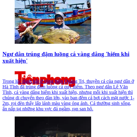
Ngư dân trúng đậm luồng cá vàng dâng 'hiếm khi
xuất hiện'
Trong lúc đánh bắt ở vùng biển Quảng Trị, thuyền cá của ngư dân ở
Hà Tĩnh đã trúng đậm luồng cá quý hiếm. Theo ngư dân Lê Văn
Tĩnh, cá vàng dâng hiếm khi xuất hiện, nhưng mỗi khi xuất hiện thì
chúng di chuyển theo đàn lớn, vào ban đêm cá bơi cách mặt nước 1-
2m, rọi đèn thấy lấp lánh màu vàng óng ánh. Cá thường sinh sống,
ẩn nấp tại những khu vực đá ngầm, rạn san hô.