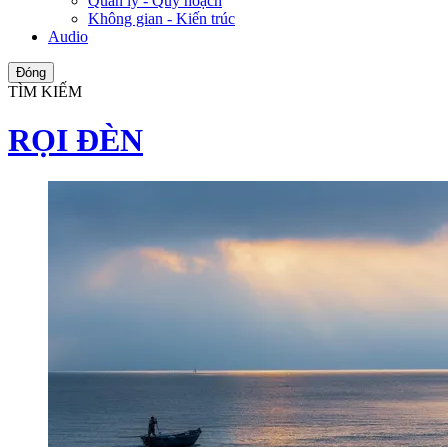
Quản lý - Quy hoạch
Không gian - Kiến trúc
Audio
Đóng
TÌM KIẾM
RỌI ĐÈN