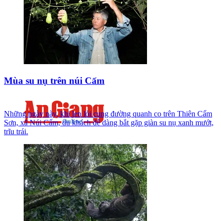
Mùa su nụ trên núi Cấm
Những ngày này, khi len lỏi cung đường quanh co trên Thiên Cấm
Sơn, xã Núi Cấm, du khách dễ dàng bắt gặp giàn su nụ xanh mướt,
trĩu trái.