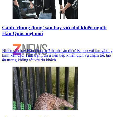
Cảnh 'chung đụng' sân bay với idol khiến người
Hàn Quốc mệt mỏi
Nhiều sân bay Hàn Quốc trở thành 'sàn diễn' K-pop với fan và ống
kính ken đặc. Tình trạng ùn ứ liên tiếp khiến dịch vụ chậm trễ, tạo
ấn tượng không tốt với du khách.