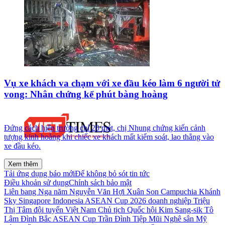
Vụ xe khách va chạm với xe đầu kéo làm 6 người tử
vong: Nhân chứng kể phút bàng hoàng
Đứng cách hiện trường chỉ 20 mét, chị Nhung chứng kiến cảnh
tượng kinh hoàng khi chiếc xe khách mất kiểm soát, lao thẳng vào
xe đầu kéo.
Xem thêm
Tải ứng dụng báo mới
Để không bỏ sót tin tức
Điều khoản sử dụng
Chính sách bảo mật
Liên bang Nga
năm
Nguyễn Văn Hợi
Xuân Son
Campuchia
Khánh
Sky
Singapore
Indonesia
ASEAN Cup 2026
doanh nghiệp
Triệu
Thị Tâm
đội tuyển Việt Nam
Chủ tịch Quốc hội
Kim Sang-sik
Tô
Lâm
Đình Bắc
ASEAN Cup
Trần Đình Tiệp
Mũi Nghê
sân Mỹ