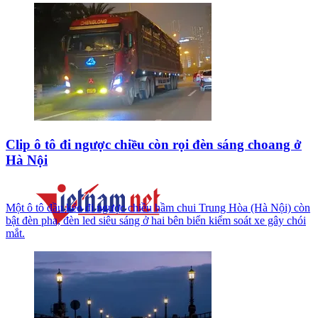
Clip ô tô đi ngược chiều còn rọi đèn sáng choang ở
Hà Nội
Một ô tô đầu kéo đi ngược chiều hầm chui Trung Hòa (Hà Nội) còn
bật đèn pha, đèn led siêu sáng ở hai bên biển kiểm soát xe gây chói
mắt.