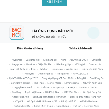
XEM THÊM
TẢI ỨNG DỤNG BÁO MỚI
ĐỂ KHÔNG BỎ SÓT TIN TỨC
Điều khoản sử dụng
Chính sách bảo mật
Myanmar
Luật Dầu Khí
Kim Sang-Sik
Năm
ASEAN Cup 2026
Đình Bắc
Singapore
Ukraine
Triệu Thị Tâm
Liên Bang Nga
Mũi Nghê
Campuchia
Cảnh Sát Kinh Tế
Iran
Thái Lan
Indonesia
ASEAN Cup
Đội Tuyển Việt Nam
Malaysia
Doanh Nghiệp
Philippines
AFF Cup 2026
Lịch Thi Đấu AFF Cup 2026
Bảng Xếp Hạng AFF Cup 2026
Bóng Đá
Báo Bóng Đá
Bóng Đá Việt Nam
Thể Thao
Lionel Messi
Lamine Yamal
Nguyễn Xuân Son
Nguyễn Đình Bắc
Tin Thế Giới
Pháp Luật
Xã Hội
Tin Bão
Tin Tức
Giá Vàng
Tuyển Việt Nam
U23 Việt Nam
U17 Việt Nam
Kết Quả Bóng Đá
Ngoại Hạng Anh
Bảng Xếp Hạng Ngoại Hạng Anh
Lịch Thi Đấu Ngoại Hạng Anh
Cúp C1
Kết Quả Vietlott Power 6/55
Kết Quả Xổ Số
Xổ Số Miền Nam
Xổ Số Miền Bắc
Xổ Số Miền Trung
Giao Thông
Thời Sự
Lịch Vạn Niên