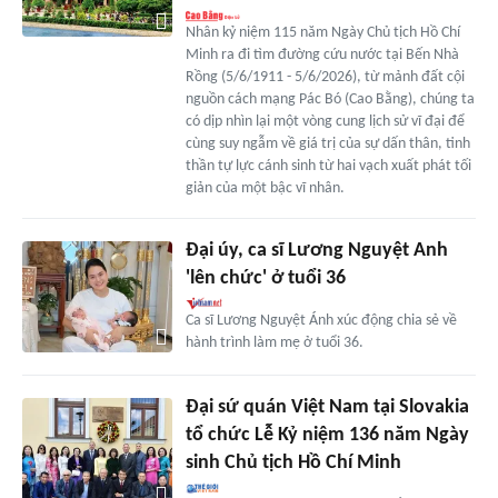
Nhân kỷ niệm 115 năm Ngày Chủ tịch Hồ Chí
Minh ra đi tìm đường cứu nước tại Bến Nhà
Rồng (5/6/1911 - 5/6/2026), từ mảnh đất cội
nguồn cách mạng Pác Bó (Cao Bằng), chúng ta
có dịp nhìn lại một vòng cung lịch sử vĩ đại để
cùng suy ngẫm về giá trị của sự dấn thân, tinh
thần tự lực cánh sinh từ hai vạch xuất phát tối
giản của một bậc vĩ nhân.
Đại úy, ca sĩ Lương Nguyệt Anh
'lên chức' ở tuổi 36
Ca sĩ Lương Nguyệt Ánh xúc động chia sẻ về
hành trình làm mẹ ở tuổi 36.
Đại sứ quán Việt Nam tại Slovakia
tổ chức Lễ Kỷ niệm 136 năm Ngày
sinh Chủ tịch Hồ Chí Minh