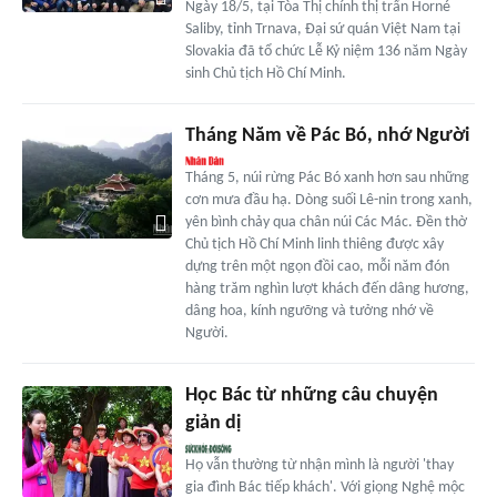
Ngày 18/5, tại Tòa Thị chính thị trấn Horné
Saliby, tỉnh Trnava, Đại sứ quán Việt Nam tại
Slovakia đã tổ chức Lễ Kỷ niệm 136 năm Ngày
sinh Chủ tịch Hồ Chí Minh.
Tháng Năm về Pác Bó, nhớ Người
Tháng 5, núi rừng Pác Bó xanh hơn sau những
cơn mưa đầu hạ. Dòng suối Lê-nin trong xanh,
yên bình chảy qua chân núi Các Mác. Đền thờ
Chủ tịch Hồ Chí Minh linh thiêng được xây
dựng trên một ngọn đồi cao, mỗi năm đón
hàng trăm nghìn lượt khách đến dâng hương,
dâng hoa, kính ngưỡng và tưởng nhớ về
Người.
Học Bác từ những câu chuyện
giản dị
Họ vẫn thường từ nhận mình là người 'thay
gia đình Bác tiếp khách'. Với giọng Nghệ mộc