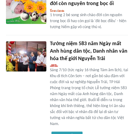
đời còn nguyên trong bọc ối
1 trong 2 bé song sinh chào đời còn nguyên
trong bọc ối hay còn gọi là 'đẻ bọc điều' - hiện
tượng hiếm gặp vô cùng thú vị.
Tưởng niệm 583 năm Ngày mất
Anh hùng dân tộc, Danh nhân văn
hóa thế giới Nguyễn Trãi
Sáng 7/10 (tức ngày 16 tháng Tám âm lịch), tại
Khu di tích Côn Sơn – nơi gắn bó sâu đậm với
cuộc đời và sự nghiệp Nguyễn Trãi, TP Hải
Phòng trang trọng tổ chức Lễ tưởng niệm 583
năm Ngày mất của Anh hùng dân tộc, Danh
nhân văn hóa thế giới. Buổi lễ diễn ra trong
không khí linh thiêng, thể hiện lòng tri ân sâu
sắc đối với bậc vĩ nhân đã để lại di sản tư
tưởng và nhân nghĩa bất tử cho dân tộc Việt
Nam.