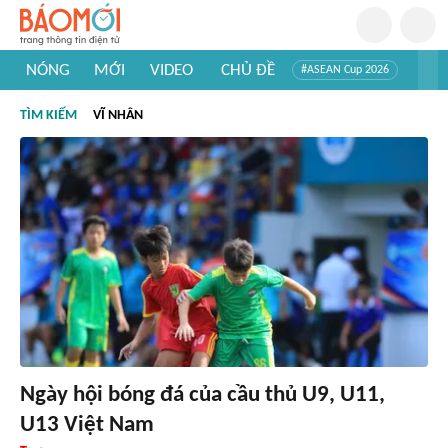
NÓNG
MỚI
VIDEO
CHỦ ĐỀ
#ASEAN Cup 2026
#Trí tuệ nhân tạo
#Mỹ - Iran
#Khám phá Việt Nam
TÌM KIẾM
VĨ NHÂN
#Khám phá thế giới
Ngày hội bóng đá của cầu thủ U9, U11,
U13 Việt Nam