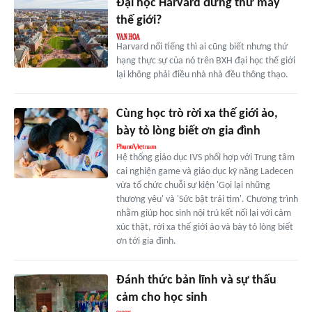
Đại học Harvard đứng thứ mấy
thế giới?
Harvard nổi tiếng thì ai cũng biết nhưng thứ
hạng thực sự của nó trên BXH đại học thế giới
lại không phải điều nhà nhà đều thông thạo.
Cùng học trò rời xa thế giới ảo,
bày tỏ lòng biết ơn gia đình
Hệ thống giáo dục IVS phối hợp với Trung tâm
cai nghiện game và giáo dục kỹ năng Ladecen
vừa tổ chức chuỗi sự kiện 'Gọi lại những
thương yêu' và 'Sức bật trái tim'. Chương trình
nhằm giúp học sinh nội trú kết nối lại với cảm
xúc thật, rời xa thế giới ảo và bày tỏ lòng biết
ơn tới gia đình.
Đánh thức bản lĩnh và sự thấu
cảm cho học sinh