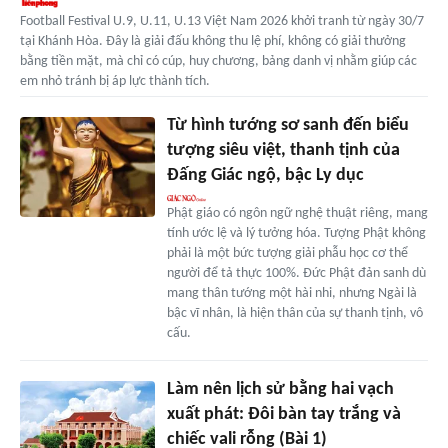
Football Festival U.9, U.11, U.13 Việt Nam 2026 khởi tranh từ ngày 30/7
tại Khánh Hòa. Đây là giải đấu không thu lệ phí, không có giải thưởng
bằng tiền mặt, mà chỉ có cúp, huy chương, bảng danh vị nhằm giúp các
em nhỏ tránh bị áp lực thành tích.
Từ hình tướng sơ sanh đến biểu
tượng siêu việt, thanh tịnh của
Đấng Giác ngộ, bậc Ly dục
Phật giáo có ngôn ngữ nghệ thuật riêng, mang
tính ước lệ và lý tưởng hóa. Tượng Phật không
phải là một bức tượng giải phẫu học cơ thể
người để tả thực 100%. Đức Phật đản sanh dù
mang thân tướng một hài nhi, nhưng Ngài là
bậc vĩ nhân, là hiện thân của sự thanh tịnh, vô
cấu.
Làm nên lịch sử bằng hai vạch
xuất phát: Đôi bàn tay trắng và
chiếc vali rỗng (Bài 1)