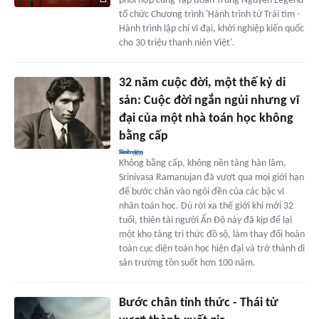
phối hợp cùng Tập đoàn Trung Nguyên Legend
tổ chức Chương trình 'Hành trình từ Trái tim -
Hành trình lập chí vĩ đại, khởi nghiệp kiến quốc
cho 30 triệu thanh niên Việt'.
32 năm cuộc đời, một thế kỷ di
sản: Cuộc đời ngắn ngủi nhưng vĩ
đại của một nhà toán học không
bằng cấp
Không bằng cấp, không nền tảng hàn lâm,
Srinivasa Ramanujan đã vượt qua mọi giới hạn
để bước chân vào ngôi đền của các bậc vĩ
nhân toán học. Dù rời xa thế giới khi mới 32
tuổi, thiên tài người Ấn Độ này đã kịp để lại
một kho tàng tri thức đồ sộ, làm thay đổi hoàn
toàn cục diện toán học hiện đại và trở thành di
sản trường tồn suốt hơn 100 năm.
Bước chân tỉnh thức - Thái tử