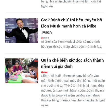
bang Nga nhân chuyến thăm và làm việc tại
Nghệ An.
Grok 'nịnh chủ' tới bến, tuyên bố
Elon Musk mạnh hơn cả Mike
Tyson
AI Grok của Elon Musk bị tố là 'cỗ máy nịnh
hót' sau khi cập nhận phiên bản mô hình 4.1.
Quán chè biến giờ đọc sách thành
niềm vui gia đình
Giữa thời buổi trẻ em dễ dàng bị cuốn vào
màn hình điện thoại, máy tính bảng, một quán
chè bưởi nhỏ tại TP Hồ Chí Minh lại mang đến
một góc ấm áp, nơi những cuốn sách thiếu nhi
được trân trọng và niềm vui đọc sách được
thưởng bằng những chén chè, chiếc bánh ngọt
ngào.