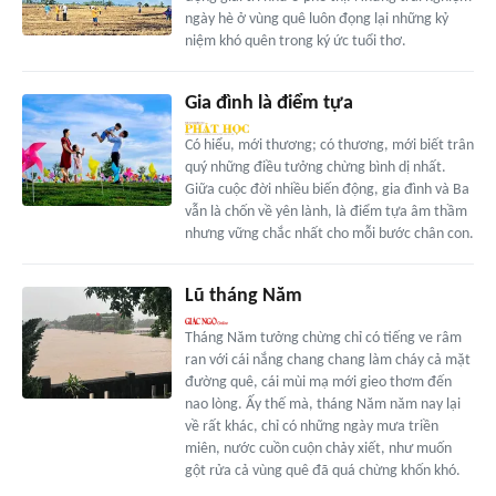
ngày hè ở vùng quê luôn đọng lại những kỷ
niệm khó quên trong ký ức tuổi thơ.
Gia đình là điểm tựa
Có hiểu, mới thương; có thương, mới biết trân
quý những điều tưởng chừng bình dị nhất.
Giữa cuộc đời nhiều biến động, gia đình và Ba
vẫn là chốn về yên lành, là điểm tựa âm thầm
nhưng vững chắc nhất cho mỗi bước chân con.
Lũ tháng Năm
Tháng Năm tưởng chừng chỉ có tiếng ve râm
ran với cái nắng chang chang làm cháy cả mặt
đường quê, cái mùi mạ mới gieo thơm đến
nao lòng. Ấy thế mà, tháng Năm năm nay lại
về rất khác, chỉ có những ngày mưa triền
miên, nước cuồn cuộn chảy xiết, như muốn
gột rửa cả vùng quê đã quá chừng khốn khó.