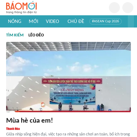
NÓNG
MỚI
VIDEO
CHỦ ĐỀ
#ASEAN Cup 2026
#Trí tuệ nhân tạo
#Mỹ - Iran
#Khám phá Việt Nam
TÌM KIẾM
LẼO ĐẼO
#Khám phá thế giới
Mùa hè của em!
Giữa nhịp sống hiện đại, việc tạo ra những sân chơi an toàn, bổ ích trong