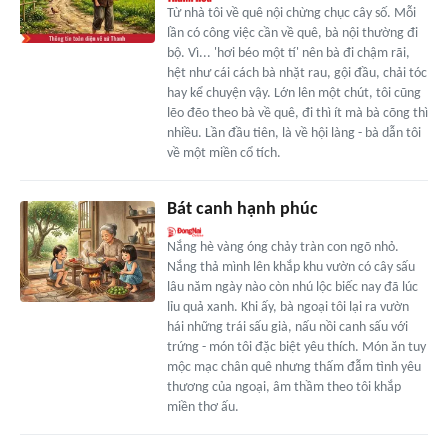
Từ nhà tôi về quê nội chừng chục cây số. Mỗi
lần có công việc cần về quê, bà nội thường đi
bộ. Vì... 'hơi béo một tí' nên bà đi chậm rãi,
hệt như cái cách bà nhặt rau, gội đầu, chải tóc
hay kể chuyện vậy. Lớn lên một chút, tôi cũng
lẽo đẽo theo bà về quê, đi thì ít mà bà cõng thì
nhiều. Lần đầu tiên, là về hội làng - bà dẫn tôi
về một miền cổ tích.
Bát canh hạnh phúc
Nắng hè vàng óng chảy tràn con ngõ nhỏ.
Nắng thả mình lên khắp khu vườn có cây sấu
lâu năm ngày nào còn nhú lộc biếc nay đã lúc
lỉu quả xanh. Khi ấy, bà ngoại tôi lại ra vườn
hái những trái sấu già, nấu nồi canh sấu với
trứng - món tôi đặc biệt yêu thích. Món ăn tuy
mộc mạc chân quê nhưng thấm đẫm tình yêu
thương của ngoại, âm thầm theo tôi khắp
miền thơ ấu.