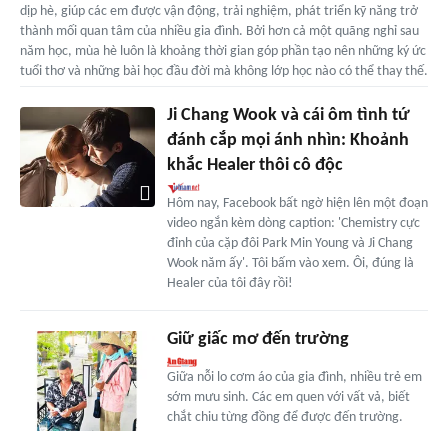
dịp hè, giúp các em được vận động, trải nghiệm, phát triển kỹ năng trở
thành mối quan tâm của nhiều gia đình. Bởi hơn cả một quãng nghỉ sau
năm học, mùa hè luôn là khoảng thời gian góp phần tạo nên những ký ức
tuổi thơ và những bài học đầu đời mà không lớp học nào có thể thay thế.
Ji Chang Wook và cái ôm tình tứ
đánh cắp mọi ánh nhìn: Khoảnh
khắc Healer thôi cô độc
Hôm nay, Facebook bất ngờ hiện lên một đoạn
video ngắn kèm dòng caption: 'Chemistry cực
đỉnh của cặp đôi Park Min Young và Ji Chang
Wook năm ấy'. Tôi bấm vào xem. Ôi, đúng là
Healer của tôi đây rồi!
Giữ giấc mơ đến trường
Giữa nỗi lo cơm áo của gia đình, nhiều trẻ em
sớm mưu sinh. Các em quen với vất vả, biết
chắt chiu từng đồng để được đến trường.