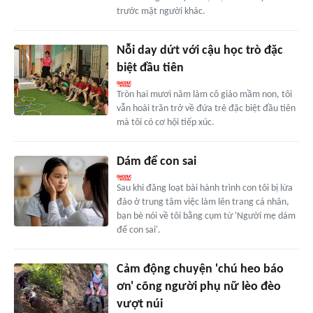
trước mặt người khác.
Nỗi day dứt với cậu học trò đặc
biệt đầu tiên
Tròn hai mươi năm làm cô giáo mầm non, tôi
vẫn hoài trăn trở về đứa trẻ đặc biệt đầu tiên
mà tôi có cơ hội tiếp xúc.
Dám để con sai
Sau khi đăng loạt bài hành trình con tôi bị lừa
đảo ở trung tâm việc làm lên trang cá nhân,
bạn bè nói về tôi bằng cụm từ 'Người mẹ dám
để con sai'.
Cảm động chuyện 'chú heo báo
ơn' cõng người phụ nữ lèo đèo
vượt núi