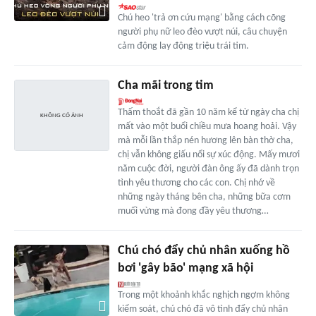
Chú heo 'trả ơn cứu mạng' bằng cách cõng
người phụ nữ leo đèo vượt núi, câu chuyện
cảm động lay động triệu trái tim.
Cha mãi trong tim
Thấm thoắt đã gần 10 năm kể từ ngày cha chị
mất vào một buổi chiều mưa hoang hoải. Vậy
mà mỗi lần thắp nén hương lên bàn thờ cha,
chị vẫn không giấu nổi sự xúc động. Mấy mươi
năm cuộc đời, người đàn ông ấy đã dành trọn
tình yêu thương cho các con. Chị nhớ về
những ngày tháng bên cha, những bữa cơm
muối vừng mà đong đầy yêu thương…
Chú chó đẩy chủ nhân xuống hồ
bơi 'gây bão' mạng xã hội
Trong một khoảnh khắc nghịch ngợm không
kiểm soát, chú chó đã vô tình đẩy chủ nhân