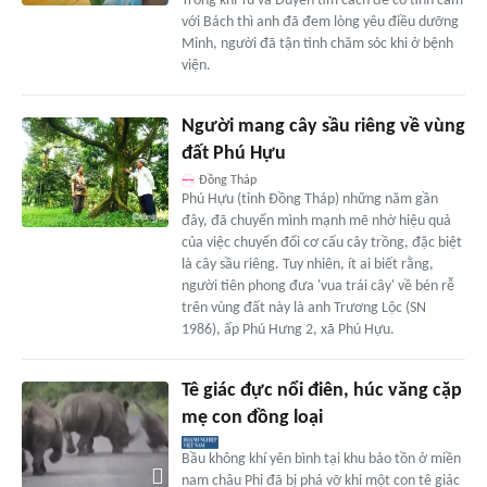
Trong khi Tú và Duyên tìm cách để có tình cảm
với Bách thì anh đã đem lòng yêu điều dưỡng
Minh, người đã tận tình chăm sóc khi ở bệnh
viện.
Người mang cây sầu riêng về vùng
đất Phú Hựu
Đồng Tháp
Phú Hựu (tỉnh Đồng Tháp) những năm gần
đây, đã chuyển mình mạnh mẽ nhờ hiệu quả
của việc chuyển đổi cơ cấu cây trồng, đặc biệt
là cây sầu riêng. Tuy nhiên, ít ai biết rằng,
người tiên phong đưa 'vua trái cây' về bén rễ
trên vùng đất này là anh Trương Lộc (SN
1986), ấp Phú Hưng 2, xã Phú Hựu.
Tê giác đực nổi điên, húc văng cặp
mẹ con đồng loại
Bầu không khí yên bình tại khu bảo tồn ở miền
nam châu Phi đã bị phá vỡ khi một con tê giác