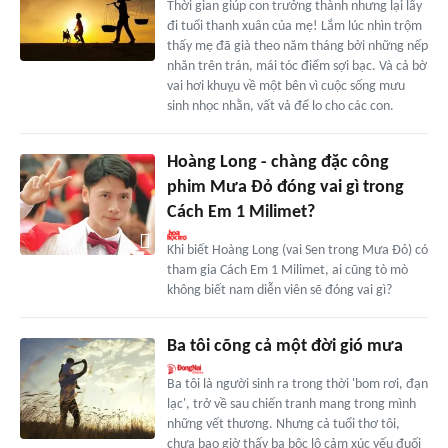
Thời gian giúp con trưởng thành nhưng lại lấy
đi tuổi thanh xuân của mẹ! Lắm lúc nhìn trộm
thấy mẹ đã già theo năm tháng bởi những nếp
nhăn trên trán, mái tóc điểm sợi bạc. Và cả bờ
vai hơi khuỵu về một bên vì cuộc sống mưu
sinh nhọc nhằn, vất vả để lo cho các con.
Hoàng Long - chàng đặc công
phim Mưa Đỏ đóng vai gì trong
Cách Em 1 Milimet?
Khi biết Hoàng Long (vai Sen trong Mưa Đỏ) có
tham gia Cách Em 1 Milimet, ai cũng tò mò
không biết nam diễn viên sẽ đóng vai gì?
Ba tôi cõng cả một đời gió mưa
Ba tôi là người sinh ra trong thời 'bom rơi, đạn
lạc', trở về sau chiến tranh mang trong mình
những vết thương. Nhưng cả tuổi thơ tôi,
chưa bao giờ thấy ba bộc lộ cảm xúc yếu đuối