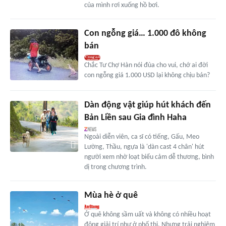
của mình rơi xuống hồ bơi.
Con ngỗng giá… 1.000 đô không
bán
Chắc Tư Chợ Hàn nói đùa cho vui, chớ ai đời
con ngỗng giá 1.000 USD lại không chịu bán?
Dàn động vật giúp hút khách đến
Bản Liền sau Gia đình Haha
Ngoài diễn viên, ca sĩ có tiếng, Gấu, Meo
Lường, Thầu, ngựa là 'dàn cast 4 chân' hút
người xem nhờ loạt biểu cảm dễ thương, bình
dị trong chương trình.
Mùa hè ở quê
Ở quê không sầm uất và không có nhiều hoạt
động giải trí như ở phố thị. Nhưng trải nghiệm