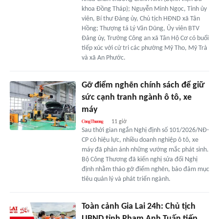
khoa Đồng Tháp); Nguyễn Minh Ngọc, Tỉnh ủy
viên, Bí thư Đảng ủy, Chủ tịch HĐND xã Tân
Hồng; Thượng tá Lý Văn Dũng, Ủy viên BTV
Đảng ủy, Trưởng Công an xã Tân Hộ Cơ có buổi
tiếp xúc với cử tri các phường Mỹ Tho, Mỹ Trà
và xã An Phước.
Gỡ điểm nghẽn chính sách để giữ
sức cạnh tranh ngành ô tô, xe
máy
11 giờ
Sau thời gian ngắn Nghị định số 101/2026/NĐ-
CP có hiệu lực, nhiều doanh nghiệp ô tô, xe
máy đã phản ánh những vướng mắc phát sinh.
Bộ Công Thương đã kiến nghị sửa đổi Nghị
định nhằm tháo gỡ điểm nghẽn, bảo đảm mục
tiêu quản lý và phát triển ngành.
Toàn cảnh Gia Lai 24h: Chủ tịch
UBND tỉnh Phạm Anh Tuấn tiếp