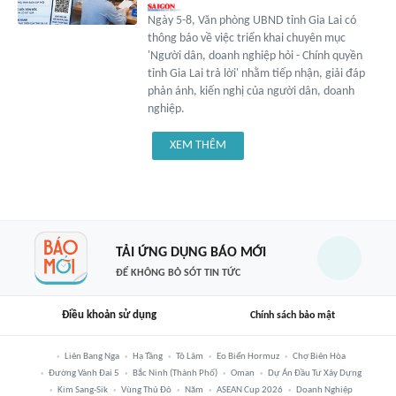
Ngày 5-8, Văn phòng UBND tỉnh Gia Lai có
thông báo về việc triển khai chuyên mục
'Người dân, doanh nghiệp hỏi - Chính quyền
tỉnh Gia Lai trả lời' nhằm tiếp nhận, giải đáp
phản ánh, kiến nghị của người dân, doanh
nghiệp.
XEM THÊM
TẢI ỨNG DỤNG BÁO MỚI
ĐỂ KHÔNG BỎ SÓT TIN TỨC
Điều khoản sử dụng
Chính sách bảo mật
Liên Bang Nga
Hạ Tầng
Tô Lâm
Eo Biển Hormuz
Chợ Biên Hòa
Đường Vành Đai 5
Bắc Ninh (thành Phố)
Oman
Dự Án Đầu Tư Xây Dựng
Kim Sang-Sik
Vùng Thủ Đô
Năm
ASEAN Cup 2026
Doanh Nghiệp