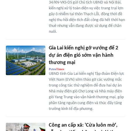
34/KN-VKS-DS gửi Chủ tịch UBND xã Nội Bài,
kiến nghị xử lý toàn diện vụ việc trang trại lợn
gây ô nhiễm tại thôn Thạch Lỗi, đồng thời đề
nghị thu hồi diện tích đất công đã hết thời hạn
thuê nhưng vẫn đang được sử dụng để chăn
nuôi.
Gia Lai kiến nghị gỡ vướng để 2
dự án điện gió sớm vận hành
thương mại
UBND tỉnh Gia Lai kiến nghị Tập đoàn Điện lực
Việt Nam (EVN) sớm tháo gỡ các vướng mắc
trong công tác thử nghiệm để đưa hai dự án
Nhà máy điện gió Chơ Long và Nhà máy điện
gió Yang Trung vào vận hành thương mại, góp
phần tăng nguồn cung điện và thúc đẩy tăng
trưởng kinh tế địa phương.
Công an cấp xã: 'Cửa luôn mở',