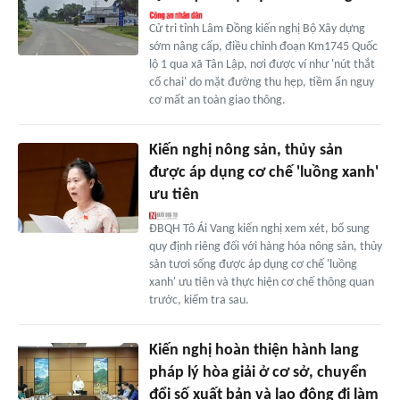
Cử tri tỉnh Lâm Đồng kiến nghị Bộ Xây dựng
sớm nâng cấp, điều chỉnh đoạn Km1745 Quốc
lộ 1 qua xã Tân Lập, nơi được ví như 'nút thắt
cổ chai' do mặt đường thu hẹp, tiềm ẩn nguy
cơ mất an toàn giao thông.
Kiến nghị nông sản, thủy sản
được áp dụng cơ chế 'luồng xanh'
ưu tiên
ĐBQH Tô Ái Vang kiến nghị xem xét, bổ sung
quy định riêng đối với hàng hóa nông sản, thủy
sản tươi sống được áp dụng cơ chế 'luồng
xanh' ưu tiên và thực hiện cơ chế thông quan
trước, kiểm tra sau.
Kiến nghị hoàn thiện hành lang
pháp lý hòa giải ở cơ sở, chuyển
đổi số xuất bản và lao động đi làm