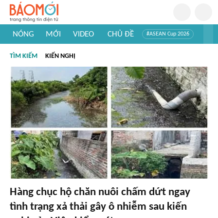
NÓNG
MỚI
VIDEO
CHỦ ĐỀ
#ASEAN Cup 2026
#Trí tuệ nhân tạo
#Mỹ - Iran
#Khám phá Việt Nam
TÌM KIẾM
KIẾN NGHỊ
#Khám phá thế giới
Hàng chục hộ chăn nuôi chấm dứt ngay
tình trạng xả thải gây ô nhiễm sau kiến