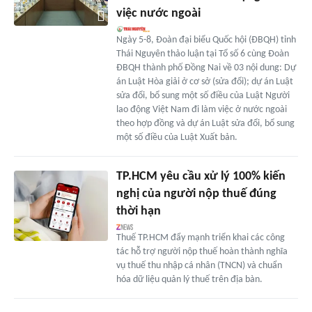
việc nước ngoài
Ngày 5-8, Đoàn đại biểu Quốc hội (ĐBQH) tỉnh
Thái Nguyên thảo luận tại Tổ số 6 cùng Đoàn
ĐBQH thành phố Đồng Nai về 03 nội dung: Dự
án Luật Hòa giải ở cơ sở (sửa đổi); dự án Luật
sửa đổi, bổ sung một số điều của Luật Người
lao động Việt Nam đi làm việc ở nước ngoài
theo hợp đồng và dự án Luật sửa đổi, bổ sung
một số điều của Luật Xuất bản.
TP.HCM yêu cầu xử lý 100% kiến
nghị của người nộp thuế đúng
thời hạn
Thuế TP.HCM đẩy mạnh triển khai các công
tác hỗ trợ người nộp thuế hoàn thành nghĩa
vụ thuế thu nhập cá nhân (TNCN) và chuẩn
hóa dữ liệu quản lý thuế trên địa bàn.