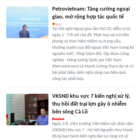
Petrovietnam: Tăng cường ngoại
giao, mở rộng hợp tác quốc tế
Tại Hội nghị Ngoại giao lần thứ 33, diễn ra từ
ngày 1 - 7/8 với chủ đề 'Phát huy vai trò tiên
phong và thực hiện nhiệm vụ trọng yếu,
thường xuyên của đối ngoại Việt Nam trong kỷ
nguyên mới', Tổng Giám đốc Tập đoàn Công
nghiệp - Năng lượng Quốc gia Việt Nam
(Petrovietnam) Lê Mạnh Cường tham dự và có
bài phát biểu, kiến nghị nâng cao hiệu quả
công tác phối hợp.
VKSND khu vực 7 kiến nghị xử lý,
thu hồi đất trại lợn gây ô nhiễm
bên sông Cà Lồ
Ngày 3-8, Viện trưởng Viện Kiểm sát nhân dân
(VKSND) khu vực 7 - Hà Nội Nguyễn Huy Mạnh
đã ký ban hành Kiến nghị dân sự công ích số