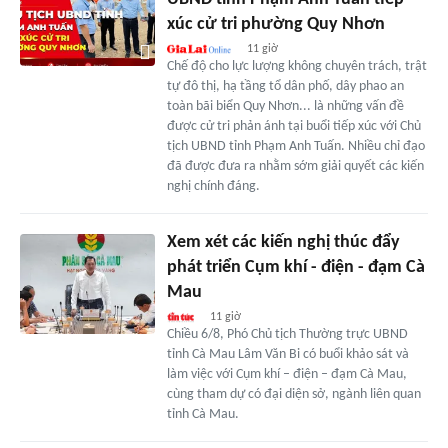
xúc cử tri phường Quy Nhơn
11 giờ
Chế độ cho lực lượng không chuyên trách, trật
tự đô thị, hạ tầng tổ dân phố, dây phao an
toàn bãi biển Quy Nhơn... là những vấn đề
được cử tri phản ánh tại buổi tiếp xúc với Chủ
tịch UBND tỉnh Phạm Anh Tuấn. Nhiều chỉ đạo
đã được đưa ra nhằm sớm giải quyết các kiến
nghị chính đáng.
Xem xét các kiến nghị thúc đẩy
phát triển Cụm khí - điện - đạm Cà
Mau
11 giờ
Chiều 6/8, Phó Chủ tịch Thường trực UBND
tỉnh Cà Mau Lâm Văn Bi có buổi khảo sát và
làm việc với Cụm khí – điện – đạm Cà Mau,
cùng tham dự có đại diện sở, ngành liên quan
tỉnh Cà Mau.