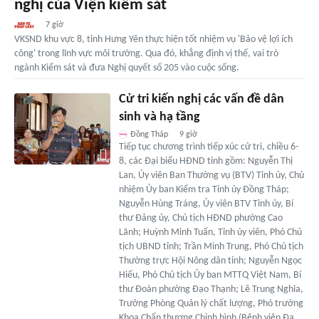
nghị của Viện kiểm sát
7 giờ
VKSND khu vực 8, tỉnh Hưng Yên thực hiện tốt nhiệm vụ 'Bảo vệ lợi ích
công' trong lĩnh vực môi trường. Qua đó, khẳng định vị thế, vai trò
ngành Kiểm sát và đưa Nghị quyết số 205 vào cuộc sống.
Cử tri kiến nghị các vấn đề dân
sinh và hạ tầng
Đồng Tháp
9 giờ
Tiếp tục chương trình tiếp xúc cử tri, chiều 6-
8, các Đại biểu HĐND tỉnh gồm: Nguyễn Thị
Lan, Ủy viên Ban Thường vụ (BTV) Tỉnh ủy, Chủ
nhiệm Ủy ban Kiểm tra Tỉnh ủy Đồng Tháp;
Nguyễn Hùng Tráng, Ủy viên BTV Tỉnh ủy, Bí
thư Đảng ủy, Chủ tịch HĐND phường Cao
Lãnh; Huỳnh Minh Tuấn, Tỉnh ủy viên, Phó Chủ
tịch UBND tỉnh; Trần Minh Trung, Phó Chủ tịch
Thường trực Hội Nông dân tỉnh; Nguyễn Ngọc
Hiếu, Phó Chủ tịch Ủy ban MTTQ Việt Nam, Bí
thư Đoàn phường Đạo Thạnh; Lê Trung Nghĩa,
Trưởng Phòng Quản lý chất lượng, Phó trưởng
Khoa Chấn thương Chỉnh hình (Bệnh viện Đa