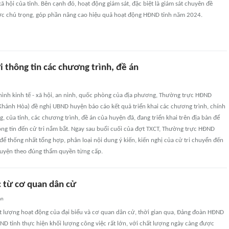
 xã hội của tỉnh. Bên cạnh đó, hoạt động giám sát, đặc biệt là giám sát chuyên đề
c chú trọng, góp phần nâng cao hiệu quả hoạt động HĐND tỉnh năm 2024.
ời thông tin các chương trình, đề án
hình kinh tế - xã hội, an ninh, quốc phòng của địa phương, Thường trực HĐND
hánh Hòa) đề nghị UBND huyện báo cáo kết quả triển khai các chương trình, chính
, của tỉnh, các chương trình, đề án của huyện đã, đang triển khai trên địa bàn để
hông tin đến cử tri nắm bắt. Ngay sau buổi cuối của đợt TXCT, Thường trực HĐND
ể thống nhất tổng hợp, phân loại nội dung ý kiến, kiến nghị của cử tri chuyển đến
uyện theo đúng thẩm quyền từng cấp.
 từ cơ quan dân cử
an
 lượng hoạt động của đại biểu và cơ quan dân cử, thời gian qua, Đảng đoàn HĐND
ND tỉnh thực hiện khối lượng công việc rất lớn, với chất lượng ngày càng được