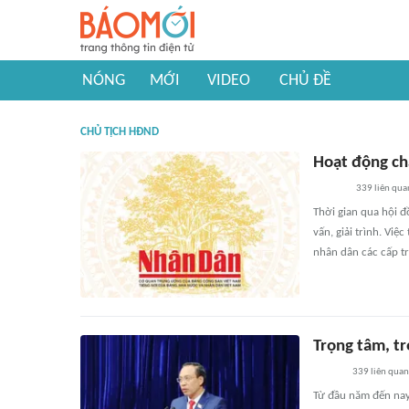
NÓNG
MỚI
VIDEO
CHỦ ĐỀ
CHỦ TỊCH HĐND
Hoạt động chấ
339
liên qua
Thời gian qua hội đ
vấn, giải trình. Việ
nhân dân các cấp tr
Trọng tâm, t
339
liên quan
Từ đầu năm đến nay