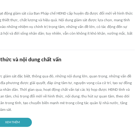
t động giám sát của Ban Pháp chế HĐND cấp huyện đã được đổi mới về hình thức
 thiết thực, chất lượng và hiệu quả. Nội dung giám sát được lựa chọn, mang tính
 vào những nhiệm vụ chính trị trọng tâm, những vấn đề lớn, có tác động đến sự
- xã hội và đời sống nhân dân; tuy nhiên, vẫn còn không ít khó khăn, vướng mắc, bất
 thức và nội dung chất vấn
ức giám sát đặc biệt, thông qua đó, những nội dung lớn, quan trọng, những vấn đề
địa phương được giải quyết, đáp ứng tâm tư, nguyện vọng của cử tri, tạo sự đồng
ủa nhân dân. Thời gian qua, hoạt động chất vấn tại các kỳ họp được HĐND tỉnh và
n tâm, chú trọng đổi mới về hình thức, nội dung; thu hút sự quan tâm, theo dõi
dân trong tỉnh, tạo chuyển biến mạnh mẽ trong công tác quản lý nhà nước, tăng
iám sát.
XEM THÊM