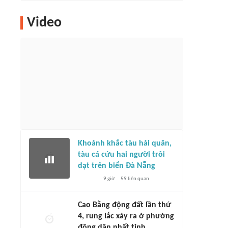
Video
Khoảnh khắc tàu hải quân,
tàu cá cứu hai người trôi
dạt trên biển Đà Nẵng
9 giờ
59
liên quan
Cao Bằng động đất lần thứ
4, rung lắc xảy ra ở phường
đông dân nhất tỉnh