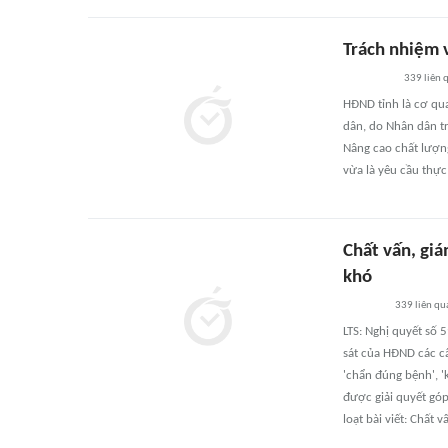
Trách nhiệm v
339
liên 
HĐND tỉnh là cơ qu
dân, do Nhân dân t
Nâng cao chất lượn
vừa là yêu cầu thực 
Chất vấn, giá
khó
339
liên qu
LTS: Nghị quyết số
sát của HĐND các c
'chẩn đúng bệnh', '
được giải quyết góp
loạt bài viết: Chất 