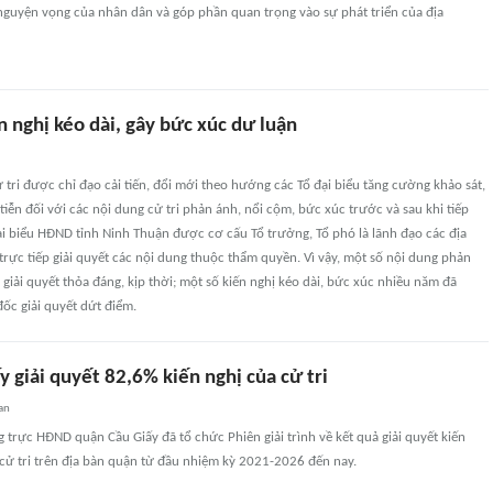
nguyện vọng của nhân dân và góp phần quan trọng vào sự phát triển của địa
 nghị kéo dài, gây bức xúc dư luận
ử tri được chỉ đạo cải tiến, đổi mới theo hướng các Tổ đại biểu tăng cường khảo sát,
tiễn đối với các nội dung cử tri phản ánh, nổi cộm, bức xúc trước và sau khi tiếp
đại biểu HĐND tỉnh Ninh Thuận được cơ cấu Tổ trưởng, Tổ phó là lãnh đạo các địa
rực tiếp giải quyết các nội dung thuộc thẩm quyền. Vì vậy, một số nội dung phản
iải quyết thỏa đáng, kịp thời; một số kiến nghị kéo dài, bức xúc nhiều năm đã
ốc giải quyết dứt điểm.
 giải quyết 82,6% kiến nghị của cử tri
an
trực HĐND quận Cầu Giấy đã tổ chức Phiên giải trình về kết quả giải quyết kiến
cử tri trên địa bàn quận từ đầu nhiệm kỳ 2021-2026 đến nay.