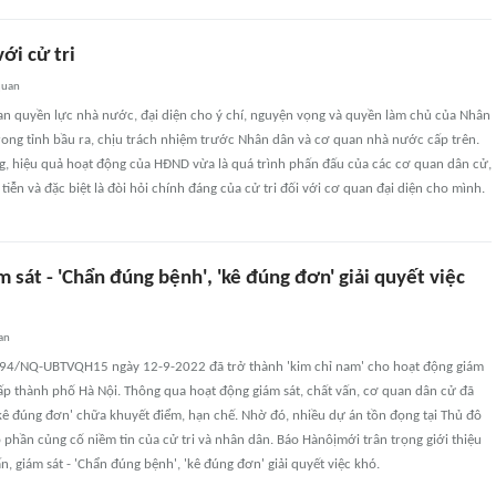
ới cử tri
quan
an quyền lực nhà nước, đại diện cho ý chí, nguyện vọng và quyền làm chủ của Nhân
rong tỉnh bầu ra, chịu trách nhiệm trước Nhân dân và cơ quan nhà nước cấp trên.
g, hiệu quả hoạt động của HĐND vừa là quá trình phấn đấu của các cơ quan dân cử,
tiễn và đặc biệt là đòi hỏi chính đáng của cử tri đối với cơ quan đại diện cho mình.
m sát - 'Chẩn đúng bệnh', 'kê đúng đơn' giải quyết việc
an
 594/NQ-UBTVQH15 ngày 12-9-2022 đã trở thành 'kim chỉ nam' cho hoạt động giám
ấp thành phố Hà Nội. Thông qua hoạt động giám sát, chất vấn, cơ quan dân cử đã
kê đúng đơn' chữa khuyết điểm, hạn chế. Nhờ đó, nhiều dự án tồn đọng tại Thủ đô
 phần củng cố niềm tin của cử tri và nhân dân. Báo Hànôịmới trân trọng giới thiệu
vấn, giám sát - 'Chẩn đúng bệnh', 'kê đúng đơn' giải quyết việc khó.