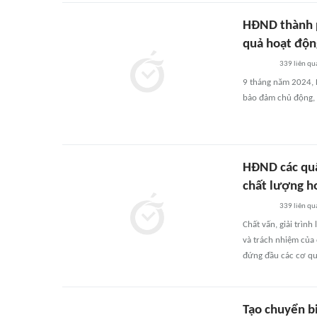
HĐND thành p
quả hoạt độn
339
liên qu
9 tháng năm 2024, H
bảo đảm chủ động, k
HĐND các quậ
chất lượng ho
339
liên qu
Chất vấn, giải trìn
và trách nhiệm của 
đứng đầu các cơ qu
Tạo chuyển b