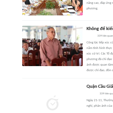
nâng cao, đáp ứng 
phương.
Không để kiến
339
liên quan
Công tác tiếp xúc c
nắm tình hình thực 
xúc cử tri. Các Tổ 
phương đã chỉ đạo t
ánh được quan tâm g
được chỉ đạo, đôn đ
Quận Cầu Giấy
339
liên qu
Ngày 21-11, Thường 
nghị, phản ánh của 