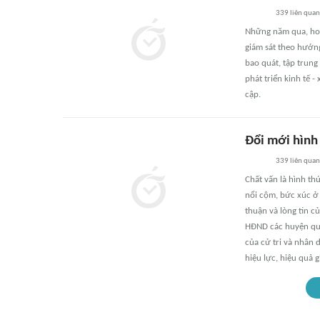
339
liên quan
Những năm qua, hoạ
giám sát theo hướng
bao quát, tập trung
phát triển kinh tế 
cập.
Đổi mới hình
339
liên quan
Chất vấn là hình th
nổi cộm, bức xúc ở 
thuận và lòng tin c
HĐND các huyện qua
của cử tri và nhân 
hiệu lực, hiệu quả g