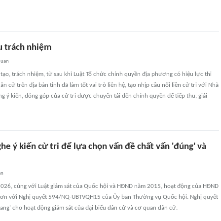
u trách nhiệm
quan
tạo, trách nhiệm, từ sau khi Luật Tổ chức chính quyền địa phương có hiệu lực thi
ân cử trên địa bàn tỉnh đã làm tốt vai trò liên hệ, tạo nhịp cầu nối liền cử tri với Nhà
 ý kiến, đóng góp của cử tri được chuyển tải đến chính quyền để tiếp thu, giải
ghe ý kiến cử tri để lựa chọn vấn đề chất vấn 'đúng' và
an
026, cùng với Luật giám sát của Quốc hội và HĐND năm 2015, hoạt động của HĐND
 hơn với Nghị quyết 594/NQ-UBTVQH15 của Ủy ban Thường vụ Quốc hội. Nghị quyết
ang' cho hoạt động giám sát của đại biểu dân cử và cơ quan dân cử.