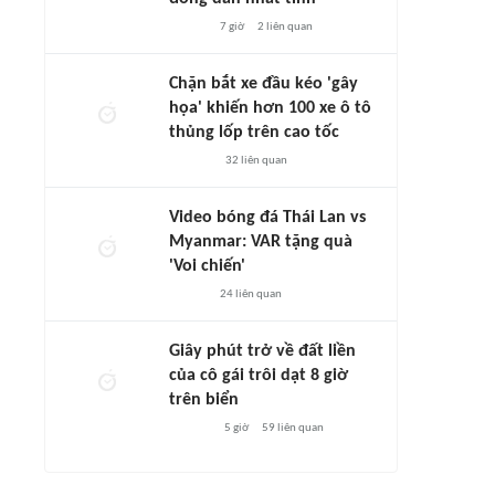
7 giờ
2
liên quan
Chặn bắt xe đầu kéo 'gây
họa' khiến hơn 100 xe ô tô
thủng lốp trên cao tốc
32
liên quan
Video bóng đá Thái Lan vs
Myanmar: VAR tặng quà
'Voi chiến'
24
liên quan
Giây phút trở về đất liền
của cô gái trôi dạt 8 giờ
trên biển
5 giờ
59
liên quan