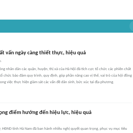
t vấn ngày càng thiết thực, hiệu quả
n
ồng nhân dân các quận, huyện, thị xã của Hà Nội đã tích cực tổ chức các phiên chất
c tổ chức bảo đảm quy trình, quy định, góp phần nâng cao vị thế, vai trò của hội đồng
ong việc thực hiện giám sát các vấn đề dân sinh, bức xúc tại địa phương.
rọng điểm hướng đến hiệu lực, hiệu quả
, HĐND tỉnh Hà Nam đã ban hành nhiều nghị quyết quan trọng, phục vụ mục tiêu