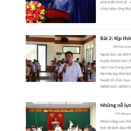
phát triển kinh tế -
cũng ngày càng đượ
Bài 2: Kịp th
339
liên quan
Ngoài báo cáo tình 
huyện Khánh Sơn (K
sách của Trung ương
đại biểu kịp thời t
huyện tổ chức họp đ
HĐND tỉnh, HĐND h
Những nỗ lực
339
liên qu
Nhằm nâng cao chất
tỉnh đã lãnh đạo HĐ