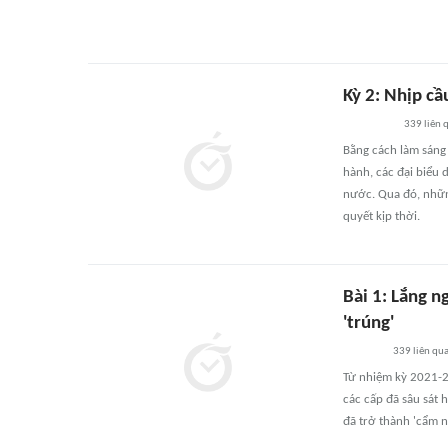
Kỳ 2: Nhịp cầ
339
liên 
Bằng cách làm sáng 
hành, các đại biểu d
nước. Qua đó, những
quyết kịp thời.
Bài 1: Lắng n
'trúng'
339
liên qu
Từ nhiệm kỳ 2021-2
các cấp đã sâu sát
đã trở thành 'cẩm n