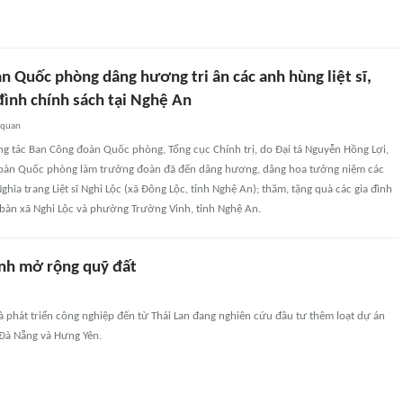
n Quốc phòng dâng hương tri ân các anh hùng liệt sĩ,
đình chính sách tại Nghệ An
 quan
ng tác Ban Công đoàn Quốc phòng, Tổng cục Chính trị, do Đại tá Nguyễn Hồng Lợi,
oàn Quốc phòng làm trưởng đoàn đã đến dâng hương, dâng hoa tưởng niệm các
 Nghĩa trang Liệt sĩ Nghi Lộc (xã Đông Lộc, tỉnh Nghệ An); thăm, tặng quà các gia đình
 bàn xã Nghi Lộc và phường Trường Vinh, tỉnh Nghệ An.
h mở rộng quỹ đất
 phát triển công nghiệp đến từ Thái Lan đang nghiên cứu đầu tư thêm loạt dự án
 Đà Nẵng và Hưng Yên.