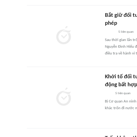
Bắt giữ đối t
phép
5
liên quan
Sau thời gian lẩn t
Nguyễn Đình Hiếu đã
điều tra về hành vi
Khởi tố đối t
động bất hợ
5
liên quan
Bị Cơ quan An ninh 
khác trốn đi nước 