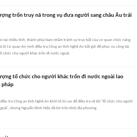
ượng trốn truy nã trong vụ đưa người sang châu Âu trái
rốn tại nhiều tỉnh, thành phía Nam nhằm tránh sự truy bắt của cơ quan chức năng,
 bị Cơ quan An ninh điều tra Công an tỉnh Nghệ An bắt giữ để phục vụ công tác
 tổ chức cho người khác trốn đi nước ngoài.
ượng tổ chức cho người khác trốn đi nước ngoài lao
p pháp
điều tra Công an tỉnh Nghệ An khởi tố bị can để điều tra về tội 'Tổ chức cho người
ngoài', nhưng Nguyễn Đình Hiếu đã bỏ trốn khỏi địa phương.