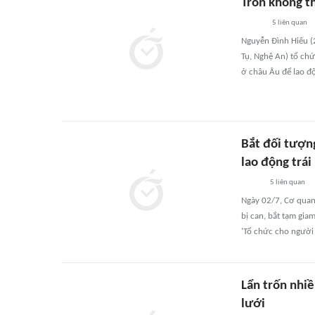
Trốn không t
5
liên quan
Nguyễn Đình Hiếu (2
Tụ, Nghệ An) tổ chứ
ở châu Âu để lao đ
Bắt đối tượn
lao động trái
5
liên quan
Ngày 02/7, Cơ quan 
bị can, bắt tạm gia
'Tổ chức cho người 
Lẩn trốn nhiề
lưới