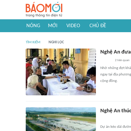
NÓNG
MỚI
VIDEO
CHỦ ĐỀ
TÌM KIẾM
NGHI LỘC
Nghệ An đưa 
2
liên quan
Nhờ những đợt khám 
ngay tại địa phương
cộng đồng.
Nghệ An thúc
Dự án kéo dài đườn