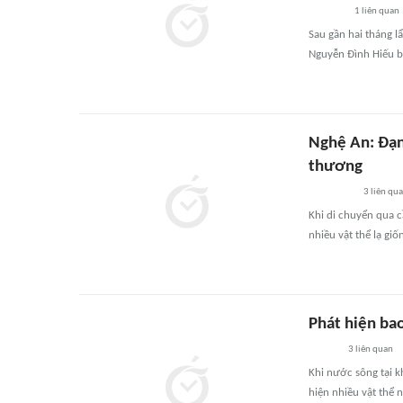
1
liên quan
Sau gần hai tháng lẩ
Nguyễn Đình Hiếu bị
Nghệ An: Đạn
thương
3
liên qu
Khi di chuyển qua c
nhiều vật thể lạ gi
Phát hiện bao
3
liên quan
Khi nước sông tại 
hiện nhiều vật thể 