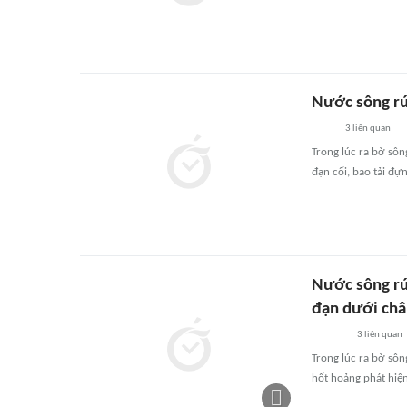
Nước sông rút
3
liên quan
Trong lúc ra bờ sôn
đạn cối, bao tải đự
Nước sông rút
đạn dưới châ
3
liên quan
Trong lúc ra bờ sôn
hốt hoảng phát hiệ