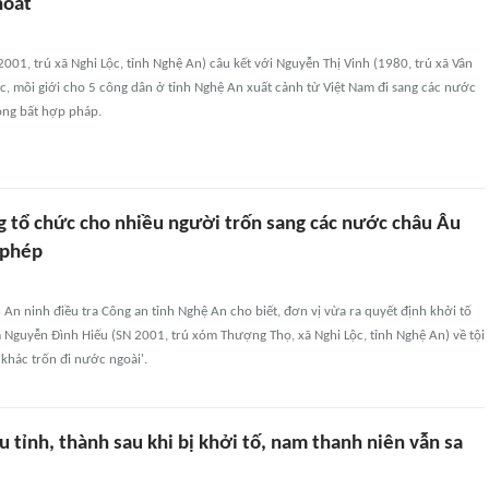
hoát
001, trú xã Nghi Lộc, tỉnh Nghệ An) câu kết với Nguyễn Thị Vinh (1980, trú xã Vân
c, môi giới cho 5 công dân ở tỉnh Nghệ An xuất cảnh từ Việt Nam đi sang các nước
ộng bất hợp pháp.
g tổ chức cho nhiều người trốn sang các nước châu Âu
 phép
An ninh điều tra Công an tỉnh Nghệ An cho biết, đơn vị vừa ra quyết định khởi tố
m Nguyễn Đình Hiếu (SN 2001, trú xóm Thượng Thọ, xã Nghi Lộc, tỉnh Nghệ An) về tội
khác trốn đi nước ngoài'.
u tỉnh, thành sau khi bị khởi tố, nam thanh niên vẫn sa