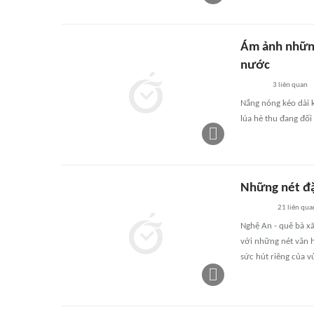
Ám ảnh những
nước
3
liên quan
Nắng nóng kéo dài 
lúa hè thu đang đối
Những nét đặ
21
liên qua
Nghệ An - quê bà x
với những nét văn h
sức hút riêng của v