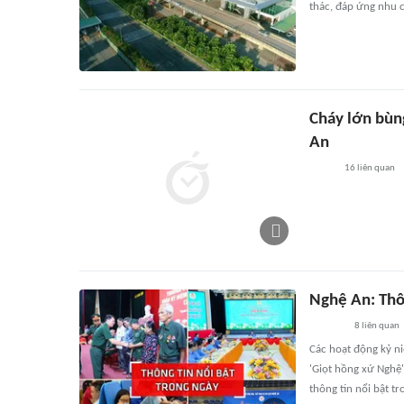
thác, đáp ứng nhu c
Cháy lớn bùng
An
16
liên quan
Nghệ An: Thô
8
liên quan
Các hoạt động kỷ ni
'Giọt hồng xứ Nghệ
thông tin nổi bật tr