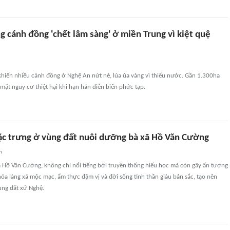
 cánh đồng 'chết lâm sàng' ở miền Trung vì kiệt quệ
khiến nhiều cánh đồng ở Nghệ An nứt nẻ, lúa úa vàng vì thiếu nước. Gần 1.300ha
 mặt nguy cơ thiệt hại khi hạn hán diễn biến phức tạp.
c trưng ở vùng đất nuôi dưỡng bà xã Hồ Văn Cường
n
ã Hồ Văn Cường, không chỉ nổi tiếng bởi truyền thống hiếu học mà còn gây ấn tượng
óa làng xã mộc mạc, ẩm thực đậm vị và đời sống tinh thần giàu bản sắc, tạo nên
ùng đất xứ Nghệ.