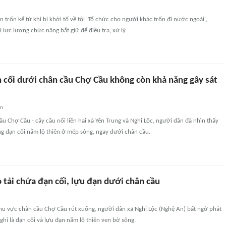
n trốn kể từ khi bị khởi tố về tội 'Tổ chức cho người khác trốn đi nước ngoài',
 lực lượng chức năng bắt giữ để điều tra, xử lý.
 cối dưới chân cầu Chợ Cầu không còn khả năng gây sát
an
ầu Chợ Cầu - cây cầu nối liền hai xã Yên Trung và Nghi Lộc, người dân đã nhìn thấy
ống đạn cối nằm lộ thiên ở mép sông, ngay dưới chân cầu.
 tải chứa đạn cối, lựu đạn dưới chân cầu
khu vực chân cầu Chợ Cầu rút xuống, người dân xã Nghi Lộc (Nghệ An) bất ngờ phát
nghi là đạn cối và lựu đạn nằm lộ thiên ven bờ sông.