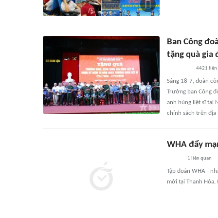
Ban Công đoà
tặng quà gia 
4421
liên
Sáng 18-7, đoàn cô
Trưởng ban Công đ
anh hùng liệt sĩ tại
chính sách trên địa
WHA đẩy mạn
1
liên quan
Tập đoàn WHA - nhà
mới tại Thanh Hóa,