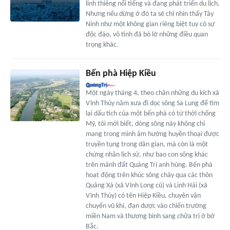
linh thiêng nổi tiếng và đang phát triển du lịch.
Nhưng nếu dừng ở đó ta sẽ chỉ nhìn thấy Tây
Ninh như một không gian riêng biệt tuy có sự
độc đáo, vô tình đã bỏ lỡ những điều quan
trọng khác.
Bến phà Hiệp Kiều
Một ngày tháng 4, theo chân những du kích xã
Vĩnh Thủy năm xưa đi dọc sông Sa Lung để tìm
lại dấu tích của một bến phà có từ thời chống
Mỹ, tôi mới biết, dòng sông này không chỉ
mang trong mình âm hưởng huyền thoại được
truyền tụng trong dân gian, mà còn là một
chứng nhân lịch sử, như bao con sông khác
trên mảnh đất Quảng Trị anh hùng. Bến phà
hoạt động trên khúc sông chảy qua các thôn
Quảng Xá (xã Vĩnh Long cũ) và Linh Hải (xã
Vĩnh Thủy) có tên Hiệp Kiều, chuyên vận
chuyển vũ khí, đạn dược vào chiến trường
miền Nam và thương binh sang chữa trị ở bờ
Bắc.