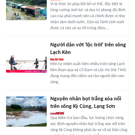
Vì là thức ăn giúp bồi bổ cơ thể, đặc biệt là
tăng cường sinh lực và duy trì phong độ đỉnh
cao của phái mạnh nên cá chình được ví như
nhân sâm dưới nước. Dân xã Tánh Linh nuôi
được cá này và vụ rồi trúng đậm...
Người dân vớt 'lộc trời' trên sông
Lạch Kèn
Hến tự nhiên xuất hiện nhiều trên sông Lạch
Kèn đoạn qua xã Cổ Đạm và Lộc Hà (Hà Tĩnh)
đang mang đến niềm vui cho người dân ven
sông.
Nguyên nhân bọt trắng xóa nổi
trên sông Kỳ Cùng, Lạng Sơn
Qua kiểm tra ban đầu, lực lượng chức năng
xác định nguyên nhân bọt trắng xóa nổi trên
sông Kỳ Cùng không phải do sự cố xả thải công