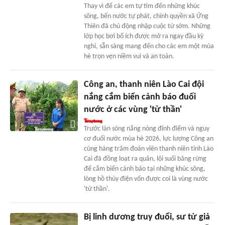
Thay vì để các em tự tìm đến những khúc
sông, bến nước tự phát, chính quyền xã Ứng
Thiên đã chủ động nhập cuộc từ sớm. Những
lớp học bơi bổ ích được mở ra ngay đầu kỳ
nghỉ, sẵn sàng mang đến cho các em một mùa
hè trọn vẹn niềm vui và an toàn.
Công an, thanh niên Lào Cai đội
nắng cắm biển cảnh báo đuối
nước ở các vùng 'tử thần'
Trước làn sóng nắng nóng đỉnh điểm và nguy
cơ đuối nước mùa hè 2026, lực lượng Công an
cùng hàng trăm đoàn viên thanh niên tỉnh Lào
Cai đã đồng loạt ra quân, lội suối băng rừng
để cắm biển cảnh báo tại những khúc sông,
lòng hồ thủy điện vốn được coi là vùng nước
'tử thần'.
Bị linh dương truy đuổi, sư tử giả