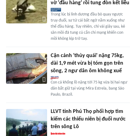
vờ 'đầu hàng' rồi tung đòn kết liễu
Trong lúc bị linh dương đầu bò quay ngược
truy đuổi, sư tử cái bất ngờ nằm xuống như
thể đầu hàng. Tuy nhiên, chỉ vài giây sau, kẻ
săn mồi đã tung cú cắn chí mạng khiến con
mồi không kịp trở tay.
Cận cảnh 'thủy quái' nặng 75kg,
dài 1,9 mét vừa bị tóm gọn trên
sông, 2 ngư dân ôm không xuể
Con cá khổng lồ nặng tới 75 kg vừa bị hai ngư
dân bắt giữ tại vùng Mira Estrela, bang São
Paulo, Brazil.
LLVT tỉnh Phú Thọ phối hợp tìm
kiếm các thiếu niên bị đuối nước
trên sông Lô