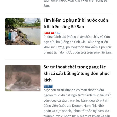
sâu, luồng nước xoáy chảy xiết trên sông Sê
San.
Tìm kiếm 1 phụ nữ bị nước cuốn
trôi trên sông Sê San
Phòng Cảnh sát Phòng cháy chữa cháy và Cứu
nạn cứu hộ (Công an tỉnh Gia Lai) đang triển
khai lực lượng, phương tiện tìm kiếm 1 phụ nữ
bị mất tích do nước cuốn trôi trên sông Sê San.
Sư tử thoát chết trong gang tấc
khi cá sấu bất ngờ tung đòn phục
kích
Một con sư tử đực đã có màn thoát hiểm
ngoạn mục khi bất ngờ trở thành mục tiêu tấn
công của cá sấu trong lúc băng qua sông tại
Công viên Quốc gia Kruger, Nam Phi. Nhờ
phản xạ cực nhanh, 'chúa tể thảo nguyên' đã
tránh được cú đớp nguy hiểm và khiến kẻ săn