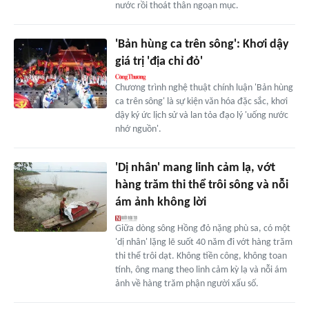
nước rồi thoát thân ngoạn mục.
'Bản hùng ca trên sông': Khơi dậy
giá trị 'địa chỉ đỏ'
Chương trình nghệ thuật chính luận 'Bản hùng
ca trên sông' là sự kiện văn hóa đặc sắc, khơi
dậy ký ức lịch sử và lan tỏa đạo lý 'uống nước
nhớ nguồn'.
'Dị nhân' mang linh cảm lạ, vớt
hàng trăm thi thể trôi sông và nỗi
ám ảnh không lời
Giữa dòng sông Hồng đỏ nặng phù sa, có một
'dị nhân' lặng lẽ suốt 40 năm đi vớt hàng trăm
thi thể trôi dạt. Không tiền công, không toan
tính, ông mang theo linh cảm kỳ lạ và nỗi ám
ảnh về hàng trăm phận người xấu số.