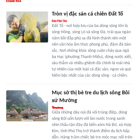
Tròn vị đặc sản cá chiên Đất Tổ
Đất Tổ - nơi hợp lưu của ba dòng sông lớn là
sông Hồng, sông Lô và sông Đà, trải qua ngàn
năm bồi đắp phù sa đã hình thành nên một
nền văn hóa ẩm thực phong phú, đậm đà bản
sắc. Nơi những khúc sông cuộn chảy qua ngã
ba Hạc (phường Thanh Miếu), dòng nước xiết,
sâu thẳm và nhiều ghềnh đá chính là mái nhà
tự nhiên của một loài cá đặc sản, ngon và quý
hiếm bậc nhất của các dòng sông - cá chiên.
Mục sở thị bè tre du lịch sông Bôi
xứ Mường
Giữa những dãy núi đá vôi trùng điệp, dòng
sông Bôi uốn lượn với làn nước trong xanh
nhìn thấu tận đáy đã biến xóm Nà Bờ, xã Hợp
Kim, tỉnh Phú Thọ trở thành điểm du lịch hấp
dẫn. Hàng trăm chiếc bè tre mộc mạc nổi trên