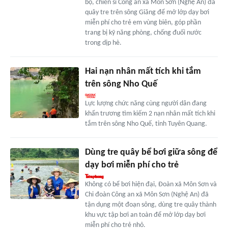
bộ, chiến sĩ Công an xã Môn Sơn (Nghệ An) đã
quây tre trên sông Giăng để mở lớp dạy bơi
miễn phí cho trẻ em vùng biên, góp phần
trang bị kỹ năng phòng, chống đuối nước
trong dịp hè.
Hai nạn nhân mất tích khi tắm
trên sông Nho Quế
Lực lượng chức năng cùng người dân đang
khẩn trương tìm kiếm 2 nạn nhân mất tích khi
tắm trên sông Nho Quế, tỉnh Tuyên Quang.
Dùng tre quây bể bơi giữa sông để
dạy bơi miễn phí cho trẻ
Không có bể bơi hiện đại, Đoàn xã Môn Sơn và
Chi đoàn Công an xã Môn Sơn (Nghệ An) đã
tận dụng một đoạn sông, dùng tre quây thành
khu vực tập bơi an toàn để mở lớp dạy bơi
miễn phí cho trẻ nhỏ.