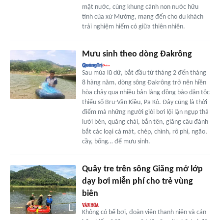
mặt nước, cùng khung cảnh non nước hữu
tình của xứ Mường, mang đến cho du khách
trải nghiệm hiếm có giữa thiên nhiên.
Mưu sinh theo dòng Đakrông
Sau mùa lũ dữ, bắt đầu từ tháng 2 đến tháng
8 hàng năm, dòng sông Đakrông trở nên hiền
hòa chảy qua nhiều bản làng đồng bào dân tộc
thiểu số Bru-Vân Kiều, Pa Kô. Đây cũng là thời
điểm mà những người giỏi bơi lội lặn ngụp thả
lưới bén, quăng chài, bắn tên, giăng câu đánh
bắt các loại cá mát, chép, chình, rô phi, ngão,
cầy, bống… để mưu sinh.
Quây tre trên sông Giăng mở lớp
dạy bơi miễn phí cho trẻ vùng
biên
Không có bể bơi, đoàn viên thanh niên và cán