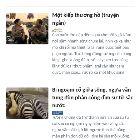
Một kiếp thương hồ (truyện
ngắn)
Con nước lớn dập dềnh qua chợ nổi Ngã Năm,
nơi năm nhánh sông chụm lại, nhìn xa xa như
mớ chỉ rối mà thiệt ra lại ràng buộc biết bao
phận người. Trời hừng đông, sương còn bảng
lảng, ghe xuồng đã tụ về, cây bẹo treo lủng
lẳng đủ loại thực phẩm, trái cây như cam
quýt, mận xoài… rực rỡ cả một khúc sông.
Bị ngoạm cổ giữa sông, ngựa vằn
tung đòn phản công dìm sư tử sặc
nước
Tưởng chừng đã trở thành bữa ăn của sư tử
cái sau cú ngoạm nguy hiểm vào vùng cổ,
ngựa vằn bất ngờ lật ngược tình thế bằng
màn phản đòn dữ dội, dìm kẻ săn mồi xuống