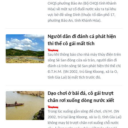
CHQS phường Bảo An (Bộ CHQS tỉnh Khánh
Hòa) về một sự cố đuối nước xảy ra tại khu
vực bờ đê sông Dinh (thuộc tổ dân phố 17,
phường Bảo An, tỉnh Khánh Hòa).
Người dân đi đánh cá phát hiện
thi thể cô gái mất tích
Sau khi thông báo cho nhà máy thủy điện trên
sông Sê San đóng cửa xả tràn, người dân đi
đánh cá trên sông Sê San phát hiện thi thể chị
Đ.T.H.M. (SN 2002, trú làng Kloong, xã Ia O,
tỉnh Gia Lai) bị mất tích trước đó.
Dạo chơi ở bãi đá, cô gái trượt
chân rơi xuống dòng nước xiết
Trong lúc xuống gần sông để chơi, chị M. (SN
2002, trú tại làng Kloong, xã Ia O, tỉnh Gia Lai)
không may bị trượt chân rơi xuống chỗ nước