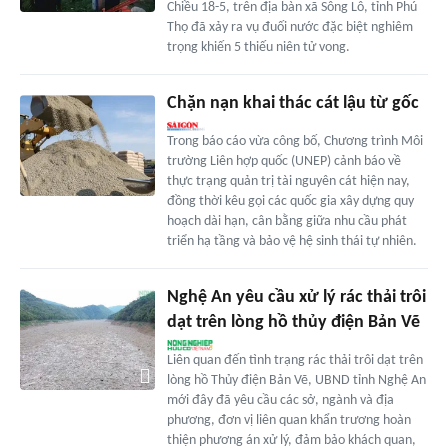
Chiều 18-5, trên địa bàn xã Sông Lô, tỉnh Phú
Thọ đã xảy ra vụ đuối nước đặc biệt nghiêm
trọng khiến 5 thiếu niên tử vong.
Chặn nạn khai thác cát lậu từ gốc
Trong báo cáo vừa công bố, Chương trình Môi
trường Liên hợp quốc (UNEP) cảnh báo về
thực trạng quản trị tài nguyên cát hiện nay,
đồng thời kêu gọi các quốc gia xây dựng quy
hoạch dài hạn, cân bằng giữa nhu cầu phát
triển hạ tầng và bảo vệ hệ sinh thái tự nhiên.
Nghệ An yêu cầu xử lý rác thải trôi
dạt trên lòng hồ thủy điện Bản Vẽ
Liên quan đến tình trạng rác thải trôi dạt trên
lòng hồ Thủy điện Bản Vẽ, UBND tỉnh Nghệ An
mới đây đã yêu cầu các sở, ngành và địa
phương, đơn vị liên quan khẩn trương hoàn
thiện phương án xử lý, đảm bảo khách quan,