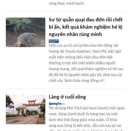
công khai, minh bạch.
Sư tử quằn quại đau đớn rồi chết
bí ẩn, kết quả khám nghiệm hé lộ
nguyên nhân rùng mình
Một con sư tử cái tại khu bảo tồn động vật
hoang dã Tswalu Kalahari, Nam Phi, bất ngờ
xuất hiện những biểu hiện đau đớn bất
thường trước khi chết khiến nhiều người
hoang mang. Kết quả khám nghiệm tử thi sau
đó đã hé lộ nguyên nhân gây sốc phía sau cái
chết của 'lãnh chúa vùng đồng cỏ'.
Làng ở cuối sông
Tôi về làng Phú Trịch (xã Nam Gianh) một ngày
mưa. Sông Gianh buổi ấy bàng bạc và mát
lành như thể đang giữa mùa xuân. Ở khúc
sông xưa từng là bến phà, vẫn còn lưu lại vài