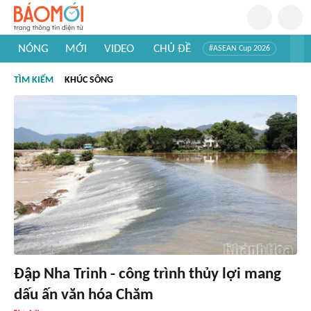
NÓNG
MỚI
VIDEO
CHỦ ĐỀ
#ASEAN Cup 2026
#Trí tuệ nhân tạo
#Mỹ - Iran
#Khám phá Việt Nam
TÌM KIẾM
KHÚC SÔNG
#Khám phá thế giới
Đập Nha Trinh - công trình thủy lợi mang
dấu ấn văn hóa Chăm