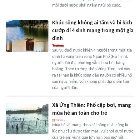
mồi dưới nước phải ngậm ngùi bỏ cuộc.
Khúc sông không ai tắm và bi kịch
cướp đi 4 sinh mạng trong một gia
đình
Sau vụ đuối nước khiến 4 người trong một gia
đình tử vong trên sông Ngàn Phố (Hà Tĩnh),
người dân địa phương vẫn chưa hết bàng
hoàng. Theo trưởng thôn Vũng Tròn, nơi xảy
ra tai nạn là khúc sông đầu nguồn có nhiều hố
sâu nguy hiểm, vốn không phải địa điểm tắm
của người dân.
Xã Ứng Thiên: Phổ cập bơi, mang
mùa hè an toàn cho trẻ
Mùa hè về mang theo cái nắng oi ả, cũng là
lúc nhu cầu được tắm mát, vui chơi dưới nước
của trẻ em vùng quê lớn hơn bao giờ hết.