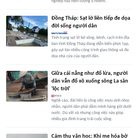
nghiệp hay hiện tượng ô nhiễm.
Đồng Tháp: Sạt lở liên tiếp đe dọa
đời sống người dân
Tình trạng sạt lở bờ sông, kênh, rạch trên địa
bàn tỉnh Đồng Tháp đang diễn biến phức tạp,
gây sụt lún nhiều công trình giao thông và đe
dọa nhà cửa của người dân.
Giữa cái nắng như đổ lửa, người
dân vẫn đổ xô xuống sông La săn
'lộc trời'
Nghề cào, đãi hến là công việc mưu sinh nhọc
nhằn, người dân phải dầm mình hàng giờ dưới
nước. Dù vất vả nhưng công việc này giúp
nhiều gia đình trang trải cuộc sống.
Cảm thụ văn học: Khi mẹ hóa bờ