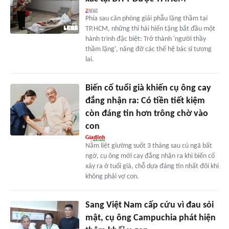
Phía sau căn phòng giải phẫu lặng thầm tại
TP.HCM, những thi hài hiến tặng bắt đầu một
hành trình đặc biệt: Trở thành 'người thầy
thầm lặng', nâng đỡ các thế hệ bác sĩ tương
lai.
Biến cố tuổi già khiến cụ ông cay
đắng nhận ra: Có tiền tiết kiệm
còn đáng tin hơn trông chờ vào
con
Nằm liệt giường suốt 3 tháng sau cú ngã bất
ngờ, cụ ông mới cay đắng nhận ra khi biến cố
xảy ra ở tuổi già, chỗ dựa đáng tin nhất đôi khi
không phải vợ con.
Sang Việt Nam cấp cứu vì đau sỏi
mật, cụ ông Campuchia phát hiện