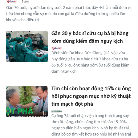
1 giờ
Gần 70 tuổi, người đàn ông suốt 2 năm phải thức dậy 4-5 lần mỗi đêm vì
tiểu khó nhưng vẫn sợ mổ, dù con gái là điều dưỡng trưởng nhiều lần
khuyên cha điều trị.
Gần 30 y bác sĩ cứu cụ bà bị hàng
xóm dùng kiếm đâm nguy kịch
Bệnh viện Đa khoa Đức Giang (Hà Nội) vừa
huy động gần 30 y bác sĩ từ 7 khoa cứu cụ bà
65 tuổi bị cụ ông hàng xóm 80 tuổi dùng kiếm
đâm nguy kịch.
Tim chỉ còn hoạt động 15% cụ ông
hồi phục ngoạn mục nhờ kỹ thuật
tim mạch đột phá
Cụ ông 74 tuổi nhập viện trong tình trạng suy
tim rất nặng, chức năng tim chỉ còn 15-20%,
nguy cơ diễn biến nguy kịch. Nhờ kỹ thuật tái
đồng bộ cơ tim kết hợp tạo nhịp bó nhánh trái