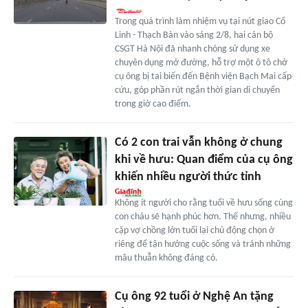
Trong quá trình làm nhiệm vụ tại nút giao Cổ
Linh - Thạch Bàn vào sáng 2/8, hai cán bộ
CSGT Hà Nội đã nhanh chóng sử dụng xe
chuyên dụng mở đường, hỗ trợ một ô tô chở
cụ ông bị tai biến đến Bệnh viện Bạch Mai cấp
cứu, góp phần rút ngắn thời gian di chuyển
trong giờ cao điểm.
Có 2 con trai vẫn không ở chung
khi về hưu: Quan điểm của cụ ông
khiến nhiều người thức tỉnh
Không ít người cho rằng tuổi về hưu sống cùng
con cháu sẽ hạnh phúc hơn. Thế nhưng, nhiều
cặp vợ chồng lớn tuổi lại chủ động chọn ở
riêng để tận hưởng cuộc sống và tránh những
mâu thuẫn không đáng có.
Cụ ông 92 tuổi ở Nghệ An tặng