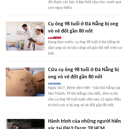
đã được các bác sĩ kịp thời cấp cứu, vượt qua
cơn nguy hiểm.
Cụ ông 98 tuổi ở Đà Nẵng bị ong
vò vẽ đốt gần 80 nốt
Đang làm vườn, cụ ông 98 tuổi ở Đà Nẵng bị
đàn ong vò vẽ tấn công với gần 80 nốt trên cơ
thể.
Cứu cụ ông 98 tuổi ở Đà Nẵng bị
ong vò vẽ đốt gần 80 nốt
Ngày 30/7, Bệnh viện Việt - Hàn Đà Nẵng (xã
Núi Thành, TP Đà Nẵng) cho biết, đơn vị đã
cho cụ ông 98 tuổi xuất viện sau 12 ngày điều
trị tích cực vì bị ong vò vẽ đốt gần 80 nốt.
Hành trình của những người hiến
xác tại ĐH Y Dược TP.HCM