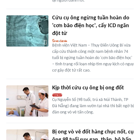
lại người đánh rơi.
Cứu cụ ông ngừng tuần hoàn do
'cơn bão điện học', cấy ICD ngăn
đột tử
Bệnh viện Việt Nam – Thụy Điển Uông Bí vừa
cấp cứu thành công một nam bệnh nhân 74
tuổi bị ngừng tuần hoàn do 'cơn bão điện học'
– tình trạng rối loạn nhịp tim nguy kịch có nguy
cơ gây đột tử rất cao.
Kịp thời cứu cụ ông bị ong đốt
Cụ Nguyễn Sổ (98 tuổi, trú xã Núi Thành, TP
Đà Nẵng) đang làm vườn tại nhà thì bất ngờ bị
đàn ong vò vẽ tấn công.
Bị ong vò vẽ đốt hàng chục nốt, cụ
ông 98 tuổi suy gan, thận, hô hấp