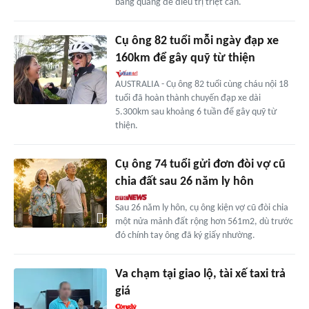
bàng quang để điều trị triệt căn.
Cụ ông 82 tuổi mỗi ngày đạp xe
160km để gây quỹ từ thiện
AUSTRALIA - Cụ ông 82 tuổi cùng cháu nội 18
tuổi đã hoàn thành chuyến đạp xe dài
5.300km sau khoảng 6 tuần để gây quỹ từ
thiện.
Cụ ông 74 tuổi gửi đơn đòi vợ cũ
chia đất sau 26 năm ly hôn
Sau 26 năm ly hôn, cụ ông kiện vợ cũ đòi chia
một nửa mảnh đất rộng hơn 561m2, dù trước
đó chính tay ông đã ký giấy nhường.
Va chạm tại giao lộ, tài xế taxi trả
giá