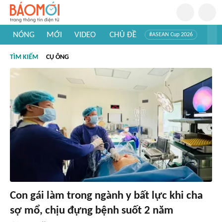
NÓNG
MỚI
VIDEO
CHỦ ĐỀ
#ASEAN Cup 2026
#Tuyển sinh đại học 2026
#Trí tuệ nhân tạo
#Mỹ - Iran
TÌM KIẾM
CỤ ÔNG
#Khám phá Việt Nam
#Khám phá thế giới
Con gái làm trong ngành y bất lực khi cha
sợ mổ, chịu đựng bệnh suốt 2 năm