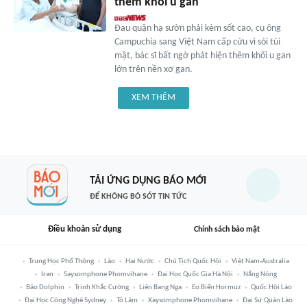
thêm khối u gan
Đau quặn hạ sườn phải kèm sốt cao, cụ ông
Campuchia sang Việt Nam cấp cứu vì sỏi túi
mật, bác sĩ bất ngờ phát hiện thêm khối u gan
lớn trên nền xơ gan.
XEM THÊM
TẢI ỨNG DỤNG BÁO MỚI
ĐỂ KHÔNG BỎ SÓT TIN TỨC
Điều khoản sử dụng
Chính sách bảo mật
Trung Học Phổ Thông
Lào
Hai Nước
Chủ Tịch Quốc Hội
Việt Nam-Australia
Iran
Saysomphone Phomvihane
Đại Học Quốc Gia Hà Nội
Nắng Nóng
Bão Dolphin
Trịnh Khắc Cường
Liên Bang Nga
Eo Biển Hormuz
Quốc Hội Lào
Đại Học Công Nghệ Sydney
Tô Lâm
Xaysomphone Phomvihane
Đại Sứ Quán Lào