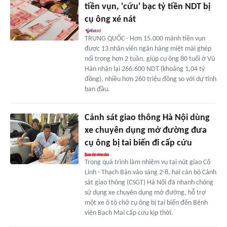
tiền vụn, 'cứu' bạc tỷ tiền NDT bị
cụ ông xé nát
TRUNG QUỐC - Hơn 15.000 mảnh tiền vụn
được 13 nhân viên ngân hàng miệt mài ghép
nối trong hơn 2 tuần, giúp cụ ông 80 tuổi ở Vũ
Hán nhận lại 266.600 NDT (khoảng 1,04 tỷ
đồng), nhiều hơn 260 triệu đồng so với dự tính
ban đầu.
Cảnh sát giao thông Hà Nội dùng
xe chuyên dụng mở đường đưa
cụ ông bị tai biến đi cấp cứu
Trong quá trình làm nhiệm vụ tại nút giao Cổ
Linh - Thạch Bàn vào sáng 2-8, hai cán bộ Cảnh
sát giao thông (CSGT) Hà Nội đã nhanh chóng
sử dụng xe chuyên dụng mở đường, hỗ trợ
một xe ô tô chở cụ ông bị tai biến đến Bệnh
viện Bạch Mai cấp cứu kịp thời.