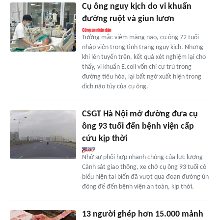
Cụ ông nguy kịch do vi khuẩn
đường ruột và giun lươn
Tưởng mắc viêm màng não, cụ ông 72 tuổi
nhập viện trong tình trạng nguy kịch. Nhưng
khi lên tuyến trên, kết quả xét nghiệm lại cho
thấy, vi khuẩn E.coli vốn chỉ cư trú trong
đường tiêu hóa, lại bất ngờ xuất hiện trong
dịch não tủy của cụ ông.
CSGT Hà Nội mở đường đưa cụ
ông 93 tuổi đến bệnh viện cấp
cứu kịp thời
Nhờ sự phối hợp nhanh chóng của lực lượng
Cảnh sát giao thông, xe chở cụ ông 93 tuổi có
biểu hiện tai biến đã vượt qua đoạn đường ùn
đông để đến bệnh viện an toàn, kịp thời.
13 người ghép hơn 15.000 mảnh