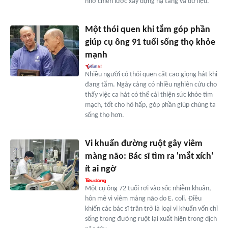
nhờ chiến lược xây dựng hạ tầng và dữ liệu.
Một thói quen khi tắm góp phần
giúp cụ ông 91 tuổi sống thọ khỏe
mạnh
Nhiều người có thói quen cất cao giọng hát khi
đang tắm. Ngày càng có nhiều nghiên cứu cho
thấy việc ca hát có thể cải thiện sức khỏe tim
mạch, tốt cho hô hấp, góp phần giúp chúng ta
sống thọ hơn.
Vi khuẩn đường ruột gây viêm
màng não: Bác sĩ tìm ra 'mắt xích'
ít ai ngờ
Một cụ ông 72 tuổi rơi vào sốc nhiễm khuẩn,
hôn mê vì viêm màng não do E. coli. Điều
khiến các bác sĩ trăn trở là loại vi khuẩn vốn chỉ
sống trong đường ruột lại xuất hiện trong dịch