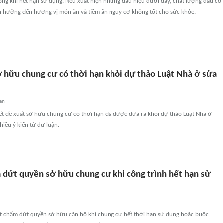
ỏng khi hết hạn sử dụng. Nếu xuất hiện những dấu hiệu dưới đây, chất lượng dầu có
nh hưởng đến hương vị món ăn và tiềm ẩn nguy cơ không tốt cho sức khỏe.
ở hữu chung cư có thời hạn khỏi dự thảo Luật Nhà ở sửa
an
ết đề xuất sở hữu chung cư có thời hạn đã được đưa ra khỏi dự thảo Luật Nhà ở
hiều ý kiến từ dư luận.
 dứt quyền sở hữu chung cư khi công trình hết hạn sử
t chấm dứt quyền sở hữu căn hộ khi chung cư hết thời hạn sử dụng hoặc buộc