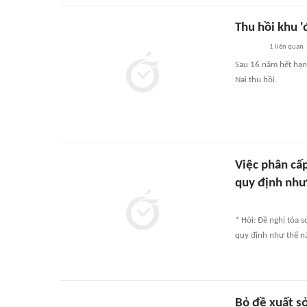
Thu hồi khu '
1
liên quan
Sau 16 năm hết hạn
Nai thu hồi.
Việc phân cấ
quy định như
* Hỏi: Đề nghị tòa 
quy định như thế n
Bỏ đề xuất s