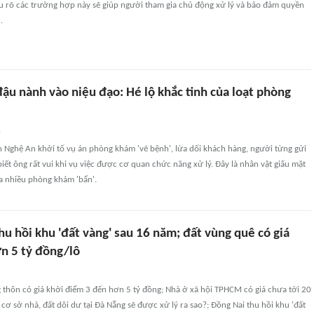
u rõ các trường hợp này sẽ giúp người tham gia chủ động xử lý và bảo đảm quyền
.
ậu nành vào niệu đạo: Hé lộ khắc tinh của loạt phòng
n
h Nghệ An khởi tố vụ án phòng khám 'vẽ bệnh', lừa dối khách hàng, người từng gửi
ết ông rất vui khi vụ việc được cơ quan chức năng xử lý. Đây là nhân vật giấu mặt
a nhiều phòng khám 'bẩn'.
hu hồi khu 'đất vàng' sau 16 năm; đất vùng quê có giá
n 5 tỷ đồng/lô
 thôn có giá khởi điểm 3 đến hơn 5 tỷ đồng; Nhà ở xã hội TPHCM có giá chưa tới 20
cơ sở nhà, đất dôi dư tại Đà Nẵng sẽ được xử lý ra sao?; Đồng Nai thu hồi khu 'đất