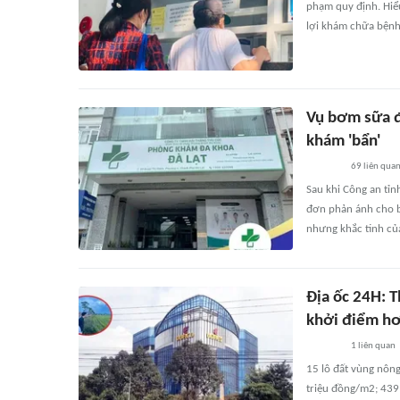
phạm quy định. Hiể
lợi khám chữa bệnh
Vụ bơm sữa đ
khám 'bẩn'
69
liên qua
Sau khi Công an tỉn
đơn phản ánh cho bi
nhưng khắc tinh củ
Địa ốc 24H: T
khởi điểm hơ
1
liên quan
15 lô đất vùng nông
triệu đồng/m2; 439 