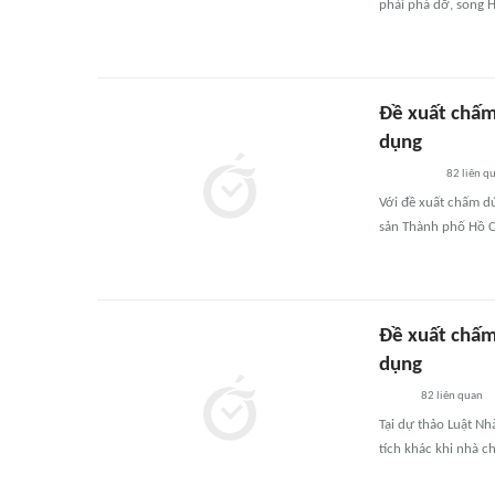
phải phá dỡ, song H
Đề xuất chấm
dụng
82
liên q
Với đề xuất chấm dứ
sản Thành phố Hồ Ch
Đề xuất chấm
dụng
82
liên quan
Tại dự thảo Luật N
tích khác khi nhà c