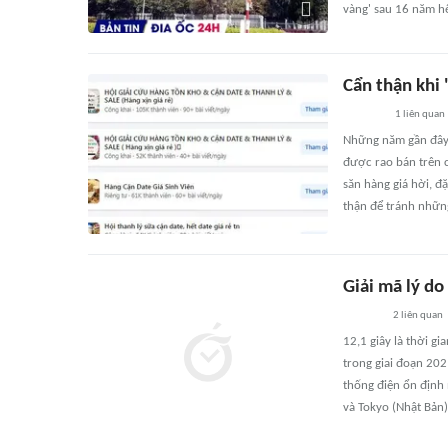
vàng' sau 16 năm hế
Cẩn thận khi 
1
liên quan
Những năm gần đây,
được rao bán trên c
săn hàng giá hời, đ
thận để tránh những
Giải mã lý do
2
liên quan
12,1 giây là thời g
trong giai đoạn 20
thống điện ổn định 
và Tokyo (Nhật Bản)