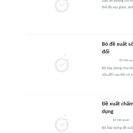
Dầu ăn không chỉ h
thể đã suy giảm, ả
Bỏ đề xuất s
đổi
82
liên qu
Bộ Xây dựng cho bi
sửa đổi sau khi có n
Đề xuất chấm
dụng
82
liên quan
Bộ Xây dựng đề xuấ