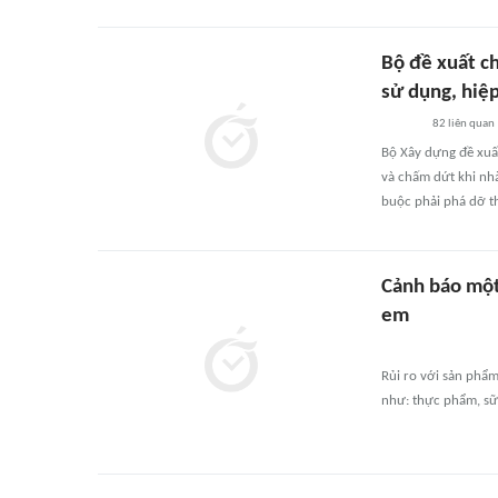
Bộ đề xuất c
sử dụng, hiệ
82
liên quan
Bộ Xây dựng đề xuấ
và chấm dứt khi nh
buộc phải phá dỡ t
Cảnh báo một
em
Rủi ro với sản phẩ
như: thực phẩm, sữ