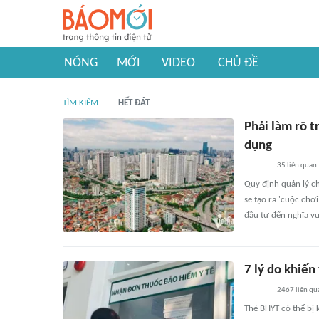
NÓNG
MỚI
VIDEO
CHỦ ĐỀ
TÌM KIẾM
HẾT ĐÁT
Phải làm rõ 
dụng
35
liên quan
Quy định quản lý c
sẽ tạo ra 'cuộc chơ
đầu tư đến nghĩa vụ
7 lý do khiến
2467
liên qu
Thẻ BHYT có thể bị 