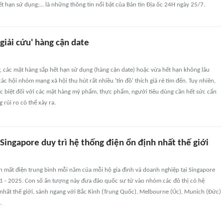
t hạn sử dụng;... là những thông tin nổi bật của Bản tin Địa ốc 24H ngày 25/7.
'giải cứu' hàng cận date
 các mặt hàng sắp hết hạn sử dụng (hàng cận date) hoặc vừa hết hạn không lâu
ác hội nhóm mạng xã hội thu hút rất nhiều 'tín đồ' thích giá rẻ tìm đến. Tuy nhiên,
ặc biệt đối với các mặt hàng mỹ phẩm, thực phẩm, người tiêu dùng cần hết sức cẩn
 rủi ro có thể xảy ra.
 Singapore duy trì hệ thống điện ổn định nhất thế giới
ian mất điện trung bình mỗi năm của mỗi hộ gia đình và doanh nghiệp tại Singapore
21 - 2025. Con số ấn tượng này đưa đảo quốc sư tử vào nhóm các đô thị có hệ
nhất thế giới, sánh ngang với Bắc Kinh (Trung Quốc), Melbourne (Úc), Munich (Đức)
.