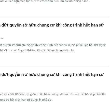
oREA kiến nghị tiếp tục duy trì cơ chế sở hữu lâu dài như hiện hành.
 dứt quyền sở hữu chung cư khi công trình hết hạn sử
uan
t quyền sở hữu chung cư khi công trình hết hạn sử dụng, phía Hiệp hội Bất động
í Minh cho rằng có thể tạo tâm lý bất an cho người dân.
 dứt quyền sở hữu chung cư khi công trình hết hạn sử
hà ở sửa đổi, Bộ Xây dựng đề xuất chấm dứt quyền sở hữu với căn hộ và phần diện
hung cư hết niên hạn sử dụng, bị phá dỡ.