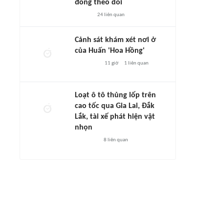
đông theo dõi
24
liên quan
Cảnh sát khám xét nơi ở
của Huấn 'Hoa Hồng'
11 giờ
1
liên quan
Loạt ô tô thủng lốp trên
cao tốc qua Gia Lai, Đắk
Lắk, tài xế phát hiện vật
nhọn
8
liên quan