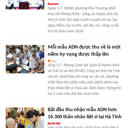
Ngày 3-7, UBND phường Phú Thượng phối
hợp với Phòng PC06 - Công an thành phố Hà
Nội tổ chức hội nghị tuyên truyền về tác hại,
nguy hiểm của vũ khí, vật liệu nổ, công cụ hỗ
trợ và pháo năm 2026.
Mỗi mẫu ADN được thu về là một
niềm hy vọng được thắp lên
Sáng 3/7, Phòng Cảnh sát Quản lý hành chính
về trật tự xã hội (PC06), Công an tỉnh Hà Tĩnh
chủ trì, phối hợp với công an các xã, phường
triển khai thu nhận mẫu sinh phẩm ADN của
thân nhân liệt sĩ chưa xác định được thông tin
tại 5 cụm trên địa bàn toàn tỉnh.
Bắt đầu thu nhận mẫu ADN hơn
16.300 thân nhân liệt sĩ tại Hà Tĩnh
Việc triển khai lấy mẫu ADN thân nhân liệt sĩ