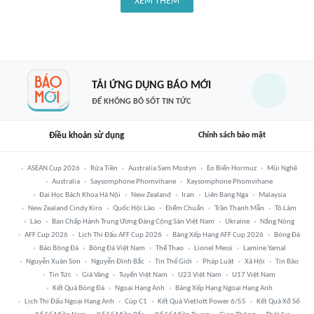
XEM THÊM
TẢI ỨNG DỤNG BÁO MỚI
ĐỂ KHÔNG BỎ SÓT TIN TỨC
Điều khoản sử dụng
Chính sách bảo mật
ASEAN Cup 2026
Rửa Tiền
Australia Sam Mostyn
Eo Biển Hormuz
Mũi Nghê
Australia
Saysomphone Phomvihane
Xaysomphone Phomvihane
Đại Học Bách Khoa Hà Nội
New Zealand
Iran
Liên Bang Nga
Malaysia
New Zealand Cindy Kiro
Quốc Hội Lào
Điểm Chuẩn
Trần Thanh Mẫn
Tô Lâm
Lào
Ban Chấp Hành Trung Ương Đảng Cộng Sản Việt Nam
Ukraine
Nắng Nóng
AFF Cup 2026
Lịch Thi Đấu AFF Cup 2026
Bảng Xếp Hạng AFF Cup 2026
Bóng Đá
Báo Bóng Đá
Bóng Đá Việt Nam
Thể Thao
Lionel Messi
Lamine Yamal
Nguyễn Xuân Son
Nguyễn Đình Bắc
Tin Thế Giới
Pháp Luật
Xã Hội
Tin Bão
Tin Tức
Giá Vàng
Tuyển Việt Nam
U23 Việt Nam
U17 Việt Nam
Kết Quả Bóng Đá
Ngoại Hạng Anh
Bảng Xếp Hạng Ngoại Hạng Anh
Lịch Thi Đấu Ngoại Hạng Anh
Cúp C1
Kết Quả Vietlott Power 6/55
Kết Quả Xổ Số