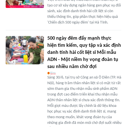
tạo cơ sở xây dựng ngân hàng gen phục vụ đối
sánh, xác định danh tính hài cốt liệt sĩ còn
thiếu thông tin, góp phần thực hiện hiệu quả
'Chiến dịch 500 ngày đêm' tại Hà Tĩnh.
500 ngày đêm đẩy mạnh thực
hiện tìm kiếm, quy tập và xác định
danh tính hài cốt liệt sĩ Mỗi mẫu
ADN - Một niềm hy vọng đoàn tụ
sau nhiều năm chờ đợi
Sáng 30/6, tại trụ sở Công an xã Ô Diên (TP. Hà
Nội), hàng trăm thân nhân liệt sĩ có mặt từ rất
sớm tham gia thu nhận mẫu sinh phẩm ADN
trong đợt cao điểm triển khai thu nhận mẫu
ADN thân nhân liệt sĩ chưa xác định thông tin.
Mỗi giọt máu được lấy chính là dữ liệu khoa
học phục vụ xác định danh tính liệt sĩ, mang
theo mong muốn, khát vọng đoàn tụ của
những gia đình đã mòn mỏi chờ đợi suốt nhiều