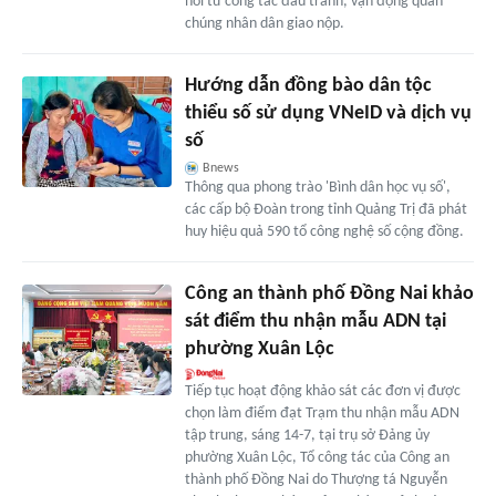
hồi từ công tác đấu tranh, vận động quần
chúng nhân dân giao nộp.
Hướng dẫn đồng bào dân tộc
thiểu số sử dụng VNeID và dịch vụ
số
Bnews
Thông qua phong trào 'Bình dân học vụ số',
các cấp bộ Đoàn trong tỉnh Quảng Trị đã phát
huy hiệu quả 590 tổ công nghệ số cộng đồng.
Công an thành phố Đồng Nai khảo
sát điểm thu nhận mẫu ADN tại
phường Xuân Lộc
Tiếp tục hoạt động khảo sát các đơn vị được
chọn làm điểm đạt Trạm thu nhận mẫu ADN
tập trung, sáng 14-7, tại trụ sở Đảng ủy
phường Xuân Lộc, Tổ công tác của Công an
thành phố Đồng Nai do Thượng tá Nguyễn