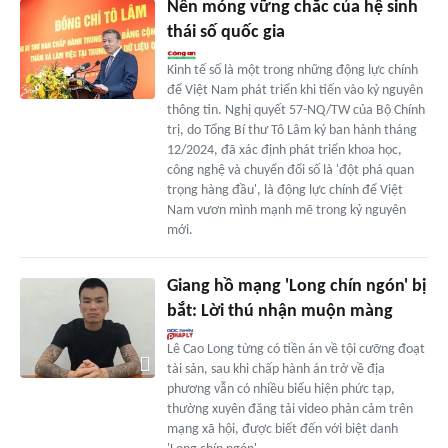
Nền móng vững chắc của hệ sinh
thái số quốc gia
Kinh tế số là một trong những động lực chính
để Việt Nam phát triển khi tiến vào kỷ nguyên
thông tin. Nghị quyết 57-NQ/TW của Bộ Chính
trị, do Tổng Bí thư Tô Lâm ký ban hành tháng
12/2024, đã xác định phát triển khoa học,
công nghệ và chuyển đổi số là 'đột phá quan
trọng hàng đầu', là động lực chính để Việt
Nam vươn mình mạnh mẽ trong kỷ nguyên
mới.
Giang hồ mạng 'Long chín ngón' bị
bắt: Lời thú nhận muộn màng
Lê Cao Long từng có tiền án về tội cưỡng đoạt
tài sản, sau khi chấp hành án trở về địa
phương vẫn có nhiều biểu hiện phức tạp,
thường xuyên đăng tải video phản cảm trên
mạng xã hội, được biết đến với biệt danh