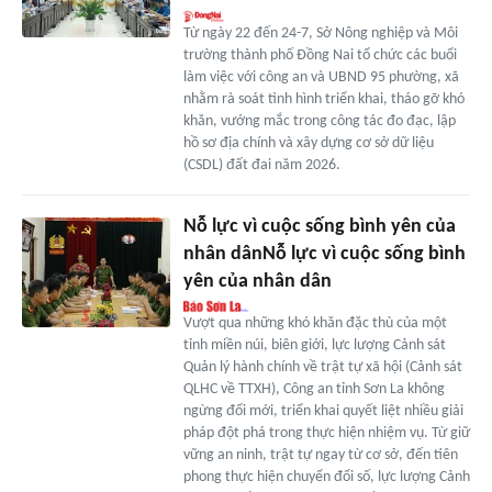
Từ ngày 22 đến 24-7, Sở Nông nghiệp và Môi
trường thành phố Đồng Nai tổ chức các buổi
làm việc với công an và UBND 95 phường, xã
nhằm rà soát tình hình triển khai, tháo gỡ khó
khăn, vướng mắc trong công tác đo đạc, lập
hồ sơ địa chính và xây dựng cơ sở dữ liệu
(CSDL) đất đai năm 2026.
Nỗ lực vì cuộc sống bình yên của
nhân dânNỗ lực vì cuộc sống bình
yên của nhân dân
Vượt qua những khó khăn đặc thù của một
tỉnh miền núi, biên giới, lực lượng Cảnh sát
Quản lý hành chính về trật tự xã hội (Cảnh sát
QLHC về TTXH), Công an tỉnh Sơn La không
ngừng đổi mới, triển khai quyết liệt nhiều giải
pháp đột phá trong thực hiện nhiệm vụ. Từ giữ
vững an ninh, trật tự ngay từ cơ sở, đến tiên
phong thực hiện chuyển đổi số, lực lượng Cảnh