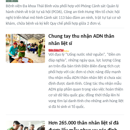
Bệnh viện Đa khoa Thái Bình vừa phối hợp với Phòng Cảnh sát Quản lý
hành chính về trật tự xã hội (PC06), Công an tỉnh Hưng Yên tổ chức hội
nghị triển khai mô hình Cảnh sát 113 bảo đảm an ninh, trật tự tại cơ sở
khám, chữa bệnh và ký kết Quy chế phối hợp giữa 2 đơn vị.
Chung tay thu nhận ADN thân
nhân liệt sĩ
Với đạo lý “Uống nước nhớ nguồn”, “Đền ơn
đáp nghĩa”, những ngày qua, lực lượng Công
an trên địa bàn tỉnh Điện Biên đang tích cực
phối hợp với các đơn vị chức năng đẩy mạnh
thu nhận mẫu ADN thân nhân liệt sĩ chưa xác
định được danh tính. Công tác thu nhận mẫu
ADN góp phần quan trọng vào việc hoàn thiện
cơ sở dữ liệu quốc gia; đồng thời thắp lên hi
vọng tìm lại danh tính cho những anh hùng liệt
sĩ đã hi sinh vì Tổ quốc.
Hơn 265.000 thân nhân liệt sĩ đã