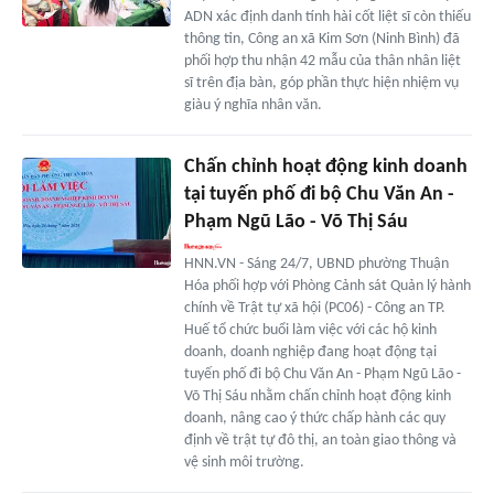
ADN xác định danh tính hài cốt liệt sĩ còn thiếu
thông tin, Công an xã Kim Sơn (Ninh Bình) đã
phối hợp thu nhận 42 mẫu của thân nhân liệt
sĩ trên địa bàn, góp phần thực hiện nhiệm vụ
giàu ý nghĩa nhân văn.
Chấn chỉnh hoạt động kinh doanh
tại tuyến phố đi bộ Chu Văn An -
Phạm Ngũ Lão - Võ Thị Sáu
HNN.VN - Sáng 24/7, UBND phường Thuận
Hóa phối hợp với Phòng Cảnh sát Quản lý hành
chính về Trật tự xã hội (PC06) - Công an TP.
Huế tổ chức buổi làm việc với các hộ kinh
doanh, doanh nghiệp đang hoạt động tại
tuyến phố đi bộ Chu Văn An - Phạm Ngũ Lão -
Võ Thị Sáu nhằm chấn chỉnh hoạt động kinh
doanh, nâng cao ý thức chấp hành các quy
định về trật tự đô thị, an toàn giao thông và
vệ sinh môi trường.