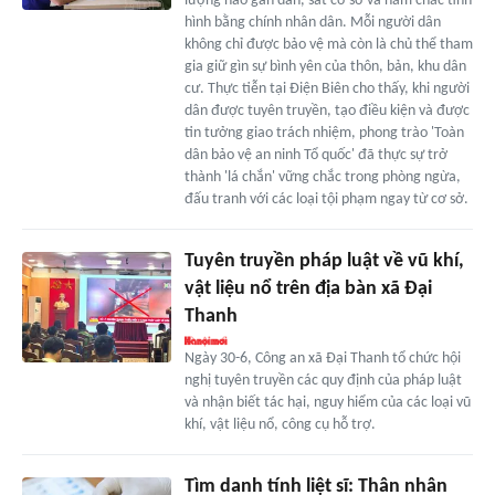
lượng nào gần dân, sát cơ sở và nắm chắc tình
hình bằng chính nhân dân. Mỗi người dân
không chỉ được bảo vệ mà còn là chủ thể tham
gia giữ gìn sự bình yên của thôn, bản, khu dân
cư. Thực tiễn tại Điện Biên cho thấy, khi người
dân được tuyên truyền, tạo điều kiện và được
tin tưởng giao trách nhiệm, phong trào 'Toàn
dân bảo vệ an ninh Tổ quốc' đã thực sự trở
thành 'lá chắn' vững chắc trong phòng ngừa,
đấu tranh với các loại tội phạm ngay từ cơ sở.
Tuyên truyền pháp luật về vũ khí,
vật liệu nổ trên địa bàn xã Đại
Thanh
Ngày 30-6, Công an xã Đại Thanh tổ chức hội
nghị tuyên truyền các quy định của pháp luật
và nhận biết tác hại, nguy hiểm của các loại vũ
khí, vật liệu nổ, công cụ hỗ trợ.
Tìm danh tính liệt sĩ: Thân nhân