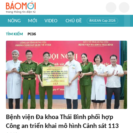
NÓNG
MỚI
VIDEO
CHỦ ĐỀ
#ASEAN Cup 2026
#Trí tuệ nhân tạo
#Mỹ - Iran
#Khám phá Việt Nam
TÌM KIẾM
PC06
#Khám phá thế giới
Bệnh viện Đa khoa Thái Bình phối hợp
Công an triển khai mô hình Cảnh sát 113