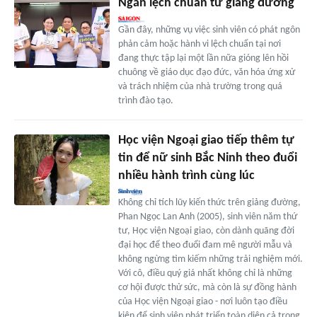
Ngăn lệch chuẩn từ giảng đường
Gần đây, những vụ việc sinh viên có phát ngôn
phản cảm hoặc hành vi lệch chuẩn tại nơi
đang thực tập lại một lần nữa gióng lên hồi
chuông về giáo dục đạo đức, văn hóa ứng xử
và trách nhiệm của nhà trường trong quá
trình đào tạo.
Học viện Ngoại giao tiếp thêm tự
tin để nữ sinh Bắc Ninh theo đuổi
nhiều hành trình cùng lúc
Không chỉ tích lũy kiến thức trên giảng đường,
Phan Ngọc Lan Anh (2005), sinh viên năm thứ
tư, Học viện Ngoại giao, còn dành quãng đời
đại học để theo đuổi đam mê người mẫu và
không ngừng tìm kiếm những trải nghiệm mới.
Với cô, điều quý giá nhất không chỉ là những
cơ hội được thử sức, mà còn là sự đồng hành
của Học viện Ngoại giao - nơi luôn tạo điều
kiện để sinh viên phát triển toàn diện cả trong