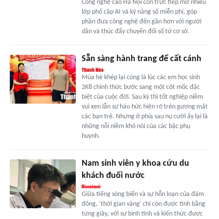
Công nghệ cao Hà Nội còn trực tiếp mở nhiều
lớp phổ cập AI và kỹ năng số miễn phí, góp
phần đưa công nghệ đến gần hơn với người
dân và thúc đẩy chuyển đổi số từ cơ sở.
Sẵn sàng hành trang để cất cánh
Mùa hè khép lại cũng là lúc các em học sinh
2K8 chính thức bước sang một cột mốc đặc
biệt của cuộc đời. Sau kỳ thi tốt nghiệp niềm
vui xen lẫn sự háo hức hiện rõ trên gương mặt
các bạn trẻ. Nhưng ở phía sau nụ cười ấy lại là
những nỗi niềm khó nói của các bậc phụ
huynh.
Nam sinh viên y khoa cứu du
khách đuối nước
Giữa tiếng sóng biển và sự hỗn loạn của đám
đông, 'thời gian vàng' chỉ còn được tính bằng
từng giây, với sự bình tĩnh và kiến thức được