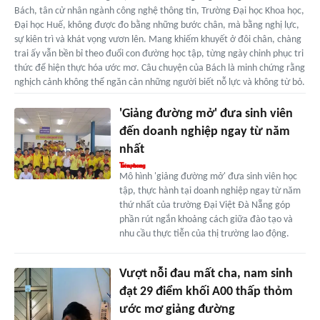
Bách, tân cử nhân ngành công nghệ thông tin, Trường Đại học Khoa học,
Đại học Huế, không được đo bằng những bước chân, mà bằng nghị lực,
sự kiên trì và khát vọng vươn lên. Mang khiếm khuyết ở đôi chân, chàng
trai ấy vẫn bền bỉ theo đuổi con đường học tập, từng ngày chinh phục tri
thức để hiện thực hóa ước mơ. Câu chuyện của Bách là minh chứng rằng
nghịch cảnh không thể ngăn cản những người biết nỗ lực và không từ bỏ.
'Giảng đường mở' đưa sinh viên
đến doanh nghiệp ngay từ năm
nhất
Mô hình 'giảng đường mở' đưa sinh viên học
tập, thực hành tại doanh nghiệp ngay từ năm
thứ nhất của trường Đại Việt Đà Nẵng góp
phần rút ngắn khoảng cách giữa đào tạo và
nhu cầu thực tiễn của thị trường lao động.
Vượt nỗi đau mất cha, nam sinh
đạt 29 điểm khối A00 thấp thỏm
ước mơ giảng đường