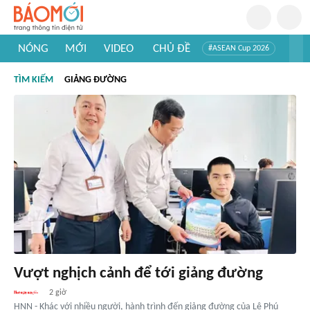
NÓNG
MỚI
VIDEO
CHỦ ĐỀ
#ASEAN Cup 2026
#Trí tuệ nhân tạo
#Mỹ - Iran
#Khám phá Việt Nam
TÌM KIẾM
GIẢNG ĐƯỜNG
#Khám phá thế giới
Vượt nghịch cảnh để tới giảng đường
2 giờ
HNN - Khác với nhiều người, hành trình đến giảng đường của Lê Phú