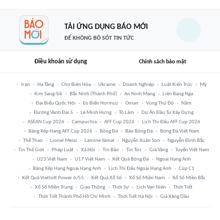
TẢI ỨNG DỤNG BÁO MỚI
ĐỂ KHÔNG BỎ SÓT TIN TỨC
Điều khoản sử dụng
Chính sách bảo mật
Iran
Hạ Tầng
Chợ Biên Hòa
Ukraine
Doanh Nghiệp
Luật Kiến Trúc
Mỹ
Kim Sang-Sik
Bắc Ninh (thành Phố)
An Ninh Mạng
Liên Bang Nga
Đại Biểu Quốc Hội
Eo Biển Hormuz
Oman
Vùng Thủ Đô
Năm
Đường Vành Đai 5
Lê Minh Hưng
Tô Lâm
Dự Án Đầu Tư Xây Dựng
ASEAN Cup 2026
Campuchia
AFF Cup 2026
Lịch Thi Đấu AFF Cup 2026
Bảng Xếp Hạng AFF Cup 2026
Bóng Đá
Báo Bóng Đá
Bóng Đá Việt Nam
Thể Thao
Lionel Messi
Lamine Yamal
Nguyễn Xuân Son
Nguyễn Đình Bắc
Tin Thế Giới
Pháp Luật
Xã Hội
Tin Bão
Tin Tức
Giá Vàng
Tuyển Việt Nam
U23 Việt Nam
U17 Việt Nam
Kết Quả Bóng Đá
Ngoại Hạng Anh
Bảng Xếp Hạng Ngoại Hạng Anh
Lịch Thi Đấu Ngoại Hạng Anh
Cúp C1
Kết Quả Vietlott Power 6/55
Kết Quả Xổ Số
Xổ Số Miền Nam
Xổ Số Miền Bắc
Xổ Số Miền Trung
Giao Thông
Thời Sự
Lịch Vạn Niên
Thời Tiết
Thời Tiết Thành Phố Hồ Chí Minh
Thời Tiết Hà Nội
Giá Xăng Dầu