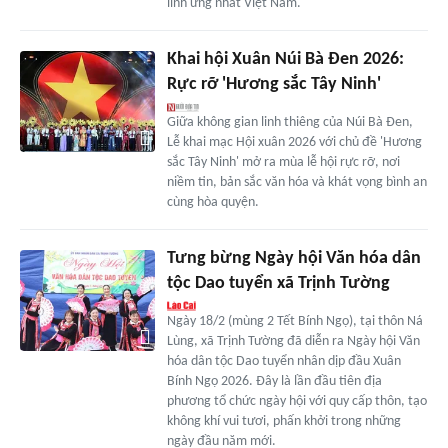
linh ứng nhất Việt Nam.
Khai hội Xuân Núi Bà Đen 2026:
Rực rỡ 'Hương sắc Tây Ninh'
Giữa không gian linh thiêng của Núi Bà Đen,
Lễ khai mạc Hội xuân 2026 với chủ đề 'Hương
sắc Tây Ninh' mở ra mùa lễ hội rực rỡ, nơi
niềm tin, bản sắc văn hóa và khát vọng bình an
cùng hòa quyện.
Tưng bừng Ngày hội Văn hóa dân
tộc Dao tuyển xã Trịnh Tường
Ngày 18/2 (mùng 2 Tết Bính Ngọ), tại thôn Ná
Lùng, xã Trịnh Tường đã diễn ra Ngày hội Văn
hóa dân tộc Dao tuyển nhân dịp đầu Xuân
Bính Ngọ 2026. Đây là lần đầu tiên địa
phương tổ chức ngày hội với quy cấp thôn, tạo
không khí vui tươi, phấn khởi trong những
ngày đầu năm mới.