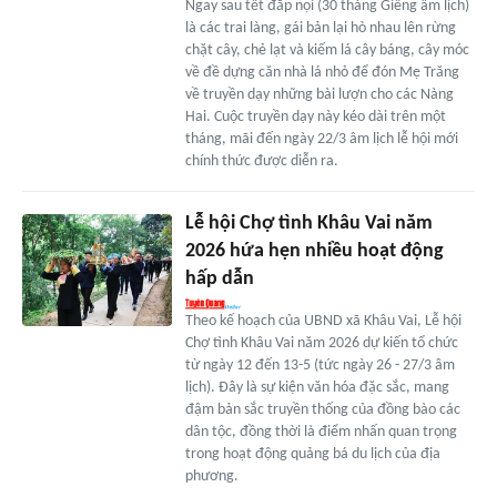
Ngay sau tết đắp nọi (30 tháng Giêng âm lịch)
là các trai làng, gái bản lại hò nhau lên rừng
chặt cây, chẻ lạt và kiếm lá cây báng, cây móc
về đề dựng căn nhà lá nhỏ để đón Mẹ Trăng
về truyền dạy những bài lượn cho các Nàng
Hai. Cuộc truyền dạy này kéo dài trên một
tháng, mãi đến ngày 22/3 âm lịch lễ hội mới
chính thức được diễn ra.
Lễ hội Chợ tình Khâu Vai năm
2026 hứa hẹn nhiều hoạt động
hấp dẫn
Theo kế hoạch của UBND xã Khâu Vai, Lễ hội
Chợ tình Khâu Vai năm 2026 dự kiến tổ chức
từ ngày 12 đến 13-5 (tức ngày 26 - 27/3 âm
lịch). Đây là sự kiện văn hóa đặc sắc, mang
đậm bản sắc truyền thống của đồng bào các
dân tộc, đồng thời là điểm nhấn quan trọng
trong hoạt động quảng bá du lịch của địa
phương.