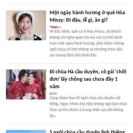
Một ngày hành hương ở quê Hòa
Minzy: Đi đâu, lễ gì, ăn gì?
Về Bắc Ninh, quê ca sĩ Hòa Minzy, du khách
không chỉ nghe quan họ mà còn có thể dành
trọn một ngày hành hương, ghé thăm những
ngôi chùa cổ linh thiêng và thưởng thức đặc
sản mang đậm hồn Kinh Bắc.
Đi chùa Hà cầu duyên, cô gái 'chốt
đơn' lấy chồng sau chưa đầy 1
năm
Cùng nhóm bạn đi ngôi chùa cầu duyên nổi
tiếng, Ngọc Minh (Hà Nội) không ngờ bản thân
thực sự tìm được ý trung nhân sau đó không
lâu.
5 ngôi chùa cầu duyên linh thiêng