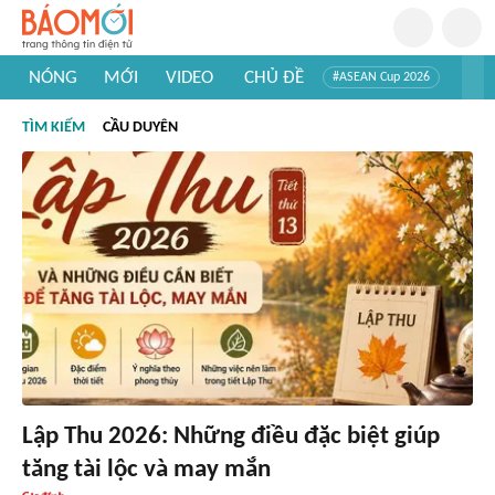
NÓNG
MỚI
VIDEO
CHỦ ĐỀ
#ASEAN Cup 2026
#Trí tuệ nhân tạo
#Mỹ - Iran
#Khám phá Việt Nam
TÌM KIẾM
CẦU DUYÊN
#Khám phá thế giới
Lập Thu 2026: Những điều đặc biệt giúp
tăng tài lộc và may mắn