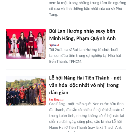
xem là một trong những trung tâm tín ngưỡng
cổ xưa và linh thiêng bậc nhất của xứ sở Phù
Tang.
Bùi Lan Hương nhảy sexy bên
Minh Hằng, Phạm Quỳnh Anh
Tối 26/4, ca sĩ Bùi Lan Hương tổ chức buổi
fancon đầu tiên trong sự nghiệp tại Nhà hát
Bến Thành, TPHCM.
Lễ hội Nàng Hai Tiên Thành - nét
văn hóa 'độc nhất vô nhị' trong
dân gian
Cao Bằng - một miền quê 'Non nước hữu tình'
đa thanh, đa sắc có nhiều lễ hội ở khắp các xã
trong toàn tỉnh, nhưng không có lễ hội nào lại
diễn ra dài ngày, công phu, cầu kì như Lễ hội
Nàng Hai ở Tiên Thành (nay là xã Thạch An).