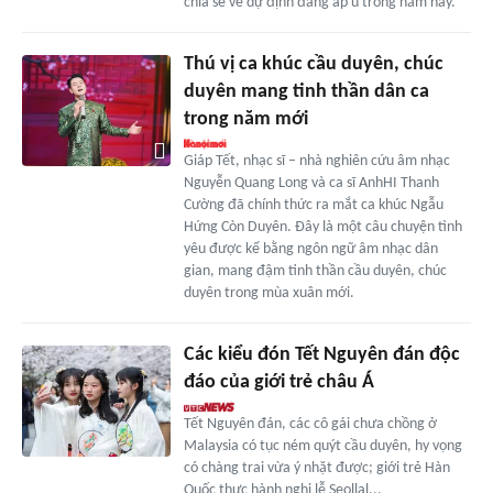
chia sẻ về dự định đang ấp ủ trong năm nay.
Thú vị ca khúc cầu duyên, chúc
duyên mang tinh thần dân ca
trong năm mới
Giáp Tết, nhạc sĩ – nhà nghiên cứu âm nhạc
Nguyễn Quang Long và ca sĩ AnhHI Thanh
Cường đã chính thức ra mắt ca khúc Ngẫu
Hứng Còn Duyên. Đây là một câu chuyện tình
yêu được kể bằng ngôn ngữ âm nhạc dân
gian, mang đậm tinh thần cầu duyên, chúc
duyên trong mùa xuân mới.
Các kiểu đón Tết Nguyên đán độc
đáo của giới trẻ châu Á
Tết Nguyên đán, các cô gái chưa chồng ở
Malaysia có tục ném quýt cầu duyên, hy vọng
có chàng trai vừa ý nhặt được; giới trẻ Hàn
Quốc thực hành nghi lễ Seollal...