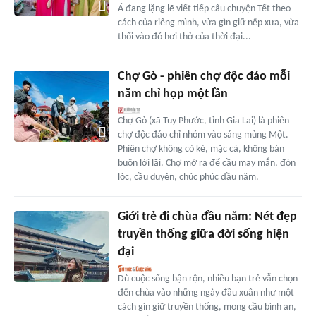
Á đang lặng lẽ viết tiếp câu chuyện Tết theo
cách của riêng mình, vừa gìn giữ nếp xưa, vừa
thổi vào đó hơi thở của thời đại...
Chợ Gò - phiên chợ độc đáo mỗi
năm chỉ họp một lần
Chợ Gò (xã Tuy Phước, tỉnh Gia Lai) là phiên
chợ độc đáo chỉ nhóm vào sáng mùng Một.
Phiên chợ không cò kè, mặc cả, không bán
buôn lời lãi. Chợ mở ra để cầu may mắn, đón
lộc, cầu duyên, chúc phúc đầu năm.
Giới trẻ đi chùa đầu năm: Nét đẹp
truyền thống giữa đời sống hiện
đại
Dù cuộc sống bận rộn, nhiều bạn trẻ vẫn chọn
đến chùa vào những ngày đầu xuân như một
cách gìn giữ truyền thống, mong cầu bình an,