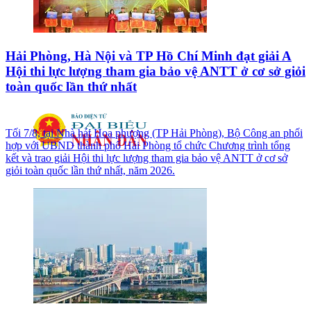
Hải Phòng, Hà Nội và TP Hồ Chí Minh đạt giải A
Hội thi lực lượng tham gia bảo vệ ANTT ở cơ sở giỏi
toàn quốc lần thứ nhất
Tối 7/8, tại Nhà hát Hoa phượng (TP Hải Phòng), Bộ Công an phối
hợp với UBND thành phố Hải Phòng tổ chức Chương trình tổng
kết và trao giải Hội thi lực lượng tham gia bảo vệ ANTT ở cơ sở
giỏi toàn quốc lần thứ nhất, năm 2026.