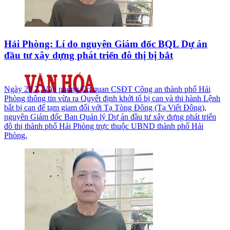
Hải Phòng: Lí do nguyên Giám đốc BQL Dự án
đầu tư xây dựng phát triển đô thị bị bắt
Ngày 28.7, Văn phòng Cơ quan CSĐT Công an thành phố Hải
Phòng thông tin vừa ra Quyết định khởi tố bị can và thi hành Lệnh
bắt bị can để tạm giam đối với Tạ Tòng Đông (Tạ Viết Đông),
nguyên Giám đốc Ban Quản lý Dự án đầu tư xây dựng phát triển
đô thị thành phố Hải Phòng trực thuộc UBND thành phố Hải
Phòng.