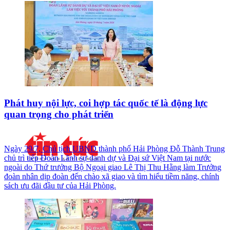
Phát huy nội lực, coi hợp tác quốc tế là động lực
quan trọng cho phát triển
Ngày 29/7, Chủ tịch UBND thành phố Hải Phòng Đỗ Thành Trung
chủ trì tiếp Đoàn Lãnh sự danh dự và Đại sứ Việt Nam tại nước
ngoài do Thứ trưởng Bộ Ngoại giao Lê Thị Thu Hằng làm Trưởng
đoàn nhân dịp đoàn đến chào xã giao và tìm hiểu tiềm năng, chính
sách ưu đãi đầu tư của Hải Phòng.