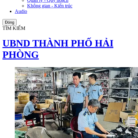
Quản lý - Quy hoạch
Không gian - Kiến trúc
Audio
Đóng
TÌM KIẾM
UBND THÀNH PHỐ HẢI
PHÒNG