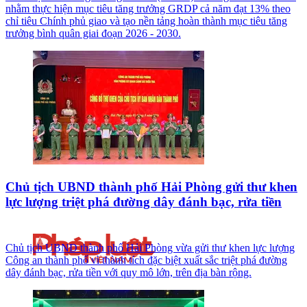
nhằm thực hiện mục tiêu tăng trưởng GRDP cả năm đạt 13% theo
chỉ tiêu Chính phủ giao và tạo nền tảng hoàn thành mục tiêu tăng
trưởng bình quân giai đoạn 2026 - 2030.
Chủ tịch UBND thành phố Hải Phòng gửi thư khen
lực lượng triệt phá đường dây đánh bạc, rửa tiền
Chủ tịch UBND thành phố Hải Phòng vừa gửi thư khen lực lượng
Công an thành phố vì thành tích đặc biệt xuất sắc triệt phá đường
dây đánh bạc, rửa tiền với quy mô lớn, trên địa bàn rộng.