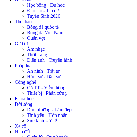
Học bổng - Du học
Đào tạo - Thi cử
Tuyển Sinh 2026
Thể thao
Bóng đá quốc tế
Bóng đá Việt Nam
Quần vợt
Giải trí
Âm nhạc
Thời trang
Điện ảnh - Truyền hình
Pháp luật
An ninh - Trật tự
Hình sự - Dân sự
Công nghệ
CNTT - Viễn thông
Thiết bị - Phần cứng
Khoa học
Đời sống
Dinh dưỡng - Làm đẹp
Tình yêu - Hôn nhân
Sức khỏe - Y tế
Xe cộ
Nhà đất