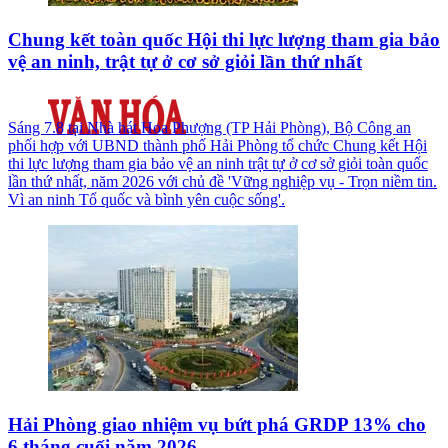
Chung kết toàn quốc Hội thi lực lượng tham gia bảo
vệ an ninh, trật tự ở cơ sở giỏi lần thứ nhất
Sáng 7.8 tại Nhà hát Hoa Phượng (TP Hải Phòng), Bộ Công an
phối hợp với UBND thành phố Hải Phòng tổ chức Chung kết Hội
thi lực lượng tham gia bảo vệ an ninh trật tự ở cơ sở giỏi toàn quốc
lần thứ nhất, năm 2026 với chủ đề 'Vững nghiệp vụ - Trọn niềm tin.
Vì an ninh Tổ quốc và bình yên cuộc sống'.
Hải Phòng giao nhiệm vụ bứt phá GRDP 13% cho
6 tháng cuối năm 2026