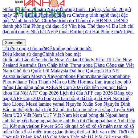
Nhân kỷ niệm 79 năm Ngày Thương binh - Liệt sĩ, vào lúc 20 giờ
ngày 27/7, tại Hải Phòng sẽ diễn ra Chương trình nghệ thuật đặc
biệt 'Vành hoa lửa'. Chương trình do Thành ủy, HĐND, UBND
thành phố Hải Phòng chỉ đạo; Sở Văn hóa, Thể thao và Du lịch chỉ
đạo nội dung; Nhà hát Nghệ thuật Đương đại Hải Phòng thực hiện.
Xem thêm
Tải ứng dụng báo mới
Để không bỏ sót tin tức
Điều khoản sử dụng
Chính sách bảo mật
Quốc hội Lào
điểm chuẩn
New Zealand Cindy Kiro
Tô Lâm
New
Zealand
Australia
Ban Chấp hành Trung ương Đảng Cộng sản Việt
Nam
Chủ tịch Quốc hội
Malaysia
Đại học Quốc gia Hà Nội
Australia Sam Mostyn
Xaysomphone Phomvihane
Saysomphone
Phomvihane
Trần Thanh Mẫn
eo biển Hormuz
Iran
trung học phổ
thông
Lào
nắng nóng
ASEAN Cup 2026
rửa tiền
Đại học Bách
khoa Hà Nội
AFF Cup 2026
Lịch thi đấu AFF cup 2026
Bảng xếp
hạng AFF Cup 2026
bóng đá
báo bóng đá
bóng đá Việt Nam
thể
thao
Lionel Messi
lamine yamal
Nguyễn Xuân Son
Nguyễn Đình
Bắc
tin thế giới
pháp luật
Xã hội
tin bão
tin tức
giá vàng
Tuyển Việt
Nam
U23 Việt Nam
U17 Việt Nam
kết quả bóng đá
Ngoại hạng
anh
bảng xếp hạng ngoại hạng anh
lịch thi đấu ngoại hạng Anh
Cúp
C1
Kết quả vietlott Power 6/55
kết quả xổ số
xổ số miền nam
xổ số
miền bắc
xổ số miền trung
giao thông
thời sự
lịch vạn niên
Thời tiết
Thời tiết Thành Phố Hồ Chí Minh
Thời tiết Hà Nội
Giá xăng dầu