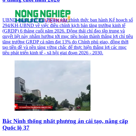
UBND thành phố Hải Phòng vừa chính thức ban hành Kế hoạch số
294/KH-UBND về việc điều chỉnh kịch bản tăng trưởng kinh tế
(GRDP) 6 tháng cuối năm 2026. Động thái chỉ đạo tập trung và
quyết liệt này nhằm hướng tới mục tiêu hoàn thành thắng lợi chỉ tiêu
tăng trưởng GRDP cả năm đạt 13% do Chính phủ giao, đồng thời
tạo tiền đề và nền tảng vững chắc để thực hiện thắng lợi các mục
tiêu phát triển kinh tế - xã hội giai đoạn 2026 - 2030.
Bắc Ninh thống nhất phương án cải tạo, nâng cấp
Quốc lộ 37