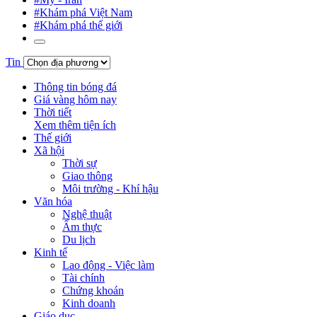
#Khám phá Việt Nam
#Khám phá thế giới
Tin
Thông tin bóng đá
Giá vàng hôm nay
Thời tiết
Xem thêm tiện ích
Thế giới
Xã hội
Thời sự
Giao thông
Môi trường - Khí hậu
Văn hóa
Nghệ thuật
Ẩm thực
Du lịch
Kinh tế
Lao động - Việc làm
Tài chính
Chứng khoán
Kinh doanh
Giáo dục