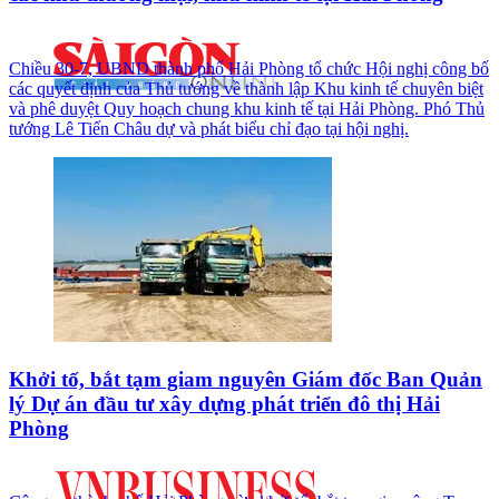
Chiều 30-7, UBND thành phố Hải Phòng tổ chức Hội nghị công bố
các quyết định của Thủ tướng về thành lập Khu kinh tế chuyên biệt
và phê duyệt Quy hoạch chung khu kinh tế tại Hải Phòng. Phó Thủ
tướng Lê Tiến Châu dự và phát biểu chỉ đạo tại hội nghị.
Khởi tố, bắt tạm giam nguyên Giám đốc Ban Quản
lý Dự án đầu tư xây dựng phát triển đô thị Hải
Phòng