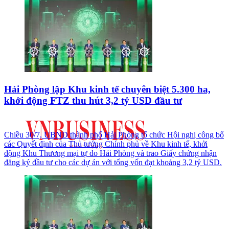
Hải Phòng lập Khu kinh tế chuyên biệt 5.300 ha,
khởi động FTZ thu hút 3,2 tỷ USD đầu tư
Chiều 30/7, UBND thành phố Hải Phòng tổ chức Hội nghị công bố
các Quyết định của Thủ tướng Chính phủ về Khu kinh tế, khởi
động Khu Thương mại tự do Hải Phòng và trao Giấy chứng nhận
đăng ký đầu tư cho các dự án với tổng vốn đạt khoảng 3,2 tỷ USD.