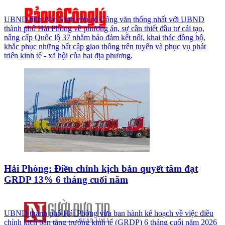
UBND tỉnh Bắc Ninh vừa có Công văn thống nhất với UBND
thành phố Hải Phòng về phương án, sự cần thiết đầu tư cải tạo,
nâng cấp Quốc lộ 37 nhằm bảo đảm kết nối, khai thác đồng bộ,
khắc phục những bất cập giao thông trên tuyến và phục vụ phát
triển kinh tế - xã hội của hai địa phương.
Hải Phòng: Điều chỉnh kịch bản quyết tâm đạt
GRDP 13% 6 tháng cuối năm
UBND thành phố Hải Phòng vừa ban hành kế hoạch về việc điều
chỉnh kịch bản tăng trưởng kinh tế (GRDP) 6 tháng cuối năm 2026