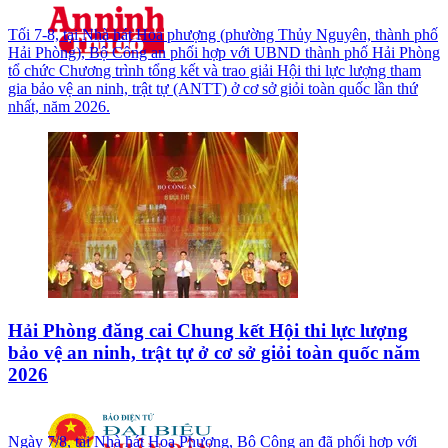
Tối 7-8, tại Nhà hát Hoa phượng (phường Thủy Nguyên, thành phố
Hải Phòng), Bộ Công an phối hợp với UBND thành phố Hải Phòng
tổ chức Chương trình tổng kết và trao giải Hội thi lực lượng tham
gia bảo vệ an ninh, trật tự (ANTT) ở cơ sở giỏi toàn quốc lần thứ
nhất, năm 2026.
Hải Phòng đăng cai Chung kết Hội thi lực lượng
bảo vệ an ninh, trật tự ở cơ sở giỏi toàn quốc năm
2026
Ngày 7/8, tại Nhà hát Hoa Phượng, Bộ Công an đã phối hợp với