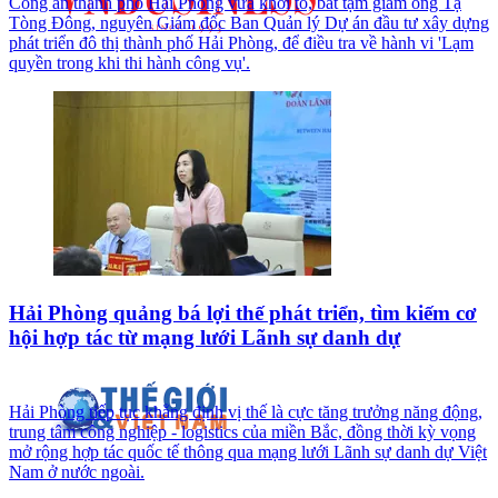
Công an thành phố Hải Phòng vừa khởi tố, bắt tạm giam ông Tạ
Tòng Đông, nguyên Giám đốc Ban Quản lý Dự án đầu tư xây dựng
phát triển đô thị thành phố Hải Phòng, để điều tra về hành vi 'Lạm
quyền trong khi thi hành công vụ'.
Hải Phòng quảng bá lợi thế phát triển, tìm kiếm cơ
hội hợp tác từ mạng lưới Lãnh sự danh dự
Hải Phòng tiếp tục khẳng định vị thế là cực tăng trưởng năng động,
trung tâm công nghiệp - logistics của miền Bắc, đồng thời kỳ vọng
mở rộng hợp tác quốc tế thông qua mạng lưới Lãnh sự danh dự Việt
Nam ở nước ngoài.