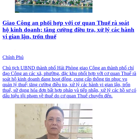
Giao Công an phối hợp với cơ quan Thuế rà soát
hộ kinh doanh; tăng cường điều tra, xử lý các hành
vi gian lận, trốn thuế
Chính Phủ
Chủ tịch UBND thành phố Hải Phòng giao Công an thành phố chỉ
đạo Công an các xã, phường, đặc khu phối hợp với cơ quan Thuế rà
soát hộ kinh doanh đang hoạt động, cung cấp thông tin phục vụ
quản lý thuế; tăng cường điều tra, xử lý các hành vi gian lận, trốn
thuế, sử dụng hóa đơn bất hợp pháp và tiếp nhận, xử lý các hồ sơ có
dấu hiệu tội phạm về thuế do cơ quan Thuế chuyển đến.