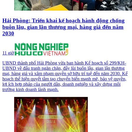
Hải Phòng: Triển khai kế hoạch hành động chống
buôn lậu, gian lận thương mại, hàng giả đến năm
2030
11 giờ
UBND thành phố Hải Phòng vừa ban hành Kế hoạch số 299/KH-
UBND về đấu tranh ngăn chặn, đẩy lùi buôn lậu, gian lận thương
mại, hàng giả và xâm phạm quyền sở hữu trí tuệ đến năm 2030. Kế
hoạch thể hiện quyết tâm tạo chuyển biến mạnh mẽ, bảo vệ quyền,
lợi ích hợp pháp của người dân, doanh nghiệp và xây dựng môi
trường kinh doanh lành mạnh.