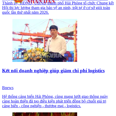
Thành ủy, HĐND, UBND thành phố Hải Phòng tổ chức Chung kết
Hội thi lực lượng tham gia bảo vệ an ninh, trật tự ở cơ sở giỏi toàn
quốc lần thứ nhất năm 2026.
Kết nối doanh nghiệp giúp giảm chi phí logistics
Bnews
Hệ thống cảng biển Hải Phòng, cùng mạng lưới giao thông ngày
càng hoàn thiện đã tạo điều kiện phát triển đồng bộ chuỗi giá trị
cảng biển - công nghiệp - thương mại - logistics.