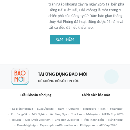
tràn ngập khoang xảy ra ngày 26/5 tại bến phà
Đồng Bài (Cát Hải, Hải Phòng) là một trong 9
chiếc phà của Công ty CP Đảm bảo giao thông
thủy Hải Phòng đã hoạt động được 21 năm và
tất cả đều đã hết khấu hao.
XEM THÊM
TẢI ỨNG DỤNG BÁO MỚI
ĐỂ KHÔNG BỎ SÓT TIN TỨC
Điều khoản sử dụng
Chính sách bảo mật
Eo Biển Hormuz
Luật Dầu Khí
Năm
Ukraine
Singapore
Iran
Myanmar
Kim Sang-Sik
Mũi Nghê
Liên Bang Nga
Thái Lan
Malaysia
ASEAN Cup 2026
Tô Lâm
Đội Tuyển Việt Nam
Chủ Tịch Quốc Hội
Trần Thanh Mẫn
Nắng Nóng
Doanh Nghiệp
Xaysomphone Phomvihane
Philippines
AFF Cup 2026