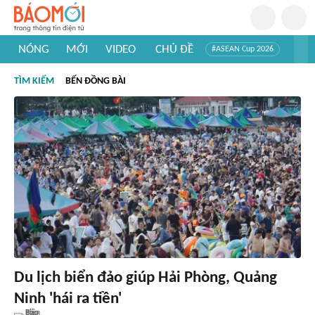
NÓNG
MỚI
VIDEO
CHỦ ĐỀ
#ASEAN Cup 2026
#Trí tuệ nhân tạo
#Mỹ - Iran
#Khám phá Việt Nam
TÌM KIẾM
BẾN ĐỒNG BÀI
#Khám phá thế giới
Du lịch biển đảo giúp Hải Phòng, Quảng
Ninh 'hái ra tiền'