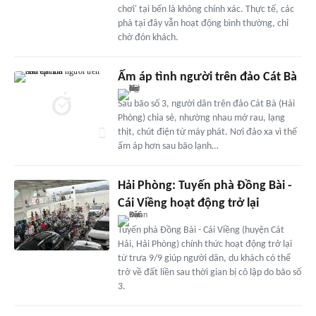
chơi' tại bến là không chính xác. Thực tế, các
phà tại đây vẫn hoạt động bình thường, chỉ
chờ đón khách.
Ấm áp tình người trên đảo Cát Bà
Sau bão số 3, người dân trên đảo Cát Bà (Hải
Phòng) chia sẻ, nhường nhau mớ rau, lạng
thịt, chút điện từ máy phát. Nơi đảo xa vì thế
ấm áp hơn sau bão lạnh…
Hải Phòng: Tuyến phà Đồng Bài -
Cái Viềng hoạt động trở lại
Tuyến phà Đồng Bài - Cái Viềng (huyện Cát
Hải, Hải Phòng) chính thức hoạt động trở lại
từ trưa 9/9 giúp người dân, du khách có thể
trở về đất liền sau thời gian bị cô lập do bão số
3.